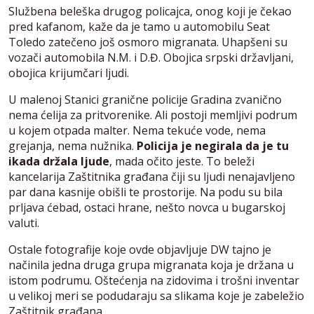
Službena beleška drugog policajca, onog koji je čekao
pred kafanom, kaže da je tamo u automobilu Seat
Toledo zatečeno još osmoro migranata. Uhapšeni su
vozači automobila N.M. i D.Đ. Obojica srpski državljani,
obojica krijumčari ljudi.
U malenoj Stanici granične policije Gradina zvanično
nema ćelija za pritvorenike. Ali postoji memljivi podrum
u kojem otpada malter. Nema tekuće vode, nema
grejanja, nema nužnika.
Policija je negirala da je tu
ikada držala ljude
, mada očito jeste. To beleži
kancelarija Zaštitnika građana čiji su ljudi nenajavljeno
par dana kasnije obišli te prostorije. Na podu su bila
prljava ćebad, ostaci hrane, nešto novca u bugarskoj
valuti.
Ostale fotografije koje ovde objavljuje DW tajno je
načinila jedna druga grupa migranata koja je držana u
istom podrumu. Oštećenja na zidovima i trošni inventar
u velikoj meri se podudaraju sa slikama koje je zabeležio
Zaštitnik građana.