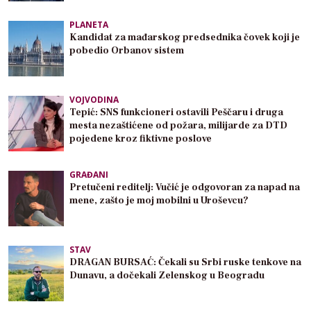
PLANETA
Kandidat za mađarskog predsednika čovek koji je
pobedio Orbanov sistem
VOJVODINA
Tepić: SNS funkcioneri ostavili Peščaru i druga
mesta nezaštićene od požara, milijarde za DTD
pojedene kroz fiktivne poslove
GRAĐANI
Pretučeni reditelj: Vučić je odgovoran za napad na
mene, zašto je moj mobilni u Uroševcu?
STAV
DRAGAN BURSAĆ: Čekali su Srbi ruske tenkove na
Dunavu, a dočekali Zelenskog u Beogradu