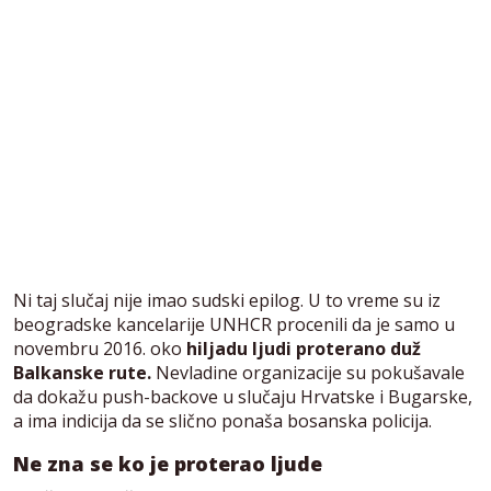
Ni taj slučaj nije imao sudski epilog. U to vreme su iz
beogradske kancelarije UNHCR procenili da je samo u
novembru 2016. oko
hiljadu ljudi proterano duž
Balkanske rute.
Nevladine organizacije su pokušavale
da dokažu push-backove u slučaju Hrvatske i Bugarske,
a ima indicija da se slično ponaša bosanska policija.
Ne zna se ko je proterao ljude