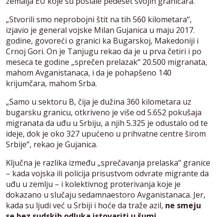
zemalja EU koje su poslale pedeset svojih graničara.
„Stvorili smo neprobojni štit na tih 560 kilometara“,
izjavio je general vojske Milan Gujanica u maju 2017.
godine, govoreći o granici ka Bugarskoj, Makedoniji i
Crnoj Gori. On je Tanjugu rekao da je u prva četiri i po
meseca te godine „sprečen prelazak“ 20.500 migranata,
mahom Avganistanaca, i da je pohapšeno 140
krijumčara, mahom Srba.
„Samo u sektoru B, čija je dužina 360 kilometara uz
bugarsku granicu, otkriveno je više od 5.652 pokušaja
migranata da uđu u Srbiju, a njih 5.325 je odustalo od te
ideje, dok je oko 327 upućeno u prihvatne centre širom
Srbije“, rekao je Gujanica.
Ključna je razlika između „sprečavanja prelaska“ granice
– kada vojska ili policija prisustvom odvrate migrante da
uđu u zemlju – i kolektivnog proterivanja koje je
dokazano u slučaju sedamnaestoro Avganistanaca. Jer,
kada su ljudi već u Srbiji i hoće da traže azil,
ne smeju
se bez sudskih odluka istovariti u šumi.