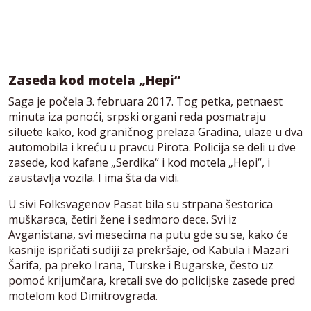
Zaseda kod motela „Hepi“
Saga je počela 3. februara 2017. Tog petka, petnaest
minuta iza ponoći, srpski organi reda posmatraju
siluete kako, kod graničnog prelaza Gradina, ulaze u dva
automobila i kreću u pravcu Pirota. Policija se deli u dve
zasede, kod kafane „Serdika“ i kod motela „Hepi“, i
zaustavlja vozila. I ima šta da vidi.
U sivi Folksvagenov Pasat bila su strpana šestorica
muškaraca, četiri žene i sedmoro dece. Svi iz
Avganistana, svi mesecima na putu gde su se, kako će
kasnije ispričati sudiji za prekršaje, od Kabula i Mazari
Šarifa, pa preko Irana, Turske i Bugarske, često uz
pomoć krijumčara, kretali sve do policijske zasede pred
motelom kod Dimitrovgrada.