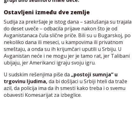
Ostavljeni između dve zemlje
Sudija za prekršaje je istog dana – saslušanja su trajala
do deset uveče – odbacila prijave nakon što je od
Avganistanaca čula slične priče. Bili su u Bugarskoj, po
nekoliko dana ili meseci, u kampovima ili privatnom
smeštaju, a onda su ih krijumčari uputili u Srbiju. U
Avganistan neće i ne mogu jer je tamo rat, jer Talibani
ubijaju, jer Amerikanci igraju svoju igru.
U sudskim rešenjima piše da
„postoji sumnja“ u
trgovinu ljudima,
da bi došljaci u Srbiji hteli da traže
azil, da policija ima da ih smesti kako treba i o svemu
obavesti Komesarijat za izbeglice.