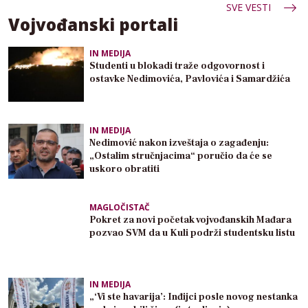
SVE VESTI
Vojvođanski portali
IN MEDIJA
Studenti u blokadi traže odgovornost i
ostavke Nedimovića, Pavlovića i Samardžića
IN MEDIJA
Nedimović nakon izveštaja o zagađenju:
„Ostalim stručnjacima“ poručio da će se
uskoro obratiti
MAGLOČISTAČ
Pokret za novi početak vojvođanskih Mađara
pozvao SVM da u Kuli podrži studentsku listu
IN MEDIJA
„‘Vi ste havarija’: Inđijci posle novog nestanka