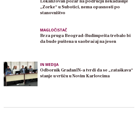
Lokalizovan požar na području nekadašnje
„Zorke“ u Subotici, nema opasnosti po
stanovništvo
MAGLOČISTAČ
Brza pruga Beograd–Budimpešta trebalo bi
da bude puštena u saobraćaj na jesen
IN MEDIJA
Odbornik GrađanIN-a tvrdi da se „zataškava“
stanje u vrtiću u Novim Karlovcima