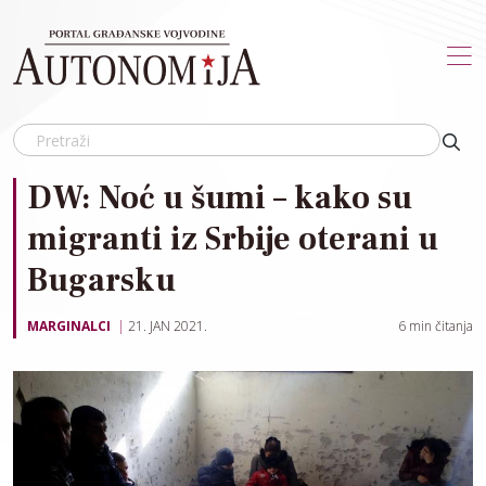
Skip to main content
DW: Noć u šumi – kako su
migranti iz Srbije oterani u
Bugarsku
MARGINALCI
21. JAN 2021.
6
min čitanja