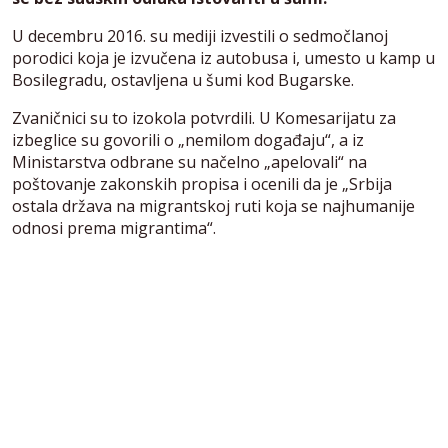
U decembru 2016. su mediji izvestili o sedmočlanoj
porodici koja je izvučena iz autobusa i, umesto u kamp u
Bosilegradu, ostavljena u šumi kod Bugarske.
Zvaničnici su to izokola potvrdili. U Komesarijatu za
izbeglice su govorili o „nemilom događaju“, a iz
Ministarstva odbrane su načelno „apelovali“ na
poštovanje zakonskih propisa i ocenili da je „Srbija
ostala država na migrantskoj ruti koja se najhumanije
odnosi prema migrantima“.