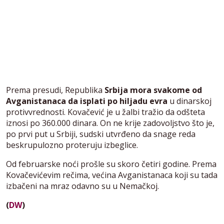
Prema presudi, Republika
Srbija mora svakome od
Avganistanaca da isplati po hiljadu evra
u dinarskoj
protivvrednosti. Kovačević je u žalbi tražio da odšteta
iznosi po 360.000 dinara. On ne krije zadovoljstvo što je,
po prvi put u Srbiji, sudski utvrđeno da snage reda
beskrupulozno proteruju izbeglice.
Od februarske noći prošle su skoro četiri godine. Prema
Kovačevićevim rečima, većina Avganistanaca koji su tada
izbačeni na mraz odavno su u Nemačkoj.
(
DW
)