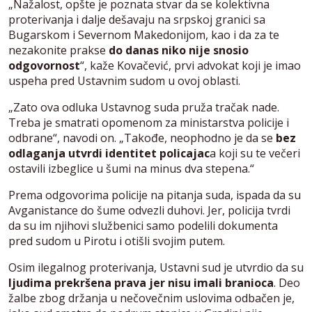
„Nažalost, opšte je poznata stvar da se kolektivna
proterivanja i dalje dešavaju na srpskoj granici sa
Bugarskom i Severnom Makedonijom, kao i da za te
nezakonite prakse
do danas niko nije snosio
odgovornost
“, kaže Kovačević, prvi advokat koji je imao
uspeha pred Ustavnim sudom u ovoj oblasti.
„Zato ova odluka Ustavnog suda pruža tračak nade.
Treba je smatrati opomenom za ministarstva policije i
odbrane“, navodi on. „Takođe, neophodno je da se
bez
odlaganja utvrdi identitet policajac
a koji su te večeri
ostavili izbeglice u šumi na minus dva stepena.“
Prema odgovorima policije na pitanja suda, ispada da su
Avganistance do šume odvezli duhovi. Jer, policija tvrdi
da su im njihovi službenici samo podelili dokumenta
pred sudom u Pirotu i otišli svojim putem.
Osim ilegalnog proterivanja, Ustavni sud je utvrdio da su
ljudima prekršena prava jer nisu imali branioca
. Deo
žalbe zbog držanja u nečovečnim uslovima odbačen je,