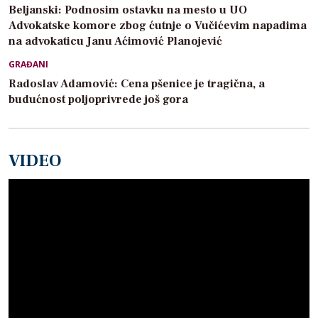
Beljanski: Podnosim ostavku na mesto u UO
Advokatske komore zbog ćutnje o Vučićevim napadima
na advokaticu Janu Aćimović Planojević
GRAĐANI
Radoslav Adamović: Cena pšenice je tragična, a
budućnost poljoprivrede još gora
VIDEO