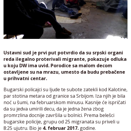
Ustavni sud je prvi put potvrdio da su srpski organi
reda ilegalno proterivali migrante, pokazuje odluka
u koju DW ima uvid. Porodice sa malom decom
ostavljene su na mrazu, umesto da budu prebačene
u prihvatni centar.
Bugarski policajci su ljude te subote zatekli kod Kalotine,
par stotina metara od granice sa Srbijom. Iza njih je bila
noć u šumi, na februarskom minusu. Kasnije će ispričati
da su jedva umirili decu, da je jedna žena zbog
promrzlina docnije završila u bolnici. Prema belešci
bugarske policije, grupu od 25 migranata su priveli u
8:25 ujutru. Bio je
4. februar 2017.
godine.