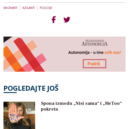
|
|
MIGRANTI
AZILANTI
POLICIJA
POGLEDAJTE JOŠ
Spona između „Nisi sama“ i „MeToo“
pokreta