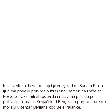
Ima svedoka da su policajci pred zgradom Suda u Pirotu
ljudima podelili potvrde o izraženoj nameri da traže azil.
Postoje i faksimili tih potvrda i na svima piše da je
prihvatni centar u Krnjači kod Beograda prepun, pa zato
moraju u centar Divljana kod Bele Palanke.