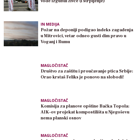
vode izgubili živce (i strpljenje)
IN MEDIJA
Požar na deponiji podigao indeks zagađenja
u Mitrovici, vetar odneo gusti dim pravo u
Voganj i Rumu
MAGLOČISTAČ
Društvo za zaštitu i proučavanje ptica Srbije:
Orao krstaš Feliks je ponovo na slobodi!
MAGLOČISTAČ
Komisija za planove opštine Bačka Topola:
AIK-ov projekat kompostilišta u Njegoševu
nema planski osnov
MAGLOČISTAČ