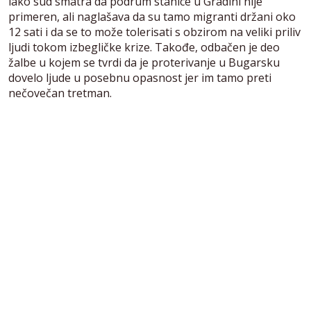
iako sud smatra da podrum stanice u Gradini nije
primeren, ali naglašava da su tamo migranti držani oko
12 sati i da se to može tolerisati s obzirom na veliki priliv
ljudi tokom izbegličke krize. Takođe, odbačen je deo
žalbe u kojem se tvrdi da je proterivanje u Bugarsku
dovelo ljude u posebnu opasnost jer im tamo preti
nečovečan tretman.