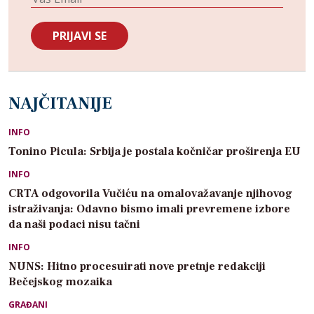
NAJČITANIJE
INFO
Tonino Picula: Srbija je postala kočničar proširenja EU
INFO
CRTA odgovorila Vučiću na omalovažavanje njihovog
istraživanja: Odavno bismo imali prevremene izbore
da naši podaci nisu tačni
INFO
NUNS: Hitno procesuirati nove pretnje redakciji
Bečejskog mozaika
GRAĐANI