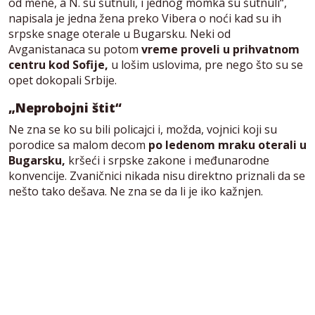
od mene, a N. su šutnuli, i jednog momka su šutnuli“,
napisala je jedna žena preko Vibera o noći kad su ih
srpske snage oterale u Bugarsku. Neki od
Avganistanaca su potom
vreme proveli u prihvatnom
centru kod Sofije,
u lošim uslovima, pre nego što su se
opet dokopali Srbije.
„Neprobojni štit“
Ne zna se ko su bili policajci i, možda, vojnici koji su
porodice sa malom decom
po ledenom mraku oterali u
Bugarsku,
kršeći i srpske zakone i međunarodne
konvencije. Zvaničnici nikada nisu direktno priznali da se
nešto tako dešava. Ne zna se da li je iko kažnjen.