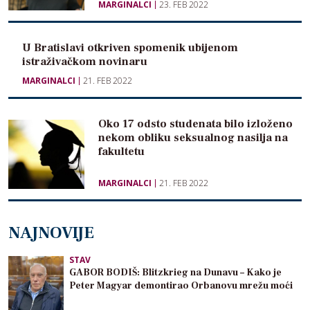
MARGINALCI
23. FEB 2022
U Bratislavi otkriven spomenik ubijenom
istraživačkom novinaru
MARGINALCI
21. FEB 2022
Oko 17 odsto studenata bilo izloženo
nekom obliku seksualnog nasilja na
fakultetu
MARGINALCI
21. FEB 2022
NAJNOVIJE
STAV
GABOR BODIŠ: Blitzkrieg na Dunavu – Kako je
Peter Magyar demontirao Orbanovu mrežu moći