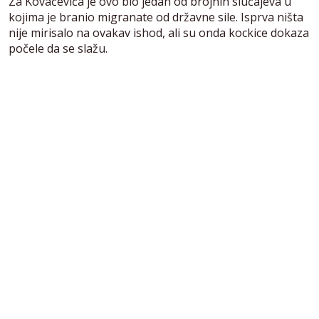
Za Kovačevića je ovo bio jedan od brojnih slučajeva u
kojima je branio migranate od državne sile. Isprva ništa
nije mirisalo na ovakav ishod, ali su onda kockice dokaza
počele da se slažu.