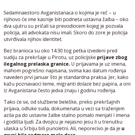
Sedamnaestoro Avganistanaca o kojima je reč – u
njihovo će ime kasnije biti podneta ustavna žalba – oko
dva ujutru su pričali sa prevodiocem kojeg je pozvala
policija, ali advokata nisu imali. Skoro do zore je policija
utvrđivala njihov identitet.
Bez branioca su oko 14:30 tog petka izvedeni pred
sudiju za prekršaje u Pirotu, uz policijske
prijave zbog
ilegalnog prelaska granice.
U prijavama je uz imena,
mahom pogrešno napisana, svima kao datum rođenja
naveden prvi januar što je standardna praksa. Jer, kako
kažu poznavaoci teme, migranti dolaze bez papira, a oni
iz Avganistana često jedva znaju i godinu rođenja.
Tako će se, od službene beleške, preko prekršajnih
prijava, odluke suda, dokumenata u vezi sa traženjem
azila pa do ustavne žalbe stalno pomalo menjati i imena
i godišta ljudi. Za dvojicu je nejasno jesu li u trenutku
ulaska u Srbiju bili punoletni. Ali, neporecivo je da je
u
grupi bilo sedmoro male dece.