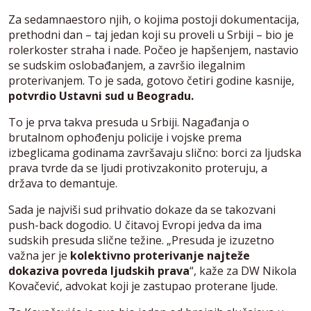
Za sedamnaestoro njih, o kojima postoji dokumentacija,
prethodni dan – taj jedan koji su proveli u Srbiji – bio je
rolerkoster straha i nade. Počeo je hapšenjem, nastavio
se sudskim oslobađanjem, a završio ilegalnim
proterivanjem. To je sada, gotovo četiri godine kasnije,
potvrdio Ustavni sud u Beogradu.
To je prva takva presuda u Srbiji. Nagađanja o
brutalnom ophođenju policije i vojske prema
izbeglicama godinama završavaju slično: borci za ljudska
prava tvrde da se ljudi protivzakonito proteruju, a
država to demantuje.
Sada je najviši sud prihvatio dokaze da se takozvani
push-back dogodio. U čitavoj Evropi jedva da ima
sudskih presuda slične težine. „Presuda je izuzetno
važna jer je
kolektivno proterivanje najteže
dokaziva povreda ljudskih prava
“, kaže za DW Nikola
Kovačević, advokat koji je zastupao proterane ljude.