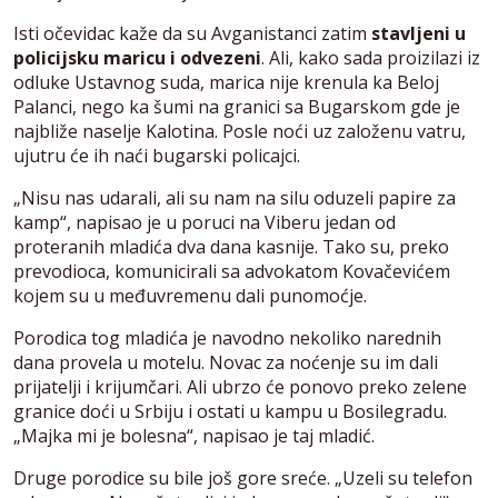
Isti očevidac kaže da su Avganistanci zatim
stavljeni u
policijsku maricu i odvezeni
. Ali, kako sada proizilazi iz
odluke Ustavnog suda, marica nije krenula ka Beloj
Palanci, nego ka šumi na granici sa Bugarskom gde je
najbliže naselje Kalotina. Posle noći uz založenu vatru,
ujutru će ih naći bugarski policajci.
„Nisu nas udarali, ali su nam na silu oduzeli papire za
kamp“, napisao je u poruci na Viberu jedan od
proteranih mladića dva dana kasnije. Tako su, preko
prevodioca, komunicirali sa advokatom Kovačevićem
kojem su u međuvremenu dali punomoćje.
Porodica tog mladića je navodno nekoliko narednih
dana provela u motelu. Novac za noćenje su im dali
prijatelji i krijumčari. Ali ubrzo će ponovo preko zelene
granice doći u Srbiju i ostati u kampu u Bosilegradu.
„Majka mi je bolesna“, napisao je taj mladić.
Druge porodice su bile još gore sreće. „Uzeli su telefon