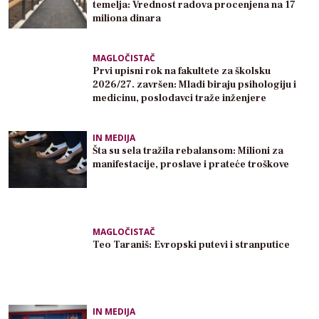
temelja: Vrednost radova procenjena na 17
miliona dinara
MAGLOČISTAČ
Prvi upisni rok na fakultete za školsku
2026/27. završen: Mladi biraju psihologiju i
medicinu, poslodavci traže inženjere
IN MEDIJA
Šta su sela tražila rebalansom: Milioni za
manifestacije, proslave i prateće troškove
MAGLOČISTAČ
Teo Taraniš: Evropski putevi i stranputice
IN MEDIJA