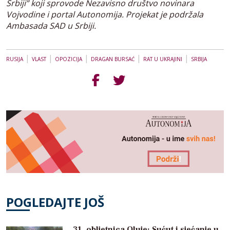
Srbiji” koji sprovode Nezavisno društvo novinara
Vojvodine i portal Autonomija. Projekat je podržala
Ambasada SAD u Srbiji.
|
|
|
|
|
RUSIJA
VLAST
OPOZICIJA
DRAGAN BURSAĆ
RAT U UKRAJINI
SRBIJA
POGLEDAJTE JOŠ
31. obljetnica Oluje: Sućut i sjećanje u