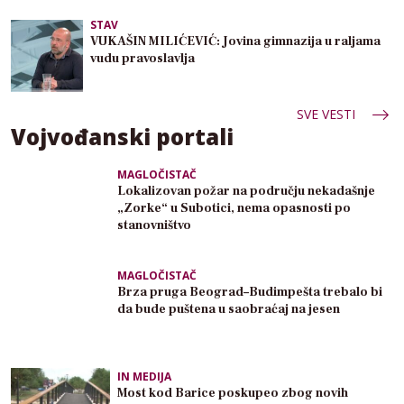
STAV
VUKAŠIN MILIĆEVIĆ: Jovina gimnazija u raljama
vudu pravoslavlja
SVE VESTI
Vojvođanski portali
MAGLOČISTAČ
Lokalizovan požar na području nekadašnje
„Zorke“ u Subotici, nema opasnosti po
stanovništvo
MAGLOČISTAČ
Brza pruga Beograd–Budimpešta trebalo bi
da bude puštena u saobraćaj na jesen
IN MEDIJA
Most kod Barice poskupeo zbog novih