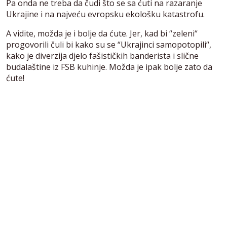
Pa onda ne treba da čudi što se sa ćuti na razaranje
Ukrajine i na najveću evropsku ekološku katastrofu.
A vidite, možda je i bolje da ćute. Jer, kad bi “zeleni“
progovorili čuli bi kako su se “Ukrajinci samopotopili“,
kako je diverzija djelo fašističkih banderista i slične
budalaštine iz FSB kuhinje. Možda je ipak bolje zato da
ćute!