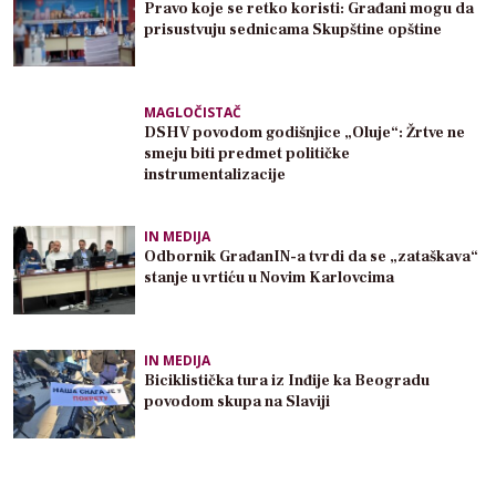
Pravo koje se retko koristi: Građani mogu da
prisustvuju sednicama Skupštine opštine
MAGLOČISTAČ
DSHV povodom godišnjice „Oluje“: Žrtve ne
smeju biti predmet političke
instrumentalizacije
IN MEDIJA
Odbornik GrađanIN-a tvrdi da se „zataškava“
stanje u vrtiću u Novim Karlovcima
IN MEDIJA
Biciklistička tura iz Inđije ka Beogradu
povodom skupa na Slaviji