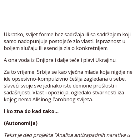
Ukratko, svijet forme bez sadržaja ili sa sadržajem koji
samo nadopunjuje postojeće zlo vlasti. Ispraznost u
boljem slučaju ili esencija zla o konkretnijem.
A ona voda iz Dnjipra i dalje teče i plavi Ukrajinu.
Za to vrijeme, Srbija se kao vječna mlada koja nigdje ne
ide opsesivno-kompulzivno češlja zagledana u sebe,
slaveći svoje sve jednako iste demone prošlosti i
sadašnjosti. Vlast i opozicija, ogledalo stvarnosti iza
kojeg nema Alisinog čarobnog svijeta.
I ko zna do kad tako…
(Autonomija)
Tekst je deo projekta “Analiza antizapadnih narativa u