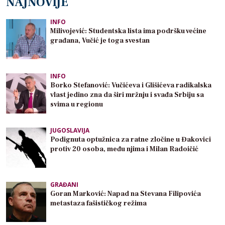
NAJNOVIJE
INFO
Milivojević: Studentska lista ima podršku većine
građana, Vučić je toga svestan
INFO
Borko Stefanović: Vučićeva i Glišićeva radikalska
vlast jedino zna da širi mržnju i svađa Srbiju sa
svima u regionu
JUGOSLAVIJA
Podignuta optužnica za ratne zločine u Đakovici
protiv 20 osoba, među njima i Milan Radoičić
GRAĐANI
Goran Marković: Napad na Stevana Filipovića
metastaza fašističkog režima