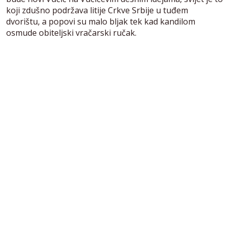
koji zdušno podržava litije Crkve Srbije u tuđem
dvorištu, a popovi su malo bljak tek kad kandilom
osmude obiteljski vračarski ručak.