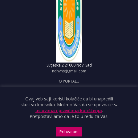
Sutjeska 2
21000 Novi Sad
ndnvns@gmail.com
O PORTALU
IMPRESUM
OBJAVI VEST
Ovaj veb sajt koristi kolačiće da bi unapredili
iskustvo korisnika. Molimo Vas da se upoznate sa
USLOVI KORIŠĆENJA
uslovima i pravilima korišćenja
.
Pretpostavljamo da je to u redu za Vas.
Prihvatam