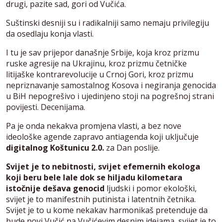
drugi, pazite sad, gori od Vučića.
Suštinski desniji su i radikalniji samo nemaju privilegiju
da osedlaju konja vlasti.
I tu je sav prijepor današnje Srbije, koja kroz prizmu
ruske agresije na Ukrajinu, kroz prizmu četničke
litijaške kontrarevolucije u Crnoj Gori, kroz prizmu
nepriznavanje samostalnog Kosova i negiranja genocida
u BiH nepogrešivo i ujedinjeno stoji na pogrešnoj strani
povijesti. Decenijama.
Pa je onda nekakva promjena vlasti, a bez nove
ideološke agende zapravo antiagenda koji uključuje
digitalnog Koštunicu 2.0.
za Dan poslije.
Svijet je to nebitnosti, svijet efemernih ekologa
koji beru bele lale dok se hiljadu kilometara
istočnije dešava genocid
ljudski i pomor ekološki,
svijet je to manifestnih putinista i latentnih četnika.
Svijet je to u kome nekakav harmonikaš pretenduje da
bude novi Vučić na Vučićevim desnim idejama, svijet je to