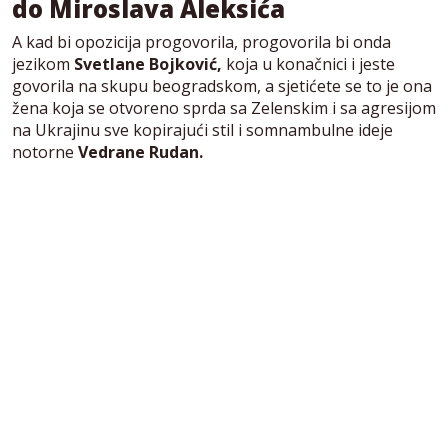
do Miroslava Aleksića
A kad bi opozicija progovorila, progovorila bi onda
jezikom
Svetlane Bojković,
koja u konačnici i jeste
govorila na skupu beogradskom, a sjetićete se to je ona
žena koja se otvoreno sprda sa Zelenskim i sa agresijom
na Ukrajinu sve kopirajući stil i somnambulne ideje
notorne
Vedrane Rudan.