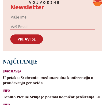
Newsletter
NAJČITANIJE
JUGOSLAVIJA
U petak u Srebrenici međunarodna konferencija o
proučavanju genocida
INFO
Tonino Picula: Srbija je postala kočničar proširenja EU
INFO