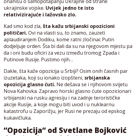
onanišu o samopotapanju Ukrajine od strane
ukrajinske vojske.
Uvijek jedno te isto
relativizirajuće i lažovsko zlo.
Kad smo kod zla,
šta kažu srbijanski opozicioni
političari.
Ovi na vlasti su, to znamo, zauzeti
aplaudiranjem Dodiku, kome ratni zločinac Putin
dodjeljuje orden. Šta bi dali da su na njegovom mjestu pa
da i oni budu oficiri za vezu između tromog Zpada i
Putinove Rusije. Pustimo njih…
Dakle, šta kaže opozicija u Srbiji? Osim onih časnih par
izuzetaka, koji su ionako izopšteni,
srbijanska
opozicija glasno ćuti.
Ne dešava se i njihovom svijetu
Nova Kahovka. Zapravo horski glasno ćute opozicionari
srbijanski na rusku agresiju i na zadnje terorističke
akcije Rusije, a koje mogu biti uvod i u nuklearnu
katastrofu u Zaporižju, jer Rusi ne prezaju od epskog
kukavičluka.
“Opozicija“ od Svetlane Bojković