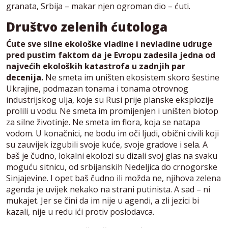
granata, Srbija – makar njen ogroman dio – ćuti.
Društvo zelenih ćutologa
Ćute sve silne ekološke vladine i nevladine udruge
pred pustim faktom da je Evropu zadesila jedna od
najvećih ekoloških katastrofa u zadnjih par
decenija.
Ne smeta im uništen ekosistem skoro šestine
Ukrajine, podmazan tonama i tonama otrovnog
industrijskog ulja, koje su Rusi prije planske eksplozije
prolili u vodu. Ne smeta im promijenjen i uništen biotop
za silne životinje. Ne smeta im flora, koja se natapa
vodom. U konačnici, ne bodu im oči ljudi, obični civili koji
su zauvijek izgubili svoje kuće, svoje gradove i sela. A
baš je čudno, lokalni ekolozi su dizali svoj glas na svaku
moguću sitnicu, od srbijanskih Nedeljica do crnogorske
Sinjajevine. I opet baš čudno ili možda ne, njihova zelena
agenda je uvijek nekako na strani putinista. A sad – ni
mukajet. Jer se čini da im nije u agendi, a zli jezici bi
kazali, nije u redu ići protiv poslodavca.