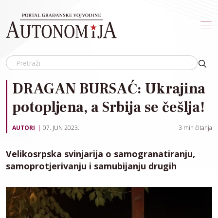
Skip to main content
DRAGAN BURSAĆ: Ukrajina
potopljena, a Srbija se češlja!
AUTORI
07. JUN 2023.
3
min čitanja
Velikosrpska svinjarija o samogranatiranju,
samoprotjerivanju i samubijanju drugih