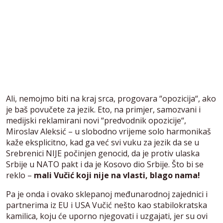
Ali, nemojmo biti na kraj srca, progovara “opozicija“, ako
je baš povučete za jezik. Eto, na primjer, samozvani i
medijski reklamirani novi “predvodnik opozicije“,
Miroslav Aleksić – u slobodno vrijeme solo harmonikaš
kaže eksplicitno, kad ga već svi vuku za jezik da se u
Srebrenici NIJE počinjen genocid, da je protiv ulaska
Srbije u NATO pakt i da je Kosovo dio Srbije. Što bi se
reklo –
mali Vučić koji nije na vlasti, blago nama!
Pa je onda i ovako sklepanoj međunarodnoj zajednici i
partnerima iz EU i USA Vučić nešto kao stabilokratska
kamilica, koju će uporno njegovati i uzgajati, jer su ovi