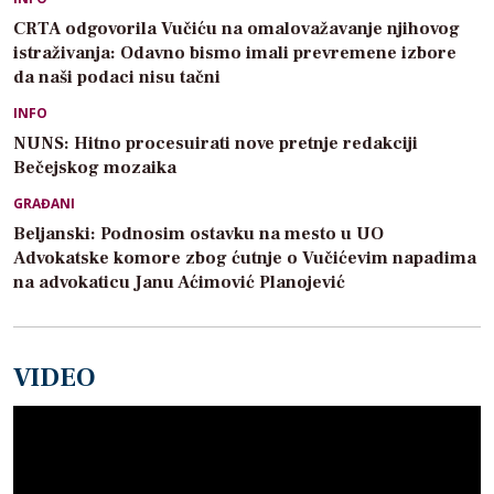
CRTA odgovorila Vučiću na omalovažavanje njihovog
istraživanja: Odavno bismo imali prevremene izbore
da naši podaci nisu tačni
INFO
NUNS: Hitno procesuirati nove pretnje redakciji
Bečejskog mozaika
GRAĐANI
Beljanski: Podnosim ostavku na mesto u UO
Advokatske komore zbog ćutnje o Vučićevim napadima
na advokaticu Janu Aćimović Planojević
VIDEO