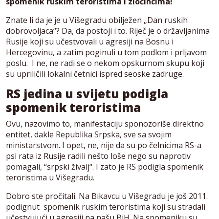
spomenik ruskim teroristima i zločincima!
Znate li da je je u Višegradu obilježen „Dan ruskih
dobrovoljaca“? Da, da postoji i to. Riječ je o državljanima
Rusije koji su učestvovali u agresiji na Bosnu i
Hercegovinu, a zatim poginuli u tom podlom i prljavom
poslu. I ne, ne radi se o nekom opskurnom skupu koji
su upriličili lokalni četnici ispred seoske zadruge.
RS jedina u svijetu podigla
spomenik teroristima
Ovu, nazovimo to, manifestaciju sponozoriše direktno
entitet, dakle Republika Srpska, sve sa svojim
ministarstvom. I opet, ne, nije da su po čelnicima RS-a
psi rata iz Rusije radili nešto loše nego su naprotiv
pomagali, “srpski živalj“. I zato je RS podigla spomenik
teroristima u Višegradu.
Dobro ste pročitali. Na Bikavcu u Višegradu je još 2011.
podignut spomenik ruskim teroristima koji su stradali
učestvujući u agresiji na našu BiH. Na spomeniku su