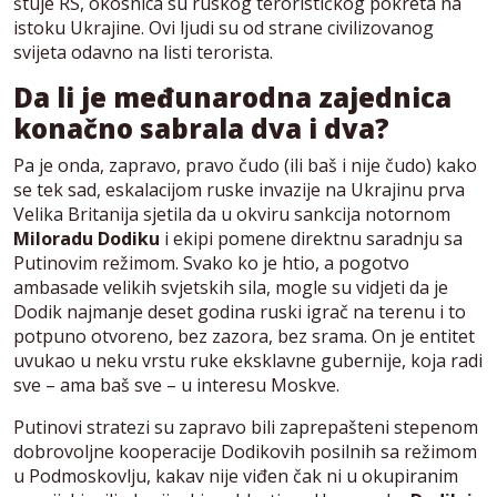
štuje RS, okosnica su ruskog terorističkog pokreta na
istoku Ukrajine. Ovi ljudi su od strane civilizovanog
svijeta odavno na listi terorista.
Da li je međunarodna zajednica
konačno sabrala dva i dva?
Pa je onda, zapravo, pravo čudo (ili baš i nije čudo) kako
se tek sad, eskalacijom ruske invazije na Ukrajinu prva
Velika Britanija sjetila da u okviru sankcija notornom
Miloradu Dodiku
i ekipi pomene direktnu saradnju sa
Putinovim režimom. Svako ko je htio, a pogotvo
ambasade velikih svjetskih sila, mogle su vidjeti da je
Dodik najmanje deset godina ruski igrač na terenu i to
potpuno otvoreno, bez zazora, bez srama. On je entitet
uvukao u neku vrstu ruke eksklavne gubernije, koja radi
sve – ama baš sve – u interesu Moskve.
Putinovi stratezi su zapravo bili zaprepašteni stepenom
dobrovoljne kooperacije Dodikovih posilnih sa režimom
u Podmoskovlju, kakav nije viđen čak ni u okupiranim