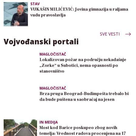
STAV
VUKAŠIN MILIĆEVIĆ: Jovina gimnazija u raljama
vudu pravoslavlja
SVE VESTI
Vojvođanski portali
MAGLOČISTAČ
Lokalizovan požar na području nekadašnje
„Zorke“ u Subotici, nema opasnosti po
stanovništvo
MAGLOČISTAČ
Brza pruga Beograd–Budimpešta trebalo bi
da bude puštena u saobraćaj na jesen
IN MEDIJA
Most kod Barice poskupeo zbog novih
temelja: Vrednost radova procenjena na 17