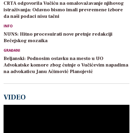
CRTA odgovorila Vučiću na omalovažavanje njihovog
istraživanja: Odavno bismo imali prevremene izbore
da naši podaci nisu tačni
INFO
NUNS: Hitno procesuirati nove pretnje redakciji
Bečejskog mozaika
GRAĐANI
Beljanski: Podnosim ostavku na mesto u UO
Advokatske komore zbog ćutnje o Vučićevim napadima
na advokaticu Janu Aćimović Planojević
VIDEO