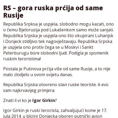
RS – gora ruska prćija od same
Rusije
Republika Srpksa je uspjela, slobodno mogu kazati, ono
o čemu Bjelorusija pod Lukašenkom samo može sanjati.
Republika Srpska je uspjela ono što okupirani Luhanjsk
i Donjeck stidljivo tek nagovještavaju. Republika Srpska
je uspjela ono protiv čega se u Moskvi i Sankt
Peterburugu bore slobodni ljudi. Podigla je spomenik
ruskim teroristima!
Postala je Putinova prćija više od same Rusije, a to nije
malo zlodjelo u ovom svijetu danas.
Republika Srpska otovreno slavi ruske teoriste. A evo
vam najkrvavijeg primjera:
Znati li vi ko je
Igor Girkin
?
Igor Girkin je ruski terorista, zahvaljujući kome je 17.
jula 2014. u blizini Donjecka oboren putnički avion