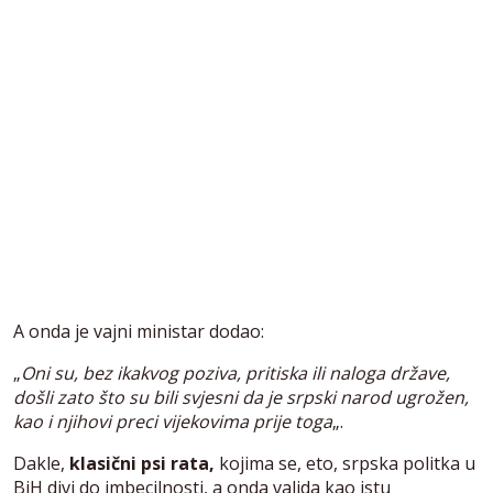
A onda je vajni ministar dodao:
„
Oni su, bez ikakvog poziva, pritiska ili naloga države,
došli zato što su bili svjesni da je srpski narod ugrožen,
kao i njihovi preci vijekovima prije toga
„.
Dakle,
klasični psi rata,
kojima se, eto, srpska politka u
BiH divi do imbecilnosti, a onda valjda kao istu