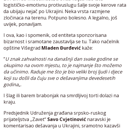
logističko-emotivnu protivuslugu šalje svoje kerove rata
da ubijaju nejač po Ukrajini. Neka vrsta razmjene
zločinaca na terenu. Potpuno bolesno. A legalno, još
uvijek, ponavljam.
I ova, kao i spomenik, od entiteta sponzorisana
bizarnost i sramotane zaustavlja se tu. Tako načelnik
opštine Višegrad
Mladen Đurđević
kaže:
“
U znak zahvalnosti na današnji dan svake godine se
okupimo na ovom mjestu, to je najmanje što možemo
da učinimo. Raduje me što je bio veliki broj ljudi i djece
koji su došli da čuju sve o dešavanjima devedesetih
godina
„.
I šlag ili barem brabonjak na smrdljivoj torti dolazi na
kraju.
Predsjednik Udruženja građana srpsko-ruskog
prijateljstva „Zavet“
Savo Cvjetinović
naravski je
komentarisao dešavanja u Ukrajini, sramotno kazavši