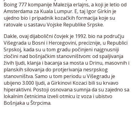
Boing 777 kompanije Malezija erlajns, a koji je letio od
Amsterdama za Kuala Lumpur. E, taj Igor Girkin je
ujedno bio i pripadnik kozačkih formacija koje su
ratovale u sastavu Vojske Republike Srpske.
Dakle, ovaj dijabolični čovjek je 1992. bio na području
Višegrada u Bosni i Hercegovini, preciznije, u Republici
Srpskoj, kada su u tom gradu počinjeni najgnusniji
zločini nad bošnjačkim stanovništvom: od spaljivanja
živih ljudi, klanja i bacanja sa mosta u Drinu, masovnih i
planskih silovanja do protjerivanja nesrpskog
stanovništva. Samo u tom periodu u Višegradu je
ubijeno 3.000 ljudi, a Girkinovi Kozaci bili su krvavo
hiperaktivni. Postoji osnovana sumnja da su zajedno sa
lokalnim četnicima izveli otmicu iz voza i ubistvo
Bošnjaka u Štrpcima.