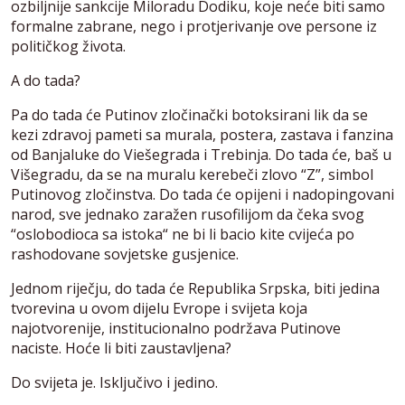
ozbiljnije sankcije Miloradu Dodiku, koje neće biti samo
formalne zabrane, nego i protjerivanje ove persone iz
političkog života.
A do tada?
Pa do tada će Putinov zločinački botoksirani lik da se
kezi zdravoj pameti sa murala, postera, zastava i fanzina
od Banjaluke do Viešegrada i Trebinja. Do tada će, baš u
Višegradu, da se na muralu kerebeči zlovo “Z”, simbol
Putinovog zločinstva. Do tada će opijeni i nadopingovani
narod, sve jednako zaražen rusofilijom da čeka svog
“oslobodioca sa istoka“ ne bi li bacio kite cvijeća po
rashodovane sovjetske gusjenice.
Jednom riječju, do tada će Republika Srpska, biti jedina
tvorevina u ovom dijelu Evrope i svijeta koja
najotvorenije, institucionalno podržava Putinove
naciste. Hoće li biti zaustavljena?
Do svijeta je. Isključivo i jedino.