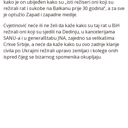
kako je on ubijeđen kako su „isti režiseri oni koji su
režirali rat i sukobe na Balkanu prije 30 godina“, a za sve
je optužio Zapad i zapadne medije.
Cvjetinović neće ili ne želi da kaže kako su taj rat u BiH
režirali oni koji su sjedili na Dedinju, u kancelerijama
SANU-a i u generalštabu JNA, zajedno sa velikašima
Crkve Srbije, a neće da kaže kako su ovo zadnje klanje
civila po Ukrajini režirali upravo zemljaci i kolege onih
ispred čijeg se bizarnog spomenika okupljaju.