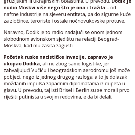
gruzijskim ili ukrajinskim oblastima. U prevodu,
Dodik je
nudio Moskvi više nego što je ona i tražila
– od
naftne industrije na sjeveru entiteta, pa do sigurne kuće
za zločince, teroriste i ostale noćnovukovske protuve.
Naravno, Dodik je to radio nadajući se onom jednom
slobodnom avionskom sjedištu na relaciji Beograd-
Moskva, kad mu zasita zagusti.
Početak ruske nacističke invazije, zapravo je
ukopao Dodika,
ali ne zbog same logistike, jer
zahvaljujući Vučiću i beogradskom aerodromu još može
pobjeći, nego iz jednog drugog razloga; a to je dolazak
moždanih impulsa zapadnim diplomatama iz dupeta u
glavu. U prevodu, taj isti Brisel i Berlin su se morali prvo
riješiti putinista u svojim redovima, e da bi delali.