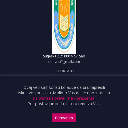
Sutjeska 2
21000 Novi Sad
ndnvns@gmail.com
O PORTALU
IMPRESUM
OBJAVI VEST
Ovaj veb sajt koristi kolačiće da bi unapredili
iskustvo korisnika. Molimo Vas da se upoznate sa
USLOVI KORIŠĆENJA
uslovima i pravilima korišćenja
.
Pretpostavljamo da je to u redu za Vas.
Prihvatam