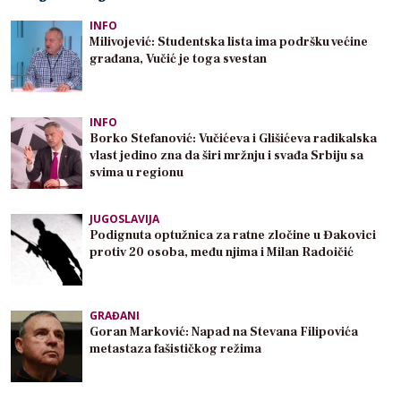
INFO
Milivojević: Studentska lista ima podršku većine
građana, Vučić je toga svestan
INFO
Borko Stefanović: Vučićeva i Glišićeva radikalska
vlast jedino zna da širi mržnju i svađa Srbiju sa
svima u regionu
JUGOSLAVIJA
Podignuta optužnica za ratne zločine u Đakovici
protiv 20 osoba, među njima i Milan Radoičić
GRAĐANI
Goran Marković: Napad na Stevana Filipovića
metastaza fašističkog režima