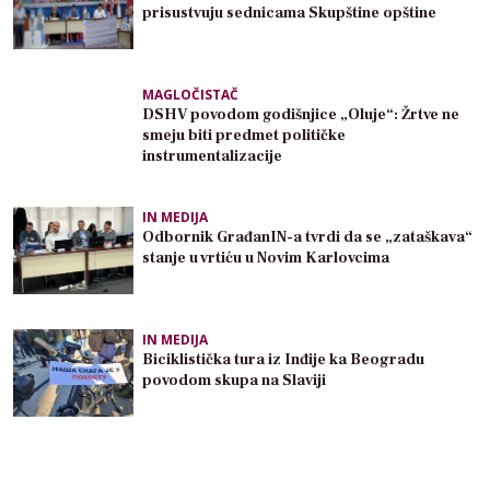
prisustvuju sednicama Skupštine opštine
MAGLOČISTAČ
DSHV povodom godišnjice „Oluje“: Žrtve ne
smeju biti predmet političke
instrumentalizacije
IN MEDIJA
Odbornik GrađanIN-a tvrdi da se „zataškava“
stanje u vrtiću u Novim Karlovcima
IN MEDIJA
Biciklistička tura iz Inđije ka Beogradu
povodom skupa na Slaviji