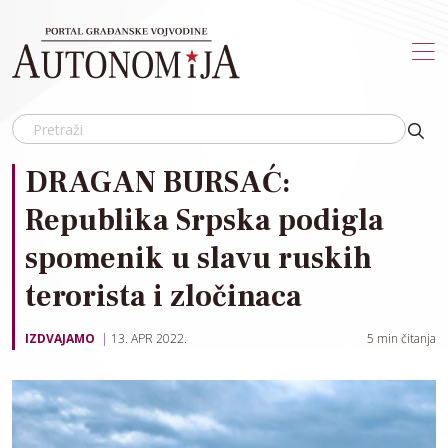
Skip to main content
DRAGAN BURSAĆ:
Republika Srpska podigla
spomenik u slavu ruskih
terorista i zločinaca
IZDVAJAMO
13. APR 2022.
5
min čitanja