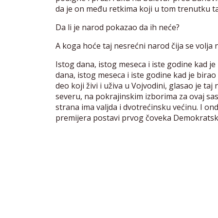
da je on među retkima koji u tom trenutku tač
Da li je narod pokazao da ih neće?
A koga hoće taj nesrećni narod čija se volja 
Istog dana, istog meseca i iste godine kad j
dana, istog meseca i iste godine kad je birao 
deo koji živi i uživa u Vojvodini, glasao je 
severu, na pokrajinskim izborima za ovaj s
strana ima valjda i dvotrećinsku većinu. I on
premijera postavi prvog čoveka Demokratsk