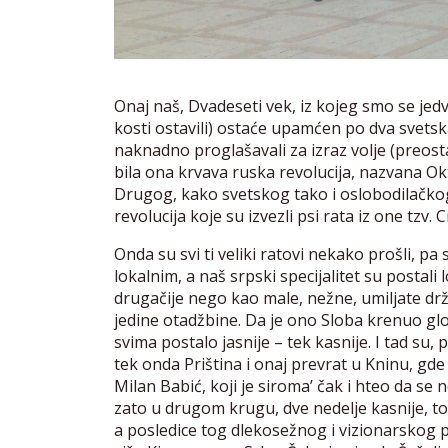
Onaj naš, Dvadeseti vek, iz kojeg smo se jedv
kosti ostavili) ostaće upamćen po dva svetska
naknadno proglašavali za izraz volje (preost
bila ona krvava ruska revolucija, nazvana Ok
Drugog, kako svetskog tako i oslobodilačkog 
revolucija koje su izvezli psi rata iz one tzv. 
Onda su svi ti veliki ratovi nekako prošli, p
lokalnim, a naš srpski specijalitet su postali 
drugačije nego kao male, nežne, umiljate dr
jedine otadžbine. Da je ono Sloba krenuo glo
svima postalo jasnije – tek kasnije. I tad su,
tek onda Priština i onaj prevrat u Kninu, gd
Milan Babić, koji je siroma’ čak i hteo da 
zato u drugom krugu, dve nedelje kasnije, tog
a posledice tog dlekosežnog i vizionarskog p