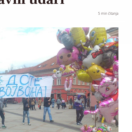
5
min čitanja