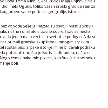
, vojvoda Toma Nikolić, Aca Vučić i Maja Gojković nisu
u. Bio i neki Ogulin, toliko važan srpski grad da sam za
adgod sve same petice iz geografije, istorije i
bez vojvode Šešelja) najzad su osvojili vlast u Srbiji i
le, nežne i umiljate državne udare. I sad se nešto
ovedu jedan malo veći, ceo svet bi se podigao. A da su
mbra otimali gradske skupštine u mnogim srpskim
 i ostali pisci srpske istorije im ne bi davali podršku
eda potpisati ono što je Boris Tadić odbio, nešto o
. Nego ćemo ’nako mic-po-mic, kao što Čuružani seku
manje boli.