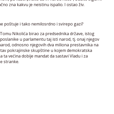
no zna kakvu je neistinu ispalio. I ostao živ.
ne poštuje i tako nemilosrdno i svirepo gazi?
e Tomu Nikolića birao za predsednika države, istog
poslanike u parlamentu taj isti narod, tj. onaj njegov
taj narod, odnosno njegovih dva miliona prestavnika na
astav pokrajinske skupštine u kojem demokratska
da ta većina dobije mandat da sastavi Vladu i za
e stranke.