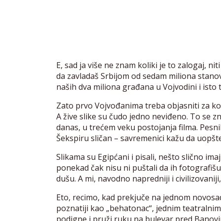
E, sad ja više ne znam koliki je to zalogaj, nit
da zavladaš Srbijom od sedam miliona stanovni
naših dva miliona građana u Vojvodini i isto
Zato prvo Vojvođanima treba objasniti za kog
A žive slike su čudo jedno neviđeno. To se zn
danas, u trećem veku postojanja filma. Pesni
Šekspiru sličan – savremenici kažu da uopšte n
Slikama su Egipćani i pisali, nešto slično ima
ponekad čak nisu ni puštali da ih fotografiš
dušu. A mi, navodno napredniji i civilizovanij
Eto, recimo, kad prekjuče na jednom novosa
poznatiji kao „behatonac“, jednim teatralni
podigne i pruži ruku na bulevar pred Banovin