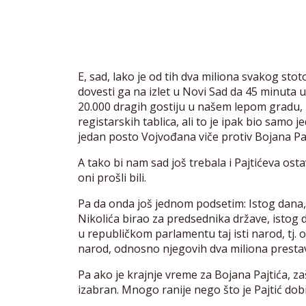
E, sad, lako je od tih dva miliona svakog stot
dovesti ga na izlet u Novi Sad da 45 minuta u
20.000 dragih gostiju u našem lepom gradu,
registarskih tablica, ali to je ipak bio samo 
jedan posto Vojvođana viče protiv Bojana Paj
A tako bi nam sad još trebala i Pajtićeva osta
oni prošli bili.
Pa da onda još jednom podsetim: Istog dana,
Nikolića birao za predsednika države, istog d
u republičkom parlamentu taj isti narod, tj. on
narod, odnosno njegovih dva miliona presta
Pa ako je krajnje vreme za Bojana Pajtića, zaš
izabran. Mnogo ranije nego što je Pajtić dob