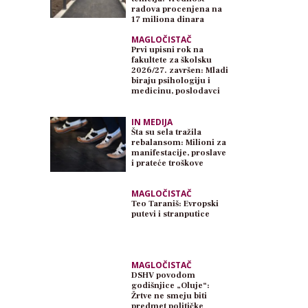
radova procenjena na
17 miliona dinara
MAGLOČISTAČ
Prvi upisni rok na
fakultete za školsku
2026/27. završen: Mladi
biraju psihologiju i
medicinu, poslodavci
traže inženjere
IN MEDIJA
Šta su sela tražila
rebalansom: Milioni za
manifestacije, proslave
i prateće troškove
MAGLOČISTAČ
Teo Taraniš: Evropski
putevi i stranputice
MAGLOČISTAČ
DSHV povodom
godišnjice „Oluje“:
Žrtve ne smeju biti
predmet političke