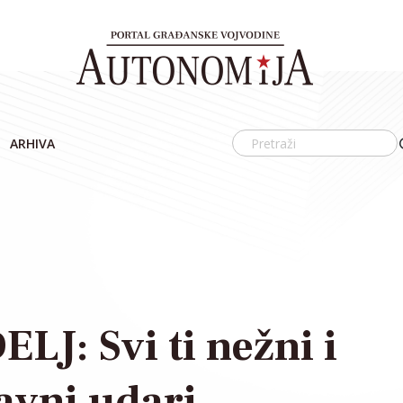
ARHIVA
: Svi ti nežni i
avni udari