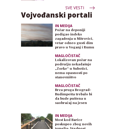
SVE VESTI
Vojvođanski portali
IN MEDIJA
Požar na deponiji
podigao indeks
zagađenja u Mitrovici,
vetar odneo gusti dim
pravo u Voganj i Rumu
MAGLOČISTAČ
Lokalizovan požar na
području nekadašnje
„Zorke“ u Subotici,
nema opasnosti po
stanovništvo
MAGLOČISTAČ
Brza pruga Beograd–
Budimpešta trebalo bi
da bude puštena u
saobraćaj na jesen
IN MEDIJA
Most kod Barice
poskupeo zbog novih
temelja: Vrednost