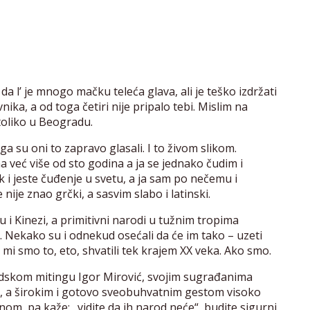
i da l’ je mnogo mačku teleća glava, ali je teško izdržati
ka, a od toga četiri nije pripalo tebi. Mislim na
 toliko u Beogradu.
a su oni to zapravo glasali. I to živom slikom.
a već više od sto godina a ja se jednako čudim i
k i jeste čuđenje u svetu, a ja sam po nečemu i
ije znao grčki, a sasvim slabo i latinski.
ju i Kinezi, a primitivni narodi u tužnim tropima
u. Nekako su i odnekud osećali da će im tako – uzeti
i, mi smo to, eto, shvatili tek krajem XX veka. Ako smo.
dskom mitingu Igor Mirović, svojim sugrađanima
m, a širokim i gotovo sveobuhvatnim gestom visoko
om, pa kaže: „vidite da ih narod neće“, budite sigurni