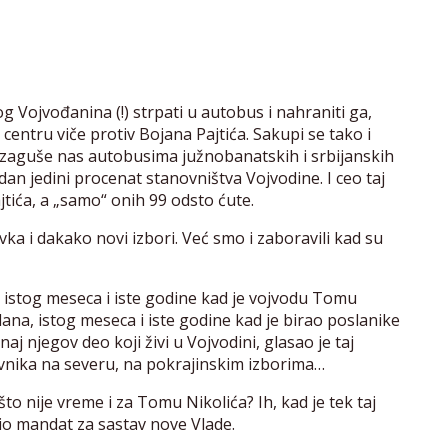
og Vojvođanina (!) strpati u autobus i nahraniti ga,
 centru viče protiv Bojana Pajtića. Sakupi se tako i
 zaguše nas autobusima južnobanatskih i srbijanskih
jedan jedini procenat stanovništva Vojvodine. I ceo taj
tića, a „samo“ onih 99 odsto ćute.
vka i dakako novi izbori. Već smo i zaboravili kad su
 istog meseca i iste godine kad je vojvodu Tomu
ana, istog meseca i iste godine kad je birao poslanike
aj njegov deo koji živi u Vojvodini, glasao je taj
vnika na severu, na pokrajinskim izborima…
to nije vreme i za Tomu Nikolića? Ih, kad je tek taj
io mandat za sastav nove Vlade.