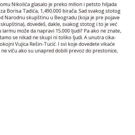
omu Nikolića glasalo je preko milion i petsto hiljada
. za Borisa Tadića, 1,490.000 birača. Sad svakog stotog
red Narodnu skupštinu u Beogradu (koja je pre pojave
skupština), dovedeš, dakle, svakog stotog i to je već
iku larmu može da napravi 15.000 ljudi? Pa ako ne znate,
 tamo se nikad ne skupi ni toliko ljudi. A unutra cika-
okojni Vujica Rešin-Tucić. I svi koje dovedete vikaće
 ne viču ako su unapred dobili prevoz do prestonice,