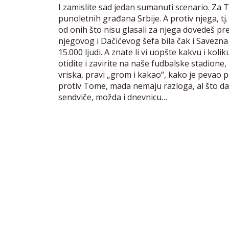
I zamislite sad jedan sumanuti scenario. Za T
punoletnih građana Srbije. A protiv njega, tj
od onih što nisu glasali za njega dovedeš p
njegovog i Dačićevog šefa bila čak i Savezna 
15.000 ljudi. A znate li vi uopšte kakvu i kol
otidite i zavirite na naše fudbalske stadione,
vriska, pravi „grom i kakao“, kako je pevao p
protiv Tome, mada nemaju razloga, al što da
sendviče, možda i dnevnicu…