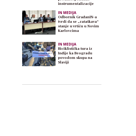
instrumentalizacije
IN MEDIJA
Odbornik GrađanIN-a
tvrdi da se „zataškava“
stanje u vrtiću u Novim
Karlovcima
IN MEDIJA
Biciklistička tura iz
Inđije ka Beogradu
povodom skupa na
Slaviji