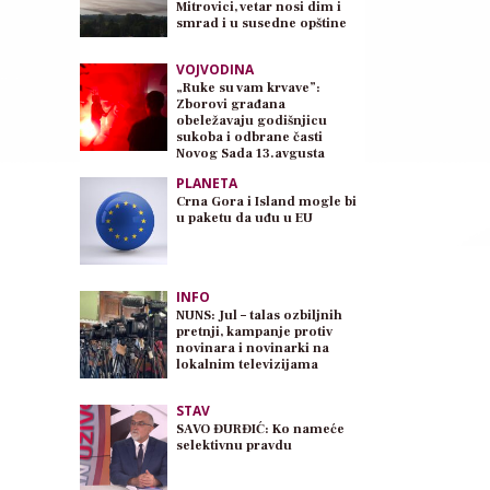
Mitrovici, vetar nosi dim i
smrad i u susedne opštine
VOJVODINA
„Ruke su vam krvave”:
Zborovi građana
obeležavaju godišnjicu
sukoba i odbrane časti
Novog Sada 13.avgusta
PLANETA
Crna Gora i Island mogle bi
u paketu da uđu u EU
INFO
NUNS: Jul – talas ozbiljnih
pretnji, kampanje protiv
novinara i novinarki na
lokalnim televizijama
STAV
SAVO ĐURĐIĆ: Ko nameće
selektivnu pravdu