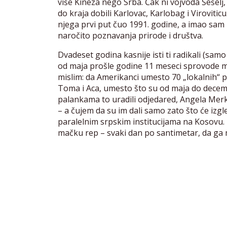
više Kineza nego Srba. Čak ni vojvoda Šešelj
do kraja dobili Karlovac, Karlobag i Virovitic
njega prvi put čuo 1991. godine, a imao sam k
naročito poznavanja prirode i društva.
Dvadeset godina kasnije isti ti radikali (samo 
od maja prošle godine 11 meseci sprovode ma
mislim: da Amerikanci umesto 70 „lokalnih“ p
Toma i Aca, umesto što su od maja do dece
palankama to uradili odjedared, Angela Merkel
– a čujem da su im dali samo zato što će izgl
paralelnim srpskim institucijama na Kosovu
mačku rep – svaki dan po santimetar, da ga 