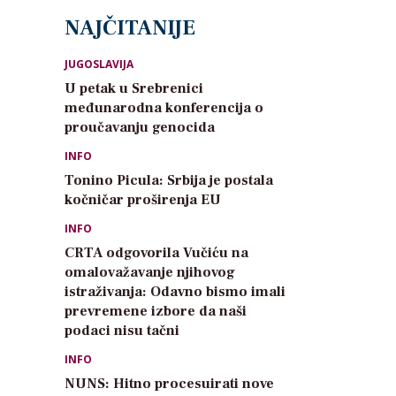
NAJČITANIJE
JUGOSLAVIJA
U petak u Srebrenici
međunarodna konferencija o
proučavanju genocida
INFO
Tonino Picula: Srbija je postala
kočničar proširenja EU
INFO
CRTA odgovorila Vučiću na
omalovažavanje njihovog
istraživanja: Odavno bismo imali
prevremene izbore da naši
podaci nisu tačni
INFO
NUNS: Hitno procesuirati nove