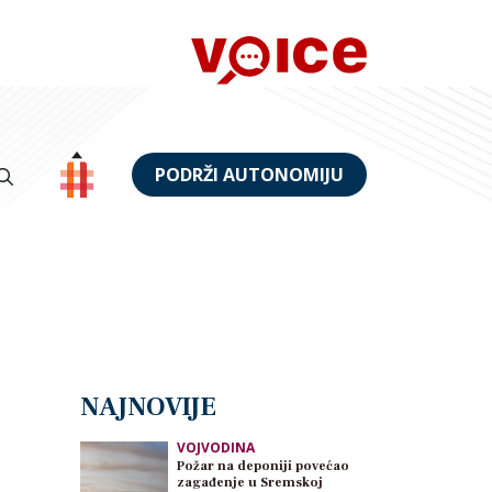
PODRŽI AUTONOMIJU
NAJNOVIJE
VOJVODINA
Požar na deponiji povećao
zagađenje u Sremskoj