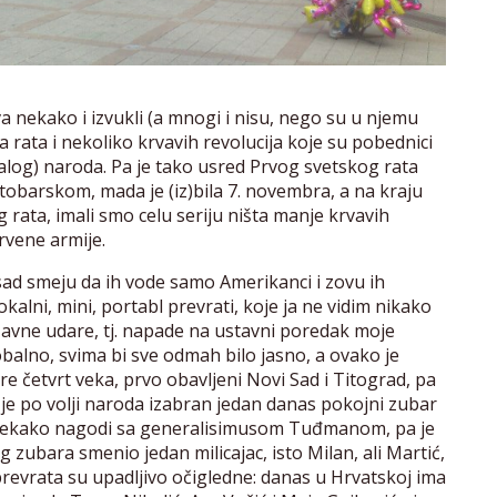
a nekako i izvukli (a mnogi i nisu, nego su u njemu
 rata i nekoliko krvavih revolucija koje su pobednici
alog) naroda. Pa je tako usred Prvog svetskog rata
tobarskom, mada je (iz)bila 7. novembra, a na kraju
rata, imali smo celu seriju ništa manje krvavih
Crvene armije.
a sad smeju da ih vode samo Amerikanci i zovu ih
lokalni, mini, portabl prevrati, koje ja ne vidim nikako
žavne udare, tj. napade na ustavni poredak moje
balno, svima bi sve odmah bilo jasno, a ovako je
 pre četvrt veka, prvo obavljeni Novi Sad i Titograd, pa
e je po volji naroda izabran jedan danas pokojni zubar
se nekako nagodi sa generalisimusom Tuđmanom, pa je
 zubara smenio jedan milicajac, isto Milan, ali Martić,
revrata su upadljivo očigledne: danas u Hrvatskoj ima