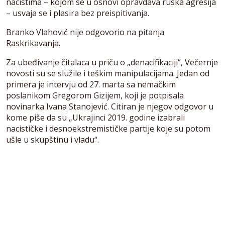
nacistima – kojom se u osnovi opravdava ruska agresija
– usvaja se i plasira bez preispitivanja.
Branko Vlahović nije odgovorio na pitanja
Raskrikavanja.
Za ubeđivanje čitalaca u priču o „denacifikaciji“, Večernje
novosti su se služile i teškim manipulacijama. Jedan od
primera je intervju od 27. marta sa nemačkim
poslanikom Gregorom Gizijem, koji je potpisala
novinarka Ivana Stanojević. Citiran je njegov odgovor u
kome piše da su „Ukrajinci 2019. godine izabrali
nacističke i desnoekstremističke partije koje su potom
ušle u skupštinu i vladu“.