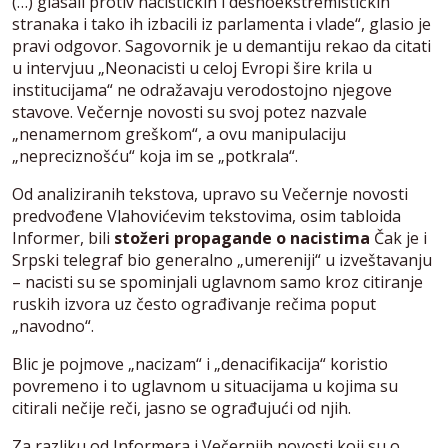
(…) glasali protiv nacističkih i desnoekstremističkih
stranaka i tako ih izbacili iz parlamenta i vlade“, glasio je
pravi odgovor. Sagovornik je u demantiju rekao da citati
u intervjuu „Neonacisti u celoj Evropi šire krila u
institucijama“ ne odražavaju verodostojno njegove
stavove. Večernje novosti su svoj potez nazvale
„nenamernom greškom“, a ovu manipulaciju
„nepreciznošću“ koja im se „potkrala“.
Od analiziranih tekstova, upravo su Večernje novosti
predvođene Vlahovićevim tekstovima, osim tabloida
Informer, bili
stožeri propagande o nacistima
Čak je i
Srpski telegraf bio generalno „umereniji“ u izveštavanju
– nacisti su se spominjali uglavnom samo kroz citiranje
ruskih izvora uz često ograđivanje rečima poput
„navodno“.
Blic je pojmove „nacizam“ i „denacifikacija“ koristio
povremeno i to uglavnom u situacijama u kojima su
citirali nečije reči, jasno se ograđujući od njih.
Za razliku od Informera i Večernjih novosti koji su o