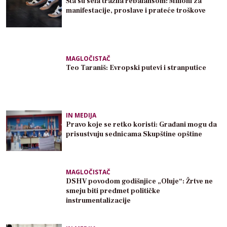
Šta su sela tražila rebalansom: Milioni za
manifestacije, proslave i prateće troškove
MAGLOČISTAČ
Teo Taraniš: Evropski putevi i stranputice
IN MEDIJA
Pravo koje se retko koristi: Građani mogu da
prisustvuju sednicama Skupštine opštine
MAGLOČISTAČ
DSHV povodom godišnjice „Oluje“: Žrtve ne
smeju biti predmet političke
instrumentalizacije