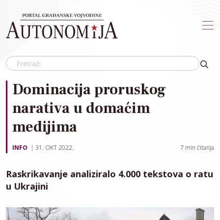
Skip to main content
Dominacija proruskog
narativa u domaćim
medijima
INFO
31. OKT 2022.
7
min čitanja
Raskrikavanje analiziralo 4.000 tekstova o ratu
u Ukrajini