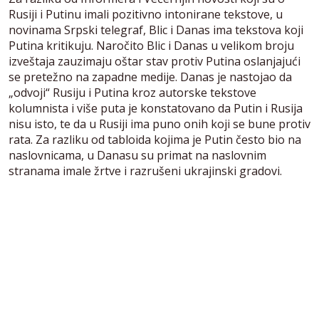
Rusiji i Putinu imali pozitivno intonirane tekstove, u
novinama Srpski telegraf, Blic i Danas ima tekstova koji
Putina kritikuju. Naročito Blic i Danas u velikom broju
izveštaja zauzimaju oštar stav protiv Putina oslanjajući
se pretežno na zapadne medije. Danas je nastojao da
„odvoji“ Rusiju i Putina kroz autorske tekstove
kolumnista i više puta je konstatovano da Putin i Rusija
nisu isto, te da u Rusiji ima puno onih koji se bune protiv
rata. Za razliku od tabloida kojima je Putin često bio na
naslovnicama, u Danasu su primat na naslovnim
stranama imale žrtve i razrušeni ukrajinski gradovi.