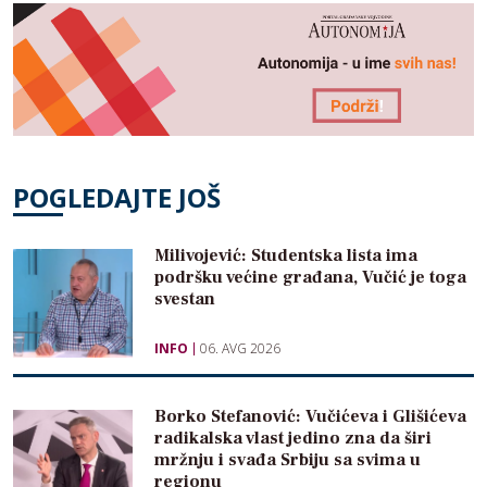
POGLEDAJTE JOŠ
Milivojević: Studentska lista ima
podršku većine građana, Vučić je toga
svestan
INFO
06. AVG 2026
Borko Stefanović: Vučićeva i Glišićeva
radikalska vlast jedino zna da širi
mržnju i svađa Srbiju sa svima u
regionu