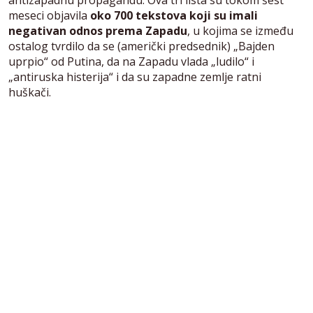
meseci objavila
oko 700 tekstova koji su imali
negativan odnos prema Zapadu
, u kojima se između
ostalog tvrdilo da se (američki predsednik) „Bajden
uprpio“ od Putina, da na Zapadu vlada „ludilo“ i
„antiruska histerija“ i da su zapadne zemlje ratni
huškači.