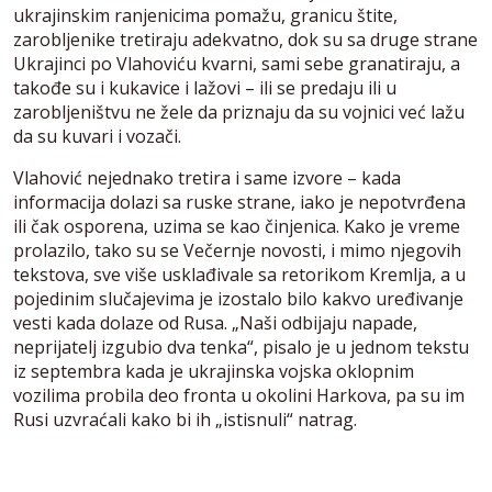
ukrajinskim ranjenicima pomažu, granicu štite,
zarobljenike tretiraju adekvatno, dok su sa druge strane
Ukrajinci po Vlahoviću kvarni, sami sebe granatiraju, a
takođe su i kukavice i lažovi – ili se predaju ili u
zarobljeništvu ne žele da priznaju da su vojnici već lažu
da su kuvari i vozači.
Vlahović nejednako tretira i same izvore – kada
informacija dolazi sa ruske strane, iako je nepotvrđena
ili čak osporena, uzima se kao činjenica. Kako je vreme
prolazilo, tako su se Večernje novosti, i mimo njegovih
tekstova, sve više usklađivale sa retorikom Kremlja, a u
pojedinim slučajevima je izostalo bilo kakvo uređivanje
vesti kada dolaze od Rusa. „Naši odbijaju napade,
neprijatelj izgubio dva tenka“, pisalo je u jednom tekstu
iz septembra kada je ukrajinska vojska oklopnim
vozilima probila deo fronta u okolini Harkova, pa su im
Rusi uzvraćali kako bi ih „istisnuli“ natrag.