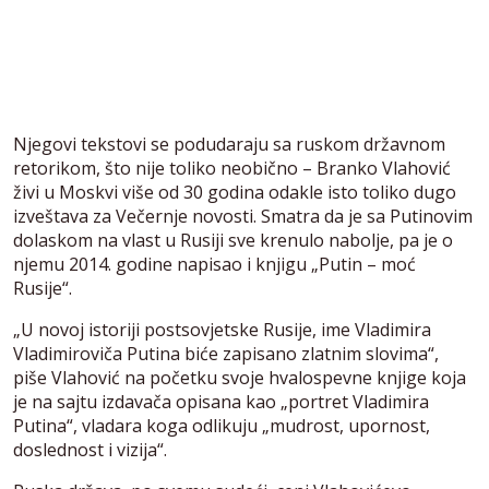
Njegovi tekstovi se podudaraju sa ruskom državnom
retorikom, što nije toliko neobično – Branko Vlahović
živi u Moskvi više od 30 godina odakle isto toliko dugo
izveštava za Večernje novosti. Smatra da je sa Putinovim
dolaskom na vlast u Rusiji sve krenulo nabolje, pa je o
njemu 2014. godine napisao i knjigu „Putin – moć
Rusije“.
„U novoj istoriji postsovjetske Rusije, ime Vladimira
Vladimiroviča Putina biće zapisano zlatnim slovima“,
piše Vlahović na početku svoje hvalospevne knjige koja
je na sajtu izdavača opisana kao „portret Vladimira
Putina“, vladara koga odlikuju „mudrost, upornost,
doslednost i vizija“.