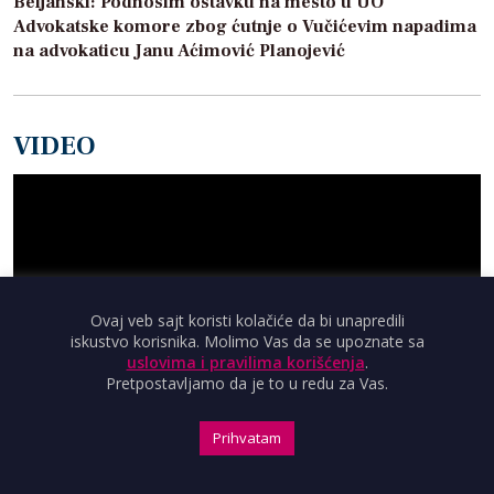
Beljanski: Podnosim ostavku na mesto u UO
Advokatske komore zbog ćutnje o Vučićevim napadima
na advokaticu Janu Aćimović Planojević
VIDEO
Ovaj veb sajt koristi kolačiće da bi unapredili
iskustvo korisnika. Molimo Vas da se upoznate sa
uslovima i pravilima korišćenja
.
Pretpostavljamo da je to u redu za Vas.
Prihvatam