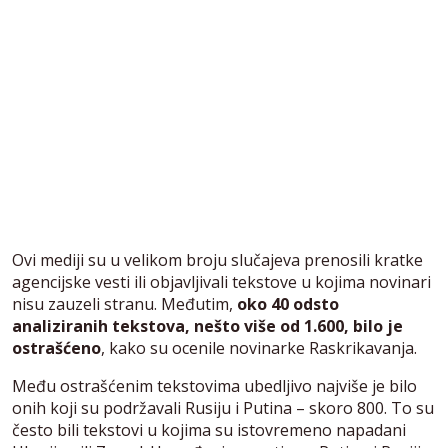
Ovi mediji su u velikom broju slučajeva prenosili kratke
agencijske vesti ili objavljivali tekstove u kojima novinari
nisu zauzeli stranu. Međutim,
oko 40 odsto
analiziranih tekstova, nešto više od 1.600, bilo je
ostrašćeno
, kako su ocenile novinarke Raskrikavanja.
Među ostrašćenim tekstovima ubedljivo najviše je bilo
onih koji su podržavali Rusiju i Putina – skoro 800. To su
često bili tekstovi u kojima su istovremeno napadani