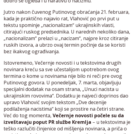
dobro se ogleda i u narativu o nacizmu.
Jutro nakon čuvenog Putinovog obraćanja 21. februara,
kada je praktično najavio rat, Vlahović po prvi put u
tekstu spominje „nacionalizam“ ukrajinskih vlasti,
citirajući ruskog predsednika. U narednih nekoliko dana,
„nacionalizam“ prelazi u „nacizam“, najpre kroz citiranje
ruskih izvora, a ubrzo ovaj termin počinje da se koristi
bez ikakvog ograđivanja.
Istovremeno, Večernje novosti i u tekstovima drugih
novinara kreću sa sve učestalijom upotrebom ovog
termina o kome u novinama nije bilo ni reči pre ovog
Putinovog govora. U ponedeljak, 7. marta, objavljuju
specijalni dodatak na osam strana, „Unuci nacista u
ukrajinskim rovovima“. Dodatku je najveći doprinos dao
upravo Vlahović svojim tekstom „Dve decenije
podilaženja nacistima“ koji se prostire na četiri strane.
Već do tog momenta,
Večernje novosti počele su da
izveštavaju poput PR službe Kremlja
– u tekstovima je
teško razlučiti činjenice od mišljenja novinara, a priča o