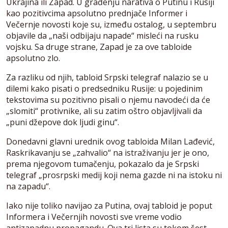
Ukrajina ili Zapad. U građenju narativa o Putinu i Rusiji
kao pozitivcima apsolutno prednjače Informer i
Večernje novosti koje su, između ostalog, u septembru
objavile da „naši odbijaju napade“ misleći na rusku
vojsku. Sa druge strane, Zapad je za ove tabloide
apsolutno zlo.
Za razliku od njih, tabloid Srpski telegraf nalazio se u
dilemi kako pisati o predsedniku Rusije: u pojedinim
tekstovima su pozitivno pisali o njemu navodeći da će
„slomiti“ protivnike, ali su zatim oštro objavljivali da
„puni džepove dok ljudi ginu“.
Donedavni glavni urednik ovog tabloida Milan Lađević,
Raskrikavanju se „zahvalio“ na istraživanju jer je ono,
prema njegovom tumačenju, pokazalo da je Srpski
telegraf „prosrpski medij koji nema gazde ni na istoku ni
na zapadu“.
Iako nije toliko navijao za Putina, ovaj tabloid je poput
Informera i Večernjih novosti sve vreme vodio
antizapadnu propagandu. Ova tri lista su tokom šest