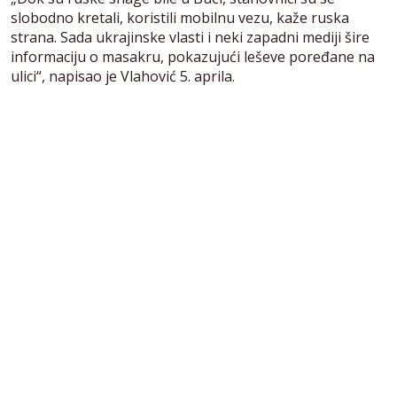
slobodno kretali, koristili mobilnu vezu, kaže ruska
strana. Sada ukrajinske vlasti i neki zapadni mediji šire
informaciju o masakru, pokazujući leševe poređane na
ulici“, napisao je Vlahović 5. aprila.