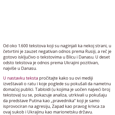
Od oko 1.600 tekstova koji su naginjali ka nekoj strani, u
četvrtini je zauzet negativan odnos prema Rusiji, a reč je
gotovo isključivo o tekstovima u Blicu i Danasu. U deset
odsto tekstova je odnos prema Ukrajini pozitivan,
najviše u Danasu.
U nastavku teksta
pročitajte kako su ovi mediji
izveštavali o ratu i koje poglede su pokušali da nametnu
domaćoj publici. Tabloidi (u kojima je uočen najveći broj
tekstova) su se, pokazuje analiza, utrkivali u pokušaju
da predstave Putina kao „pravednika“ koji je samo
isprovociran na agresiju, Zapad kao pravog krivca za
ovaj sukob i Ukrajinu kao marionetsku državu.