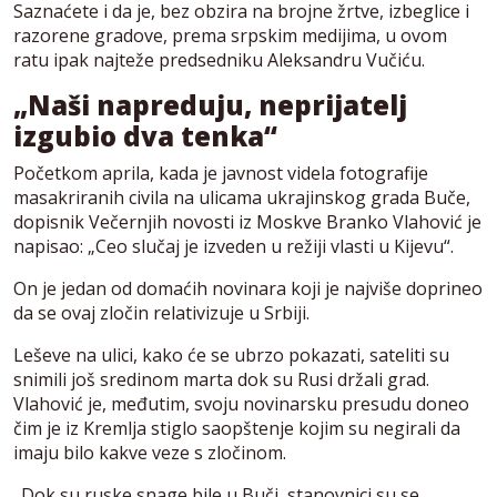
Saznaćete i da je, bez obzira na brojne žrtve, izbeglice i
razorene gradove, prema srpskim medijima, u ovom
ratu ipak najteže predsedniku Aleksandru Vučiću.
„Naši napreduju, neprijatelj
izgubio dva tenka“
Početkom aprila, kada je javnost videla fotografije
masakriranih civila na ulicama ukrajinskog grada Buče,
dopisnik Večernjih novosti iz Moskve Branko Vlahović je
napisao: „Ceo slučaj je izveden u režiji vlasti u Kijevu“.
On je jedan od domaćih novinara koji je najviše doprineo
da se ovaj zločin relativizuje u Srbiji.
Leševe na ulici, kako će se ubrzo pokazati, sateliti su
snimili još sredinom marta dok su Rusi držali grad.
Vlahović je, međutim, svoju novinarsku presudu doneo
čim je iz Kremlja stiglo saopštenje kojim su negirali da
imaju bilo kakve veze s zločinom.
„Dok su ruske snage bile u Buči, stanovnici su se