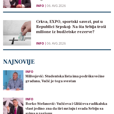
INFO
06. AVG 2026
Crkva, EXPO, sportski savezi, put u
Republici Srpskoj: Na šta Srbija troši
milione iz budžetske rezerve?
INFO
06. AVG 2026
NAJNOVIJE
INFO
Milivojević: Studentska lista ima podršku većine
građana, Vučić je toga svestan
INFO
Borko Stefanović: Vučićeva i Glišićeva radikalska
vlast jedino zna da širi mržnju i svađa Srbiju sa
svima u regionu