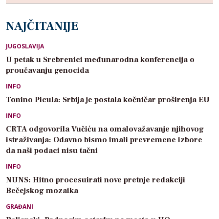
NAJČITANIJE
JUGOSLAVIJA
U petak u Srebrenici međunarodna konferencija o
proučavanju genocida
INFO
Tonino Picula: Srbija je postala kočničar proširenja EU
INFO
CRTA odgovorila Vučiću na omalovažavanje njihovog
istraživanja: Odavno bismo imali prevremene izbore
da naši podaci nisu tačni
INFO
NUNS: Hitno procesuirati nove pretnje redakciji
Bečejskog mozaika
GRAĐANI