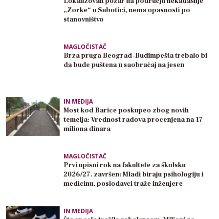
Lokalizovan požar na području nekadašnje
„Zorke“ u Subotici, nema opasnosti po
stanovništvo
MAGLOČISTAČ
Brza pruga Beograd–Budimpešta trebalo bi
da bude puštena u saobraćaj na jesen
IN MEDIJA
Most kod Barice poskupeo zbog novih
temelja: Vrednost radova procenjena na 17
miliona dinara
MAGLOČISTAČ
Prvi upisni rok na fakultete za školsku
2026/27. završen: Mladi biraju psihologiju i
medicinu, poslodavci traže inženjere
IN MEDIJA