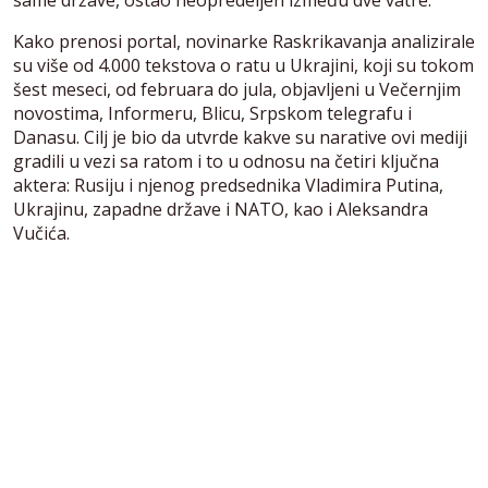
Kako prenosi portal, novinarke Raskrikavanja analizirale
su više od 4.000 tekstova o ratu u Ukrajini, koji su tokom
šest meseci, od februara do jula, objavljeni u Večernjim
novostima, Informeru, Blicu, Srpskom telegrafu i
Danasu. Cilj je bio da utvrde kakve su narative ovi mediji
gradili u vezi sa ratom i to u odnosu na četiri ključna
aktera: Rusiju i njenog predsednika Vladimira Putina,
Ukrajinu, zapadne države i NATO, kao i Aleksandra
Vučića.