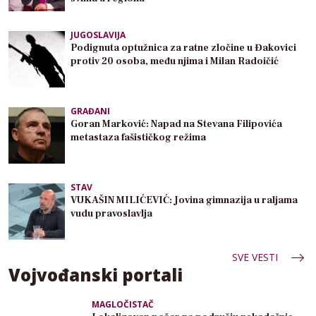
JUGOSLAVIJA
Podignuta optužnica za ratne zločine u Đakovici
protiv 20 osoba, među njima i Milan Radoičić
GRAĐANI
Goran Marković: Napad na Stevana Filipovića
metastaza fašističkog režima
STAV
VUKAŠIN MILIĆEVIĆ: Jovina gimnazija u raljama
vudu pravoslavlja
SVE VESTI
Vojvođanski portali
MAGLOČISTAČ