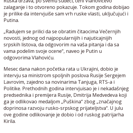
Ruska država, po svemu sudeći, ceni Vlahovićevo
zalaganje i to otvoreno pokazuje. Tokom godina dobijao
je prilike da intervjuiše sam vrh ruske vlasti, uključujući i
Putina.
„Radujem se prilici da se obratim čitaocima Večernjih
novosti, jednog od najpopularnijih i najuticajnijih
srpskih listova, da odgovorim na vaša pitanja i da sa
vama podelim svoje ocene“, naveo je Putin u
odgovorima Vlahoviću.
Mesec dana nakon početka rata u Ukrajini, dobio je
intervju sa ministrom spoljnih poslova Rusije Sergejem
Lavrovim, zajedno sa novinarima Tanjuga, RTS-a i
Politike. Prethodnih godina intervjuisao je i nekadašnjeg
predsednika i premijera Rusije, Dmitrija Medvedeva koji
ga je odlikovao medaljom „Puškina“ zbog „značajnog
doprinosa razvoju rusko-srpskog prijateljstva“. U julu
ove godine odlikovanje je dobio i od ruskog patrijarha
Kirila.