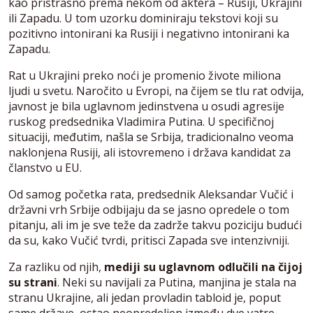
kao pristrasno prema nekom od aktera – Rusiji, Ukrajini
ili Zapadu. U tom uzorku dominiraju tekstovi koji su
pozitivno intonirani ka Rusiji i negativno intonirani ka
Zapadu.
Rat u Ukrajini preko noći je promenio živote miliona
ljudi u svetu. Naročito u Evropi, na čijem se tlu rat odvija,
javnost je bila uglavnom jedinstvena u osudi agresije
ruskog predsednika Vladimira Putina. U specifičnoj
situaciji, međutim, našla se Srbija, tradicionalno veoma
naklonjena Rusiji, ali istovremeno i država kandidat za
članstvo u EU.
Od samog početka rata, predsednik Aleksandar Vučić i
državni vrh Srbije odbijaju da se jasno opredele o tom
pitanju, ali im je sve teže da zadrže takvu poziciju budući
da su, kako Vučić tvrdi, pritisci Zapada sve intenzivniji.
Za razliku od njih,
mediji su uglavnom odlučili na čijoj
su strani
. Neki su navijali za Putina, manjina je stala na
stranu Ukrajine, ali jedan provladin tabloid je, poput
same države, ostao neopredeljen između dve vatre.