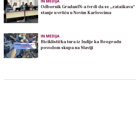
IN MEDIJA
Odbornik GrađanIN-a tvrdi da se „zataškava“
stanje u vrtiću u Novim Karlovcima
IN MEDIJA
Biciklistička tura iz Inđije ka Beogradu
povodom skupa na Slaviji