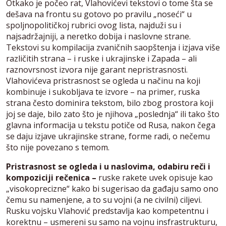
Otkako je počeo rat, Vlahovićevi tekstovi o tome šta se
dešava na frontu su gotovo po pravilu „noseći“ u
spoljnopolitičkoj rubrici ovog lista, najduži su i
najsadržajniji, a neretko dobija i naslovne strane.
Tekstovi su kompilacija zvaničnih saopštenja i izjava više
različitih strana – i ruske i ukrajinske i Zapada – ali
raznovrsnost izvora nije garant nepristrasnosti.
Vlahovićeva pristrasnost se ogleda u načinu na koji
kombinuje i sukobljava te izvore – na primer, ruska
strana često dominira tekstom, bilo zbog prostora koji
joj se daje, bilo zato što je njihova „poslednja“ ili tako što
glavna informacija u tekstu potiče od Rusa, nakon čega
se daju izjave ukrajinske strane, forme radi, o nečemu
što nije povezano s temom.
Pristrasnost se ogleda i u naslovima, odabiru reči i
kompoziciji rečenica –
ruske rakete uvek opisuje kao
„visokoprecizne“ kako bi sugerisao da gađaju samo ono
čemu su namenjene, a to su vojni (a ne civilni) ciljevi.
Rusku vojsku Vlahović predstavlja kao kompetentnu i
korektnu – usmereni su samo na vojnu insfrastrukturu,