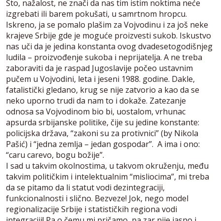
Što, nažalost, ne znači da nas tim istim noktima neće
izgrebati ili barem pokušati, u samrtnom hropcu.
Iskreno, ja se pomalo plašim za Vojvodinu i za još neke
krajeve Srbije gde je moguće proizvesti sukob. Iskustvo
nas uči da je jedina konstanta ovog dvadesetogodišnjeg
ludila – proizvođenje sukoba i neprijatelja. A ne treba
zaboraviti da je raspad Jugoslavije počeo ustavnim
pučem u Vojvodini, leta i jeseni 1988. godine. Dakle,
fatalistički gledano, krug se nije zatvorio a kao da se
neko uporno trudi da nam to i dokaže. Zatezanje
odnosa sa Vojvodinom bio bi, uostalom, vrhunac
apsurda srbijanske politike, čije su jedine konstante:
policijska država, “zakoni su za protivnici” (by Nikola
Pašić) i “jedna zemlja – jedan gospodar”. A ima i ono:
“caru carevo, bogu božije”.
I sad u takvim okolnostima, u takvom okruženju, među
takvim političkim i intelektualnim “misliocima”, mi treba
da se pitamo da li statut vodi dezintegraciji,
funkcionalnosti i slično. Bezveze! Jok, nego model
regionalizacije Srbije i statističkih regiona vodi
integraciji! Pa o čemu mi pričamo, pa zar nije jasno i