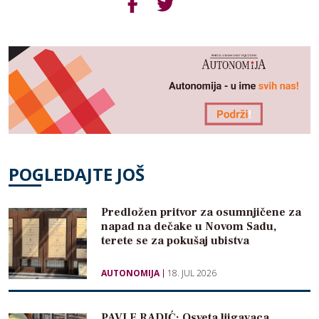
POGLEDAJTE JOŠ
Predložen pritvor za osumnjičene za
napad na dečake u Novom Sadu,
terete se za pokušaj ubistva
AUTONOMIJA
18. JUL 2026
PAVLE RADIĆ: Osveta ljigavaca