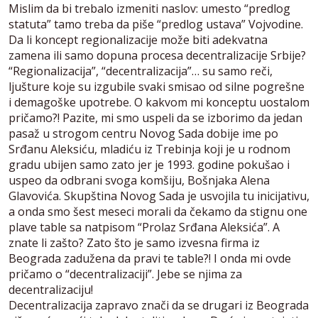
Mislim da bi trebalo izmeniti naslov: umesto “predlog
statuta” tamo treba da piše “predlog ustava” Vojvodine.
Da li koncept regionalizacije može biti adekvatna
zamena ili samo dopuna procesa decentralizacije Srbije?
“Regionalizacija”, “decentralizacija”… su samo reči,
ljušture koje su izgubile svaki smisao od silne pogrešne
i demagoške upotrebe. O kakvom mi konceptu uostalom
pričamo?! Pazite, mi smo uspeli da se izborimo da jedan
pasaž u strogom centru Novog Sada dobije ime po
Srđanu Aleksiću, mladiću iz Trebinja koji je u rodnom
gradu ubijen samo zato jer je 1993. godine pokušao i
uspeo da odbrani svoga komšiju, Bošnjaka Alena
Glavovića. Skupština Novog Sada je usvojila tu inicijativu,
a onda smo šest meseci morali da čekamo da stignu one
plave table sa natpisom “Prolaz Srđana Aleksića”. A
znate li zašto? Zato što je samo izvesna firma iz
Beograda zadužena da pravi te table?! I onda mi ovde
pričamo o “decentralizaciji”. Jebe se njima za
decentralizaciju!
Decentralizacija zapravo znači da se drugari iz Beograda