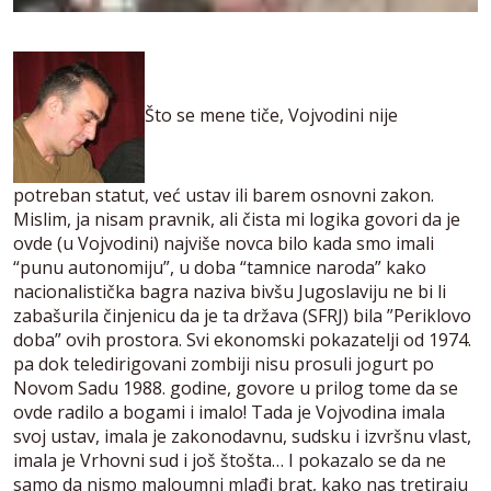
Što se mene tiče, Vojvodini nije
potreban statut, već ustav ili barem osnovni zakon.
Mislim, ja nisam pravnik, ali čista mi logika govori da je
ovde (u Vojvodini) najviše novca bilo kada smo imali
“punu autonomiju”, u doba “tamnice naroda” kako
nacionalistička bagra naziva bivšu Jugoslaviju ne bi li
zabašurila činjenicu da je ta država (SFRJ) bila ”Periklovo
doba” ovih prostora. Svi ekonomski pokazatelji od 1974.
pa dok teledirigovani zombiji nisu prosuli jogurt po
Novom Sadu 1988. godine, govore u prilog tome da se
ovde radilo a bogami i imalo! Tada je Vojvodina imala
svoj ustav, imala je zakonodavnu, sudsku i izvršnu vlast,
imala je Vrhovni sud i još štošta… I pokazalo se da ne
samo da nismo maloumni mlađi brat, kako nas tretiraju