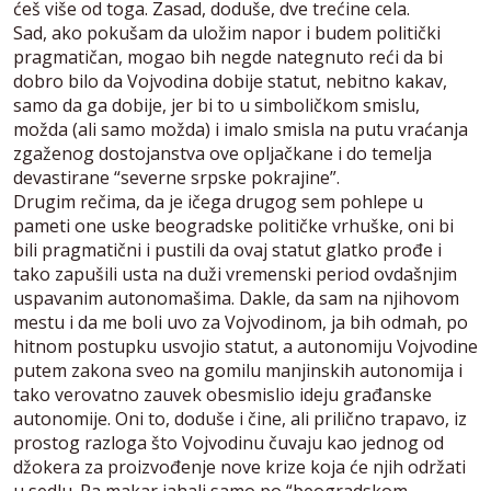
ćeš više od toga. Zasad, doduše, dve trećine cela.
Sad, ako pokušam da uložim napor i budem politički
pragmatičan, mogao bih negde nategnuto reći da bi
dobro bilo da Vojvodina dobije statut, nebitno kakav,
samo da ga dobije, jer bi to u simboličkom smislu,
možda (ali samo možda) i imalo smisla na putu vraćanja
zgaženog dostojanstva ove opljačkane i do temelja
devastirane “severne srpske pokrajine”.
Drugim rečima, da je ičega drugog sem pohlepe u
pameti one uske beogradske političke vrhuške, oni bi
bili pragmatični i pustili da ovaj statut glatko prođe i
tako zapušili usta na duži vremenski period ovdašnjim
uspavanim autonomašima. Dakle, da sam na njihovom
mestu i da me boli uvo za Vojvodinom, ja bih odmah, po
hitnom postupku usvojio statut, a autonomiju Vojvodine
putem zakona sveo na gomilu manjinskih autonomija i
tako verovatno zauvek obesmislio ideju građanske
autonomije. Oni to, doduše i čine, ali prilično trapavo, iz
prostog razloga što Vojvodinu čuvaju kao jednog od
džokera za proizvođenje nove krize koja će njih održati