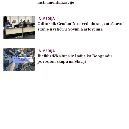
instrumentalizacije
IN MEDIJA
Odbornik GrađanIN-a tvrdi da se „zataškava“
stanje u vrtiću u Novim Karlovcima
IN MEDIJA
Biciklistička tura iz Inđije ka Beogradu
povodom skupa na Slaviji