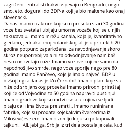
zagriženi centralisti kakvi uspevaju u Beogradu, nego
smo, eto, dogurali do BDP-a koji je bio maltene kao onaj
slovenački.
Danas imamo traktore koji su u proseku stari 30 godina,
voze bez svetala i ubijaju umorne vozače koji se u njih
zakucavaju. Imamo mrežu kanala, koja je, kvantitativno
gledano, jednaka onoj holandskoj, ali je u proteklih 20
godina potpuno zaparložena, za navodnjavanje skoro
skroz neupotrebljiva a ni za odvodnjavanje nam baš
nešto ne cvetaju ruže. Imamo vozove koji ne samo da
nepodnošljivo smrde, nego voze sporije nego pre 80
godina! Imamo Pančevo, koje je imalo najveći BDP u
bivšoj Jugi a danas je k’o Černobil! Imamo plate koje su
niže od srbijanskog proseka! Imamo prirodni priraštaj
koji će od Vojvodine za 50 godina napraviti pustinju!
Imamo gradove koji su mrtvi i sela u kojima se ljudi
pitaju da li ima života pre smrti… Imamo runinirane
fabrike, koje su prodate kojekakvim švercerima iz
Miloševićeve ere. Imamo zemlju koju su pokupovali
tajkuni… Ali, jebi ga, Srbija iz tri dela postala je cela, kud