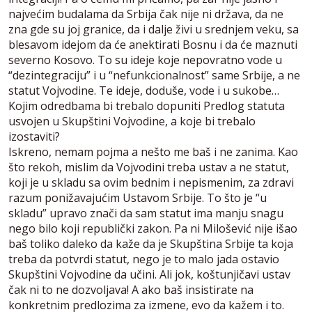
najvećim budalama da Srbija čak nije ni država, da ne
zna gde su joj granice, da i dalje živi u srednjem veku, sa
blesavom idejom da će anektirati Bosnu i da će maznuti
severno Kosovo. To su ideje koje nepovratno vode u
“dezintegraciju” i u “nefunkcionalnost” same Srbije, a ne
statut Vojvodine. Te ideje, doduše, vode i u sukobe…
Kojim odredbama bi trebalo dopuniti Predlog statuta
usvojen u Skupštini Vojvodine, a koje bi trebalo
izostaviti?
Iskreno, nemam pojma a nešto me baš i ne zanima. Kao
što rekoh, mislim da Vojvodini treba ustav a ne statut,
koji je u skladu sa ovim bednim i nepismenim, za zdravi
razum ponižavajućim Ustavom Srbije. To što je “u
skladu” upravo znači da sam statut ima manju snagu
nego bilo koji republički zakon. Pa ni Milošević nije išao
baš toliko daleko da kaže da je Skupština Srbije ta koja
treba da potvrdi statut, nego je to malo jada ostavio
Skupštini Vojvodine da učini. Ali jok, koštunjičavi ustav
čak ni to ne dozvoljava! A ako baš insistirate na
konkretnim predlozima za izmene, evo da kažem i to.