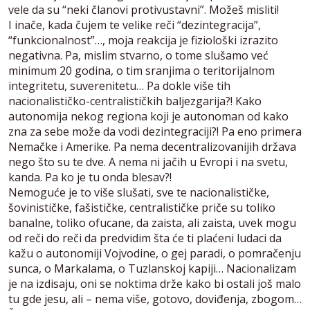
vele da su “neki članovi protivustavni”. Možeš misliti!
I inače, kada čujem te velike reči “dezintegracija”,
“funkcionalnost”…, moja reakcija je fiziološki izrazito
negativna. Pa, mislim stvarno, o tome slušamo već
minimum 20 godina, o tim sranjima o teritorijalnom
integritetu, suverenitetu… Pa dokle više tih
nacionalističko-centralističkih baljezgarija?! Kako
autonomija nekog regiona koji je autonoman od kako
zna za sebe može da vodi dezintegraciji?! Pa eno primera
Nemačke i Amerike. Pa nema decentralizovanijih država
nego što su te dve. A nema ni jačih u Evropi i na svetu,
kanda. Pa ko je tu onda blesav?!
Nemoguće je to više slušati, sve te nacionalističke,
šovinističke, fašističke, centralističke priče su toliko
banalne, toliko ofucane, da zaista, ali zaista, uvek mogu
od reči do reči da predvidim šta će ti plaćeni ludaci da
kažu o autonomiji Vojvodine, o gej paradi, o pomračenju
sunca, o Markalama, o Tuzlanskoj kapiji… Nacionalizam
je na izdisaju, oni se noktima drže kako bi ostali još malo
tu gde jesu, ali – nema više, gotovo, doviđenja, zbogom…