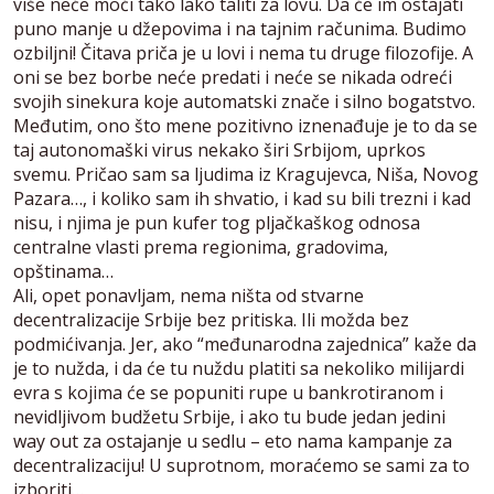
više neće moći tako lako taliti za lovu. Da će im ostajati
puno manje u džepovima i na tajnim računima. Budimo
ozbiljni! Čitava priča je u lovi i nema tu druge filozofije. A
oni se bez borbe neće predati i neće se nikada odreći
svojih sinekura koje automatski znače i silno bogatstvo.
Međutim, ono što mene pozitivno iznenađuje je to da se
taj autonomaški virus nekako širi Srbijom, uprkos
svemu. Pričao sam sa ljudima iz Kragujevca, Niša, Novog
Pazara…, i koliko sam ih shvatio, i kad su bili trezni i kad
nisu, i njima je pun kufer tog pljačkaškog odnosa
centralne vlasti prema regionima, gradovima,
opštinama…
Ali, opet ponavljam, nema ništa od stvarne
decentralizacije Srbije bez pritiska. Ili možda bez
podmićivanja. Jer, ako “međunarodna zajednica” kaže da
je to nužda, i da će tu nuždu platiti sa nekoliko milijardi
evra s kojima će se popuniti rupe u bankrotiranom i
nevidljivom budžetu Srbije, i ako tu bude jedan jedini
way out za ostajanje u sedlu – eto nama kampanje za
decentralizaciju! U suprotnom, moraćemo se sami za to
izboriti…