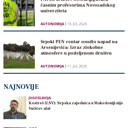
časnim profesorima Novosadskog
univerziteta
AUTONOMIJA
16. JUL 2026
Srpski PEN centar osudio napad na
Arsenijevića: Izraz zlokobne
atmosfere u podeljenom društvu
AUTONOMIJA
11. JUL 2026
NAJNOVIJE
JUGOSLAVIJA
Kostreš (LSV): Srpska zajednica u Makedoniji nije
Vučićev alat