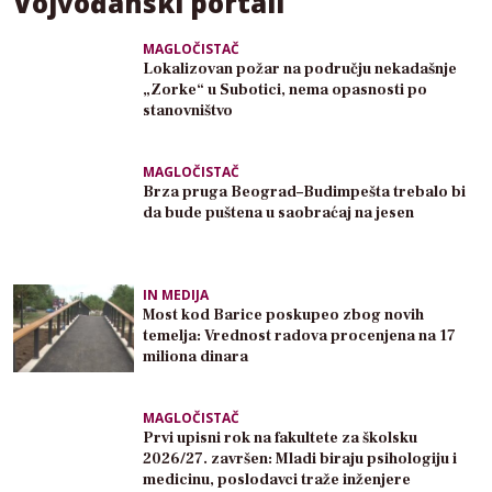
Vojvođanski portali
MAGLOČISTAČ
Lokalizovan požar na području nekadašnje
„Zorke“ u Subotici, nema opasnosti po
stanovništvo
MAGLOČISTAČ
Brza pruga Beograd–Budimpešta trebalo bi
da bude puštena u saobraćaj na jesen
IN MEDIJA
Most kod Barice poskupeo zbog novih
temelja: Vrednost radova procenjena na 17
miliona dinara
MAGLOČISTAČ
Prvi upisni rok na fakultete za školsku
2026/27. završen: Mladi biraju psihologiju i
medicinu, poslodavci traže inženjere