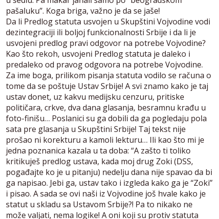
u sedlu. Pa makar jahali samo po “beogradskom
pašaluku”. Koga briga, važno je da se jaše!
Da li Predlog statuta usvojen u Skupštini Vojvodine vodi
dezintegraciji ili boljoj funkcionalnosti Srbije i da li je
usvojeni predlog pravi odgovor na potrebe Vojvodine?
Kao što rekoh, usvojeni Predlog statuta je daleko i
predaleko od pravog odgovora na potrebe Vojvodine.
Za ime boga, prilikom pisanja statuta vodilo se računa o
tome da se poštuje Ustav Srbije! A svi znamo kako je taj
ustav donet, uz kakvu medijsku cenzuru, pritiske
političara, crkve, dva dana glasanja, besramnu krađu u
foto-finišu… Poslanici su ga dobili da ga pogledaju pola
sata pre glasanja u Skupštini Srbije! Taj tekst nije
prošao ni korekturu a kamoli lekturu… Ili kao što mi je
jedna poznanica kazala u ta doba: “A zašto ti toliko
kritikuješ predlog ustava, kada moj drug Zoki (DSS,
pogađajte ko je u pitanju) nedelju dana nije spavao da bi
ga napisao. Jebi ga, ustav tako i izgleda kako ga je “Zoki”
i pisao. A sada se ovi naši iz Vojvodine još hvale kako je
statut u skladu sa Ustavom Srbije?! Pa to nikako ne
može valjati, nema logike! A oni koji su protiv statuta