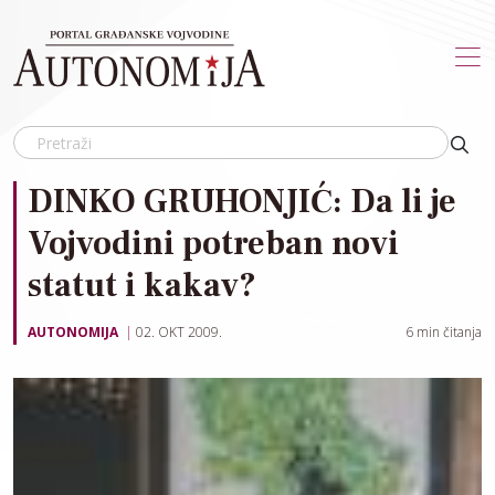
Skip to main content
DINKO GRUHONJIĆ: Da li je
Vojvodini potreban novi
statut i kakav?
AUTONOMIJA
02. OKT 2009.
6
min čitanja