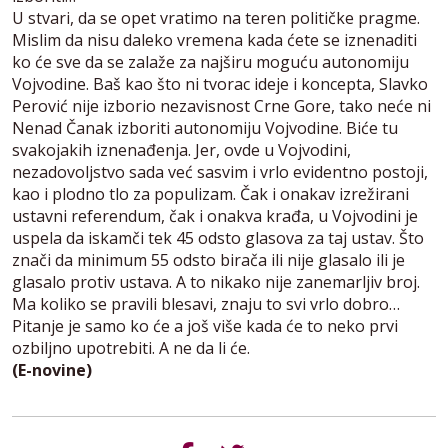
U stvari, da se opet vratimo na teren političke pragme.
Mislim da nisu daleko vremena kada ćete se iznenaditi
ko će sve da se zalaže za najširu moguću autonomiju
Vojvodine. Baš kao što ni tvorac ideje i koncepta, Slavko
Perović nije izborio nezavisnost Crne Gore, tako neće ni
Nenad Čanak izboriti autonomiju Vojvodine. Biće tu
svakojakih iznenađenja. Jer, ovde u Vojvodini,
nezadovoljstvo sada već sasvim i vrlo evidentno postoji,
kao i plodno tlo za populizam. Čak i onakav izrežirani
ustavni referendum, čak i onakva krađa, u Vojvodini je
uspela da iskamči tek 45 odsto glasova za taj ustav. Što
znači da minimum 55 odsto birača ili nije glasalo ili je
glasalo protiv ustava. A to nikako nije zanemarljiv broj.
Ma koliko se pravili blesavi, znaju to svi vrlo dobro…
Pitanje je samo ko će a još više kada će to neko prvi
ozbiljno upotrebiti. A ne da li će.
(E-novine)