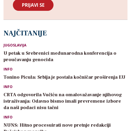
NAJČITANIJE
JUGOSLAVIJA
U petak u Srebrenici međunarodna konferencija o
proučavanju genocida
INFO
Tonino Picula: Srbija je postala kočničar proširenja EU
INFO
CRTA odgovorila Vučiću na omalovažavanje njihovog
istraživanja: Odavno bismo imali prevremene izbore
da naši podaci nisu tačni
INFO
NUNS: Hitno procesuirati nove pretnje redakciji