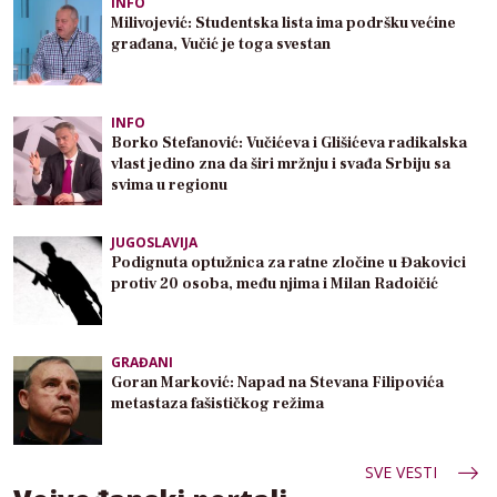
INFO
Milivojević: Studentska lista ima podršku većine
građana, Vučić je toga svestan
INFO
Borko Stefanović: Vučićeva i Glišićeva radikalska
vlast jedino zna da širi mržnju i svađa Srbiju sa
svima u regionu
JUGOSLAVIJA
Podignuta optužnica za ratne zločine u Đakovici
protiv 20 osoba, među njima i Milan Radoičić
GRAĐANI
Goran Marković: Napad na Stevana Filipovića
metastaza fašističkog režima
SVE VESTI