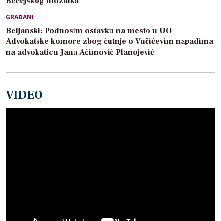
Bečejskog mozaika
GRAĐANI
Beljanski: Podnosim ostavku na mesto u UO
Advokatske komore zbog ćutnje o Vučićevim napadima
na advokaticu Janu Aćimović Planojević
VIDEO