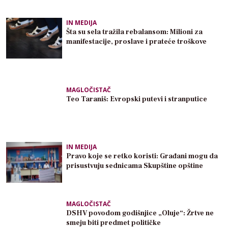
IN MEDIJA
Šta su sela tražila rebalansom: Milioni za
manifestacije, proslave i prateće troškove
MAGLOČISTAČ
Teo Taraniš: Evropski putevi i stranputice
IN MEDIJA
Pravo koje se retko koristi: Građani mogu da
prisustvuju sednicama Skupštine opštine
MAGLOČISTAČ
DSHV povodom godišnjice „Oluje“: Žrtve ne
smeju biti predmet političke