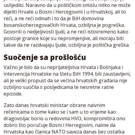
uslijedilo. Naravno da u političkom smislu nitko ne može
dijeliti Hrvate u Bosni i Hercegovini i u Hrvatskoj, ali to
reći, a ne reći odmah i to da je BiH domovina
bosanskohercegovačkih Hrvata, ozbiljna je pogreška.
Govoriti o nedjeljivosti ljudi, a ne reći istovremeno kako
postoje granice koje su nepromjenjive, ali moraju biti
takve da ne razdvajaju ljude, ozbiljna je politička greška.
Suočenje sa prošlošću
Važno je bilo da su neprijateljstva Hrvata i Bošnjaka i
intervencija Hrvatske na štetu BiH 1994. bili zaustavljeni,
ali je veliki propust da se većina hrvatskih građana nije
ozbiljno suočila s posljedicama te nesretne ratne
epizode.
Zato danas hrvatski ministar obrane naivnim
rečenicama o tome kako se i sam u to vrijeme kao
dragovoljac borio u redovima HVO, kompromitira ono
dobro što poručuje Bosni i Hercegovini, naime da
Hrvatska kao članica NATO saveza danas bez ostatka