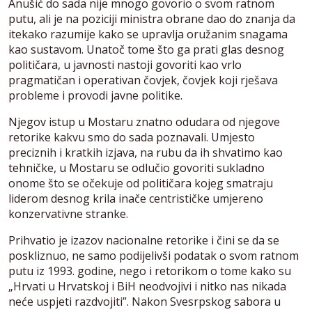
Anušić do sada nije mnogo govorio o svom ratnom
putu, ali je na poziciji ministra obrane dao do znanja da
itekako razumije kako se upravlja oružanim snagama
kao sustavom. Unatoč tome što ga prati glas desnog
političara, u javnosti nastoji govoriti kao vrlo
pragmatičan i operativan čovjek, čovjek koji rješava
probleme i provodi javne politike.
Njegov istup u Mostaru znatno odudara od njegove
retorike kakvu smo do sada poznavali. Umjesto
preciznih i kratkih izjava, na rubu da ih shvatimo kao
tehničke, u Mostaru se odlučio govoriti sukladno
onome što se očekuje od političara kojeg smatraju
liderom desnog krila inače centrističke umjereno
konzervativne stranke.
Prihvatio je izazov nacionalne retorike i čini se da se
poskliznuo, ne samo podijelivši podatak o svom ratnom
putu iz 1993. godine, nego i retorikom o tome kako su
„Hrvati u Hrvatskoj i BiH neodvojivi i nitko nas nikada
neće uspjeti razdvojiti”. Nakon Svesrpskog sabora u