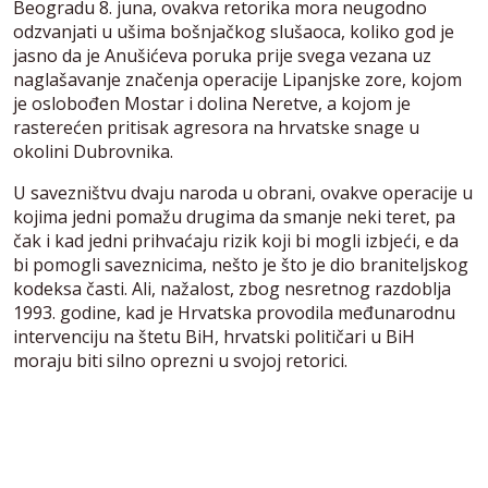
Beogradu 8. juna, ovakva retorika mora neugodno
odzvanjati u ušima bošnjačkog slušaoca, koliko god je
jasno da je Anušićeva poruka prije svega vezana uz
naglašavanje značenja operacije Lipanjske zore, kojom
je oslobođen Mostar i dolina Neretve, a kojom je
rasterećen pritisak agresora na hrvatske snage u
okolini Dubrovnika.
U savezništvu dvaju naroda u obrani, ovakve operacije u
kojima jedni pomažu drugima da smanje neki teret, pa
čak i kad jedni prihvaćaju rizik koji bi mogli izbjeći, e da
bi pomogli saveznicima, nešto je što je dio braniteljskog
kodeksa časti. Ali, nažalost, zbog nesretnog razdoblja
1993. godine, kad je Hrvatska provodila međunarodnu
intervenciju na štetu BiH, hrvatski političari u BiH
moraju biti silno oprezni u svojoj retorici.