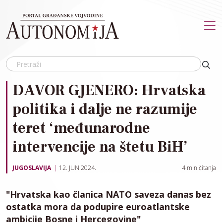
Skip to main content
DAVOR GJENERO: Hrvatska
politika i dalje ne razumije
teret ‘međunarodne
intervencije na štetu BiH’
JUGOSLAVIJA
12. JUN 2024.
4
min čitanja
"Hrvatska kao članica NATO saveza danas bez
ostatka mora da podupire euroatlantske
ambicije Bosne i Hercegovine"