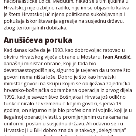
nacionalističke udice. Međutim, nikad se s tim ljudima u
Hrvatskoj nije ozbiljno radilo, nije im se objasnilo kakva
je šteta Hrvatskoj učinjena politikama sukobljavanja i
pokušaja iskorištavanja agresije na susjednu državu,
zbog teritorijalnih dobitaka.
Anušićeva poruka
Kad danas kaže da je 1993. kao dobrovoljac ratovao u
okviru Hrvatskog vijeća obrane u Mostaru,
Ivan Anušić,
današnji ministar obrane, koji je tada bio
devetnaestogodišnjak, sigurno je uvjeren da u tome što
govori nema ništa loše. Dobro je što kao hrvatski
ministar govori na skupu kojim se obilježava zajednička
hrvatsko-bošnjačka obrambena operacija iz prvog dijela
1992, kad je savezništvo Bošnjaka i Hrvata još odlično
funkcioniralo. U vremenu o kojem govori, s jedva 19
godina, on sigurno nije bio profesionalni vojnik, koji je u
ilegalnoj operaciji vlasti, s promijenjenim oznakama na
uniformi, poslan u susjednu državu. Ali odavno se i u
Hrvatskoj i u BiH dobro zna da je takvog „delegiranja”