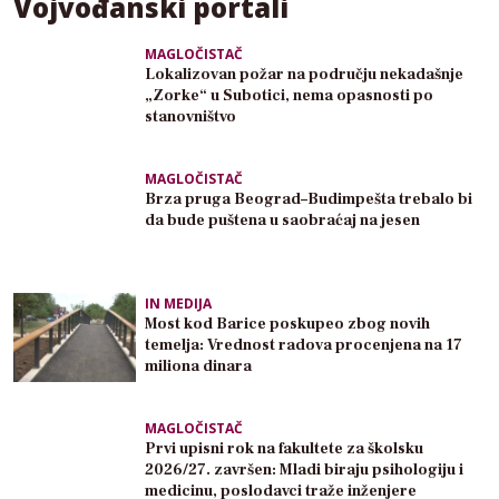
Vojvođanski portali
MAGLOČISTAČ
Lokalizovan požar na području nekadašnje
„Zorke“ u Subotici, nema opasnosti po
stanovništvo
MAGLOČISTAČ
Brza pruga Beograd–Budimpešta trebalo bi
da bude puštena u saobraćaj na jesen
IN MEDIJA
Most kod Barice poskupeo zbog novih
temelja: Vrednost radova procenjena na 17
miliona dinara
MAGLOČISTAČ
Prvi upisni rok na fakultete za školsku
2026/27. završen: Mladi biraju psihologiju i
medicinu, poslodavci traže inženjere