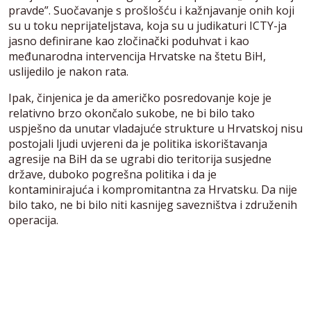
pravde”. Suočavanje s prošlošću i kažnjavanje onih koji
su u toku neprijateljstava, koja su u judikaturi ICTY-ja
jasno definirane kao zločinački poduhvat i kao
međunarodna intervencija Hrvatske na štetu BiH,
uslijedilo je nakon rata.
Ipak, činjenica je da američko posredovanje koje je
relativno brzo okončalo sukobe, ne bi bilo tako
uspješno da unutar vladajuće strukture u Hrvatskoj nisu
postojali ljudi uvjereni da je politika iskorištavanja
agresije na BiH da se ugrabi dio teritorija susjedne
države, duboko pogrešna politika i da je
kontaminirajuća i kompromitantna za Hrvatsku. Da nije
bilo tako, ne bi bilo niti kasnijeg savezništva i združenih
operacija.