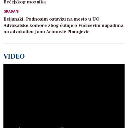
Bečejskog mozaika
GRAĐANI
Beljanski: Podnosim ostavku na mesto u UO
Advokatske komore zbog ćutnje o Vučićevim napadima
na advokaticu Janu Aćimović Planojević
VIDEO