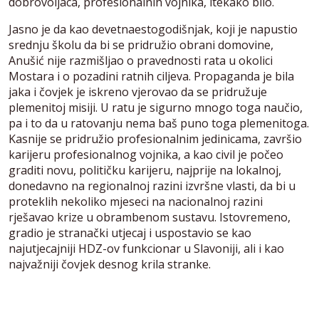
dobrovoljaca, profesionalnih vojnika, itekako bilo.
Jasno je da kao devetnaestogodišnjak, koji je napustio
srednju školu da bi se pridružio obrani domovine,
Anušić nije razmišljao o pravednosti rata u okolici
Mostara i o pozadini ratnih ciljeva. Propaganda je bila
jaka i čovjek je iskreno vjerovao da se pridružuje
plemenitoj misiji. U ratu je sigurno mnogo toga naučio,
pa i to da u ratovanju nema baš puno toga plemenitoga.
Kasnije se pridružio profesionalnim jedinicama, završio
karijeru profesionalnog vojnika, a kao civil je počeo
graditi novu, političku karijeru, najprije na lokalnoj,
donedavno na regionalnoj razini izvršne vlasti, da bi u
proteklih nekoliko mjeseci na nacionalnoj razini
rješavao krize u obrambenom sustavu. Istovremeno,
gradio je stranački utjecaj i uspostavio se kao
najutjecajniji HDZ-ov funkcionar u Slavoniji, ali i kao
najvažniji čovjek desnog krila stranke.