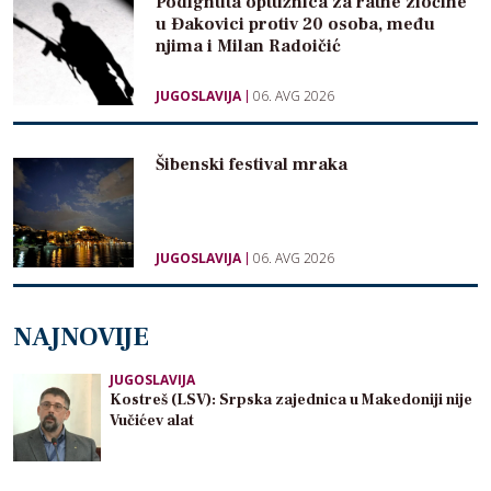
Podignuta optužnica za ratne zločine
u Đakovici protiv 20 osoba, među
njima i Milan Radoičić
JUGOSLAVIJA
06. AVG 2026
Šibenski festival mraka
JUGOSLAVIJA
06. AVG 2026
NAJNOVIJE
JUGOSLAVIJA
Kostreš (LSV): Srpska zajednica u Makedoniji nije
Vučićev alat