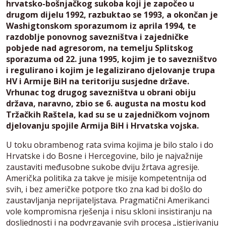
hrvatsko-bošnjačkog sukoba koji je započeo u
drugom dijelu 1992, razbuktao se 1993, a okončan je
Washigtonskom sporazumom iz aprila 1994, te
razdoblje ponovnog savezništva i zajedničke
pobjede nad agresorom, na temelju Splitskog
sporazuma od 22. juna 1995, kojim je to savezništvo
i regulirano i kojim je legalizirano djelovanje trupa
HV i Armije BiH na teritoriju susjedne države.
Vrhunac tog drugog savezništva u obrani obiju
država, naravno, zbio se 6. augusta na mostu kod
Tržačkih Raštela, kad su se u zajedničkom vojnom
djelovanju spojile Armija BiH i Hrvatska vojska.
U toku obrambenog rata svima kojima je bilo stalo i do
Hrvatske i do Bosne i Hercegovine, bilo je najvažnije
zaustaviti međusobne sukobe dviju žrtava agresije.
Američka politika za takve je misije kompetentnija od
svih, i bez američke potpore tko zna kad bi došlo do
zaustavljanja neprijateljstava. Pragmatični Amerikanci
vole kompromisna rješenja i nisu skloni insistiranju na
dosljednosti i na podvrgavanje svih procesa „istjerivanju