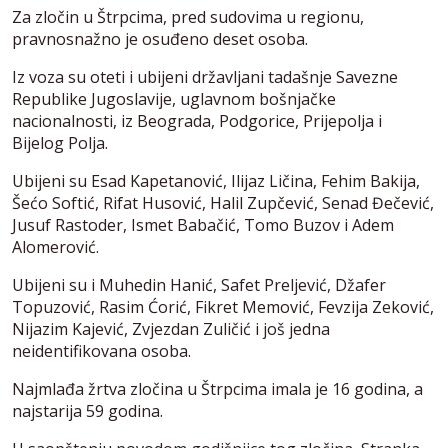
Za zločin u Štrpcima, pred sudovima u regionu,
pravnosnažno je osuđeno deset osoba.
Iz voza su oteti i ubijeni državljani tadašnje Savezne
Republike Jugoslavije, uglavnom bošnjačke
nacionalnosti, iz Beograda, Podgorice, Prijepolja i
Bijelog Polja.
Ubijeni su Esad Kapetanović, Ilijaz Ličina, Fehim Bakija,
Šećo Softić, Rifat Husović, Halil Zupčević, Senad Đečević,
Jusuf Rastoder, Ismet Babačić, Tomo Buzov i Adem
Alomerović.
Ubijeni su i Muhedin Hanić, Safet Preljević, Džafer
Topuzović, Rasim Ćorić, Fikret Memović, Fevzija Zeković,
Nijazim Kajević, Zvjezdan Zuličić i još jedna
neidentifikovana osoba.
Najmlađa žrtva zločina u Štrpcima imala je 16 godina, a
najstarija 59 godina.