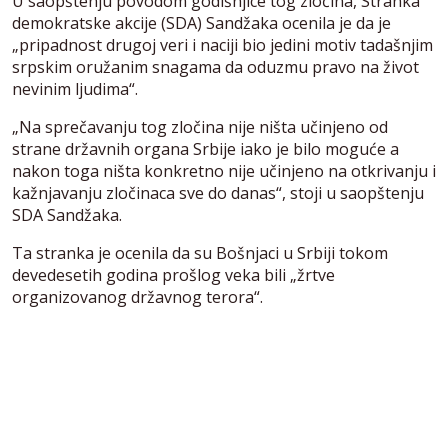
U saopštenju povodom godišnjice tog zločina, Stranka
demokratske akcije (SDA) Sandžaka ocenila je da je
„pripadnost drugoj veri i naciji bio jedini motiv tadašnjim
srpskim oružanim snagama da oduzmu pravo na život
nevinim ljudima“.
„Na sprečavanju tog zločina nije ništa učinjeno od
strane državnih organa Srbije iako je bilo moguće a
nakon toga ništa konkretno nije učinjeno na otkrivanju i
kažnjavanju zločinaca sve do danas“, stoji u saopštenju
SDA Sandžaka.
Ta stranka je ocenila da su Bošnjaci u Srbiji tokom
devedesetih godina prošlog veka bili „žrtve
organizovanog državnog terora“.