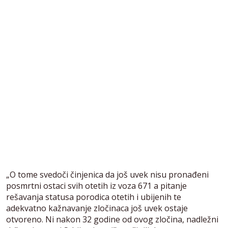
„O tome svedoči činjenica da još uvek nisu pronađeni
posmrtni ostaci svih otetih iz voza 671 a pitanje
rešavanja statusa porodica otetih i ubijenih te
adekvatno kažnavanje zločinaca još uvek ostaje
otvoreno. Ni nakon 32 godine od ovog zločina, nadležni