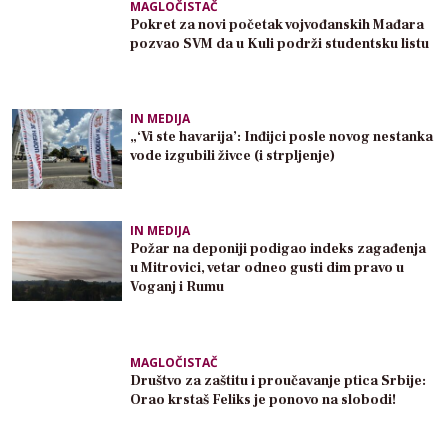
MAGLOČISTAČ
Pokret za novi početak vojvođanskih Mađara
pozvao SVM da u Kuli podrži studentsku listu
IN MEDIJA
„‘Vi ste havarija’: Inđijci posle novog nestanka
vode izgubili živce (i strpljenje)
IN MEDIJA
Požar na deponiji podigao indeks zagađenja
u Mitrovici, vetar odneo gusti dim pravo u
Voganj i Rumu
MAGLOČISTAČ
Društvo za zaštitu i proučavanje ptica Srbije:
Orao krstaš Feliks je ponovo na slobodi!