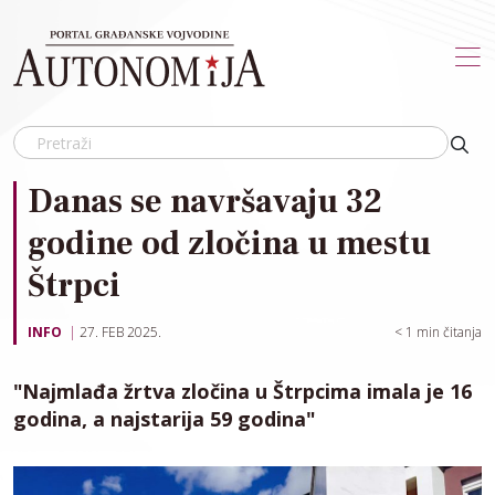
Skip to main content
Danas se navršavaju 32
godine od zločina u mestu
Štrpci
INFO
27. FEB 2025.
< 1
min čitanja
"Najmlađa žrtva zločina u Štrpcima imala je 16
godina, a najstarija 59 godina"