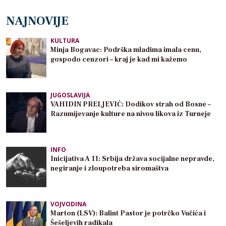
NAJNOVIJE
KULTURA
Minja Bogavac: Podrška mladima imala cenu,
gospodo cenzori – kraj je kad mi kažemo
JUGOSLAVIJA
VAHIDIN PRELJEVIĆ: Dodikov strah od Bosne –
Razumijevanje kulture na nivou likova iz Turneje
INFO
Inicijativa A 11: Srbija država socijalne nepravde,
negiranje i zloupotreba siromaštva
VOJVODINA
Marton (LSV): Balint Pastor je potrčko Vučića i
Šešeljevih radikala