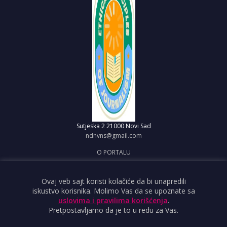
Sutjeska 2
21000 Novi Sad
ndnvns@gmail.com
O PORTALU
IMPRESUM
OBJAVI VEST
Ovaj veb sajt koristi kolačiće da bi unapredili
iskustvo korisnika. Molimo Vas da se upoznate sa
USLOVI KORIŠĆENJA
uslovima i pravilima korišćenja
.
Pretpostavljamo da je to u redu za Vas.