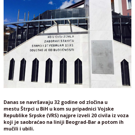
Danas se navršavaju 32 godine od zločina u
mestu Štrpci u BiH u kom su pripadnici Vojske
Republike Srpske (VRS) najpre izveli 20 civila iz voza
koji je saobraćao na liniji Beograd-Bar a potom ih
mučili i ubili.