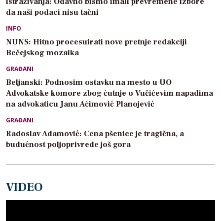
istraživanja: Odavno bismo imali prevremene izbore
da naši podaci nisu tačni
INFO
NUNS: Hitno procesuirati nove pretnje redakciji
Bečejskog mozaika
GRAĐANI
Beljanski: Podnosim ostavku na mesto u UO
Advokatske komore zbog ćutnje o Vučićevim napadima
na advokaticu Janu Aćimović Planojević
GRAĐANI
Radoslav Adamović: Cena pšenice je tragična, a
budućnost poljoprivrede još gora
VIDEO