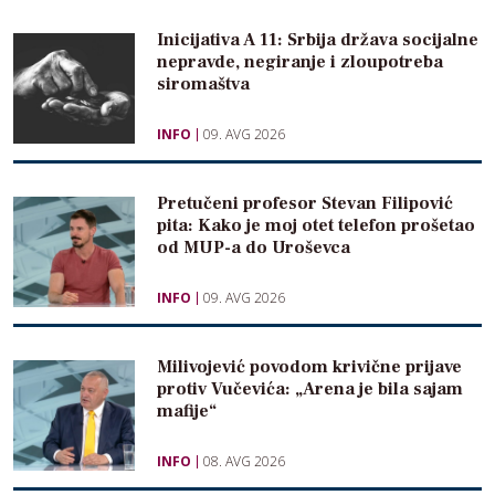
Inicijativa A 11: Srbija država socijalne
nepravde, negiranje i zloupotreba
siromaštva
INFO
09. AVG 2026
Pretučeni profesor Stevan Filipović
pita: Kako je moj otet telefon prošetao
od MUP-a do Uroševca
INFO
09. AVG 2026
Milivojević povodom krivične prijave
protiv Vučevića: „Arena je bila sajam
mafije“
INFO
08. AVG 2026