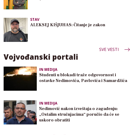
STAV
ALEKSEJ KIŠJUHAS: Čitanje je zakon
SVE VESTI
Vojvođanski portali
IN MEDIJA
Studenti u blokadi traže odgovornost i
ostavke Nedimovića, Pavlovića i Samardžića
IN MEDIJA
Nedimović nakon izveštaja o zagađenju:
„Ostalim stručnjacima“ poručio da će se
uskoro obratiti