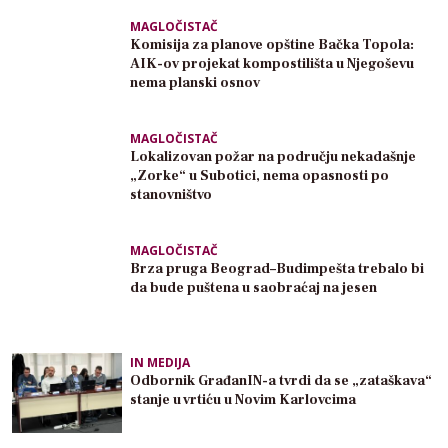
MAGLOČISTAČ
Komisija za planove opštine Bačka Topola:
AIK-ov projekat kompostilišta u Njegoševu
nema planski osnov
MAGLOČISTAČ
Lokalizovan požar na području nekadašnje
„Zorke“ u Subotici, nema opasnosti po
stanovništvo
MAGLOČISTAČ
Brza pruga Beograd–Budimpešta trebalo bi
da bude puštena u saobraćaj na jesen
IN MEDIJA
Odbornik GrađanIN-a tvrdi da se „zataškava“
stanje u vrtiću u Novim Karlovcima