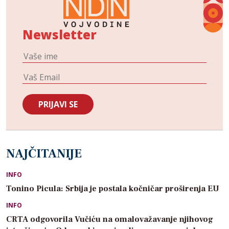
Newsletter
NAJČITANIJE
INFO
Tonino Picula: Srbija je postala kočničar proširenja EU
INFO
CRTA odgovorila Vučiću na omalovažavanje njihovog