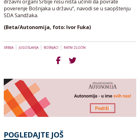
državni organi Srbije nisu ništa učinili da povrate
poverenje Bošnjaka u državu“, navodi se u saopštenju
SDA Sandžaka.
(Beta/Autonomija, foto: Ivor Fuka)
|
|
|
SRBIJA
JUGOSLAVIJA
BOŠNJACI
RATNI ZLOČIN
POGLEDAJTE JOŠ