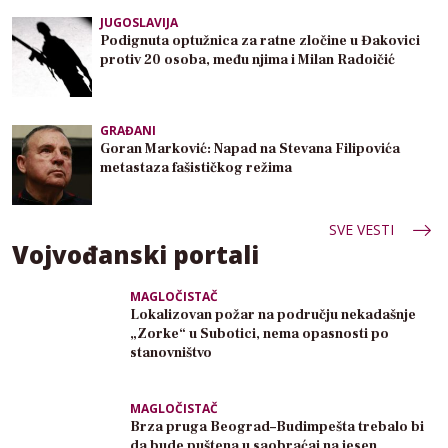
JUGOSLAVIJA
Podignuta optužnica za ratne zločine u Đakovici
protiv 20 osoba, među njima i Milan Radoičić
GRAĐANI
Goran Marković: Napad na Stevana Filipovića
metastaza fašističkog režima
SVE VESTI
Vojvođanski portali
MAGLOČISTAČ
Lokalizovan požar na području nekadašnje
„Zorke“ u Subotici, nema opasnosti po
stanovništvo
MAGLOČISTAČ
Brza pruga Beograd–Budimpešta trebalo bi
da bude puštena u saobraćaj na jesen