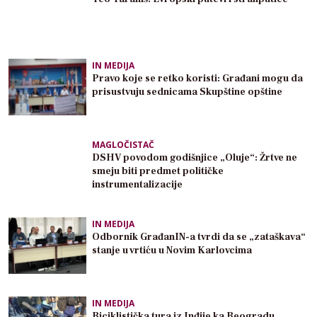
IN MEDIJA
Pravo koje se retko koristi: Građani mogu da
prisustvuju sednicama Skupštine opštine
MAGLOČISTAČ
DSHV povodom godišnjice „Oluje“: Žrtve ne
smeju biti predmet političke
instrumentalizacije
IN MEDIJA
Odbornik GrađanIN-a tvrdi da se „zataškava“
stanje u vrtiću u Novim Karlovcima
IN MEDIJA
Biciklistička tura iz Inđije ka Beogradu