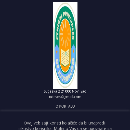
Sutjeska 2
21000 Novi Sad
ndnvns@gmail.com
O PORTALU
IMPRESUM
OBJAVI VEST
Ovaj veb sajt koristi kolačiće da bi unapredili
iskustvo korisnika. Molimo Vas da se upoznate sa
USLOVI KORIŠĆENJA