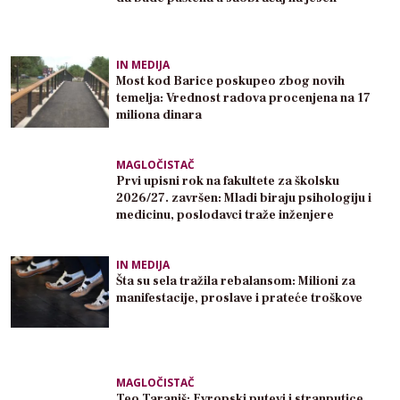
IN MEDIJA
Most kod Barice poskupeo zbog novih
temelja: Vrednost radova procenjena na 17
miliona dinara
MAGLOČISTAČ
Prvi upisni rok na fakultete za školsku
2026/27. završen: Mladi biraju psihologiju i
medicinu, poslodavci traže inženjere
IN MEDIJA
Šta su sela tražila rebalansom: Milioni za
manifestacije, proslave i prateće troškove
MAGLOČISTAČ
Teo Taraniš: Evropski putevi i stranputice