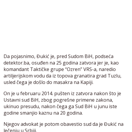
Da pojasnimo, Đukić je, pred Sudom BiH, podseća
detektor.ba, osuđen na 25 godina zatvora jer je, kao
komandant Taktičke grupe “Ozren” VRS-a, naredio
artiljerijskom vodu da iz topova granatira grad Tuzlu,
usled čega je došlo do masakra na Kapiji.
On je u februaru 2014. pušten iz zatvora nakon što je
Ustavni sud BiH, zbog pogrešne primene zakona,
ukinuo presudu, nakon čega ga Sud BiH u junu iste
godine smanjio kaznu na 20 godina.
Njegov advokat je potom obavestio sud da je Đukić na
lečenju u Srbiji.