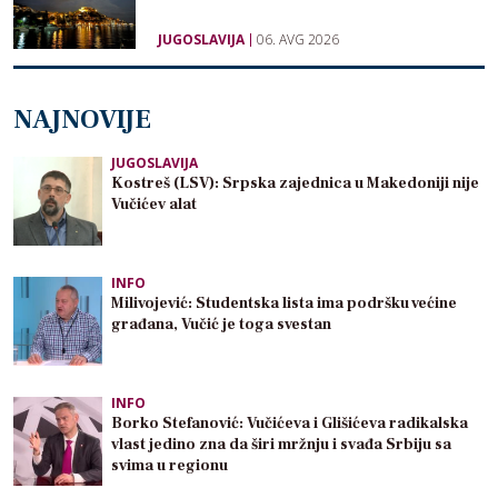
JUGOSLAVIJA
06. AVG 2026
NAJNOVIJE
JUGOSLAVIJA
Kostreš (LSV): Srpska zajednica u Makedoniji nije
Vučićev alat
INFO
Milivojević: Studentska lista ima podršku većine
građana, Vučić je toga svestan
INFO
Borko Stefanović: Vučićeva i Glišićeva radikalska
vlast jedino zna da širi mržnju i svađa Srbiju sa
svima u regionu