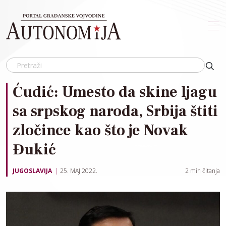
Skip to main content
Ćudić: Umesto da skine ljagu
sa srpskog naroda, Srbija štiti
zločince kao što je Novak
Đukić
JUGOSLAVIJA
25. MAJ 2022.
2
min čitanja