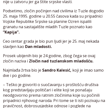
nije u zatvoru jer ga štite srpske vlasti.
Podsetimo, zločin počinjen nad civilima iz Tuzle dogodio
25. maja 1995. godine u 20.55 časova kada su pripadnici
Vojske Republike Srpske sa planine Ozren ispalili
granatu na sastajalište mladih Tuzle poznato kao
“Kapija”.
Ceo centar grada je bio pun ljudi jer je 25. maj nekada
slavljen kao
Dan mladosti.
Prosek ubijenih bio je 24 godine, zbog čega se ovaj
zločin naziva i
Zločin nad tuzlanskom mladošću.
Najmlađa žrtva bio je
Sandro Kalesić,
koji je imao samo
dve i po godine.
– Teško je govoriti o suočavanju s prošlošću društva
kog predstavljaju političari i elite koji se ponašaju
neodgovorno prema ratnim zločinima koje su počinili
pripadnici njihovog naroda. Pri tome se ti isti pozivaju na
pravičnost, dobrosusjedske odnose i poglede na