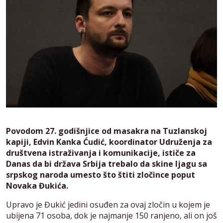
Povodom 27. godišnjice od masakra na Tuzlanskoj
kapiji, Edvin Kanka Ćudić, koordinator Udruženja za
društvena istraživanja i komunikacije, ističe za
Danas da bi država Srbija trebalo da skine ljagu sa
srpskog naroda umesto što štiti zločince poput
Novaka Đukića.
Upravo je Đukić jedini osuđen za ovaj zločin u kojem je
ubijena 71 osoba, dok je najmanje 150 ranjeno, ali on još