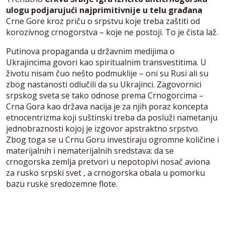
ulogu podjarujući najprimitivnije u telu građana
Crne Gore kroz priču o srpstvu koje treba zaštiti od
korozivnog crnogorstva – koje ne postoji. To je čista laž.
Putinova propaganda u državnim medijima o
Ukrajincima govori kao spiritualnim transvestitima. U
životu nisam čuo nešto podmuklije – oni su Rusi ali su
zbog nastanosti odlučili da su Ukrajinci. Zagovornici
srpskog sveta se tako odnose prema Crnogorcima –
Crna Gora kao država nacija je za njih poraz koncepta
etnocentrizma koji suštinski treba da posluži nametanju
jednobraznosti kojoj je izgovor apstraktno srpstvo.
Zbog toga se u Crnu Goru investiraju ogromne količine i
materijalnih i nematerijalnih sredstava: da se
crnogorska zemlja pretvori u nepotopivi nosač aviona
za rusko srpski svet , a crnogorska obala u pomorku
bazu ruske sredozemne flote.