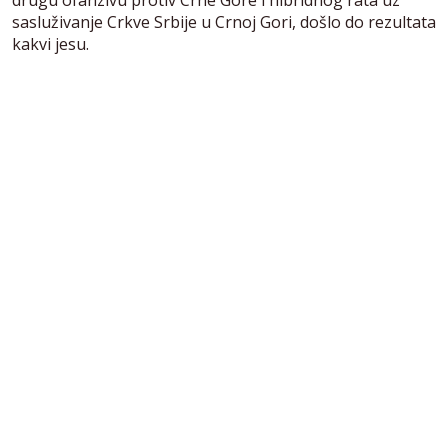
sasluživanje Crkve Srbije u Crnoj Gori, došlo do rezultata
kakvi jesu.