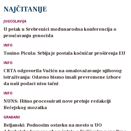
NAJČITANIJE
JUGOSLAVIJA
U petak u Srebrenici međunarodna konferencija o
proučavanju genocida
INFO
Tonino Picula: Srbija je postala kočničar proširenja EU
INFO
CRTA odgovorila Vučiću na omalovažavanje njihovog
istraživanja: Odavno bismo imali prevremene izbore
da naši podaci nisu tačni
INFO
NUNS: Hitno procesuirati nove pretnje redakciji
Bečejskog mozaika
GRAĐANI
Beljanski: Podnosim ostavku na mesto u UO