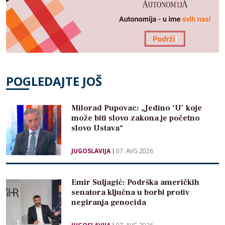
POGLEDAJTE JOŠ
Milorad Pupovac: „Jedino ‘U’ koje
može biti slovo zakona je početno
slovo Ustava“
JUGOSLAVIJA
07. AVG 2026
Emir Suljagić: Podrška američkih
senatora ključna u borbi protiv
negiranja genocida