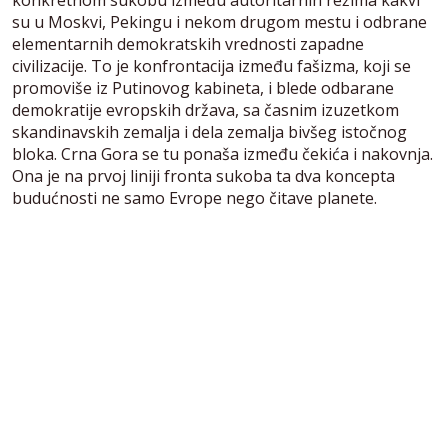
su u Moskvi, Pekingu i nekom drugom mestu i odbrane
elementarnih demokratskih vrednosti zapadne
civilizacije. To je konfrontacija između fašizma, koji se
promoviše iz Putinovog kabineta, i blede odbarane
demokratije evropskih država, sa časnim izuzetkom
skandinavskih zemalja i dela zemalja bivšeg istočnog
bloka. Crna Gora se tu ponaša između čekića i nakovnja.
Ona je na prvoj liniji fronta sukoba ta dva koncepta
budućnosti ne samo Evrope nego čitave planete.