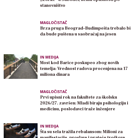
stanovništvo
MAGLOČISTAČ
Brza pruga Beograd–Budimpešta trebalo bi
da bude puštena u saobraćaj na jesen
IN MEDIJA
Most kod Barice poskupeo zbog novih
temelja: Vrednost radova procenjena na 17
miliona dinara
MAGLOČISTAČ
Prvi upisni rok na fakultete za školsku
2026/27. završen: Mladi biraju psihologiju i
medicinu, poslodavci traže inženjere
IN MEDIJA
Šta su sela tražila rebalansom: Milioni za
manifestacije, proslave i prateće troškove