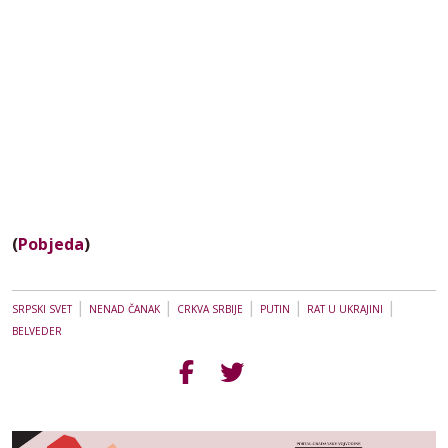
(
Pobjeda
)
|
|
|
|
|
SRPSKI SVET
NENAD ČANAK
CRKVA SRBIJE
PUTIN
RAT U UKRAJINI
BELVEDER