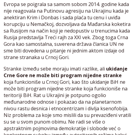
Evropa se poigrala sa samom sobom 2014. godine kada
nije reagovala na Putinovu agresiju na Ukrajinu kada je
anektiran Krim i Donbas i sada plaća tu cenu i uviđa
korupciju u Nemačkoj, dozvoljava da Mađarska koketira
sa Rusijom na način koji je nedopustiv u trenucima kada
Rusija predstavlja Treći rajh za XXI vek. Zbog toga Crna
Gora kao samostalna, suverena država članica UN ne
sme biti dovedena u pitanje ni jednim aktom izdaje od
strane stranaka u Crnoj Gori.
Stranke između sebe moraju imati razlike, ali
ukidanje
Crne Gore ne može biti program nijedne stranke
koja funkcioniše u Crnoj Gori, kao što ukidanje BiH ne
može biti program nijedne stranke koja funkcioniše na
teritoriji BiH. Rat u Ukrajini je potpuno ogolio
međunarodne odnose i pokazao da na planetarnom
nivou rastu desnica i etnocentrizam i divlja ksenofobija.
Niz problema za koje smo mislili da su prevaziđeni vratili
su se u svom punom obimu. Ne radi se više o
apstraktnim pojmovima demokratije i slobode već o
konkretnom sukobu između autoritarnih režima kakvi