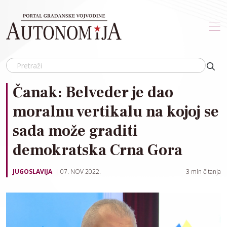
Skip to main content
Čanak: Belveder je dao
moralnu vertikalu na kojoj se
sada može graditi
demokratska Crna Gora
JUGOSLAVIJA
07. NOV 2022.
3
min čitanja