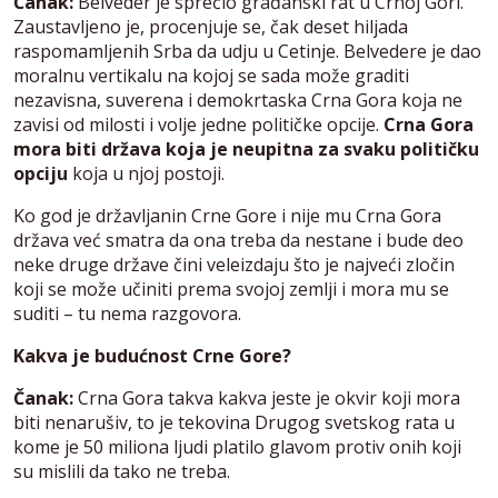
Čanak:
Belveder je sprečio građanski rat u Crnoj Gori.
Zaustavljeno je, procenjuje se, čak deset hiljada
raspomamljenih Srba da udju u Cetinje. Belvedere je dao
moralnu vertikalu na kojoj se sada može graditi
nezavisna, suverena i demokrtaska Crna Gora koja ne
zavisi od milosti i volje jedne političke opcije.
Crna Gora
mora biti država koja je neupitna za svaku političku
opciju
koja u njoj postoji.
Ko god je državljanin Crne Gore i nije mu Crna Gora
država već smatra da ona treba da nestane i bude deo
neke druge države čini veleizdaju što je najveći zločin
koji se može učiniti prema svojoj zemlji i mora mu se
suditi – tu nema razgovora.
Kakva je budućnost Crne Gore?
Čanak:
Crna Gora takva kakva jeste je okvir koji mora
biti nenarušiv, to je tekovina Drugog svetskog rata u
kome je 50 miliona ljudi platilo glavom protiv onih koji
su mislili da tako ne treba.