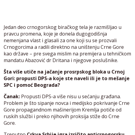
Jedan deo crnogorskog biračkog tela je razmišljao u
pravcu promena, koje je donela dugogodišnja
nemenjana vlast i glasali za one koji su se prozvali
Crnogorcima a radili direktno na uništenju Crne Gore
kao države – pre svega mislim na premijera u tehničkom
mandatu Abazović dr Dritana i njegove poslušnike.
Šta više utiče na jačanje prosrpskog bloka u Crnoj
Gori: propusti DPS-a koje ste naveli ili je to mešanje
SPC i pomoć Beograda?
Čanak:
Propusti DPS-a više nisu u sećanju građana.
Problem je što sipanje novca i medijsko pokrivanje Crne
Gore propagandnom mašinerijom Kremlja potiče od
ruskih službi i preko njihovih proksija stiže do Crne
Gore.
Trenutno
Crkva Srbije igra izričito anticrnogorsku