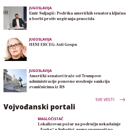
JUGOSLAVIJA
Emir Suljagić: Podrška američkih senatora ključna
u borbi protiv negiranja genocida
JUGOSLAVIJA
HENI ERCEG: Asti Gospu
JUGOSLAVIJA
Američki senatori traže od Trumpove
administracije ponovno uvođenje sankcija
zvaničnicima iz RS
SVE VESTI
Vojvođanski portali
MAGLOČISTAČ
Lokalizovan požar na području nekadašnje
„Zorke“ u Subotici, nema opasnosti po