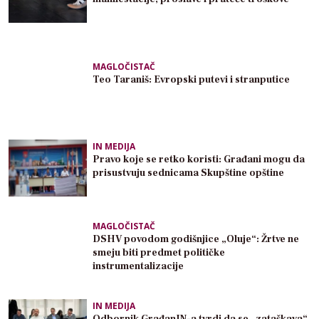
MAGLOČISTAČ
Teo Taraniš: Evropski putevi i stranputice
IN MEDIJA
Pravo koje se retko koristi: Građani mogu da
prisustvuju sednicama Skupštine opštine
MAGLOČISTAČ
DSHV povodom godišnjice „Oluje“: Žrtve ne
smeju biti predmet političke
instrumentalizacije
IN MEDIJA