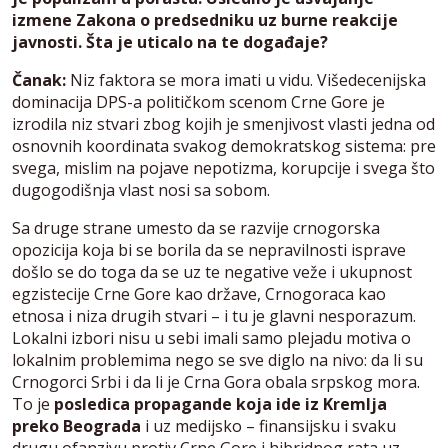
izmene Zakona o predsedniku uz burne reakcije
javnosti. Šta je uticalo na te događaje?
Čanak:
Niz faktora se mora imati u vidu. Višedecenijska
dominacija DPS-a političkom scenom Crne Gore je
izrodila niz stvari zbog kojih je smenjivost vlasti jedna od
osnovnih koordinata svakog demokratskog sistema: pre
svega, mislim na pojave nepotizma, korupcije i svega što
dugogodišnja vlast nosi sa sobom.
Sa druge strane umesto da se razvije crnogorska
opozicija koja bi se borila da se nepravilnosti isprave
došlo se do toga da se uz te negative veže i ukupnost
egzistecije Crne Gore kao države, Crnogoraca kao
etnosa i niza drugih stvari – i tu je glavni nesporazum.
Lokalni izbori nisu u sebi imali samo plejadu motiva o
lokalnim problemima nego se sve diglo na nivo: da li su
Crnogorci Srbi i da li je Crna Gora obala srpskog mora.
To je
posledica propagande koja ide iz Kremlja
preko Beograda
i uz medijsko – finansijsku i svaku
drugu ofanzivu protiv Crne Gore i hibridnog rata uz