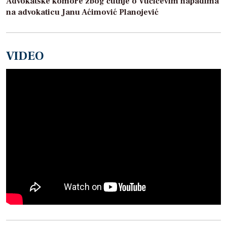
Advokatske komore zbog ćutnje o Vučićevim napadima
na advokaticu Janu Aćimović Planojević
VIDEO