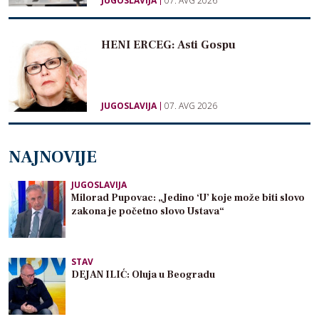
JUGOSLAVIJA
07. AVG 2026
HENI ERCEG: Asti Gospu
JUGOSLAVIJA
07. AVG 2026
NAJNOVIJE
JUGOSLAVIJA
Milorad Pupovac: „Jedino ‘U’ koje može biti slovo
zakona je početno slovo Ustava“
STAV
DEJAN ILIĆ: Oluja u Beogradu