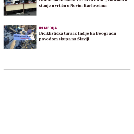
Odbornik GrađanIN-a tvrdi da se „zataškava“
stanje u vrtiću u Novim Karlovcima
IN MEDIJA
Biciklistička tura iz Inđije ka Beogradu
povodom skupa na Slaviji