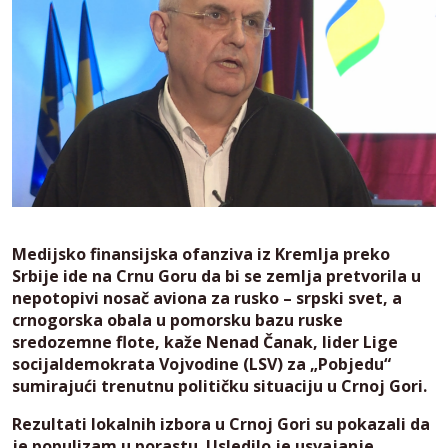
Medijsko finansijska ofanziva iz Kremlja preko
Srbije ide na Crnu Goru da bi se zemlja pretvorila u
nepotopivi nosač aviona za rusko – srpski svet, a
crnogorska obala u pomorsku bazu ruske
sredozemne flote, kaže Nenad Čanak, lider Lige
socijaldemokrata Vojvodine (LSV) za „Pobjedu“
sumirajući trenutnu političku situaciju u Crnoj Gori.
Rezultati lokalnih izbora u Crnoj Gori su pokazali da
je populizam u porastu. Usledilo je usvajanje