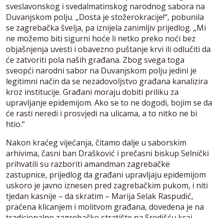
sveslavonskog i svedalmatinskog narodnog sabora na
Duvanjskom polju. „Dosta je stožerokracije!“, pobunila
se zagrebačka švelja, pa iznijela zanimljiv prijedlog. „Mi
ne možemo biti sigurni hoće li netko preko noći bez
objašnjenja uvesti i obavezno puštanje krvi ili odlučiti da
će zatvoriti pola naših građana. Zbog svega toga
sveopći narodni sabor na Duvanjskom polju jedini je
legitimni način da se nezadovoljstvo građana kanalizira
kroz institucije. Građani moraju dobiti priliku za
upravljanje epidemijom. Ako se to ne dogodi, bojim se da
će rasti neredi i prosvjedi na ulicama, a to nitko ne bi
htio.“
Nakon kraćeg vijećanja, čitamo dalje u saborskim
arhivima, časni ban Drašković i prečasni biskup Selnički
prihvatili su razboriti amandman zagrebačke
zastupnice, prijedlog da građani upravljaju epidemijom
uskoro je javno iznesen pred zagrebačkim pukom, i niti
tjedan kasnije – da skratim – Marija Selak Raspudić,
praćena klicanjem i molitvom građana, dovedena je na
tradicionalno zagrebačko stratište na Središću kraj