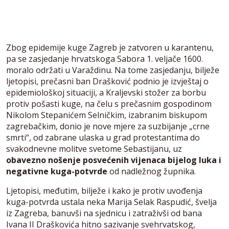
Zbog epidemije kuge Zagreb je zatvoren u karantenu,
pa se zasjedanje hrvatskoga Sabora 1. veljače 1600.
moralo održati u Varaždinu. Na tome zasjedanju, bilježe
ljetopisi, prečasni ban Drašković podnio je izvještaj o
epidemiološkoj situaciji, a Kraljevski stožer za borbu
protiv pošasti kuge, na čelu s prečasnim gospodinom
Nikolom Stepanićem Selničkim, izabranim biskupom
zagrebačkim, donio je nove mjere za suzbijanje „crne
smrti“, od zabrane ulaska u grad protestantima do
svakodnevne molitve svetome Sebastijanu, uz
obavezno nošenje posvećenih vijenaca bijelog luka i
negativne kuga-potvrde
od nadležnog župnika.
Ljetopisi, međutim, bilježe i kako je protiv uvođenja
kuga-potvrda ustala neka Marija Selak Raspudić, švelja
iz Zagreba, banuvši na sjednicu i zatraživši od bana
Ivana II Draškovića hitno sazivanje svehrvatskog,