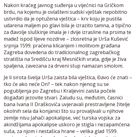
Nakon kraćeg javnog suđenja u vijećnici na Gričkom
brdu, na kojemu je ovlašteni sudski vještak nepobitno
ustvrdio da je optužena vještica – krv koju je pustila
udarena maljem po glavi bila je izrazito tamna, a tipično
za đavolje sluškinje imala je i dvije izrasline na prsima te
madež ispod lijeve nozdrve – zlosretna je Urša Kušević
srpnja 1599. praćena klicanjem i molitvom građana
Zagreba dovedena do tradicionalnog zagrebačkog
stratišta na Središću kraj Mesničkih vrata, gdje je živa
spaljena, zavezana za drveni stup namazan smolom.
Je li sirota švelja Urša zaista bila vještica, Đavo će znati –
tko će ako neće On? – tek nakon njenog su se
pogubljenja po Zagrebu i Kraljevini zaista počele
događati jezovite stvari. Zaludu su, međutim, časnici
bana Ivana II Draškovića uvjeravali prestravljene žitelje
okolnih sela da konjanici što su provaljivali u njihove
zemlje nisu Jahači apokalipse, već turska vojska: za
akindžijama apokalipse uskoro je stigla i nezapamćena
suša, za njom i nestašica hrane – velika glad 1599.