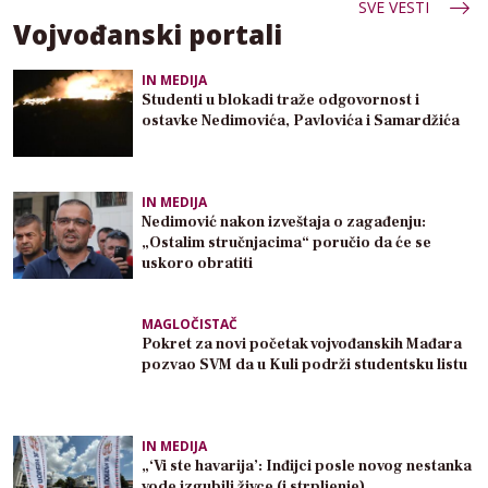
SVE VESTI
Vojvođanski portali
IN MEDIJA
Studenti u blokadi traže odgovornost i
ostavke Nedimovića, Pavlovića i Samardžića
IN MEDIJA
Nedimović nakon izveštaja o zagađenju:
„Ostalim stručnjacima“ poručio da će se
uskoro obratiti
MAGLOČISTAČ
Pokret za novi početak vojvođanskih Mađara
pozvao SVM da u Kuli podrži studentsku listu
IN MEDIJA
„‘Vi ste havarija’: Inđijci posle novog nestanka
vode izgubili živce (i strpljenje)