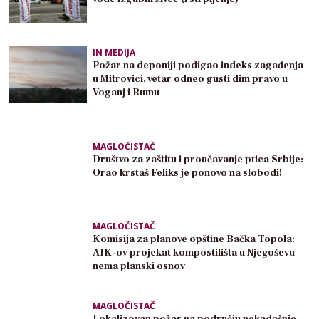
IN MEDIJA
Požar na deponiji podigao indeks zagađenja
u Mitrovici, vetar odneo gusti dim pravo u
Voganj i Rumu
MAGLOČISTAČ
Društvo za zaštitu i proučavanje ptica Srbije:
Orao krstaš Feliks je ponovo na slobodi!
MAGLOČISTAČ
Komisija za planove opštine Bačka Topola:
AIK-ov projekat kompostilišta u Njegoševu
nema planski osnov
MAGLOČISTAČ
Lokalizovan požar na području nekadašnje