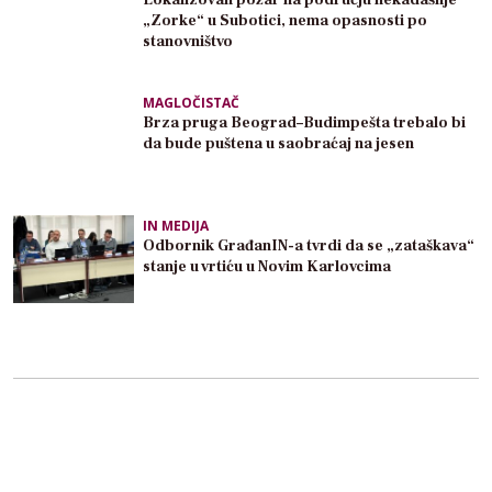
„Zorke“ u Subotici, nema opasnosti po
stanovništvo
MAGLOČISTAČ
Brza pruga Beograd–Budimpešta trebalo bi
da bude puštena u saobraćaj na jesen
IN MEDIJA
Odbornik GrađanIN-a tvrdi da se „zataškava“
stanje u vrtiću u Novim Karlovcima