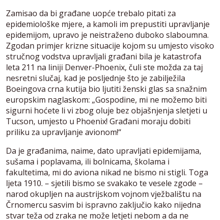
Zamisao da bi građane uopće trebalo pitati za
epidemiološke mjere, a kamoli im prepustiti upravljanje
epidemijom, upravo je neistraženo duboko slaboumna.
Zgodan primjer krizne situacije kojom su umjesto visoko
stručnog vodstva upravljali građani bila je katastrofa
leta 211 na liniji Denver-Phoenix, čuli ste možda za taj
nesretni slučaj, kad je posljednje što je zabilježila
Boeingova crna kutija bio ljutiti ženski glas sa snažnim
europskim naglaskom: „Gospodine, mi ne možemo biti
sigurni hoćete li vi zbog oluje bez objašnjenja sletjeti u
Tucson, umjesto u Phoenix! Građani moraju dobiti
priliku za upravljanje avionom!“
Da je građanima, naime, dato upravljati epidemijama,
sušama i poplavama, ili bolnicama, školama i
fakultetima, mi do aviona nikad ne bismo ni stigli. Toga
ljeta 1910. – sjetili bismo se svakako te vesele zgode –
narod okupljen na austrijskom vojnom vježbalištu na
Črnomercu sasvim bi ispravno zaključio kako nijedna
stvar teža od zraka ne može letjeti nebom a da ne