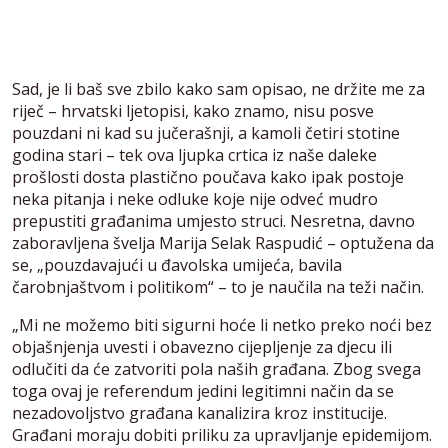
Sad, je li baš sve zbilo kako sam opisao, ne držite me za
riječ – hrvatski ljetopisi, kako znamo, nisu posve
pouzdani ni kad su jučerašnji, a kamoli četiri stotine
godina stari – tek ova ljupka crtica iz naše daleke
prošlosti dosta plastično poučava kako ipak postoje
neka pitanja i neke odluke koje nije odveć mudro
prepustiti građanima umjesto struci. Nesretna, davno
zaboravljena švelja Marija Selak Raspudić – optužena da
se, „pouzdavajući u đavolska umijeća, bavila
čarobnjaštvom i politikom“ – to je naučila na teži način.
„Mi ne možemo biti sigurni hoće li netko preko noći bez
objašnjenja uvesti i obavezno cijepljenje za djecu ili
odlučiti da će zatvoriti pola naših građana. Zbog svega
toga ovaj je referendum jedini legitimni način da se
nezadovoljstvo građana kanalizira kroz institucije.
Građani moraju dobiti priliku za upravljanje epidemijom.