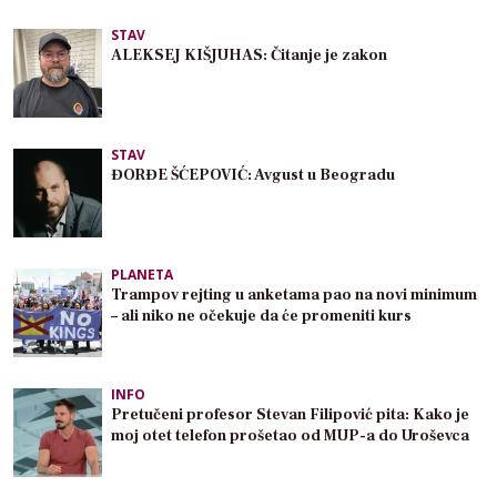
STAV
ALEKSEJ KIŠJUHAS: Čitanje je zakon
STAV
ĐORĐE ŠĆEPOVIĆ: Avgust u Beogradu
PLANETA
Trampov rejting u anketama pao na novi minimum
– ali niko ne očekuje da će promeniti kurs
INFO
Pretučeni profesor Stevan Filipović pita: Kako je
moj otet telefon prošetao od MUP-a do Uroševca