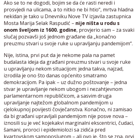
Ako se to ne dogodi, bojim se da će rasti neredi i
prosvjedi na ulicama, a to nitko ne bi htio“, mrtva hladna
nekidan je tako u Dnevniku Nove TV izjavila zastupnica
Mosta Marija Selak Raspudić –
nije ništa u rodu s
onom šveljom iz 1600. godine
, provjerio sam – za svaki
slučaj pozvavši još jednom građane da „konačno
preuzmu stvari u svoje ruke u upravljanju pandemijom“.
Nije, istina, prvi put da je nekome pala na pamet
budalasta ideja da građani preuzmu stvari u svoje ruke
u upravljanju nekom situacijom: jedna takva, najzad,
izrodila je ono što danas općenito smatramo
demokracijom. Pa ipak – uz dužno poštovanje – jedna
stvar je upravljanje nekom ubogom i nezahtjevnom
parlamentarnom republičicom, a sasvim druga
upravljanje najtežom globalnom pandemijom u
cjelokupnoj povijesti čovječanstva. Konačno, ni zamisao
da bi građani upravljali pandemijom nije posve nova –
iznosili su je već kojekakvi marginalni ekscentrici, čudaci,
šamani, proroci i epidemiolozi sa zidića pred
kvartovskom samoposlugom – ali ovo je, što se zna, prvi