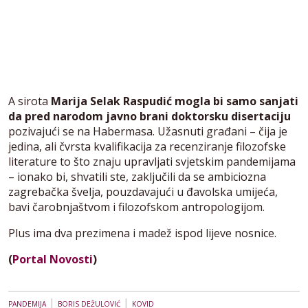
A sirota
Marija Selak Raspudić mogla bi samo sanjati
da pred narodom javno brani doktorsku disertaciju
pozivajući se na Habermasa. Užasnuti građani – čija je
jedina, ali čvrsta kvalifikacija za recenziranje filozofske
literature to što znaju upravljati svjetskim pandemijama
– ionako bi, shvatili ste, zaključili da se ambiciozna
zagrebačka švelja, pouzdavajući u đavolska umijeća,
bavi čarobnjaštvom i filozofskom antropologijom.
Plus ima dva prezimena i madež ispod lijeve nosnice.
(
Portal Novosti
)
|
|
PANDEMIJA
BORIS DEŽULOVIĆ
KOVID