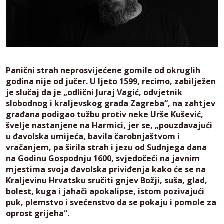
Panični strah neprosvijećene gomile od okruglih
godina nije od jučer. U ljeto 1599, recimo, zabilježen
je slučaj da je „odlični Juraj Vagić, odvjetnik
slobodnog i kraljevskog grada Zagreba“, na zahtjev
građana podigao tužbu protiv neke Urše Kušević,
švelje nastanjene na Harmici, jer se, „pouzdavajući
u đavolska umijeća, bavila čarobnjaštvom i
vračanjem, pa širila strah i jezu od Sudnjega dana
na Godinu Gospodnju 1600, svjedočeći na javnim
mjestima svoja đavolska priviđenja kako će se na
Kraljevinu Hrvatsku sručiti gnjev Božji, suša, glad,
bolest, kuga i jahači apokalipse, istom pozivajući
puk, plemstvo i svećenstvo da se pokaju i pomole za
oprost grijeha“.