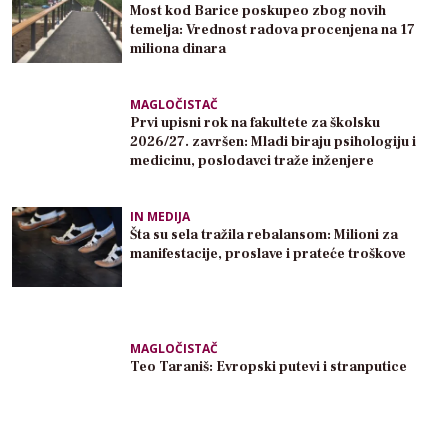
Most kod Barice poskupeo zbog novih
temelja: Vrednost radova procenjena na 17
miliona dinara
MAGLOČISTAČ
Prvi upisni rok na fakultete za školsku
2026/27. završen: Mladi biraju psihologiju i
medicinu, poslodavci traže inženjere
IN MEDIJA
Šta su sela tražila rebalansom: Milioni za
manifestacije, proslave i prateće troškove
MAGLOČISTAČ
Teo Taraniš: Evropski putevi i stranputice