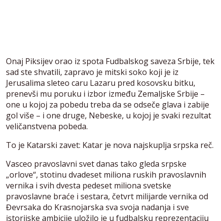
Onaj Piksijev orao iz spota Fudbalskog saveza Srbije, tek
sad ste shvatili, zapravo je mitski soko koji je iz
Jerusalima sleteo caru Lazaru pred kosovsku bitku,
prenevši mu poruku i izbor između Zemaljske Srbije –
one u kojoj za pobedu treba da se odseče glava i zabije
gol više – i one druge, Nebeske, u kojoj je svaki rezultat
veličanstvena pobeda.
To je Katarski zavet: Katar je nova najskuplja srpska reč.
Vasceo pravoslavni svet danas tako gleda srpske
„orlove“, stotinu dvadeset miliona ruskih pravoslavnih
vernika i svih dvesta pedeset miliona svetske
pravoslavne braće i sestara, četvrt milijarde vernika od
Đevrsaka do Krasnojarska sva svoja nadanja i sve
istorijske ambicije uložilo je u fudbalsku reprezentaciju