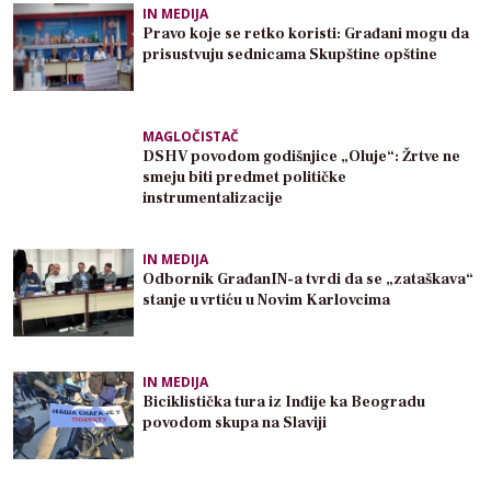
IN MEDIJA
Pravo koje se retko koristi: Građani mogu da
prisustvuju sednicama Skupštine opštine
MAGLOČISTAČ
DSHV povodom godišnjice „Oluje“: Žrtve ne
smeju biti predmet političke
instrumentalizacije
IN MEDIJA
Odbornik GrađanIN-a tvrdi da se „zataškava“
stanje u vrtiću u Novim Karlovcima
IN MEDIJA
Biciklistička tura iz Inđije ka Beogradu
povodom skupa na Slaviji