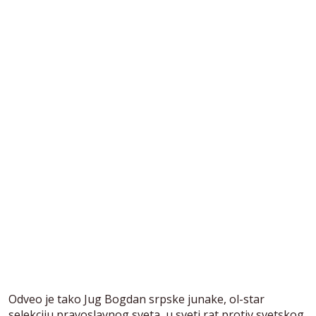
Odveo je tako Jug Bogdan srpske junake, ol-star
selekciju pravoslavnog sveta, u sveti rat protiv svetskog