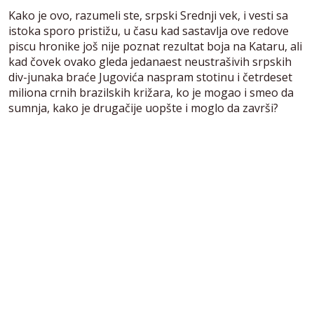
Kako je ovo, razumeli ste, srpski Srednji vek, i vesti sa
istoka sporo pristižu, u času kad sastavlja ove redove
piscu hronike još nije poznat rezultat boja na Kataru, ali
kad čovek ovako gleda jedanaest neustrašivih srpskih
div-junaka braće Jugovića naspram stotinu i četrdeset
miliona crnih brazilskih križara, ko je mogao i smeo da
sumnja, kako je drugačije uopšte i moglo da završi?