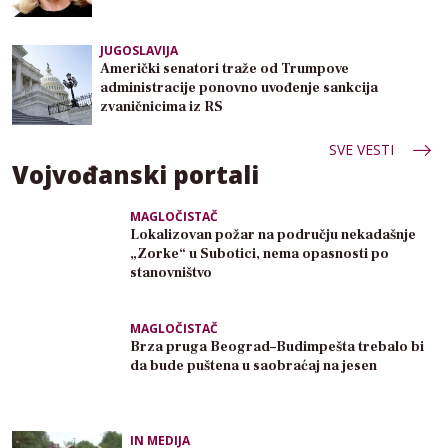
JUGOSLAVIJA
Američki senatori traže od Trumpove
administracije ponovno uvođenje sankcija
zvaničnicima iz RS
SVE VESTI
Vojvođanski portali
MAGLOČISTAČ
Lokalizovan požar na području nekadašnje
„Zorke“ u Subotici, nema opasnosti po
stanovništvo
MAGLOČISTAČ
Brza pruga Beograd–Budimpešta trebalo bi
da bude puštena u saobraćaj na jesen
IN MEDIJA