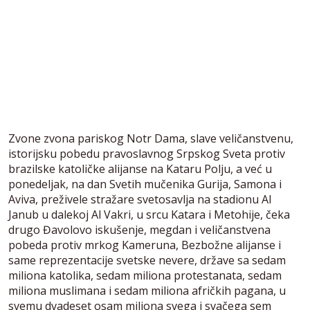
Zvone zvona pariskog Notr Dama, slave veličanstvenu,
istorijsku pobedu pravoslavnog Srpskog Sveta protiv
brazilske katoličke alijanse na Kataru Polju, a već u
ponedeljak, na dan Svetih mučenika Gurija, Samona i
Aviva, preživele stražare svetosavlja na stadionu Al
Janub u dalekoj Al Vakri, u srcu Katara i Metohije, čeka
drugo Đavolovo iskušenje, megdan i veličanstvena
pobeda protiv mrkog Kameruna, Bezbožne alijanse i
same reprezentacije svetske nevere, države sa sedam
miliona katolika, sedam miliona protestanata, sedam
miliona muslimana i sedam miliona afričkih pagana, u
svemu dvadeset osam miliona svega i svačega sem