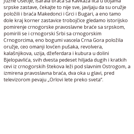
Južne Osetije, išarala braća sa Kavkaza lica u bojama
srpske zastave, čekajte to nije sve, javljaju da su oružje
položili i braća Makedonci i Grci i Bugari, a eno tamo
dole kraj korner zastavice trobojčice gledamo istorijsko
pomirenje crnogorske pravoslavne braće sa srpskom,
pomirili se i crnogorski Srbi sa crnogorskim
Crnogorcima, eno bogumi vascela Crna Gora položila
oružje, ceo omanji lovćen pušaka, revolvera,
kalašnjikova, uzija, džeferdara i kubura u dolini
Bjelopavlića, svih dvesta pedeset hiljada dugih i kratkih
cevi iz crnogorskih štekova leži pod slavnim Ostrogom, a
izmirena pravoslavna braća, dva oka u glavi, pred
televizorom pevaju „Orlovi lete preko sveta“.