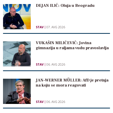
DEJAN ILIĆ: Oluja u Beogradu
STAV
07. AVG 2026
VUKAŠIN MILIĆEVIĆ: Jovina
gimnazija u raljama vudu pravoslavlja
STAV
06. AVG 2026
JAN-WERNER MÜLLER: AfD je pretnja
na koju se mora reagovati
STAV
06. AVG 2026