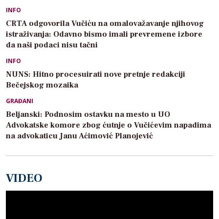
INFO
CRTA odgovorila Vučiću na omalovažavanje njihovog
istraživanja: Odavno bismo imali prevremene izbore
da naši podaci nisu tačni
INFO
NUNS: Hitno procesuirati nove pretnje redakciji
Bečejskog mozaika
GRAĐANI
Beljanski: Podnosim ostavku na mesto u UO
Advokatske komore zbog ćutnje o Vučićevim napadima
na advokaticu Janu Aćimović Planojević
VIDEO