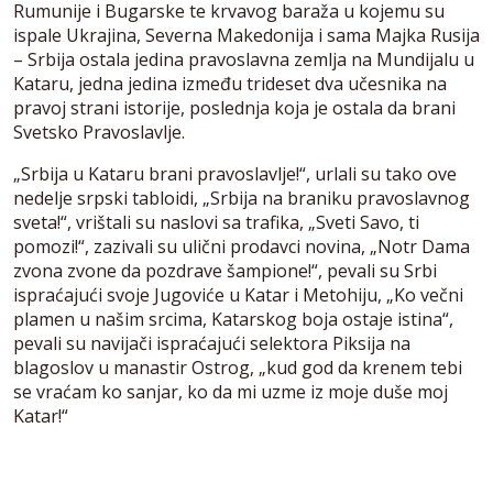
Rumunije i Bugarske te krvavog baraža u kojemu su
ispale Ukrajina, Severna Makedonija i sama Majka Rusija
– Srbija ostala jedina pravoslavna zemlja na Mundijalu u
Kataru, jedna jedina između trideset dva učesnika na
pravoj strani istorije, poslednja koja je ostala da brani
Svetsko Pravoslavlje.
„Srbija u Kataru brani pravoslavlje!“, urlali su tako ove
nedelje srpski tabloidi, „Srbija na braniku pravoslavnog
sveta!“, vrištali su naslovi sa trafika, „Sveti Savo, ti
pomozi!“, zazivali su ulični prodavci novina, „Notr Dama
zvona zvone da pozdrave šampione!“, pevali su Srbi
ispraćajući svoje Jugoviće u Katar i Metohiju, „Ko večni
plamen u našim srcima, Katarskog boja ostaje istina“,
pevali su navijači ispraćajući selektora Piksija na
blagoslov u manastir Ostrog, „kud god da krenem tebi
se vraćam ko sanjar, ko da mi uzme iz moje duše moj
Katar!“