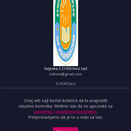
Sutjeska 2
21000 Novi Sad
ndnvns@gmail.com
O PORTALU
IMPRESUM
OBJAVI VEST
Ovaj veb sajt koristi kolačiće da bi unapredili
iskustvo korisnika. Molimo Vas da se upoznate sa
USLOVI KORIŠĆENJA
uslovima i pravilima korišćenja
.
Pretpostavljamo da je to u redu za Vas.