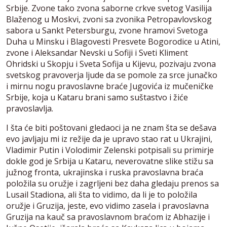
Srbije. Zvone tako zvona saborne crkve svetog Vasilija
Blaženog u Moskvi, zvoni sa zvonika Petropavlovskog
sabora u Sankt Petersburgu, zvone hramovi Svetoga
Duha u Minsku i Blagovesti Presvete Bogorodice u Atini,
zvone i Aleksandar Nevski u Sofiji i Sveti Kliment
Ohridski u Skopju i Sveta Sofija u Kijevu, pozivaju zvona
svetskog pravoverja ljude da se pomole za srce junačko
i mirnu nogu pravoslavne braće Jugovića iz mučeničke
Srbije, koja u Kataru brani samo suštastvo i žiće
pravoslavlja.
I šta će biti poštovani gledaoci ja ne znam šta se dešava
evo javljaju mi iz režije da je upravo stao rat u Ukrajini,
Vladimir Putin i Volodimir Zelenski potpisali su primirje
dokle god je Srbija u Kataru, neverovatne slike stižu sa
južnog fronta, ukrajinska i ruska pravoslavna braća
položila su oružje i zagrljeni bez daha gledaju prenos sa
Lusail Stadiona, ali šta to vidimo, da li je to položila
oružje i Gruzija, jeste, evo vidimo zasela i pravoslavna
Gruzija na kauč sa pravoslavnom braćom iz Abhazije i