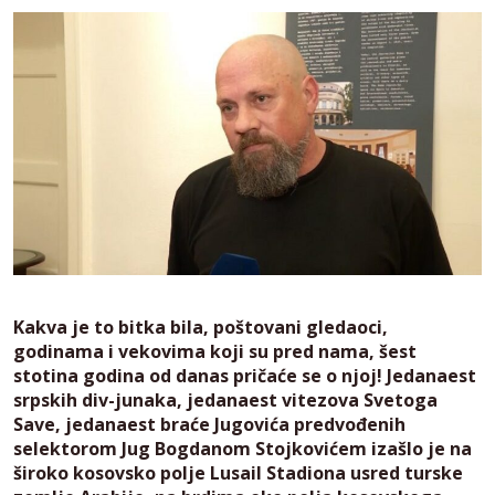
Kakva je to bitka bila, poštovani gledaoci,
godinama i vekovima koji su pred nama, šest
stotina godina od danas pričaće se o njoj! Jedanaest
srpskih div-junaka, jedanaest vitezova Svetoga
Save, jedanaest braće Jugovića predvođenih
selektorom Jug Bogdanom Stojkovićem izašlo je na
široko kosovsko polje Lusail Stadiona usred turske