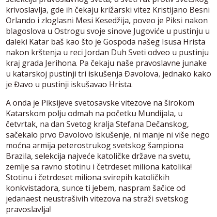
krivoslavlja, gde ih čekaju križarski vitez Kristijano Besni
Orlando i zloglasni Mesi Kesedžija, poveo je Piksi nakon
blagoslova u Ostrogu svoje sinove Jugoviće u pustinju u
daleki Katar baš kao što je Gospoda našeg Isusa Hrista
nakon krštenja u reci Jordan Duh Sveti odveo u pustinju
kraj grada Jerihona. Pa čekaju naše pravoslavne junake
u katarskoj pustinji tri iskušenja Đavolova, jednako kako
je Đavo u pustinji iskušavao Hrista.
A onda je Piksijeve svetosavske vitezove na širokom
Katarskom polju odmah na početku Mundijala, u
četvrtak, na dan Svetog kralja Stefana Dečanskog,
sačekalo prvo Đavolovo iskušenje, ni manje ni više nego
moćna armija peterostrukog svetskog šampiona
Brazila, selekcija najveće katoličke države na svetu,
zemlje sa ravno stotinu i četrdeset miliona katolika!
Stotinu i četrdeset miliona svirepih katoličkih
konkvistadora, sunce ti jebem, naspram šačice od
jedanaest neustrašivih vitezova na straži svetskog
pravoslavlja!