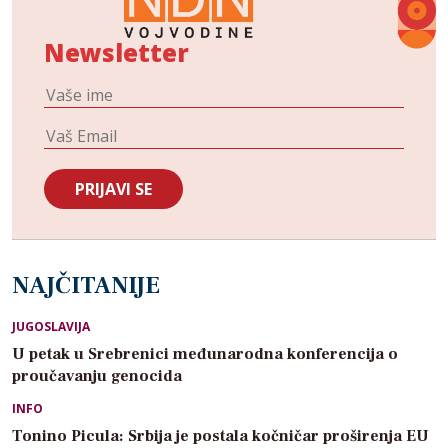
Newsletter
NAJČITANIJE
JUGOSLAVIJA
U petak u Srebrenici međunarodna konferencija o
proučavanju genocida
INFO
Tonino Picula: Srbija je postala kočničar proširenja EU