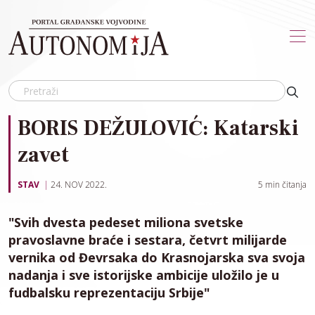
Skip to main content
BORIS DEŽULOVIĆ: Katarski
zavet
STAV
24. NOV 2022.
5
min čitanja
"Svih dvesta pedeset miliona svetske
pravoslavne braće i sestara, četvrt milijarde
vernika od Đevrsaka do Krasnojarska sva svoja
nadanja i sve istorijske ambicije uložilo je u
fudbalsku reprezentaciju Srbije"