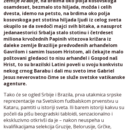
zemlje Arabije, na brdima oko polja kosovskoga
osamdeset, bezmalo sto hiljada, možda i celih
dvesta, idemo na petsto, na brdima oko polja
kosovskoga pet stotina hiljada ljudi iz celog sveta
okupilo se da svedoči majci svih bitaka, a nasuprot
jedanaestorici Srbalja stalo stotinu i četrdeset
miliona krvožednih Papinih vitezova križara iz
daleke zemlje Brazilije predvođenih arhanđelom
Gavrilom i samim Isusom Hristom, ali čekajte malo
poštovani gledaoci to nisu arhanđel i Gospod naš
Hrist, to su brazilski Latini poveli u svoju konkvistu
nekog crnog Barabu i dali mu sveto ime Gabriel
Jesus neverovatno čime se služe svetske vatikanske
agenture.
Tako će se ogled Srbije i Brazila, prva utakmica srpske
reprezentacije na Svetskom fudbalskom prvenstvu u
Kataru, pamtiti u istoriji sveta. Ili barem istoriji kakvu su
počeli da pišu beogradski tabloidi, senzacionalno i
ekskluzivno otkrivši da je – nakon neuspeha u
kvalifikacijama selekcija Gruzije, Belorusije, Grčke,