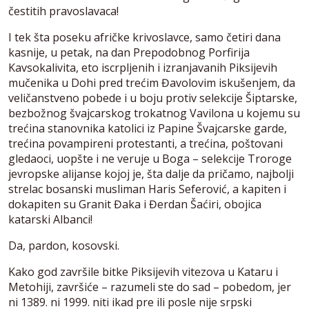
čestitih pravoslavaca!
I tek šta poseku afričke krivoslavce, samo četiri dana
kasnije, u petak, na dan Prepodobnog Porfirija
Kavsokalivita, eto iscrpljenih i izranjavanih Piksijevih
mučenika u Dohi pred trećim Đavolovim iskušenjem, da
veličanstveno pobede i u boju protiv selekcije Šiptarske,
bezbožnog švajcarskog trokatnog Vavilona u kojemu su
trećina stanovnika katolici iz Papine Švajcarske garde,
trećina povampireni protestanti, a trećina, poštovani
gledaoci, uopšte i ne veruje u Boga – selekcije Troroge
jevropske alijanse kojoj je, šta dalje da pričamo, najbolji
strelac bosanski musliman Haris Seferović, a kapiten i
dokapiten su Granit Đaka i Đerdan Šaćiri, obojica
katarski Albanci!
Da, pardon, kosovski.
Kako god završile bitke Piksijevih vitezova u Kataru i
Metohiji, završiće – razumeli ste do sad – pobedom, jer
ni 1389. ni 1999. niti ikad pre ili posle nije srpski