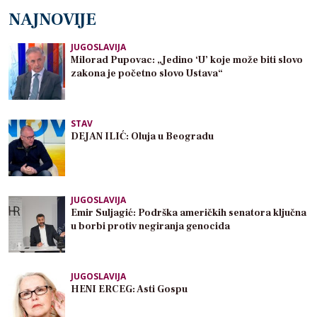
NAJNOVIJE
JUGOSLAVIJA
Milorad Pupovac: „Jedino ‘U’ koje može biti slovo
zakona je početno slovo Ustava“
STAV
DEJAN ILIĆ: Oluja u Beogradu
JUGOSLAVIJA
Emir Suljagić: Podrška američkih senatora ključna
u borbi protiv negiranja genocida
JUGOSLAVIJA
HENI ERCEG: Asti Gospu