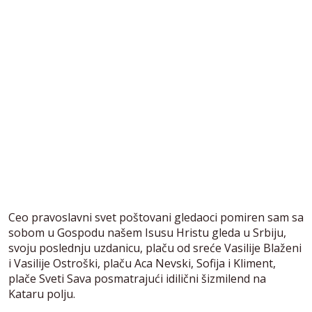
Ceo pravoslavni svet poštovani gledaoci pomiren sam sa
sobom u Gospodu našem Isusu Hristu gleda u Srbiju,
svoju poslednju uzdanicu, plaču od sreće Vasilije Blaženi
i Vasilije Ostroški, plaču Aca Nevski, Sofija i Kliment,
plače Sveti Sava posmatrajući idilični šizmilend na
Kataru polju.