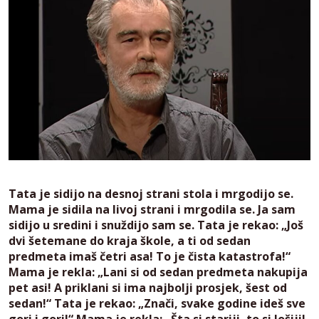
Tata je sidijo na desnoj strani stola i mrgodijo se.
Mama je sidila na livoj strani i mrgodila se. Ja sam
sidijo u sredini i snuždijo sam se. Tata je rekao: „Još
dvi šetemane do kraja škole, a ti od sedan
predmeta imaš četri asa! To je čista katastrofa!“
Mama je rekla: „Lani si od sedan predmeta nakupija
pet asi! A priklani si ima najbolji prosjek, šest od
sedan!“ Tata je rekao: „Znači, svake godine ideš sve
gori i gori!“ Mama je rekla: „Šta si stariji, to si lošiji!