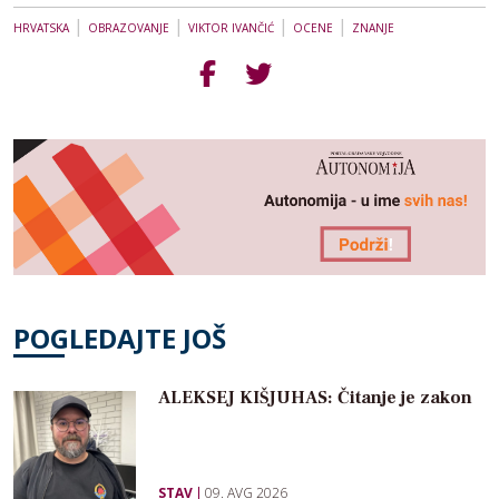
|
|
|
|
HRVATSKA
OBRAZOVANJE
VIKTOR IVANČIĆ
OCENE
ZNANJE
POGLEDAJTE JOŠ
ALEKSEJ KIŠJUHAS: Čitanje je zakon
STAV
09. AVG 2026