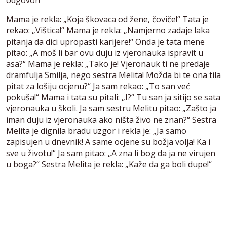
Mama je rekla: „Koja škovaca od žene, čoviče!“ Tata je
rekao: „Vištica!“ Mama je rekla: „Namjerno zadaje laka
pitanja da dici upropasti karijere!“ Onda je tata mene
pitao: „A moš li bar ovu duju iz vjeronauka ispravit u
asa?“ Mama je rekla: „Tako je! Vjeronauk ti ne predaje
dramfulja Smilja, nego sestra Melita! Možda bi te ona tila
pitat za lošiju ocjenu?“ Ja sam rekao: „To san već
pokuša!“ Mama i tata su pitali: „I?“ Tu san ja sitijo se sata
vjeronauka u školi. Ja sam sestru Melitu pitao: „Zašto ja
iman duju iz vjeronauka ako ništa živo ne znan?“ Sestra
Melita je dignila bradu uzgor i rekla je: „Ja samo
zapisujen u dnevnik! A
same ocjene su božja volja! Ka i
sve u životu!“ Ja sam pitao: „A zna li bog da ja ne virujen
u boga?“ Sestra Melita je rekla: „Kaže da ga boli dupe!“