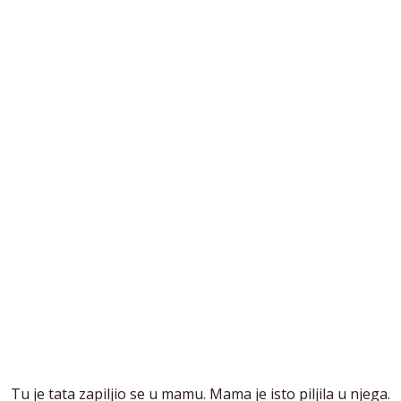
Tu je tata zapiljio se u mamu. Mama je isto piljila u njega.