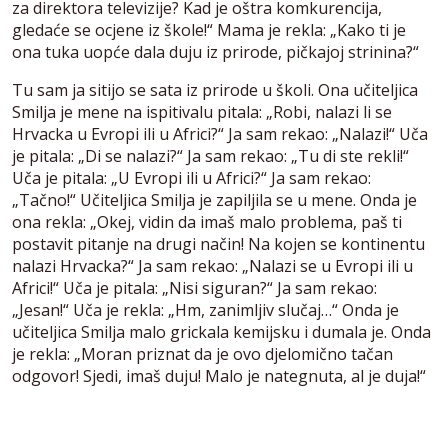
za direktora televizije? Kad je oštra komkurencija,
gledaće se ocjene iz škole!“ Mama je rekla: „Kako ti je
ona tuka uopće dala duju iz prirode, pičkajoj strinina?“
Tu sam ja sitijo se sata iz prirode u školi. Ona učiteljica
Smilja je mene na ispitivalu pitala: „Robi, nalazi li se
Hrvacka u Evropi ili u Africi?“ Ja sam rekao: „Nalazi!“ Uča
je pitala: „Di se nalazi?“ Ja sam rekao: „Tu di ste rekli!“
Uča je pitala: „U Evropi ili u Africi?“ Ja sam rekao:
„Tačno!“ Učiteljica Smilja je zapiljila se u mene. Onda je
ona rekla: „Okej, vidin da imaš malo problema, paš ti
postavit pitanje na drugi način! Na kojen se kontinentu
nalazi Hrvacka?“ Ja sam rekao: „Nalazi se u Evropi ili u
Africi!“ Uča je pitala: „Nisi siguran?“ Ja sam rekao:
„Jesan!“ Uča je rekla: „Hm, zanimljiv slučaj…“ Onda je
učiteljica Smilja malo grickala kemijsku i dumala je. Onda
je rekla: „Moran priznat da je ovo djelomično tačan
odgovor! Sjedi, imaš duju! Malo je nategnuta, al je duja!“