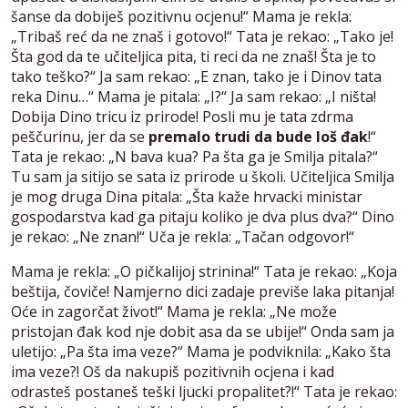
šanse da dobiješ pozitivnu ocjenu!“ Mama je rekla:
„Tribaš reć da ne znaš i gotovo!“ Tata je rekao: „Tako je!
Šta god da te učiteljica pita, ti reci da ne znaš! Šta je to
tako teško?“ Ja sam rekao: „E znan, tako je i Dinov tata
reka Dinu…“ Mama je pitala: „I?“ Ja sam rekao: „I ništa!
Dobija Dino tricu iz prirode! Posli mu je tata zdrma
peščurinu, jer da se
premalo trudi da bude loš đak
!“
Tata je rekao: „N bava kua? Pa šta ga je Smilja pitala?“
Tu sam ja sitijo se sata iz prirode u školi. Učiteljica Smilja
je mog druga Dina pitala: „Šta kaže hrvacki ministar
gospodarstva kad ga pitaju koliko je dva plus dva?“ Dino
je rekao: „Ne znan!“ Uča je rekla: „Tačan odgovor!“
Mama je rekla: „O pičkalijoj strinina!“ Tata je rekao: „Koja
beštija, čoviče! Namjerno dici zadaje previše laka pitanja!
Oće in zagorčat život!“ Mama je rekla: „Ne može
pristojan đak kod nje dobit asa da se ubije!“ Onda sam ja
uletijo: „Pa šta ima veze?“ Mama je podviknila: „Kako šta
ima veze?! Oš da nakupiš pozitivnih ocjena i kad
odrasteš postaneš teški ljucki propalitet?!“ Tata je rekao: