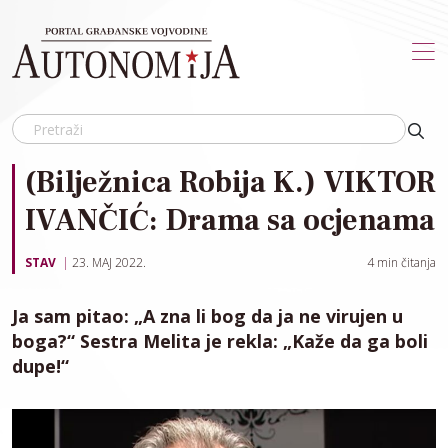
Skip to main content
(Bilježnica Robija K.) VIKTOR
IVANČIĆ: Drama sa ocjenama
STAV
23. MAJ 2022.
4
min čitanja
Ja sam pitao: „A zna li bog da ja ne virujen u
boga?“ Sestra Melita je rekla: „Kaže da ga boli
dupe!“