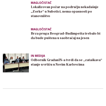
MAGLOČISTAČ
Lokalizovan požar na području nekadašnje
„Zorke“ u Subotici, nema opasnosti po
stanovništvo
MAGLOČISTAČ
Brza pruga Beograd–Budimpešta trebalo bi
da bude puštena u saobraćaj na jesen
IN MEDIJA
Odbornik GrađanIN-a tvrdi da se „zataškava“
stanje u vrtiću u Novim Karlovcima