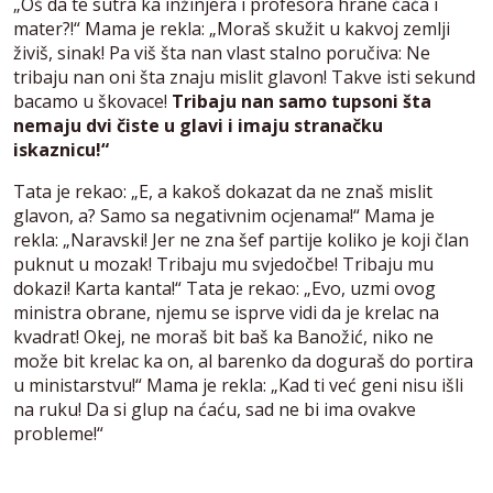
„Oš da te sutra ka inžinjera i profesora hrane ćaća i
mater?!“ Mama je rekla: „Moraš skužit u kakvoj zemlji
živiš, sinak! Pa viš šta nan vlast stalno poručiva: Ne
tribaju nan oni šta znaju mislit glavon! Takve isti sekund
bacamo u škovace!
Tribaju nan samo tupsoni šta
nemaju dvi čiste u glavi i imaju stranačku
iskaznicu!“
Tata je rekao: „E, a kakoš dokazat da ne znaš mislit
glavon, a? Samo sa negativnim ocjenama!“ Mama je
rekla: „Naravski! Jer ne zna šef partije koliko je koji član
puknut u mozak! Tribaju mu svjedočbe! Tribaju mu
dokazi! Karta kanta!“ Tata je rekao: „Evo, uzmi ovog
ministra obrane, njemu se isprve vidi da je krelac na
kvadrat! Okej, ne moraš bit baš ka Banožić, niko ne
može bit krelac ka on, al barenko da doguraš do portira
u ministarstvu!“ Mama je rekla: „Kad ti već geni nisu išli
na ruku! Da si glup na ćaću, sad ne bi ima ovakve
probleme!“