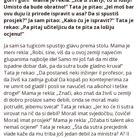
Umisto da bude obratno!“ Tata je pitao: „Jel moš bar
ovu duju iz prirode ispravit u asa? Da si spustiš
prosjek?“ Ja sam pitao: „Kako ću je ispravit?“ Tata je
rekao: „Pa pitaj učiteljicu da te pita za lošiju
ocjenu!“
Ja sam sa tugicom spustijo glavu prema stolu. Mama je
meni rekla: „Robi, sine, viš da u ovoj zemlji najvećim
glupanima najbolje ide! Samo mi još fali da mi dite
ispadne dobar đak, pa da sutra bude gladno kruva!“
Tata je rekao: „Da postaneš neki inžinjer il profesor, pa
da živiš ka zadnja guba! Da kopaš po komtejnerima za
ne umrit od gladi! I posli se navučeš na alkohol i teške
droge!“ Mama je rekla: „Znači, ako znaš da živiš u zemlji
di dobro prolaze samo debili, onda se moraš malo
potrudit, jebemu sveca!“ Tata je rekao: „Jer ko će ti sutra
virovat na rič da si debil? Moraš imat svjedočbu, čoviče!
Moraš imat prosjek!“ Mama je rekla: „Džaba ti talent ako
nemaš ocjene!“ Tata je rekao: „Šta da sutra precjednik
vlade kaže da mu triba još jedan debil za ministra? A? Il