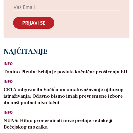
NAJČITANIJE
INFO
Tonino Picula: Srbija je postala kočničar proširenja EU
INFO
CRTA odgovorila Vučiću na omalovažavanje njihovog
istraživanja: Odavno bismo imali prevremene izbore
da naši podaci nisu tačni
INFO
NUNS: Hitno procesuirati nove pretnje redakciji
Bečejskog mozaika