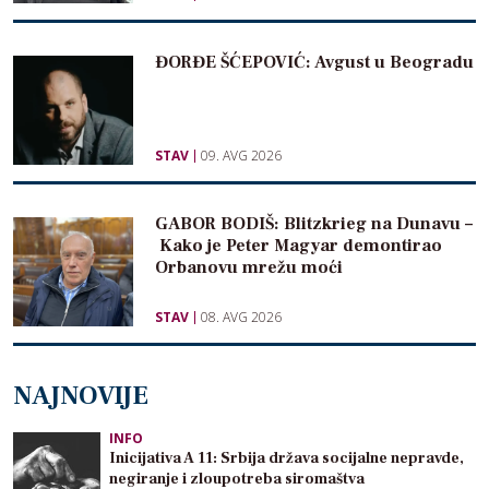
ĐORĐE ŠĆEPOVIĆ: Avgust u Beogradu
STAV
09. AVG 2026
GABOR BODIŠ: Blitzkrieg na Dunavu –
Kako je Peter Magyar demontirao
Orbanovu mrežu moći
STAV
08. AVG 2026
NAJNOVIJE
INFO
Inicijativa A 11: Srbija država socijalne nepravde,
negiranje i zloupotreba siromaštva