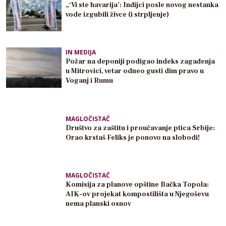
„‘Vi ste havarija’: Inđijci posle novog nestanka
vode izgubili živce (i strpljenje)
IN MEDIJA
Požar na deponiji podigao indeks zagađenja
u Mitrovici, vetar odneo gusti dim pravo u
Voganj i Rumu
MAGLOČISTAČ
Društvo za zaštitu i proučavanje ptica Srbije:
Orao krstaš Feliks je ponovo na slobodi!
MAGLOČISTAČ
Komisija za planove opštine Bačka Topola:
AIK-ov projekat kompostilišta u Njegoševu
nema planski osnov