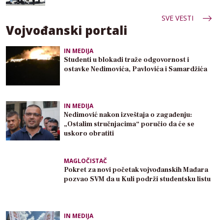
SVE VESTI
Vojvođanski portali
IN MEDIJA
Studenti u blokadi traže odgovornost i
ostavke Nedimovića, Pavlovića i Samardžića
IN MEDIJA
Nedimović nakon izveštaja o zagađenju:
„Ostalim stručnjacima“ poručio da će se
uskoro obratiti
MAGLOČISTAČ
Pokret za novi početak vojvođanskih Mađara
pozvao SVM da u Kuli podrži studentsku listu
IN MEDIJA