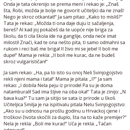
Onda je tata okrenijo se prema meni i rekao je: „Znaš
šta, Robi, možda je bolje ne govorit učiteljici da ne znaš!
Nego je skroz otkantat!“ Ja sam pitao: „Kako to misliš?“
Tata je rekao: „Možda ti ona daje duju iz sažaljenja,
bereš? Al kad joj pokažeš da te uopće nije briga za
školu, da ti cila škola ide na ganglije, onda neće imat
milosti! Znači, kad te ona nešto pita, ti samo odmahni sa
rukom i reci baš me briga! Il živo mi se jebe! Il boli me
dupe!“ Mama je rekla: „Il boli me kurac, da ne budeš
skroz vulgarističan!“
Ja sam rekao: „Ha, pa to isto su onoj Neli Svinjogojstvo
rekli njeni mama i tata!“ Mama je pitala: „I?“ Ja sam
rekao: „I dobila Nela peju iz prirode! Pa su je doma
natamburali! Sad ima šljive na oba oka!“ Tata je zinijo: „N
bava kua?“ Tu sam ja sitijo se sata iz prirode u školi.
Učiteljica Smilja je na ispitivalu pitala Nelu Svinjogojstvo:
„Ako su u odnosu na prošlu godinu u Hrvackoj cjene i
troškovi života skočili za duplo, šta na to kaže premijer?“
Nela je rekla: „Boli me kurac!“ Uča je rekla: „Tačan
odgovor!“