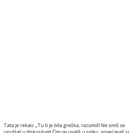
Tata je rekao: „Tu ti je bila greška, razumiš! Ne smiš se
upuštat u diskusijum! Čim se uvališ u spiku, povećavaš si