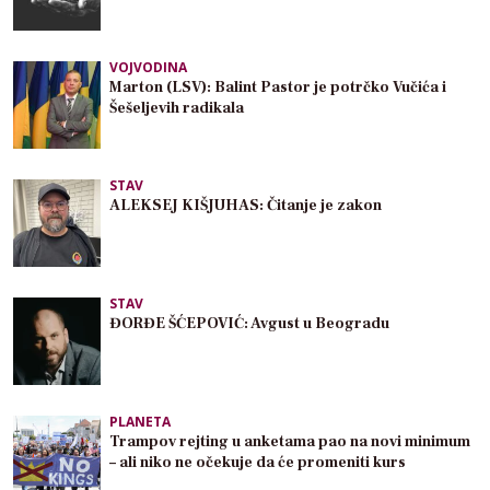
VOJVODINA
Marton (LSV): Balint Pastor je potrčko Vučića i
Šešeljevih radikala
STAV
ALEKSEJ KIŠJUHAS: Čitanje je zakon
STAV
ĐORĐE ŠĆEPOVIĆ: Avgust u Beogradu
PLANETA
Trampov rejting u anketama pao na novi minimum
– ali niko ne očekuje da će promeniti kurs