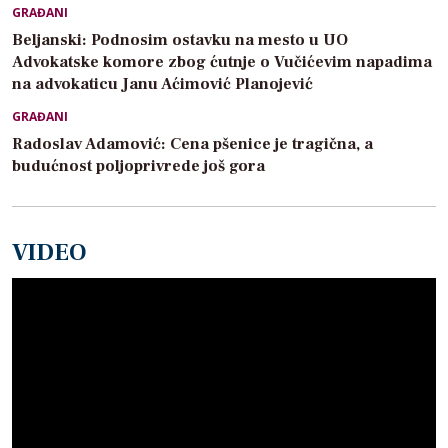
GRAĐANI
Beljanski: Podnosim ostavku na mesto u UO
Advokatske komore zbog ćutnje o Vučićevim napadima
na advokaticu Janu Aćimović Planojević
GRAĐANI
Radoslav Adamović: Cena pšenice je tragična, a
budućnost poljoprivrede još gora
VIDEO