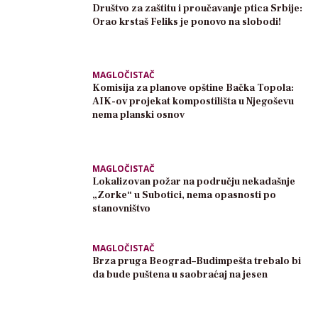
Društvo za zaštitu i proučavanje ptica Srbije:
Orao krstaš Feliks je ponovo na slobodi!
MAGLOČISTAČ
Komisija za planove opštine Bačka Topola:
AIK-ov projekat kompostilišta u Njegoševu
nema planski osnov
MAGLOČISTAČ
Lokalizovan požar na području nekadašnje
„Zorke“ u Subotici, nema opasnosti po
stanovništvo
MAGLOČISTAČ
Brza pruga Beograd–Budimpešta trebalo bi
da bude puštena u saobraćaj na jesen