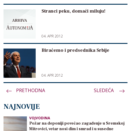
Stranci peku, domaći miluju!
04. APR 2012
Biraćemo i predsednika Srbije
04. APR 2012
PRETHODNA
Paginacija
SLEDEĆA
članaka
NAJNOVIJE
VOJVODINA
Požar na deponiji povećao zagađenje u Sremskoj
Mitrovici, vetar nosi dim i smrad i u susedne