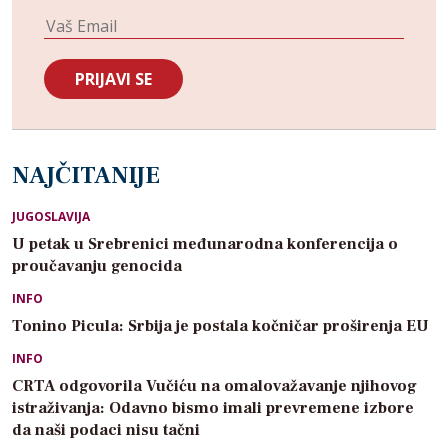
NAJČITANIJE
JUGOSLAVIJA
U petak u Srebrenici međunarodna konferencija o
proučavanju genocida
INFO
Tonino Picula: Srbija je postala kočničar proširenja EU
INFO
CRTA odgovorila Vučiću na omalovažavanje njihovog
istraživanja: Odavno bismo imali prevremene izbore
da naši podaci nisu tačni