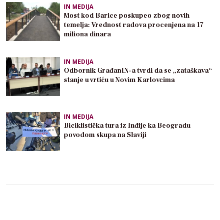
IN MEDIJA
Most kod Barice poskupeo zbog novih
temelja: Vrednost radova procenjena na 17
miliona dinara
IN MEDIJA
Odbornik GrađanIN-a tvrdi da se „zataškava“
stanje u vrtiću u Novim Karlovcima
IN MEDIJA
Biciklistička tura iz Inđije ka Beogradu
povodom skupa na Slaviji