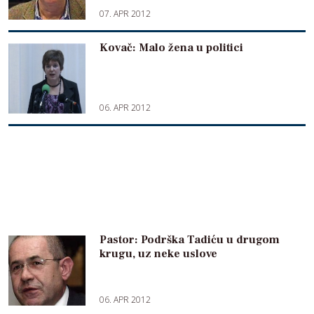
07. APR 2012
Kovač: Malo žena u politici
06. APR 2012
Pastor: Podrška Tadiću u drugom
krugu, uz neke uslove
06. APR 2012