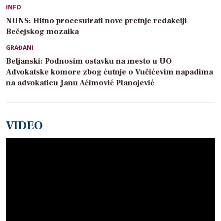
INFO
NUNS: Hitno procesuirati nove pretnje redakciji
Bečejskog mozaika
GRAĐANI
Beljanski: Podnosim ostavku na mesto u UO
Advokatske komore zbog ćutnje o Vučićevim napadima
na advokaticu Janu Aćimović Planojević
VIDEO