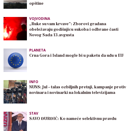
opštine
VOJVODINA
„Ruke su vam krvave”: Zborovi građana
obeležavaju godišnjicu sukoba i odbrane časti
Novog Sada 13.avgusta
PLANETA
Crna Gora i Island mogle bi u paketu da uđu u EU
INFO
NUNS: Jul – talas ozbiljnih pretnji, kampanje protiv
novinara i novinarki na lokalnim televizijama
STAV
SAVO ĐURĐIĆ: Ko nameće selektivnu pravdu