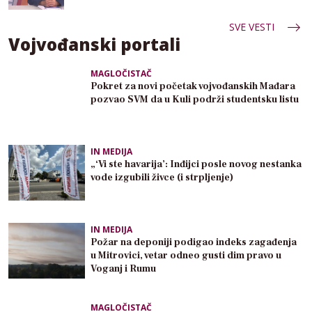
SVE VESTI
Vojvođanski portali
MAGLOČISTAČ
Pokret za novi početak vojvođanskih Mađara
pozvao SVM da u Kuli podrži studentsku listu
IN MEDIJA
„‘Vi ste havarija’: Inđijci posle novog nestanka
vode izgubili živce (i strpljenje)
IN MEDIJA
Požar na deponiji podigao indeks zagađenja
u Mitrovici, vetar odneo gusti dim pravo u
Voganj i Rumu
MAGLOČISTAČ