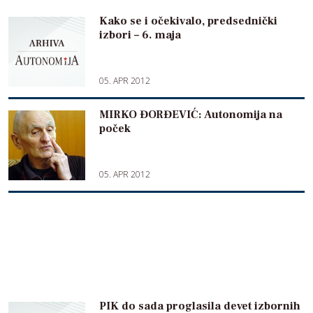
Kako se i očekivalo, predsednički
izbori – 6. maja
05. APR 2012
MIRKO ĐORĐEVIĆ: Autonomija na
poček
05. APR 2012
PIK do sada proglasila devet izbornih