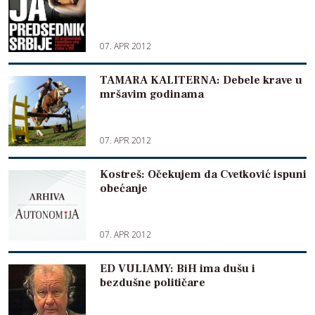
07. APR 2012
TAMARA KALITERNA: Debele krave u
mršavim godinama
07. APR 2012
Kostreš: Očekujem da Cvetković ispuni
obećanje
07. APR 2012
ED VULIAMY: BiH ima dušu i
bezdušne političare