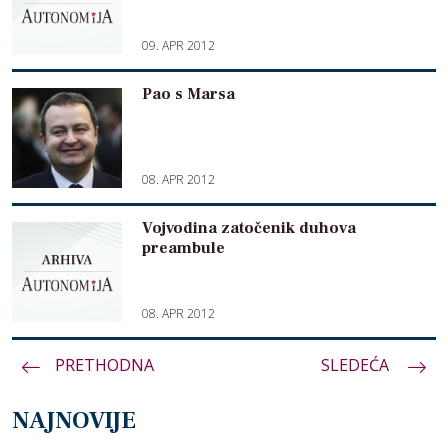
09. APR 2012
Pao s Marsa
08. APR 2012
Vojvodina zatočenik duhova
preambule
08. APR 2012
PRETHODNA
Paginacija
SLEDEĆA
članaka
NAJNOVIJE