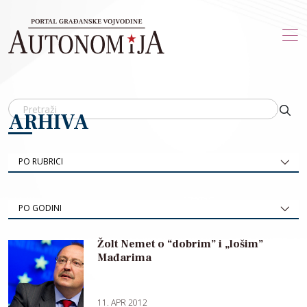
Skip to main content
ARHIVA
PO RUBRICI
PO GODINI
Žolt Nemet o “dobrim” i „lošim”
Mađarima
11. APR 2012