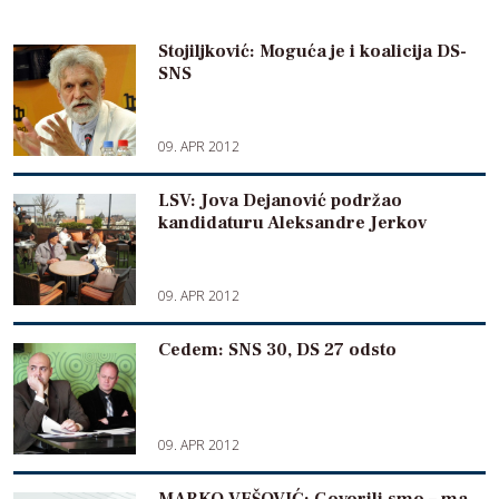
Stojiljković: Moguća je i koalicija DS-
SNS
09. APR 2012
LSV: Jova Dejanović podržao
kandidaturu Aleksandre Jerkov
09. APR 2012
Cedem: SNS 30, DS 27 odsto
09. APR 2012