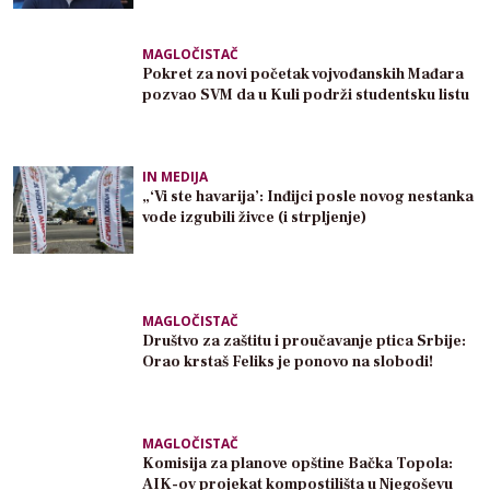
MAGLOČISTAČ
Pokret za novi početak vojvođanskih Mađara
pozvao SVM da u Kuli podrži studentsku listu
IN MEDIJA
„‘Vi ste havarija’: Inđijci posle novog nestanka
vode izgubili živce (i strpljenje)
MAGLOČISTAČ
Društvo za zaštitu i proučavanje ptica Srbije:
Orao krstaš Feliks je ponovo na slobodi!
MAGLOČISTAČ
Komisija za planove opštine Bačka Topola:
AIK-ov projekat kompostilišta u Njegoševu