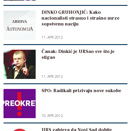
DINKO GRUHONJIĆ: Kako
nacionalisti strasno i strašno mrze
sopstvenu naciju
11. APR 2012
Čanak: Dinkić je URSao sve što je
stigao
11. APR 2012
SPO: Radikali prizivaju nove sukobe
10. APR 2012
URS zahteva da Novi Sad dobije