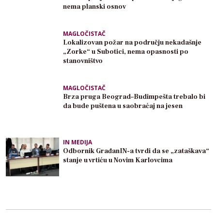
nema planski osnov
MAGLOČISTAČ
Lokalizovan požar na području nekadašnje
„Zorke“ u Subotici, nema opasnosti po
stanovništvo
MAGLOČISTAČ
Brza pruga Beograd–Budimpešta trebalo bi
da bude puštena u saobraćaj na jesen
IN MEDIJA
Odbornik GrađanIN-a tvrdi da se „zataškava“
stanje u vrtiću u Novim Karlovcima