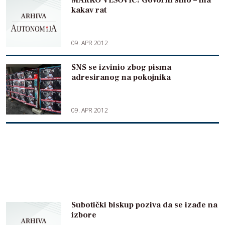
MARKO VEŠOVIĆ: Govorili smo – ma
kakav rat
09. APR 2012
SNS se izvinio zbog pisma
adresiranog na pokojnika
09. APR 2012
Subotički biskup poziva da se izađe na
izbore