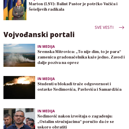
Marton (LSV): Balint Pastor je potrčko Vučića i
Šešeljevih radikala
SVE VESTI
Vojvođanski portali
IN MEDIJA
Sremska Mitrovica: „To nije dim, to je para“
zamenica gradonačelnika kaže jedno, Zavod i
dalje poziva na oprez
IN MEDIJA
Studenti u blokadi traže odgovornost i
ostavke Nedimovića, Pavlovića i Samardžića
IN MEDIJA
Nedimović nakon izveštaja o zagađenju:
„Ostalim stručnjacima“ poručio da će se
uskoro obratiti