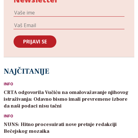
NAJČITANIJE
INFO
CRTA odgovorila Vučiću na omalovažavanje njihovog
istraživanja: Odavno bismo imali prevremene izbore
da naši podaci nisu tačni
INFO
NUNS: Hitno procesuirati nove pretnje redakciji
Bečejskog mozaika