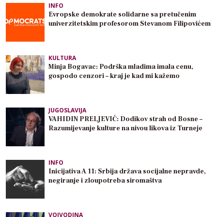
INFO
Evropske demokrate solidarne sa pretučenim
univerzitetskim profesorom Stevanom Filipovićem
KULTURA
Minja Bogavac: Podrška mladima imala cenu,
gospodo cenzori – kraj je kad mi kažemo
JUGOSLAVIJA
VAHIDIN PRELJEVIĆ: Dodikov strah od Bosne –
Razumijevanje kulture na nivou likova iz Turneje
INFO
Inicijativa A 11: Srbija država socijalne nepravde,
negiranje i zloupotreba siromaštva
VOJVODINA