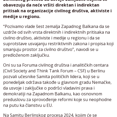
obavezuju da neće vršiti direktan i indirektan
pritisak na organizacije civilnog društva, aktiviste i
medije u regionu.
“Pozivamo vlade šest zemalja Zapadnog Balkana da se
uzdrže od svih vrsta direktnih i indirektnih pritisaka na
civilno društvo, aktiviste i medije u regionu i da se
suprotstave usvajanju restriktivnih zakona i propisa koji
smanjuju prostor za civilno društvo”, navodi se u
predloženom zaključku.
Oni su sa Foruma civilnog društva i analitičkih centara
(Civil Society and Think Tank Forum – CSF) u Berlinu
pozvali učesnike Samita političkih lidera, koji se u
ponedeljak održava takođe u glavnom gradu Nemačke,
da usvoje i zaključke o podršci vladavini prava i
demokratiji na Zapadnom Balkanu, kao osnovnom
preduslovu za sprovođenje reformi koje su neophodne
na putu ka članstvu u EU.
Na Samitu Berlinskog procesa 2024, kojim će se