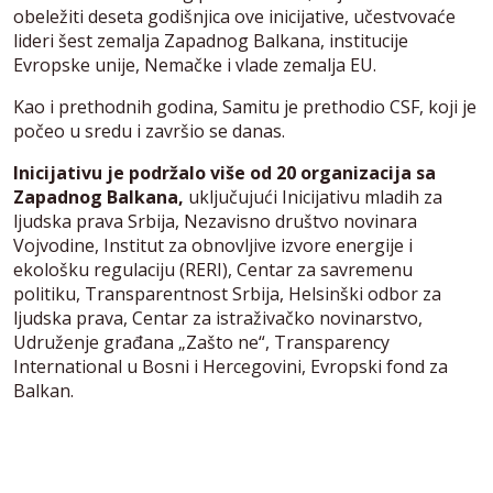
obeležiti deseta godišnjica ove inicijative, učestvovaće
lideri šest zemalja Zapadnog Balkana, institucije
Evropske unije, Nemačke i vlade zemalja EU.
Kao i prethodnih godina, Samitu je prethodio CSF, koji je
počeo u sredu i završio se danas.
Inicijativu je podržalo više od 20 organizacija sa
Zapadnog Balkana,
uključujući Inicijativu mladih za
ljudska prava Srbija, Nezavisno društvo novinara
Vojvodine, Institut za obnovljive izvore energije i
ekološku regulaciju (RERI), Centar za savremenu
politiku, Transparentnost Srbija, Helsinški odbor za
ljudska prava, Centar za istraživačko novinarstvo,
Udruženje građana „Zašto ne“, Transparency
International u Bosni i Hercegovini, Evropski fond za
Balkan.