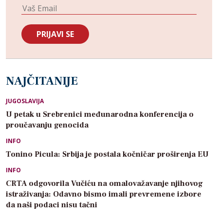
NAJČITANIJE
JUGOSLAVIJA
U petak u Srebrenici međunarodna konferencija o
proučavanju genocida
INFO
Tonino Picula: Srbija je postala kočničar proširenja EU
INFO
CRTA odgovorila Vučiću na omalovažavanje njihovog
istraživanja: Odavno bismo imali prevremene izbore
da naši podaci nisu tačni