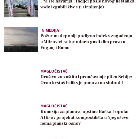
„‘Vi ste havarija’: Inđijci posle novog nestanka
vode izgubili živce (i strpljenje)
IN MEDIJA
Požar na deponiji podigao indeks zagađenja
u Mitrovici, vetar odneo gusti dim pravo u
Voganj i Rumu
MAGLOČISTAČ
Društvo za zaštitu i proučavanje ptica Srbije:
Orao krstaš Feliks je ponovo na slobodi!
MAGLOČISTAČ
Komisija za planove opštine Bačka Topola:
AIK-ov projekat kompostilišta u Njegoševu
nema planski osnov