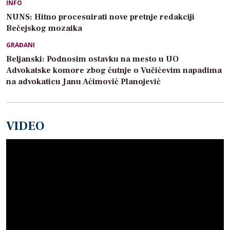
INFO
NUNS: Hitno procesuirati nove pretnje redakciji
Bečejskog mozaika
GRAĐANI
Beljanski: Podnosim ostavku na mesto u UO
Advokatske komore zbog ćutnje o Vučićevim napadima
na advokaticu Janu Aćimović Planojević
VIDEO