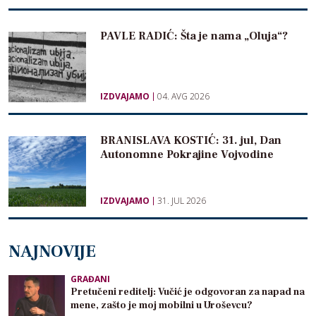
PAVLE RADIĆ: Šta je nama „Oluja“?
IZDVAJAMO
04. AVG 2026
BRANISLAVA KOSTIĆ: 31. jul, Dan
Autonomne Pokrajine Vojvodine
IZDVAJAMO
31. JUL 2026
NAJNOVIJE
GRAĐANI
Pretučeni reditelj: Vučić je odgovoran za napad na
mene, zašto je moj mobilni u Uroševcu?