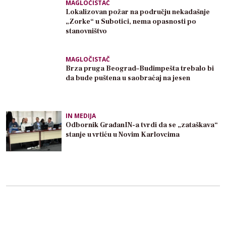
MAGLOČISTAČ
Lokalizovan požar na području nekadašnje
„Zorke“ u Subotici, nema opasnosti po
stanovništvo
MAGLOČISTAČ
Brza pruga Beograd–Budimpešta trebalo bi
da bude puštena u saobraćaj na jesen
IN MEDIJA
Odbornik GrađanIN-a tvrdi da se „zataškava“
stanje u vrtiću u Novim Karlovcima