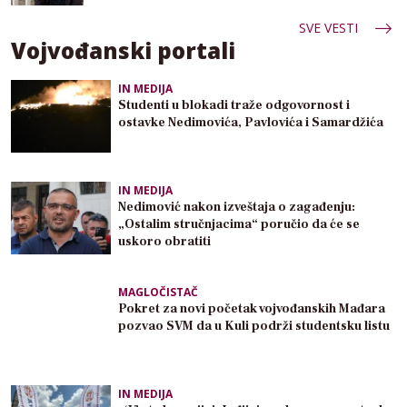
SVE VESTI
Vojvođanski portali
IN MEDIJA
Studenti u blokadi traže odgovornost i
ostavke Nedimovića, Pavlovića i Samardžića
IN MEDIJA
Nedimović nakon izveštaja o zagađenju:
„Ostalim stručnjacima“ poručio da će se
uskoro obratiti
MAGLOČISTAČ
Pokret za novi početak vojvođanskih Mađara
pozvao SVM da u Kuli podrži studentsku listu
IN MEDIJA