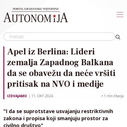
Skip to main content
Apel iz Berlina: Lideri
zemalja Zapadnog Balkana
da se obavežu da neće vršiti
pritisak na NVO i medije
IZDVAJAMO
11. OKT 2024.
< 1
min čitanja
"I da se suprotstave usvajanju restriktivnih
zakona i propisa koji smanjuju prostor za
civilno društvo"