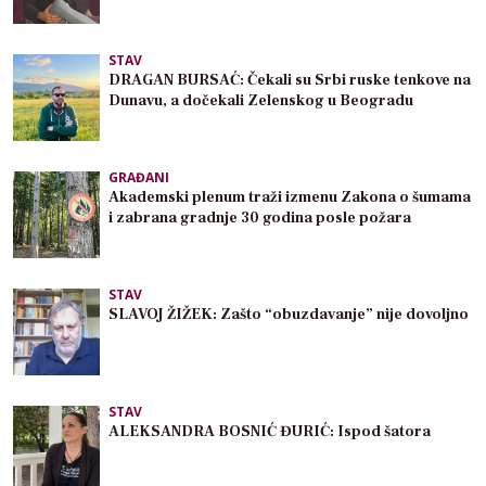
STAV
DRAGAN BURSAĆ: Čekali su Srbi ruske tenkove na
Dunavu, a dočekali Zelenskog u Beogradu
GRAĐANI
Akademski plenum traži izmenu Zakona o šumama
i zabrana gradnje 30 godina posle požara
STAV
SLAVOJ ŽIŽEK: Zašto “obuzdavanje” nije dovoljno
STAV
ALEKSANDRA BOSNIĆ ĐURIĆ: Ispod šatora