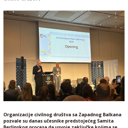
Organizacije civilnog društva sa Zapadnog Balkana
pozvale su danas učesnike predstojećeg Samita
Berlinskog procesa da usvoje zaključke kojima se