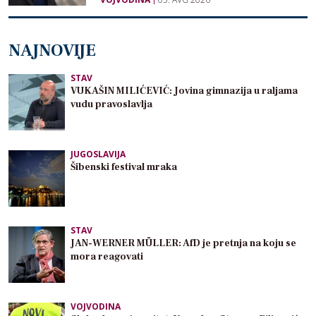
NAJNOVIJE
STAV
VUKAŠIN MILIĆEVIĆ: Jovina gimnazija u raljama
vudu pravoslavlja
JUGOSLAVIJA
Šibenski festival mraka
STAV
JAN-WERNER MÜLLER: AfD je pretnja na koju se
mora reagovati
VOJVODINA