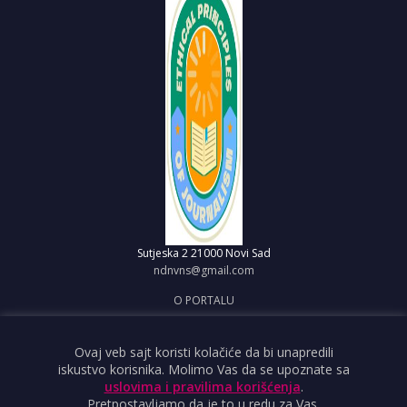
Sutjeska 2
21000 Novi Sad
ndnvns@gmail.com
O PORTALU
IMPRESUM
OBJAVI VEST
Ovaj veb sajt koristi kolačiće da bi unapredili
iskustvo korisnika. Molimo Vas da se upoznate sa
USLOVI KORIŠĆENJA
uslovima i pravilima korišćenja
.
Pretpostavljamo da je to u redu za Vas.