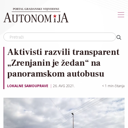
Skip to main content
Aktivisti razvili transparent
„Zrenjanin je žedan“ na
panoramskom autobusu
LOKALNE SAMOUPRAVE
26. AVG 2021.
< 1
min čitanja