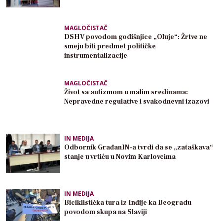
MAGLOČISTAČ
DSHV povodom godišnjice „Oluje“: Žrtve ne
smeju biti predmet političke
instrumentalizacije
MAGLOČISTAČ
Život sa autizmom u malim sredinama:
Nepravedne regulative i svakodnevni izazovi
IN MEDIJA
Odbornik GrađanIN-a tvrdi da se „zataškava“
stanje u vrtiću u Novim Karlovcima
IN MEDIJA
Biciklistička tura iz Inđije ka Beogradu
povodom skupa na Slaviji