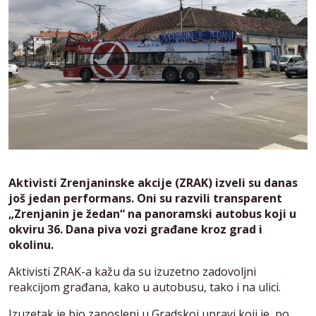
Aktivisti Zrenjaninske akcije (ZRAK) izveli su danas
još jedan performans. Oni su razvili transparent
„Zrenjanin je žedan“ na panoramski autobus koji u
okviru 36. Dana piva vozi građane kroz grad i
okolinu.
Aktivisti ZRAK-a kažu da su izuzetno zadovoljni
reakcijom građana, kako u autobusu, tako i na ulici.
Izuzetak je bio zaposleni u Gradskoj upravi koji je, po