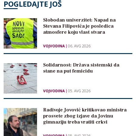
POGLEDAJTE JOŠ
Slobodan univerzitet: Napad na
Stevana Filipovića je posledica
atmosfere koju vlast stvara
VOJVODINA
06. AVG 2026
Solidarnost: Država sistemski da
stane na put femicidu
VOJVODINA
05. AVG 2026
Radivoje Jovović kritikovao ministra
prosvete zbog izjave da Jovinu
gimnaziju treba vratiti crkvi
VOJVODINA
05. AVG 2026