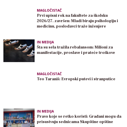
MAGLOČISTAČ
Prvi upisni rok na fakultete za školsku
2026/27. završen: Mladi biraju psihologiju i
medicinu, poslodavci traže inženjere
IN MEDIJA
Šta su sela tražila rebalansom: Milioni za
manifestacije, proslave i prateće troškove
MAGLOČISTAČ
Teo Taraniš: Evropski putevi i stranputice
IN MEDIJA
Pravo koje se retko koristi: Građani mogu da
prisustvuju sednicama Skupštine opštine