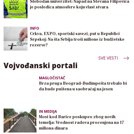
Slobodan univerzitet: Napad na Stevana Filipovića
je posledica atmosfere koju vlast stvara
INFO
Crkva, EXPO, sportski savezi, put u Republici
Srpskoj: Na šta Srbija troši milione iz budžetske
rezerve?
SVE VESTI
Vojvođanski portali
MAGLOČISTAČ
Brza pruga Beograd–Budimpešta trebalo bi
da bude puštena u saobraćaj na jesen
IN MEDIJA
Most kod Barice poskupeo zbog novih
temelja: Vrednost radova procenjena na 17
miliona dinara