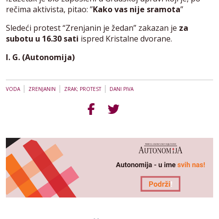
rečima aktivista, pitao: ”
Kako vas nije sramota
”
Sledeći protest “Zrenjanin je žedan” zakazan je
za
subotu u 16.30 sati
ispred Kristalne dvorane.
I. G. (Autonomija)
|
|
|
VODA
ZRENJANIN
ZRAK; PROTEST
DANI PIVA