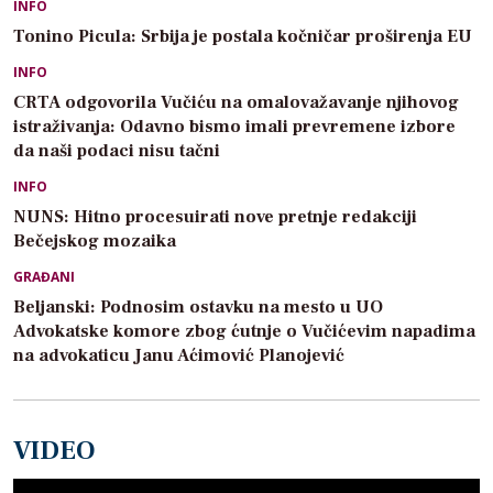
INFO
Tonino Picula: Srbija je postala kočničar proširenja EU
INFO
CRTA odgovorila Vučiću na omalovažavanje njihovog
istraživanja: Odavno bismo imali prevremene izbore
da naši podaci nisu tačni
INFO
NUNS: Hitno procesuirati nove pretnje redakciji
Bečejskog mozaika
GRAĐANI
Beljanski: Podnosim ostavku na mesto u UO
Advokatske komore zbog ćutnje o Vučićevim napadima
na advokaticu Janu Aćimović Planojević
VIDEO