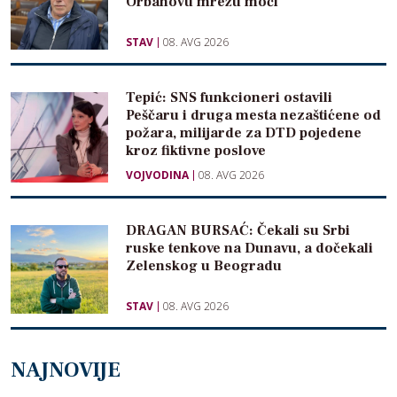
Orbanovu mrežu moći
STAV
08. AVG 2026
Tepić: SNS funkcioneri ostavili
Peščaru i druga mesta nezaštićene od
požara, milijarde za DTD pojedene
kroz fiktivne poslove
VOJVODINA
08. AVG 2026
DRAGAN BURSAĆ: Čekali su Srbi
ruske tenkove na Dunavu, a dočekali
Zelenskog u Beogradu
STAV
08. AVG 2026
NAJNOVIJE