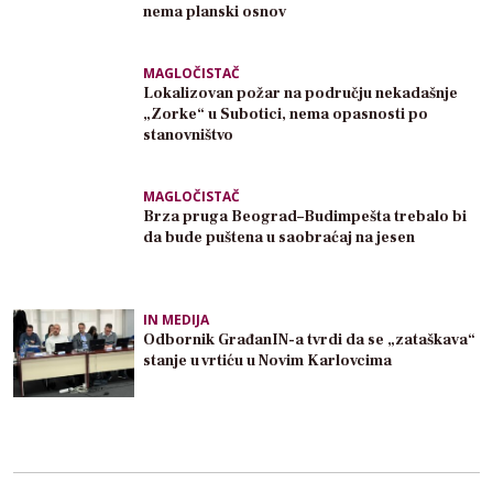
nema planski osnov
MAGLOČISTAČ
Lokalizovan požar na području nekadašnje
„Zorke“ u Subotici, nema opasnosti po
stanovništvo
MAGLOČISTAČ
Brza pruga Beograd–Budimpešta trebalo bi
da bude puštena u saobraćaj na jesen
IN MEDIJA
Odbornik GrađanIN-a tvrdi da se „zataškava“
stanje u vrtiću u Novim Karlovcima