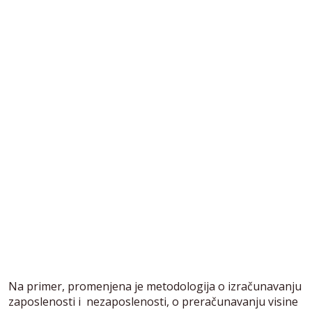
Na primer, promenjena je metodologija o izračunavanju
zaposlenosti i nezaposlenosti, o preračunavanju visine