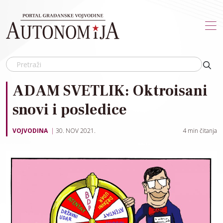
Skip to main content
ADAM SVETLIK: Oktroisani
snovi i posledice
VOJVODINA
30. NOV 2021.
4
min čitanja