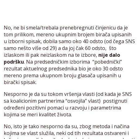
No, ne bi smela/trebala prenebregnuti činjenicu da je
tom prilikom, mereno ukupnim brojem birača upisanih
u izborni spisak, dobila samo oko 40 odsto (od čega SNS
samo nešto više od 29) a da joj čak 60 odsto, što
izlaskom ili pak neizlaskom na te izbore,
nije dalo
podršku
. Na predsedničkim izborima “pobednički”
rezultat aktuelnog predsednika bio je oko 30 odsto
mereno prema ukupnom broju glasača upisanih u
birački spisak.
Nesporno je da su tokom vršenja vlasti (od kada je SNS
sa koalicionim partnerima “osvojila” vlast) postignuti
određeni pozitivni pomaci u razvoju i parametrima
kojima se meri kvalitet života.
No, isto je tako nesporno da su, zbog metoda i načina
kojima se vlast služila, neki od tih rezultata ostvareni i