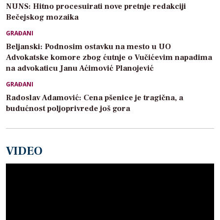
NUNS: Hitno procesuirati nove pretnje redakciji
Bečejskog mozaika
GRAĐANI
Beljanski: Podnosim ostavku na mesto u UO
Advokatske komore zbog ćutnje o Vučićevim napadima
na advokaticu Janu Aćimović Planojević
GRAĐANI
Radoslav Adamović: Cena pšenice je tragična, a
budućnost poljoprivrede još gora
VIDEO