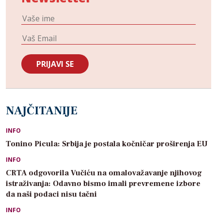
NAJČITANIJE
INFO
Tonino Picula: Srbija je postala kočničar proširenja EU
INFO
CRTA odgovorila Vučiću na omalovažavanje njihovog
istraživanja: Odavno bismo imali prevremene izbore
da naši podaci nisu tačni
INFO