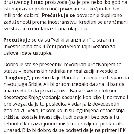
društvenog bruto proizvoda (pa je pre nekoliko godina
isti naprasno preko noći povećan za oko/preko dve
milijarde dolara).
Prećutkuje se
povećanje duplirane
zaduženosti prema inostranstvu, kreditni se aranžmani
svrstavaju u direktna strana ulaganja…
Prećutkuje se
da su “veliki aranžmani” o stranim
investicijama zaključeni pod velom tajni vezano za
uslove i date ustupke.
Dobro je što se presednik, revoltiran prozivanjem za
status vijetnamskih radnika na realizaciji investicije
“Linglong”,
prisetio da je Banat po razvijenosti spao na
nivou juga Srbije. Ali bi pritom trebalo da zna ili bar da
ima u vidu to da je na taj nivo Banat sveden tokom
desetogodišnjeg vladanja sadašnje koalicije. I, naravno i
pre svega, da je to posledica vladanja iz devedesetih
godina 20. veka, tokom kojih su izgubljena dotadašnja
tržišta, izostale investicije, ljudi ostajali bez posla i u
tehnološko-razvojnom smislu napravljeno pet koraka
unazad. Bilo bi dobro da se podseti da je na primer IPK