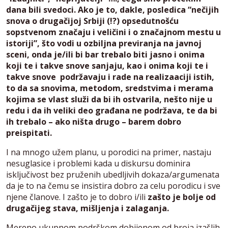
dana bili svedoci. Ako je to, dakle, posledica “nečijih
snova o drugačijoj Srbiji (!?) opsedutnošću
sopstvenom značaju i veličini i o značajnom mestu u
istoriji”, što vodi u ozbiljna previranja na javnoj
sceni, onda je/ili bi bar trebalo biti jasno i onima
koji te i takve snove sanjaju, kao i onima koji te i
takve snove podržavaju i rade na realizaaciji istih,
to da sa snovima, metodom, sredstvima i merama
kojima se vlast služi da bi ih ostvarila, nešto nije u
redu i da ih veliki deo građana ne podržava, te da bi
ih trebalo – ako ništa drugo – barem dobro
preispitati.
I na mnogo užem planu, u porodici na primer, nastaju
nesuglasice i problemi kada u diskursu dominira
isključivost bez pruženih ubedljivih dokaza/argumenata
da je to na čemu se insistira dobro za celu porodicu i sve
njene članove. I zašto je to dobro i/ili
zašto je bolje od
drugačijeg stava, mišljenja i zalaganja.
Mereno ukupnom podrškom dobijenom od broja izašlih