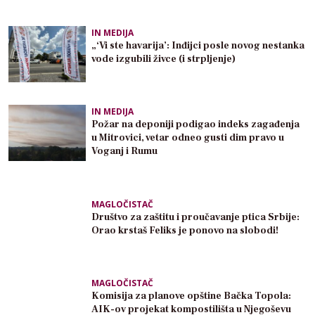
IN MEDIJA
„‘Vi ste havarija’: Inđijci posle novog nestanka
vode izgubili živce (i strpljenje)
IN MEDIJA
Požar na deponiji podigao indeks zagađenja
u Mitrovici, vetar odneo gusti dim pravo u
Voganj i Rumu
MAGLOČISTAČ
Društvo za zaštitu i proučavanje ptica Srbije:
Orao krstaš Feliks je ponovo na slobodi!
MAGLOČISTAČ
Komisija za planove opštine Bačka Topola:
AIK-ov projekat kompostilišta u Njegoševu