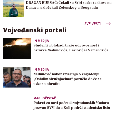
DRAGAN BURSAĆ: Čekali su Srbi ruske tenkove na
Dunavu, a dočekali Zelenskog u Beogradu
SVE VESTI
Vojvođanski portali
IN MEDIJA
Studenti u blokadi traže odgovornost i
ostavke Nedimovića, Pavlovića i Samardžića
IN MEDIJA
Nedimović nakon izveštaja o zagađenju:
„Ostalim stručnjacima“ poručio da će se
uskoro obratiti
MAGLOČISTAČ
Pokret za novi početak vojvođanskih Mađara
pozvao SVM da u Kuli podrži studentsku listu