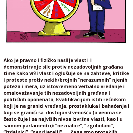
Ako je pravno i fizičko nasilje vlasti i
demonstriranje sile protiv nezadovoljnih građana
time kako vrši vlast i oglušuje se na zahteve, kritike
i proteste protiv nekih/brojnih “nerazumnih” njenih
poteza i mera, uz istovremeno verbalno vređanje i
omalovažavanje tih nezadovoljnih građana i
političkih oponenata, kvalifikacijom istih rečnikom
koji je na granici vređanja, prostakluka i bahaćenja i
koji se graniči sa dostojanstvenošću (a veoma se
često čuje i sa najviših nivoa izvršne vlasti, kao i u
samom parlamentu): “neznalice”,” zgubidani”,
“izdajnici”, “neprijatelji” …., čega smo proteklih