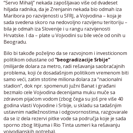
“Servo Mihalj” nekada zapošljavao više od dvadeset
hiljada radnika, da je Zrenjanin nekada bio odmah iza
Maribora po razvijenosti u SFRJ, a Vojvodina – koja je
sada svedena skoro na nedovoljno razvijenu teritoriju –
bila je odmah iza Slovenije i u rangu razvijenosti
Hrvatske. I da – plate u Vojvodini su bile veće od onih u
Beogradu.
Bilo bi takođe poželjno da se razvojnom i investicionom
politikom odustane od
“beogradizacije Srbije”
(milijarde dolara za metro, radi rešavanja saobraćajnih
problema, koji će dosadašnjom politikom vremenom biti
samo veći, zatim stotine miliona dolara za “nacionalni
stadion”, dok npr. spomenuti južni Banat i građani
bezmalo cele Vojvodina decenijama muku muče sa
zdravom pijaćom vodom (zbog čega su još pre više 40
godina vlasti Vojvodine i Srbije, u skladu sa tadašnjim
ustavnim nadležnostima i odgovornostima, razgovarale
da se iz dela rezervi pitke vode sa područja koje je sada
sporno zbog litijuma i Rio Tinta usmeri ka rešavanju
vojvodjanskih potreba).