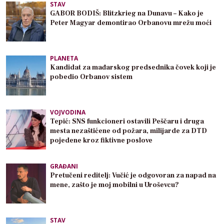
STAV
GABOR BODIŠ: Blitzkrieg na Dunavu – Kako je
Peter Magyar demontirao Orbanovu mrežu moći
PLANETA
Kandidat za mađarskog predsednika čovek koji je
pobedio Orbanov sistem
VOJVODINA
Tepić: SNS funkcioneri ostavili Peščaru i druga
mesta nezaštićene od požara, milijarde za DTD
pojedene kroz fiktivne poslove
GRAĐANI
Pretučeni reditelj: Vučić je odgovoran za napad na
mene, zašto je moj mobilni u Uroševcu?
STAV