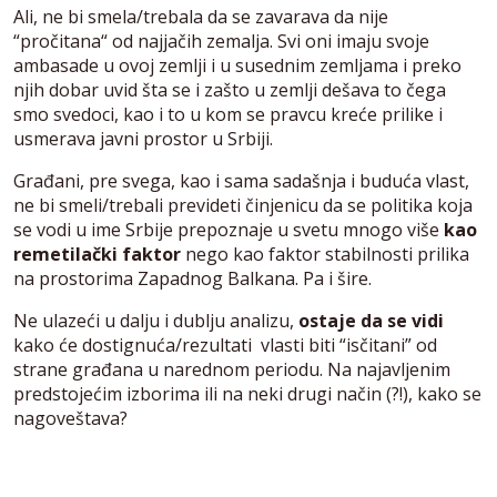
Ali, ne bi smela/trebala da se zavarava da nije
“pročitana“ od najjačih zemalja. Svi oni imaju svoje
ambasade u ovoj zemlji i u susednim zemljama i preko
njih dobar uvid šta se i zašto u zemlji dešava to čega
smo svedoci, kao i to u kom se pravcu kreće prilike i
usmerava javni prostor u Srbiji.
Građani, pre svega, kao i sama sadašnja i buduća vlast,
ne bi smeli/trebali prevideti činjenicu da se politika koja
se vodi u ime Srbije prepoznaje u svetu mnogo više
kao
remetilački faktor
nego kao faktor stabilnosti prilika
na prostorima Zapadnog Balkana. Pa i šire.
Ne ulazeći u dalju i dublju analizu,
ostaje da se vidi
kako će dostignuća/rezultati vlasti biti “isčitani” od
strane građana u narednom periodu. Na najavljenim
predstojećim izborima ili na neki drugi način (?!), kako se
nagoveštava?