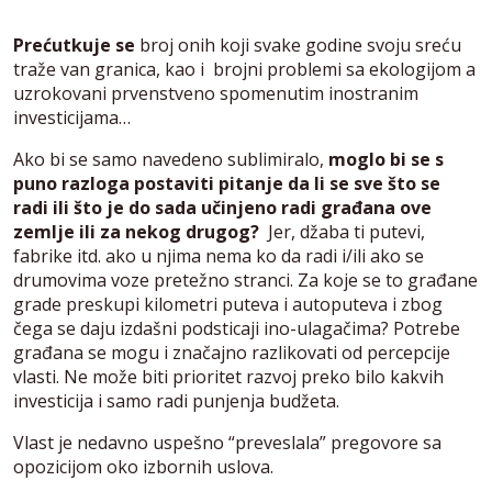
Prećutkuje se
broj onih koji svake godine svoju sreću
traže van granica, kao i brojni problemi sa ekologijom a
uzrokovani prvenstveno spomenutim inostranim
investicijama…
Ako bi se samo navedeno sublimiralo,
moglo bi se s
puno razloga postaviti pitanje da li se sve što se
radi ili što je do sada učinjeno radi građana ove
zemlje ili za nekog drugog?
Jer, džaba ti putevi,
fabrike itd. ako u njima nema ko da radi i/ili ako se
drumovima voze pretežno stranci. Za koje se to građane
grade preskupi kilometri puteva i autoputeva i zbog
čega se daju izdašni podsticaji ino-ulagačima? Potrebe
građana se mogu i značajno razlikovati od percepcije
vlasti. Ne može biti prioritet razvoj preko bilo kakvih
investicija i samo radi punjenja budžeta.
Vlast je nedavno uspešno “preveslala” pregovore sa
opozicijom oko izbornih uslova.