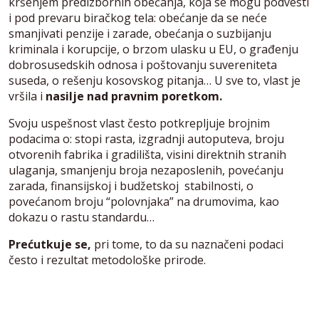
kršenjem predizbornih obećanja, koja se mogu podvesti
i pod prevaru biračkog tela: obećanje da se neće
smanjivati penzije i zarade, obećanja o suzbijanju
kriminala i korupcije, o brzom ulasku u EU, o građenju
dobrosusedskih odnosa i poštovanju suvereniteta
suseda, o rešenju kosovskog pitanja… U sve to, vlast je
vršila i
nasilje nad pravnim poretkom.
Svoju uspešnost vlast često potkrepljuje brojnim
podacima o: stopi rasta, izgradnji autoputeva, broju
otvorenih fabrika i gradilišta, visini direktnih stranih
ulaganja, smanjenju broja nezaposlenih, povećanju
zarada, finansijskoj i budžetskoj stabilnosti, o
povećanom broju “polovnjaka” na drumovima, kao
dokazu o rastu standardu…
Prećutkuje se,
pri tome, to da su naznačeni podaci
često i rezultat metodološke prirode.