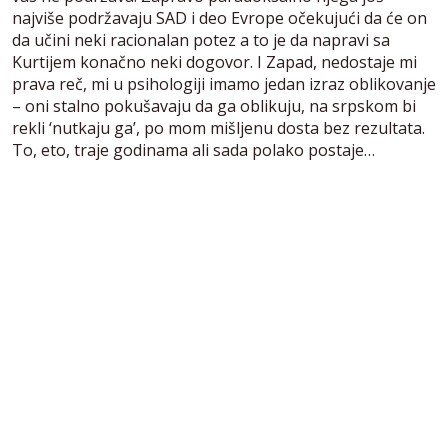
najviše podržavaju SAD i deo Evrope očekujući da će on
da učini neki racionalan potez a to je da napravi sa
Kurtijem konačno neki dogovor. I Zapad, nedostaje mi
prava reč, mi u psihologiji imamo jedan izraz oblikovanje
– oni stalno pokušavaju da ga oblikuju, na srpskom bi
rekli ‘nutkaju ga’, po mom mišljenu dosta bez rezultata.
To, eto, traje godinama ali sada polako postaje…