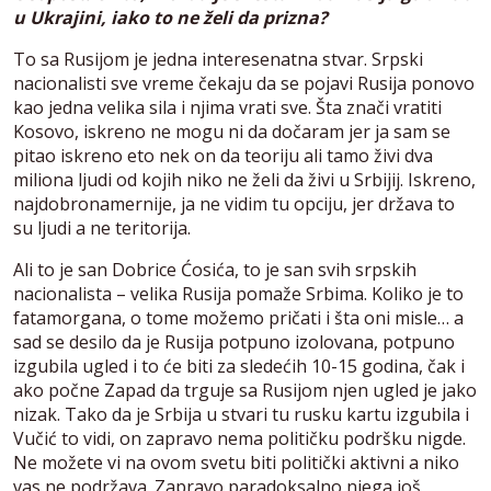
u Ukrajini, iako to ne želi da prizna?
To sa Rusijom je jedna interesenatna stvar. Srpski
nacionalisti sve vreme čekaju da se pojavi Rusija ponovo
kao jedna velika sila i njima vrati sve. Šta znači vratiti
Kosovo, iskreno ne mogu ni da dočaram jer ja sam se
pitao iskreno eto nek on da teoriju ali tamo živi dva
miliona ljudi od kojih niko ne želi da živi u Srbijij. Iskreno,
najdobronamernije, ja ne vidim tu opciju, jer država to
su ljudi a ne teritorija.
Ali to je san Dobrice Ćosića, to je san svih srpskih
nacionalista – velika Rusija pomaže Srbima. Koliko je to
fatamorgana, o tome možemo pričati i šta oni misle… a
sad se desilo da je Rusija potpuno izolovana, potpuno
izgubila ugled i to će biti za sledećih 10-15 godina, čak i
ako počne Zapad da trguje sa Rusijom njen ugled je jako
nizak. Tako da je Srbija u stvari tu rusku kartu izgubila i
Vučić to vidi, on zapravo nema političku podršku nigde.
Ne možete vi na ovom svetu biti politički aktivni a niko
vas ne podržava. Zapravo paradoksalno njega još