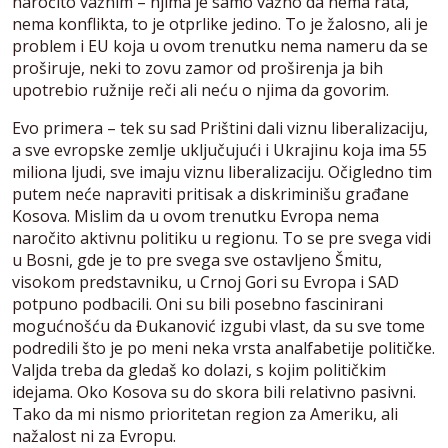
naročito važnim – njima je samo važno da nema rata,
nema konflikta, to je otprlike jedino. To je žalosno, ali je
problem i EU koja u ovom trenutku nema nameru da se
proširuje, neki to zovu zamor od proširenja ja bih
upotrebio ružnije reči ali neću o njima da govorim.
Evo primera – tek su sad Prištini dali viznu liberalizaciju,
a sve evropske zemlje uključujući i Ukrajinu koja ima 55
miliona ljudi, sve imaju viznu liberalizaciju. Očigledno tim
putem neće napraviti pritisak a diskriminišu građane
Kosova. Mislim da u ovom trenutku Evropa nema
naročito aktivnu politiku u regionu. To se pre svega vidi
u Bosni, gde je to pre svega sve ostavljeno Šmitu,
visokom predstavniku, u Crnoj Gori su Evropa i SAD
potpuno podbacili. Oni su bili posebno fascinirani
mogućnošću da Đukanović izgubi vlast, da su sve tome
podredili što je po meni neka vrsta analfabetije političke.
Valjda treba da gledaš ko dolazi, s kojim političkim
idejama. Oko Kosova su do skora bili relativno pasivni.
Tako da mi nismo prioritetan region za Ameriku, ali
nažalost ni za Evropu.