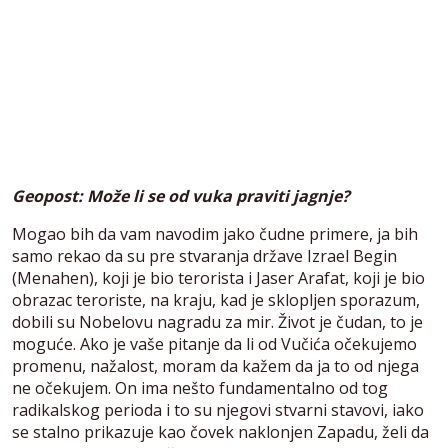
Geopost: Može li se od vuka praviti jagnje?
Mogao bih da vam navodim jako čudne primere, ja bih
samo rekao da su pre stvaranja države Izrael Begin
(Menahen), koji je bio terorista i Jaser Arafat, koji je bio
obrazac teroriste, na kraju, kad je sklopljen sporazum,
dobili su Nobelovu nagradu za mir. Život je čudan, to je
moguće. Ako je vaše pitanje da li od Vučića očekujemo
promenu, nažalost, moram da kažem da ja to od njega
ne očekujem. On ima nešto fundamentalno od tog
radikalskog perioda i to su njegovi stvarni stavovi, iako
se stalno prikazuje kao čovek naklonjen Zapadu, želi da