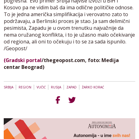
pogrešna. Evo primer Srbija najviše izvozi u BiH i
Kosovo pa ne vidim baš da ima odlične političke odnose.
To je jedna američka simplifikacija i verovatno zato to
podržavaju, a Berlinski proces je stao. Ja sam delimični
pesimista, Zapadu je u ovom trenutku najvažnije da
nema oružanog konflikta, i to je užasno malo očekivanje
od regiona, ali oni to očekuju i to se za sada ispunilo.
/Geopost/
(Gradski portal
/thegeopost.com, foto: Medija
centar Beograd)
|
|
|
|
|
SRBIJA
REGION
VUČIĆ
RUSIJA
ZAPAD
ŽARKO KORAĆ