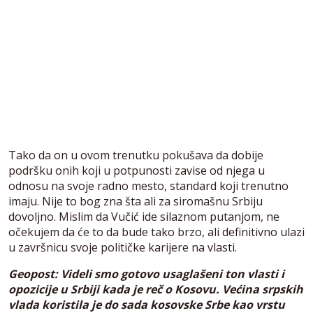
Tako da on u ovom trenutku pokušava da dobije
podršku onih koji u potpunosti zavise od njega u
odnosu na svoje radno mesto, standard koji trenutno
imaju. Nije to bog zna šta ali za siromašnu Srbiju
dovoljno. Mislim da Vučić ide silaznom putanjom, ne
očekujem da će to da bude tako brzo, ali definitivno ulazi
u završnicu svoje političke karijere na vlasti.
Geopost: Videli smo gotovo usaglašeni ton vlasti i
opozicije u Srbiji kada je reč o Kosovu. Većina srpskih
vlada koristila je do sada kosovske Srbe kao vrstu