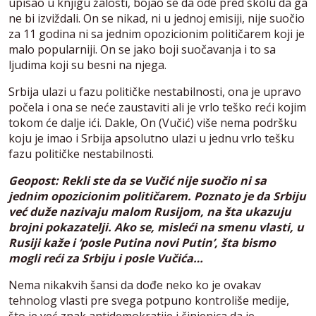
upisao u knjigu žalosti, bojao se da ode pred školu da ga
ne bi izviždali. On se nikad, ni u jednoj emisiji, nije suočio
za 11 godina ni sa jednim opozicionim političarem koji je
malo popularniji. On se jako boji suočavanja i to sa
ljudima koji su besni na njega.
Srbija ulazi u fazu političke nestabilnosti, ona je upravo
počela i ona se neće zaustaviti ali je vrlo teško reći kojim
tokom će dalje ići. Dakle, On (Vučić) više nema podršku
koju je imao i Srbija apsolutno ulazi u jednu vrlo tešku
fazu političke nestabilnosti.
Geopost: Rekli ste da se Vučić nije suočio ni sa
jednim opozicionim političarem. Poznato je da Srbiju
već duže nazivaju malom Rusijom, na šta ukazuju
brojni pokazatelji. Ako se, misleći na smenu vlasti, u
Rusiji kaže i ‘posle Putina novi Putin’, šta bismo
mogli reći za Srbiju i posle Vučića…
Nema nikakvih šansi da dođe neko ko je ovakav
tehnolog vlasti pre svega potpuno kontroliše medije,