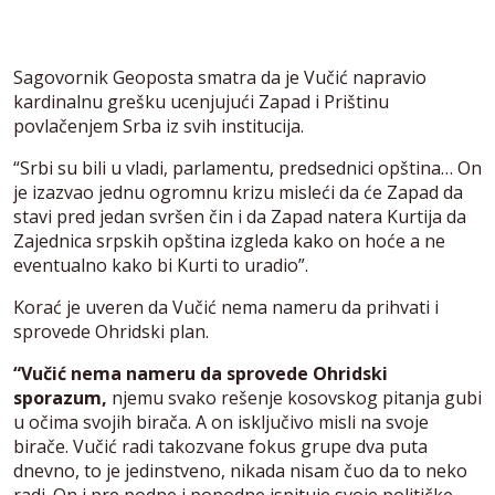
Sagovornik Geoposta smatra da je Vučić napravio
kardinalnu grešku ucenjujući Zapad i Prištinu
povlačenjem Srba iz svih institucija.
“Srbi su bili u vladi, parlamentu, predsednici opština… On
je izazvao jednu ogromnu krizu misleći da će Zapad da
stavi pred jedan svršen čin i da Zapad natera Kurtija da
Zajednica srpskih opština izgleda kako on hoće a ne
eventualno kako bi Kurti to uradio”.
Korać je uveren da Vučić nema nameru da prihvati i
sprovede Ohridski plan.
“Vučić nema nameru da sprovede Ohridski
sporazum,
njemu svako rešenje kosovskog pitanja gubi
u očima svojih birača. A on isključivo misli na svoje
birače. Vučić radi takozvane fokus grupe dva puta
dnevno, to je jedinstveno, nikada nisam čuo da to neko