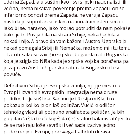
ode na Zapad, a u suštini kao i svi srpski nacionalisti, ili
većina, nema nikakvo poverenje prema Zapadu, on se
inferiorno odnosi prema Zapada, ne veruje Zapadu,
misli da je suprotan srpskim nacionalnim interesima i
iako bi se, naravno, jako morao potruditi da nam pokaže
kako je to Rusija bila na strani Srbije, nekad je bila a
nekad i nije. A pravo da vam kažem i Austro-Ugarska je
nekad pomagala Srbiji ili Nemačka, možemo mi i tu temu
otvoriti kako se završio srpsko-bugarski rat i Bugarska
koja je stigla do Niša kada je srpska vojska poražena pa
je zapravo Austro-Ugarska naterala Bugarsku da se
povuče.
Definitivno Srbija je evropska zemlja, njoj je mesto u
Evropi i izvan tih evropskih integracija nema druge
politike, to je suština. Sad mu je i Rusija otišla, i to
pokazuje koliko je on loš političar. Vučić je odličan
tehnolog vlasti ali potpuno analfabeta političar. Ja bih
ga pitao ‘a šta ti očekuješ da ćeš stalno balanisrati’ jer to
će se na kraju loše završiti i već sada izaziva jedno
podozrenje u Evropi, pre svega baltičkih država i