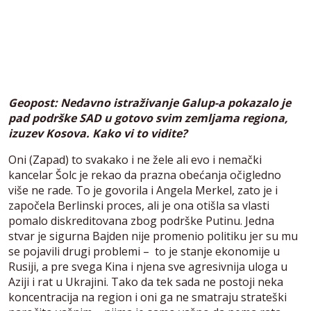
Geopost: Nedavno istraživanje Galup-a pokazalo je
pad podrške SAD u gotovo svim zemljama regiona,
izuzev Kosova. Kako vi to vidite?
Oni (Zapad) to svakako i ne žele ali evo i nemački
kancelar Šolc je rekao da prazna obećanja očigledno
više ne rade. To je govorila i Angela Merkel, zato je i
započela Berlinski proces, ali je ona otišla sa vlasti
pomalo diskreditovana zbog podrške Putinu. Jedna
stvar je sigurna Bajden nije promenio politiku jer su mu
se pojavili drugi problemi – to je stanje ekonomije u
Rusiji, a pre svega Kina i njena sve agresivnija uloga u
Aziji i rat u Ukrajini. Tako da tek sada ne postoji neka
koncentracija na region i oni ga ne smatraju strateški