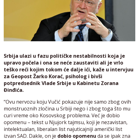
Srbija ulazi u fazu političke nestabilnosti koja je
upravo počela i ona se neće zaustaviti ali je vrlo
teško reći kojim tokom će dalje ići, kaže u intervjuu
za Geopost Žarko Korać, psiholog i bivši
potpredsednik Vlade Srbije u Kabinetu Zorana
Đinđića.
“Ovu nervozu koju Vučić pokazuje nije samo zbog ovih
monstruoznih zločina u Srbiji nego i zbog toga što mu
curi vreme oko Kosovskog problema. Već je dobio
opomenu – tekst u Njujork tajmsu, koji je nezavistan,
intelektualan, liberalan list najuticajniji američki list
izvan SAD. Dakle, on je
dobio opomenu
da se ipak zna