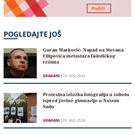
POGLEDAJTE JOŠ
Goran Marković: Napad na Stevana
Filipovića metastaza fašističkog
režima
GRAĐANI
06. AVG 2026
Protestna izložba fotografija u subotu
ispred Jovine gimnazije u Novom
Sadu
GRAĐANI
06. AVG 2026