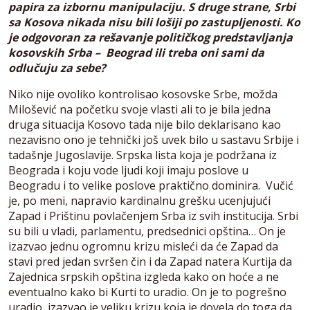
papira za izbornu manipulaciju. S druge strane, Srbi
sa Kosova nikada nisu bili lošiji po zastupljenosti. Ko
je odgovoran za rešavanje političkog predstavljanja
kosovskih Srba – Beograd ili treba oni sami da
odlučuju za sebe?
Niko nije ovoliko kontrolisao kosovske Srbe, možda
Milošević na početku svoje vlasti ali to je bila jedna
druga situacija Kosovo tada nije bilo deklarisano kao
nezavisno ono je tehnički još uvek bilo u sastavu Srbije i
tadašnje Jugoslavije. Srpska lista koja je podržana iz
Beograda i koju vode ljudi koji imaju poslove u
Beogradu i to velike poslove praktično dominira. Vučić
je, po meni, napravio kardinalnu grešku ucenjujući
Zapad i Prištinu povlačenjem Srba iz svih institucija. Srbi
su bili u vladi, parlamentu, predsednici opština… On je
izazvao jednu ogromnu krizu misleći da će Zapad da
stavi pred jedan svršen čin i da Zapad natera Kurtija da
Zajednica srpskih opština izgleda kako on hoće a ne
eventualno kako bi Kurti to uradio. On je to pogrešno
uradio, izazvao je veliku krizu koja je dovela do toga da