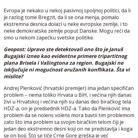
Evropa je nekako u nekoj pasivnoj spoljnoj politici, da li
je razlog tome Bregzit, da li se ona menja, pomalo
ekstremna desnica dolazi u neke evropske zemlje, i to
neke demokratske zemlje poput Danske. Mogu reći da
smo u nekom zapećku svetske politike.
Geopost: Upravo ste detektovali ono što je Januš
Bugajski izneo kao evidentne primere tripartitnog
plana Brisela i Vašingtona za region. Bugajski ne
isključuje ni mogućnost oružanih konflikata. Šta vi
mislite?
Andrej Plenković (hrvatski premijer) ima jedan specifičan
problem – nema toliko Hrvata u BiH, i većina njih danas
živi u Hrvatskoj i većina njih su danas deo biračkog tela
HDZ-a, on je predsednik HDZ-a. Tako da Plenković ima
problem da se nolens volens mora bavtii tim problemom
zato što ima problem sa svojim biračkim telom čiji je
jedan deo ekstremno desni koji on ne predstavlja i koga
se on boji. Što se tiče Crne Gore greška je već