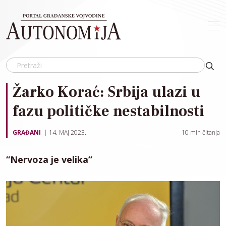
Skip to main content
Žarko Korać: Srbija ulazi u
fazu političke nestabilnosti
GRAĐANI
14. MAJ 2023.
10
min čitanja
“Nervoza je velika”