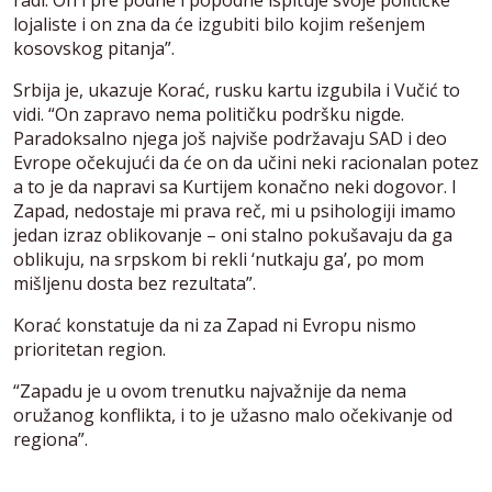
radi. On i pre podne i popodne ispituje svoje političke
lojaliste i on zna da će izgubiti bilo kojim rešenjem
kosovskog pitanja”.
Srbija je, ukazuje Korać, rusku kartu izgubila i Vučić to
vidi. “On zapravo nema političku podršku nigde.
Paradoksalno njega još najviše podržavaju SAD i deo
Evrope očekujući da će on da učini neki racionalan potez
a to je da napravi sa Kurtijem konačno neki dogovor. I
Zapad, nedostaje mi prava reč, mi u psihologiji imamo
jedan izraz oblikovanje – oni stalno pokušavaju da ga
oblikuju, na srpskom bi rekli ‘nutkaju ga’, po mom
mišljenu dosta bez rezultata”.
Korać konstatuje da ni za Zapad ni Evropu nismo
prioritetan region.
“Zapadu je u ovom trenutku najvažnije da nema
oružanog konflikta, i to je užasno malo očekivanje od
regiona”.