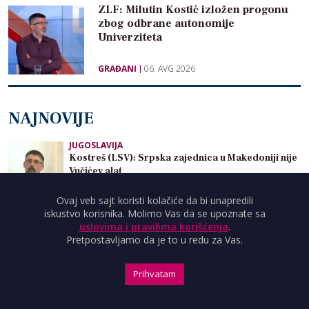
ZLF: Milutin Kostić izložen progonu
zbog odbrane autonomije
Univerziteta
GRAĐANI
06. AVG 2026
NAJNOVIJE
JUGOSLAVIJA
Kostreš (LSV): Srpska zajednica u Makedoniji nije
Vučićev alat
Ovaj veb sajt koristi kolačiće da bi unapredili
iskustvo korisnika. Molimo Vas da se upoznate sa
INFO
uslovima i pravilima korišćenja
.
Milivojević: Studentska lista ima podršku većine
Pretpostavljamo da je to u redu za Vas.
građana, Vučić je toga svestan
Prihvatam
INFO
Borko Stefanović: Vučićeva i Glišićeva radikalska