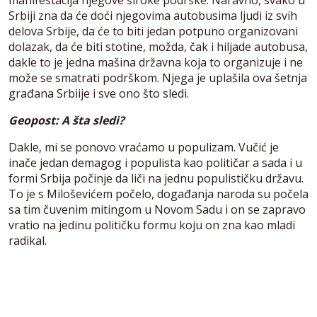
manifestacija njegove široke podrške. Naravno, svako u
Srbiji zna da će doći njegovima autobusima ljudi iz svih
delova Srbije, da će to biti jedan potpuno organizovani
dolazak, da će biti stotine, možda, čak i hiljade autobusa,
dakle to je jedna mašina državna koja to organizuje i ne
može se smatrati podrškom. Njega je uplašila ova šetnja
građana Srbiije i sve ono što sledi.
Geopost: A šta sledi?
Dakle, mi se ponovo vraćamo u populizam. Vučić je
inače jedan demagog i populista kao političar a sada i u
formi Srbija počinje da liči na jednu populističku državu.
To je s Miloševićem počelo, događanja naroda su počela
sa tim čuvenim mitingom u Novom Sadu i on se zapravo
vratio na jedinu političku formu koju on zna kao mladi
radikal.