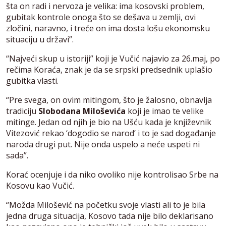
šta on radi i nervoza je velika: ima kosovski problem,
gubitak kontrole onoga što se dešava u zemlji, ovi
zločini, naravno, i treće on ima dosta lošu ekonomsku
situaciju u državi”.
“Najveći skup u istoriji” koji je Vučić najavio za 26.maj, po
rečima Koraća, znak je da se srpski predsednik uplašio
gubitka vlasti.
“Pre svega, on ovim mitingom, što je žalosno, obnavlja
tradiciju
Slobodana Miloševića
koji je imao te velike
mitinge. Jedan od njih je bio na Ušću kada je književnik
Vitezović rekao ‘dogodio se narod’ i to je sad događanje
naroda drugi put. Nije onda uspelo a neće uspeti ni
sada”.
Korać ocenjuje i da niko ovoliko nije kontrolisao Srbe na
Kosovu kao Vučić.
“Možda Milošević na početku svoje vlasti ali to je bila
jedna druga situacija, Kosovo tada nije bilo deklarisano