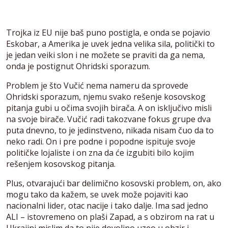
Trojka iz EU nije baš puno postigla, e onda se pojavio
Eskobar, a Amerika je uvek jedna velika sila, politički to
je jedan veiki slon i ne možete se praviti da ga nema,
onda je postignut Ohridski sporazum.
Problem je što Vučić nema nameru da sprovede
Ohridski sporazum, njemu svako rešenje kosovskog
pitanja gubi u očima svojih birača. A on isključivo misli
na svoje birače. Vučić radi takozvane fokus grupe dva
puta dnevno, to je jedinstveno, nikada nisam čuo da to
neko radi. On i pre podne i popodne ispituje svoje
političke lojaliste i on zna da će izgubiti bilo kojim
rešenjem kosovskog pitanja.
Plus, otvarajući bar delimično kosovski problem, on, ako
mogu tako da kažem, se uvek može pojaviti kao
nacionalni lider, otac nacije i tako dalje. Ima sad jedno
ALI – istovremeno on plaši Zapad, a s obzirom na rat u