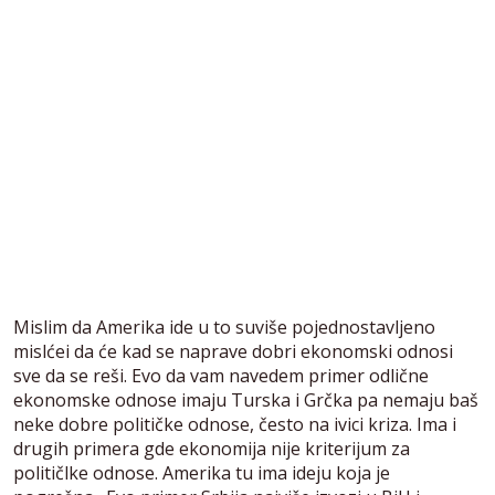
Mislim da Amerika ide u to suviše pojednostavljeno
mislćei da će kad se naprave dobri ekonomski odnosi
sve da se reši. Evo da vam navedem primer odlične
ekonomske odnose imaju Turska i Grčka pa nemaju baš
neke dobre političke odnose, često na ivici kriza. Ima i
drugih primera gde ekonomija nije kriterijum za
političlke odnose. Amerika tu ima ideju koja je