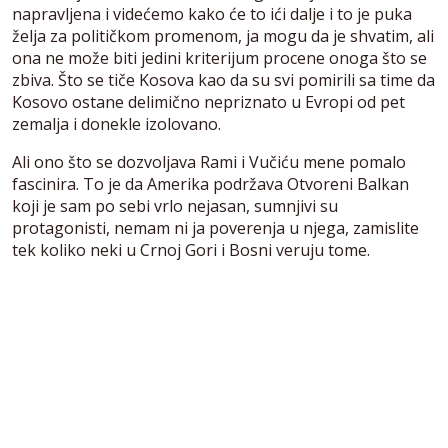
napravljena i videćemo kako će to ići dalje i to je puka
želja za političkom promenom, ja mogu da je shvatim, ali
ona ne može biti jedini kriterijum procene onoga što se
zbiva. Što se tiče Kosova kao da su svi pomirili sa time da
Kosovo ostane delimično nepriznato u Evropi od pet
zemalja i donekle izolovano.
Ali ono što se dozvoljava Rami i Vučiću mene pomalo
fascinira. To je da Amerika podržava Otvoreni Balkan
koji je sam po sebi vrlo nejasan, sumnjivi su
protagonisti, nemam ni ja poverenja u njega, zamislite
tek koliko neki u Crnoj Gori i Bosni veruju tome.