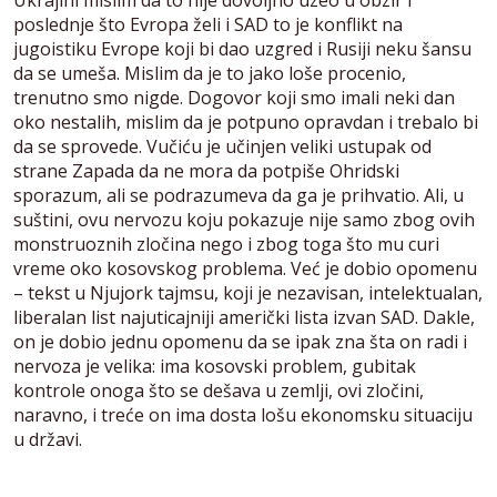
Ukrajini mislim da to nije dovoljno uzeo u obzir i
poslednje što Evropa želi i SAD to je konflikt na
jugoistiku Evrope koji bi dao uzgred i Rusiji neku šansu
da se umeša. Mislim da je to jako loše procenio,
trenutno smo nigde. Dogovor koji smo imali neki dan
oko nestalih, mislim da je potpuno opravdan i trebalo bi
da se sprovede. Vučiću je učinjen veliki ustupak od
strane Zapada da ne mora da potpiše Ohridski
sporazum, ali se podrazumeva da ga je prihvatio. Ali, u
suštini, ovu nervozu koju pokazuje nije samo zbog ovih
monstruoznih zločina nego i zbog toga što mu curi
vreme oko kosovskog problema. Već je dobio opomenu
– tekst u Njujork tajmsu, koji je nezavisan, intelektualan,
liberalan list najuticajniji američki lista izvan SAD. Dakle,
on je dobio jednu opomenu da se ipak zna šta on radi i
nervoza je velika: ima kosovski problem, gubitak
kontrole onoga što se dešava u zemlji, ovi zločini,
naravno, i treće on ima dosta lošu ekonomsku situaciju
u državi.