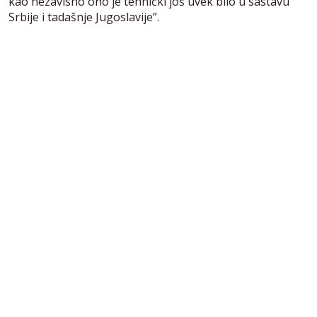
kao nezavisno ono je tehnički još uvek bilo u sastavu
Srbije i tadašnje Jugoslavije”.