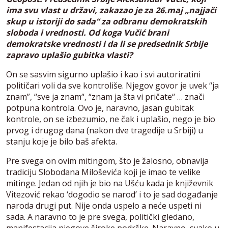
ima svu vlast u državi, zakazao je za 26.maj „najjači
skup u istoriji do sada“ za odbranu demokratskih
sloboda i vrednosti. Od koga Vučić brani
demokratske vrednosti i da li se predsednik Srbije
zapravo uplašio gubitka vlasti?
On se sasvim sigurno uplašio i kao i svi autoriratini
političari voli da sve kontroliše. Njegov govor je uvek “ja
znam”, “sve ja znam“, “znam ja šta vi pričate“ … znači
potpuna kontrola. Ovo je, naravno, jasan gubitak
kontrole, on se izbezumio, ne čak i uplašio, nego je bio
prvog i drugog dana (nakon dve tragedije u Srbiji) u
stanju koje je bilo baš afekta.
Pre svega on ovim mitingom, što je žalosno, obnavlja
tradiciju Slobodana Miloševića koji je imao te velike
mitinge. Jedan od njih je bio na Ušću kada je književnik
Vitezović rekao ‘dogodio se narod’ i to je sad događanje
naroda drugi put. Nije onda uspelo a neće uspeti ni
sada. A naravno to je pre svega, politički gledano,