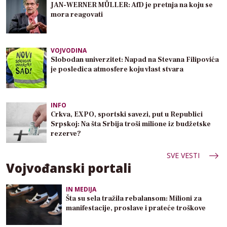
JAN-WERNER MÜLLER: AfD je pretnja na koju se
mora reagovati
VOJVODINA
Slobodan univerzitet: Napad na Stevana Filipovića
je posledica atmosfere koju vlast stvara
INFO
Crkva, EXPO, sportski savezi, put u Republici
Srpskoj: Na šta Srbija troši milione iz budžetske
rezerve?
SVE VESTI
Vojvođanski portali
IN MEDIJA
Šta su sela tražila rebalansom: Milioni za
manifestacije, proslave i prateće troškove