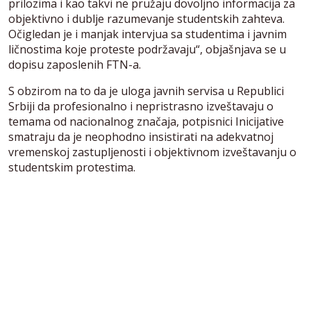
prilozima i kao takvi ne pružaju dovoljno informacija za
objektivno i dublje razumevanje studentskih zahteva.
Očigledan je i manjak intervjua sa studentima i javnim
ličnostima koje proteste podržavaju“, objašnjava se u
dopisu zaposlenih FTN-a.
S obzirom na to da je uloga javnih servisa u Republici
Srbiji da profesionalno i nepristrasno izveštavaju o
temama od nacionalnog značaja, potpisnici Inicijative
smatraju da je neophodno insistirati na adekvatnoj
vremenskoj zastupljenosti i objektivnom izveštavanju o
studentskim protestima.