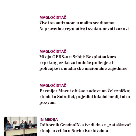
MAGLOČISTAČ
Život sa autizmom u malim sredinama:
Nepravedne regulative i svakodnevni izazovi
MAGLOČISTAČ
Misija OEBS-a u Srbiji: Besplatan kurs
srpskog jezika za buduće policajce i
policajke iz mađarske nacionalne zajednice
MAGLOČISTAČ
Premijer Macut obišao radove na Železničkoj
stanici u Subotici, pojedini lokalni mediji nisu
pozvani
IN MEDIJA
Odbornik GrađanIN-a tvrdi da se „zataškava“
stanje u vrtiću u Novim Karlovcima