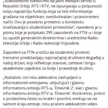
„Svakodnevno svedočimo da javni medijski servisi u
Republici Srbiji, RTS i RTV, ne ispunjavaju u potpunosti
svoju najvažniju funkciju koja se tiče informisanja
građana na objektivan, sveobuhvatan i pravovremen
način. Ovo je posebno primetno u kontekstu
izveštavanja o studentskim protestima“, navedeno je u
pismu koje je potpisalo 299 zaposlenih na FTN-u i koje
su uputili generalnim direktorima i urednicima Radio-
televizije Srbije i Radio-televizije Vojvodine.
Zaposleni sa FTN-a ističu da studentski protesti
trenutno predstavljaju najznačajniji društveni događaj u
našoj državi, koji reflektuje stavove, zahteve i brigu
akademske zajednice za bolje i pravednije društvo.
„Nažalost, oni nisu adekvatno zastupljeni u
informativnim emisijama, uključujući i glavnu
informativnu emisiju RTS-a, ‘Dnevnik 2’, kao i glavnu
informativnu emisiju RTV-a, ‘Dnevnik’. Konkretno, prilozi
o protestima često su kratki i površni, emituju se na
samom kraju emisije, nisu praćeni adekvatnim video-