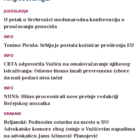
JUGOSLAVIJA
U petak u Srebrenici međunarodna konferencija o
proučavanju genocida
INFO
Tonino Picula: Srbija je postala kočničar proširenja EU
INFO
CRTA odgovorila Vučiću na omalovažavanje njihovog
istraživanja: Odavno bismo imali prevremene izbore
da naši podaci nisu tačni
INFO
NUNS: Hitno procesuirati nove pretnje redakciji
Bečejskog mozaika
GRAĐANI
Beljanski: Podnosim ostavku na mesto u UO
Advokatske komore zbog ćutnje o Vučićevim napadima
na advokaticu Janu Aćimović Planojević