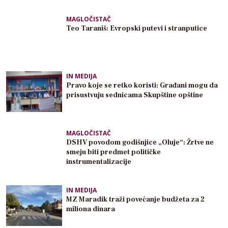
MAGLOČISTAČ
Teo Taraniš: Evropski putevi i stranputice
IN MEDIJA
Pravo koje se retko koristi: Građani mogu da
prisustvuju sednicama Skupštine opštine
MAGLOČISTAČ
DSHV povodom godišnjice „Oluje“: Žrtve ne
smeju biti predmet političke
instrumentalizacije
IN MEDIJA
MZ Maradik traži povećanje budžeta za 2
miliona dinara