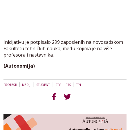
Inicijativu je potpisalo 299 zaposlenih na novosadskom
Fakultetu tehničkih nauka, među kojima je najviše
profesora i nastavnika.
(Autonomija)
|
|
|
|
|
PROTESTI
MEDIJI
STUDENTI
RTV
RTS
FTN