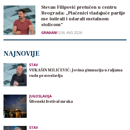
Stevan Filipović pretučen u centru
Beograda: „Plaćenici vladajuće partije
me šutirali i udarali metalnom
stolicom“
GRAĐANI
06. AVG 2026
NAJNOVIJE
STAV
VUKAŠIN MILIĆEVIĆ: Jovina gimnazija u raljama
vudu pravoslavlja
JUGOSLAVIJA
Šibenski festival mraka
STAV