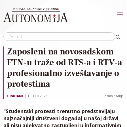
Skip to main content
Zaposleni na novosadskom
FTN-u traže od RTS-a i RTV-a
profesionalno izveštavanje o
protestima
GRAĐANI
13. FEB 2025.
2
min čitanja
"Studentski protesti trenutno predstavljaju
najznačajniji društveni događaj u našoj državi,
ali nisu adekvatno zastupljeni u informativnim