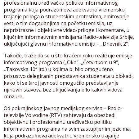
profesionalnu uređivačku politiku informativnog
programa koja podrazumeva adekvatno vremensko
trajanje priloga o studentskim protestima, emitovanje
vesti o tim događanjima na početku emisija, uz
nepristrasne i objektivne video-priloge i komentare, u
ključnim informativnim emisijama Radio-televizije Srbije,
uključujući glavnu informativnu emisiju – „Dnevnik 2“.
Takođe, traže da se u što kraćem roku realizuje emisije
informativnog programa („Oko“, „Četvrtkom u 9“,
„Takovska 10“ itd.) u kojima bi bilo omogućeno
prisustvo delegiranih predstavnika studenata u blokadi,
kako bi se široj javnosti omogućilo predstavljanje
njihovih stavova bez uključivanja bilo kakvih vidova
cenzure.
Od pokrajinskog javnog medijskog servisa – Radio-
televizije Vojvodine (RTV) zahtevaju da obezbedi
objektivnu i profesionalnu uređivačku politiku
informativnih programa na svim zastupljenim jezicima,
koja podrazumeva adekvatno vremensko trajanje