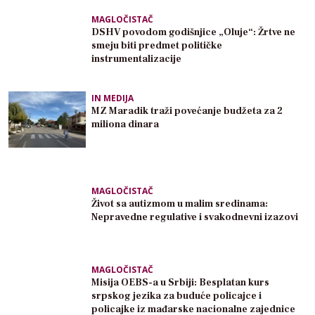
MAGLOČISTAČ
DSHV povodom godišnjice „Oluje“: Žrtve ne
smeju biti predmet političke
instrumentalizacije
IN MEDIJA
MZ Maradik traži povećanje budžeta za 2
miliona dinara
MAGLOČISTAČ
Život sa autizmom u malim sredinama:
Nepravedne regulative i svakodnevni izazovi
MAGLOČISTAČ
Misija OEBS-a u Srbiji: Besplatan kurs
srpskog jezika za buduće policajce i
policajke iz mađarske nacionalne zajednice