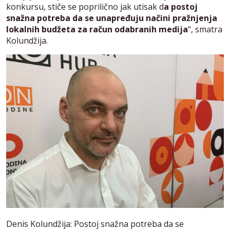
konkursu, stiče se poprilično jak utisak d
a postoj
snažna potreba da se unapređuju načini pražnjenja
lokalnih budžeta za račun odabranih medija
“, smatra
Kolundžija.
Denis Kolundžija: Postoj snažna potreba da se