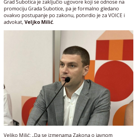
Grad Subotica je zaključio ugovore koji se odnose na
promociju Grada Subotice, pa je formalno gledano
ovakvo postupanje po zakonu, potvrdio je za VOICE i
advokat,
Veljko Milić
.
Veljko Milić: „Da se izmenama Zakona o javnom