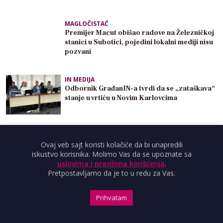
MAGLOČISTAČ
Premijer Macut obišao radove na Železničkoj
stanici u Subotici, pojedini lokalni mediji nisu
pozvani
IN MEDIJA
Odbornik GrađanIN-a tvrdi da se „zataškava“
stanje u vrtiću u Novim Karlovcima
IN MEDIJA
Ovaj veb sajt koristi kolačiće da bi unapredili
Biciklistička tura iz Inđije ka Beogradu
iskustvo korisnika. Molimo Vas da se upoznate sa
povodom skupa na Slaviji
uslovima i pravilima korišćenja
.
Pretpostavljamo da je to u redu za Vas.
Prihvatam