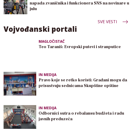
napada zvaničnika i funkcionera SNS na novinare u
julu
SVE VESTI
Vojvođanski portali
MAGLOČISTAČ
Teo Taraniš: Evropski putevi i stranputice
IN MEDIJA
Pravo koje se retko koristi: Građani mogu da
prisustvuju sednicama Skupštine opštine
IN MEDIJA
Odbornici sutra o rebalansu budžeta i radu
javnih preduzeća