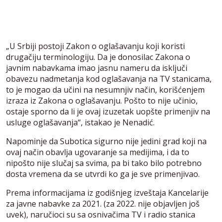
„U Srbiji postoji Zakon o oglašavanju koji koristi
drugačiju terminologiju. Da je donosilac Zakona o
javnim nabavkama imao jasnu nameru da isključi
obavezu nadmetanja kod oglašavanja na TV stanicama,
to je mogao da učini na nesumnjiv način, korišćenjem
izraza iz Zakona o oglašavanju. Pošto to nije učinio,
ostaje sporno da li je ovaj izuzetak uopšte primenjiv na
usluge oglašavanja“, istakao je Nenadić.
Napominje da Subotica sigurno nije jedini grad koji na
ovaj način obavlja ugovaranje sa medijima, i da to
nipošto nije slučaj sa svima, pa bi tako bilo potrebno
dosta vremena da se utvrdi ko ga je sve primenjivao.
Prema informacijama iz godišnjeg izveštaja Kancelarije
za javne nabavke za 2021. (za 2022. nije objavljen još
uvek), naručioci su sa osnivačima TV i radio stanica