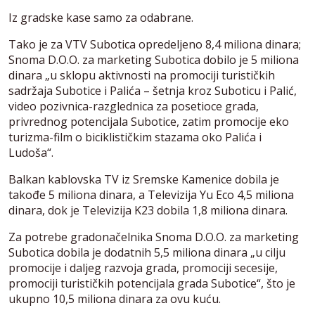
Iz gradske kase samo za odabrane.
Tako je za VTV Subotica opredeljeno 8,4 miliona dinara;
Snoma D.O.O. za marketing Subotica dobilo je 5 miliona
dinara „u sklopu aktivnosti na promociji turističkih
sadržaja Subotice i Palića – šetnja kroz Suboticu i Palić,
video pozivnica-razglednica za posetioce grada,
privrednog potencijala Subotice, zatim promocije eko
turizma-film o biciklističkim stazama oko Palića i
Ludoša“.
Balkan kablovska TV iz Sremske Kamenice dobila je
takođe 5 miliona dinara, a Televizija Yu Eco 4,5 miliona
dinara, dok je Televizija K23 dobila 1,8 miliona dinara.
Za potrebe gradonačelnika Snoma D.O.O. za marketing
Subotica dobila je dodatnih 5,5 miliona dinara „u cilju
promocije i daljeg razvoja grada, promociji secesije,
promociji turističkih potencijala grada Subotice“, što je
ukupno 10,5 miliona dinara za ovu kuću.