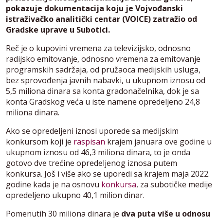
pokazuje dokumentacija koju je Vojvođanski
istraživačko analitički centar (VOICE) zatražio od
Gradske uprave u Subotici.
Reč je o kupovini vremena za televizijsko, odnosno
radijsko emitovanje, odnosno vremena za emitovanje
programskih sadržaja, od pružaoca medijskih usluga,
bez sprovođenja javnih nabavki, u ukupnom iznosu od
5,5 miliona dinara sa konta gradonačelnika, dok je sa
konta Gradskog veća u iste namene opredeljeno 24,8
miliona dinara.
Ako se opredeljeni iznosi uporede sa medijskim
konkursom koji je
raspisan
krajem januara ove godine u
ukupnom iznosu od 46,3 miliona dinara, to je onda
gotovo dve trećine opredeljenog iznosa putem
konkursa. Još i više ako se uporedi sa krajem maja 2022.
godine kada je na osnovu
konkursa
, za subotičke medije
opredeljeno ukupno 40,1 milion dinar.
Pomenutih 30 miliona dinara je
dva puta više u odnosu