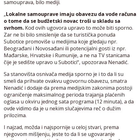
samouprava, bilo mediji.
„
Lokalne samouprave imaju obavezu da vode računa
o tome da se budžetski novac troši u skladu sa
svrhom.
Kod ovih ugovora upravo to može biti sporno.
Zar ne bi bilo smislenije da se turistička ponuda
Subotice promoviše u medijima koje gledaju npr.
Beograđani i Novosađani ili potencijalni gosti iz npr.
Mađarske, Hrvatske i Rumunije, a ne na TV stanicama
čije je sedište upravo u Subotici“, upozorava Nenadić.
Sa stanovišta osnivača medija sporno je i to da li su
smeli da prihvate ovakvu ugovornu obavezu, smatra
Nenadić i dodaje da prema medijskim zakonima postoji
ograničenje maksimalnog perioda trajanja plaćenih
oglasa u okviru jednog sata programa (12 minuta), a da
ovde vidimo da je u nekim slučajevima reč o dužim
prilozima.
I najzad, možda i najspornije u celoj stvari, prema
njegovom mišljenju, jeste to da li se ugovaranje