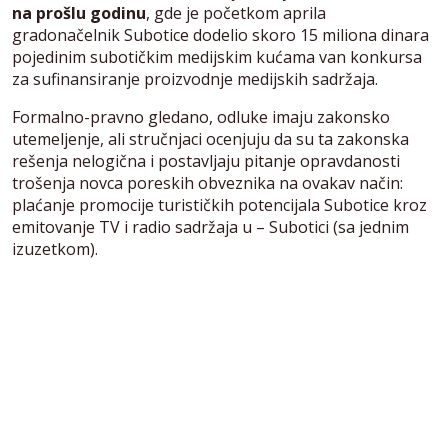
na prošlu godinu
, gde je početkom aprila
gradonačelnik Subotice dodelio skoro 15 miliona dinara
pojedinim subotičkim medijskim kućama van konkursa
za sufinansiranje proizvodnje medijskih sadržaja.
Formalno-pravno gledano, odluke imaju zakonsko
utemeljenje, ali stručnjaci ocenjuju da su ta zakonska
rešenja nelogična i postavljaju pitanje opravdanosti
trošenja novca poreskih obveznika na ovakav način:
plaćanje promocije turističkih potencijala Subotice kroz
emitovanje TV i radio sadržaja u – Subotici (sa jednim
izuzetkom).