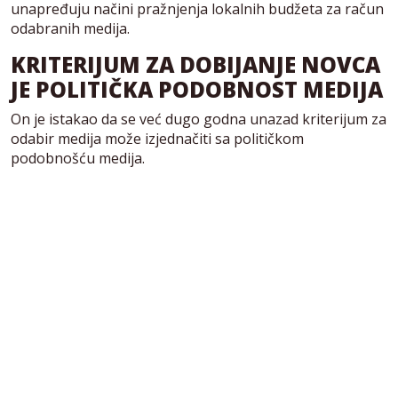
unapređuju načini pražnjenja lokalnih budžeta za račun
odabranih medija.
KRITERIJUM ZA DOBIJANJE NOVCA
JE POLITIČKA PODOBNOST MEDIJA
On je istakao da se već dugo godna unazad kriterijum za
odabir medija može izjednačiti sa političkom
podobnošću medija.