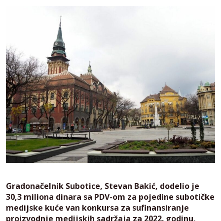
Gradonačelnik Subotice, Stevan Bakić, dodelio je
30,3 miliona dinara sa PDV-om za pojedine subotičke
medijske kuće van konkursa za sufinansiranje
proizvodnje medijskih sadržaja za 2022. godinu,