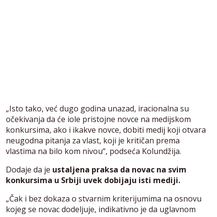
„Isto tako, već dugo godina unazad, iracionalna su
očekivanja da će iole pristojne novce na medijskom
konkursima, ako i ikakve novce, dobiti medij koji otvara
neugodna pitanja za vlast, koji je kritičan prema
vlastima na bilo kom nivou“, podseća Kolundžija.
Dodaje da je
ustaljena praksa da novac na svim
konkursima u Srbiji uvek dobijaju isti mediji.
„Čak i bez dokaza o stvarnim kriterijumima na osnovu
kojeg se novac dodeljuje, indikativno je da uglavnom