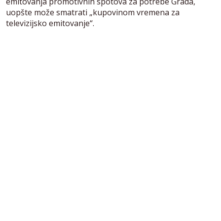
emitovanja promotivnih spotova za potrebe Grada,
uopšte može smatrati „kupovinom vremena za
televizijsko emitovanje“.