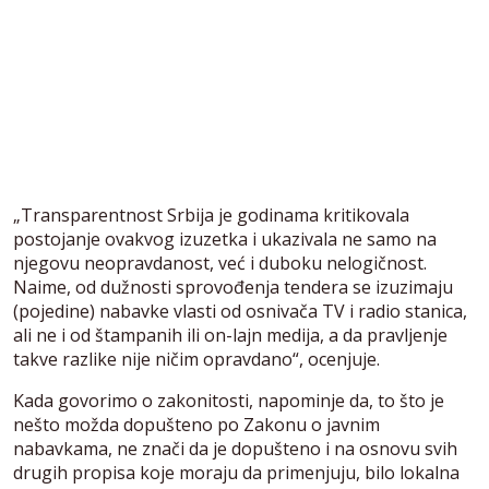
„Transparentnost Srbija je godinama kritikovala
postojanje ovakvog izuzetka i ukazivala ne samo na
njegovu neopravdanost, već i duboku nelogičnost.
Naime, od dužnosti sprovođenja tendera se izuzimaju
(pojedine) nabavke vlasti od osnivača TV i radio stanica,
ali ne i od štampanih ili on-lajn medija, a da pravljenje
takve razlike nije ničim opravdano“, ocenjuje.
Kada govorimo o zakonitosti, napominje da, to što je
nešto možda dopušteno po Zakonu o javnim
nabavkama, ne znači da je dopušteno i na osnovu svih
drugih propisa koje moraju da primenjuju, bilo lokalna