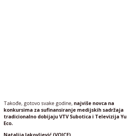
Takođe, gotovo svake godine,
najviše novca na
konkursima za sufinansiranje medijskih sadržaja
tradicionalno dobijaju VTV Subotica i Televizija Yu
Eco.
Natalija Jakovljević (VOICE)