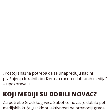
„Postoj snažna potreba da se unapređuju načini
pražnjenja lokalnih budžeta za račun odabranih medija“
– upozoravaju.
KOJI MEDIJI SU DOBILI NOVAC?
Za potrebe Gradskog veća Subotice novac je dobilo pet
medijskih kuća „u sklopu aktivnosti na promociji grada