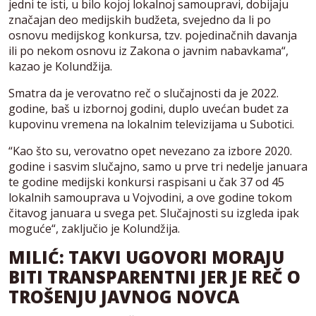
jedni te isti, u bilo kojoj lokalnoj samoupravi, dobijaju
značajan deo medijskih budžeta, svejedno da li po
osnovu medijskog konkursa, tzv. pojedinačnih davanja
ili po nekom osnovu iz Zakona o javnim nabavkama“,
kazao je Kolundžija.
Smatra da je verovatno reč o slučajnosti da je 2022.
godine, baš u izbornoj godini, duplo uvećan budet za
kupovinu vremena na lokalnim televizijama u Subotici.
“Kao što su, verovatno opet nevezano za izbore 2020.
godine i sasvim slučajno, samo u prve tri nedelje januara
te godine medijski konkursi raspisani u čak 37 od 45
lokalnih samouprava u Vojvodini, a ove godine tokom
čitavog januara u svega pet. Slučajnosti su izgleda ipak
moguće“, zaključio je Kolundžija.
MILIĆ: TAKVI UGOVORI MORAJU
BITI TRANSPARENTNI JER JE REČ O
TROŠENJU JAVNOG NOVCA