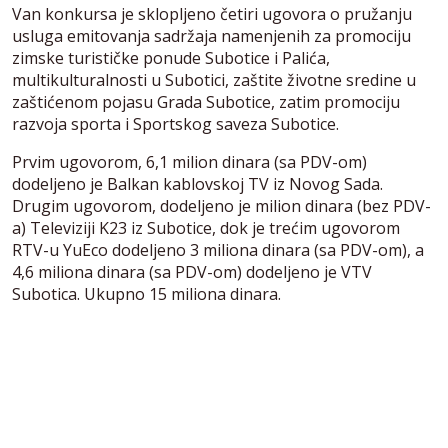
Van konkursa je sklopljeno četiri ugovora o pružanju
usluga emitovanja sadržaja namenjenih za promociju
zimske turističke ponude Subotice i Palića,
multikulturalnosti u Subotici, zaštite životne sredine u
zaštićenom pojasu Grada Subotice, zatim promociju
razvoja sporta i Sportskog saveza Subotice.
Prvim ugovorom, 6,1 milion dinara (sa PDV-om)
dodeljeno je Balkan kablovskoj TV iz Novog Sada.
Drugim ugovorom, dodeljeno je milion dinara (bez PDV-
a) Televiziji K23 iz Subotice, dok je trećim ugovorom
RTV-u YuEco dodeljeno 3 miliona dinara (sa PDV-om), a
4,6 miliona dinara (sa PDV-om) dodeljeno je VTV
Subotica. Ukupno 15 miliona dinara.