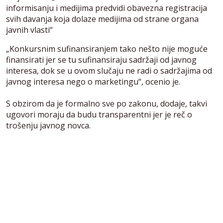
informisanju i medijima predvidi obavezna registracija
svih davanja koja dolaze medijima od strane organa
javnih vlasti“
„Konkursnim sufinansiranjem tako nešto nije moguće
finansirati jer se tu sufinansiraju sadržaji od javnog
interesa, dok se u ovom slučaju ne radi o sadržajima od
javnog interesa nego o marketingu“, ocenio je.
S obzirom da je formalno sve po zakonu, dodaje, takvi
ugovori moraju da budu transparentni jer je reč o
trošenju javnog novca.