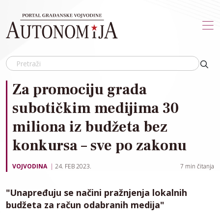
Skip to main content
Za promociju grada
subotičkim medijima 30
miliona iz budžeta bez
konkursa – sve po zakonu
VOJVODINA
24. FEB 2023.
7
min čitanja
"Unapređuju se načini pražnjenja lokalnih
budžeta za račun odabranih medija"