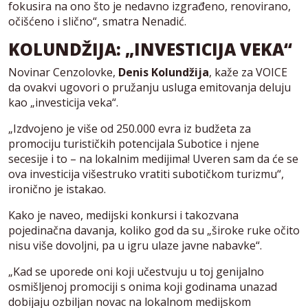
fokusira na ono što je nedavno izgrađeno, renovirano,
očišćeno i slično“, smatra Nenadić.
KOLUNDŽIJA: „INVESTICIJA VEKA“
Novinar Cenzolovke,
Denis Kolundžija
, kaže za VOICE
da ovakvi ugovori o pružanju usluga emitovanja deluju
kao „investicija veka“.
„Izdvojeno je više od 250.000 evra iz budžeta za
promociju turističkih potencijala Subotice i njene
secesije i to – na lokalnim medijima! Uveren sam da će se
ova investicija višestruko vratiti subotičkom turizmu“,
ironično je istakao.
Kako je naveo, medijski konkursi i takozvana
pojedinačna davanja, koliko god da su „široke ruke očito
nisu više dovoljni, pa u igru ulaze javne nabavke“.
„Kad se uporede oni koji učestvuju u toj genijalno
osmišljenoj promociji s onima koji godinama unazad
dobijaju ozbiljan novac na lokalnom medijskom