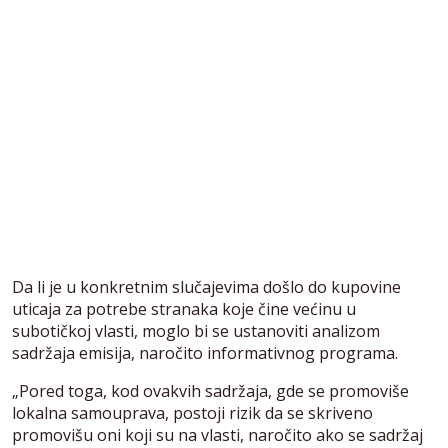
Da li je u konkretnim slučajevima došlo do kupovine
uticaja za potrebe stranaka koje čine većinu u
subotičkoj vlasti, moglo bi se ustanoviti analizom
sadržaja emisija, naročito informativnog programa.
„Pored toga, kod ovakvih sadržaja, gde se promoviše
lokalna samouprava, postoji rizik da se skriveno
promovišu oni koji su na vlasti, naročito ako se sadržaj