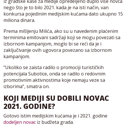
iz gradske kase za medije opredeljeno duplo više novca
nego što je to bilo 2021. kada je na isti način, van
konkursa pojedinim medijskim kućama dato ukupno 15
miliona dinara.
Prema mišljenju Milića, ako su u navedenim plaćenim
terminima emitovani sadržaji koji se mogu povezati sa
izbornom kampanjom, moglo bi se reći da je i
zaključivanje ovih ugovora povezano sa izbornom
kampanjom.
“Ukoliko se zaista radilo o promociji turističkih
potencijala Subotice, onda se radilo o redovnim
promotivnim aktivnostima koje nemaju veze sa
izborima“, smatra on.
KOJI MEDIJI SU DOBILI NOVAC
2021. GODINE?
Gotovo istim medijskim kućama je i 2021. godine
dodeljen novac
iz budžeta grada.