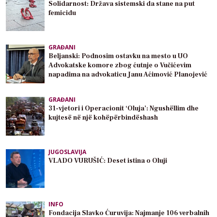
Solidarnost: Država sistemski da stane na put
femicidu
GRAĐANI
Beljanski: Podnosim ostavku na mesto u UO
Advokatske komore zbog ćutnje o Vučićevim
napadima na advokaticu Janu Aćimović Planojević
GRAĐANI
31-vjetori i Operacionit ‘Oluja’: Ngushëllim dhe
kujtesë në një kohëpërbindëshash
JUGOSLAVIJA
VLADO VURUŠIĆ: Deset istina o Oluji
INFO
Fondacija Slavko Ćuruvija: Najmanje 106 verbalnih