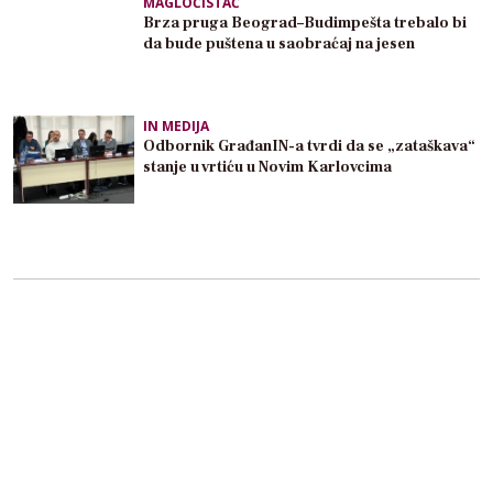
MAGLOČISTAČ
Brza pruga Beograd–Budimpešta trebalo bi
da bude puštena u saobraćaj na jesen
IN MEDIJA
Odbornik GrađanIN-a tvrdi da se „zataškava“
stanje u vrtiću u Novim Karlovcima