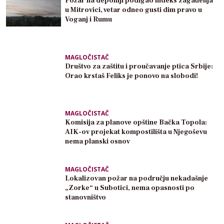
Požar na deponiji podigao indeks zagađenja
u Mitrovici, vetar odneo gusti dim pravo u
Voganj i Rumu
MAGLOČISTAČ
Društvo za zaštitu i proučavanje ptica Srbije:
Orao krstaš Feliks je ponovo na slobodi!
MAGLOČISTAČ
Komisija za planove opštine Bačka Topola:
AIK-ov projekat kompostilišta u Njegoševu
nema planski osnov
MAGLOČISTAČ
Lokalizovan požar na području nekadašnje
„Zorke“ u Subotici, nema opasnosti po
stanovništvo