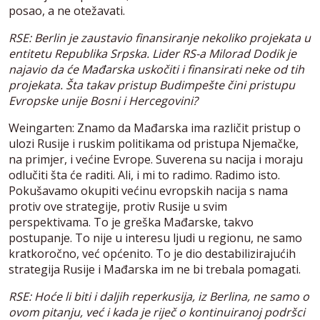
posao, a ne otežavati.
RSE: Berlin je zaustavio finansiranje nekoliko projekata u
entitetu Republika Srpska. Lider RS-a Milorad Dodik je
najavio da će Mađarska uskočiti i finansirati neke od tih
projekata. Šta takav pristup Budimpešte čini pristupu
Evropske unije Bosni i Hercegovini?
Weingarten: Znamo da Mađarska ima različit pristup o
ulozi Rusije i ruskim politikama od pristupa Njemačke,
na primjer, i većine Evrope. Suverena su nacija i moraju
odlučiti šta će raditi. Ali, i mi to radimo. Radimo isto.
Pokušavamo okupiti većinu evropskih nacija s nama
protiv ove strategije, protiv Rusije u svim
perspektivama. To je greška Mađarske, takvo
postupanje. To nije u interesu ljudi u regionu, ne samo
kratkoročno, već općenito. To je dio destabilizirajućih
strategija Rusije i Mađarska im ne bi trebala pomagati.
RSE: Hoće li biti i daljih reperkusija, iz Berlina, ne samo o
ovom pitanju, već i kada je riječ o kontinuiranoj podršci