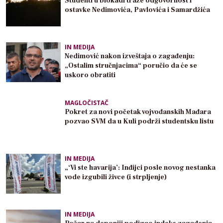
Studenti u blokadi traže odgovornost i
ostavke Nedimovića, Pavlovića i Samardžića
IN MEDIJA
Nedimović nakon izveštaja o zagađenju:
„Ostalim stručnjacima“ poručio da će se
uskoro obratiti
MAGLOČISTAČ
Pokret za novi početak vojvođanskih Mađara
pozvao SVM da u Kuli podrži studentsku listu
IN MEDIJA
„‘Vi ste havarija’: Inđijci posle novog nestanka
vode izgubili živce (i strpljenje)
IN MEDIJA