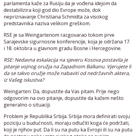
parlamenta kaže za Rusiju da je vođena idejom da
destabilizira koji god dio Evrope može, dok
nepriznavanje Christiana Schmidta za visokog
predstavnika naziva velikom greškom.
RSE je sa Weingartenom razgovarao tokom prve
Sarajevske sigurnosne konferencije, koja je održana 17.
i 18. oktobra u glavnom gradu Bosne i Hercegovine.
RSE: Nedavna eskalacija na sjeveru Kosova postavila je
pitanje vojnog oružja na Zapadnom Balkanu. Vjerujete li
da se takvo oružje može nabaviti od nedržavnih aktera,
iz Vašeg iskustva?
Weingarten: Da, dopustite da Vas pitam. Prije nego
odgovorim na ovo pitanje, dopustite da kažem nešto
generalno o situaciji.
Problem je Republika Srbija. Srbija mora definirati svoju
poziciju u budućnosti, moraju odlučiti koga će podržati,
koji je njihov put. Da li su na putu ka Evropi ili su na putu