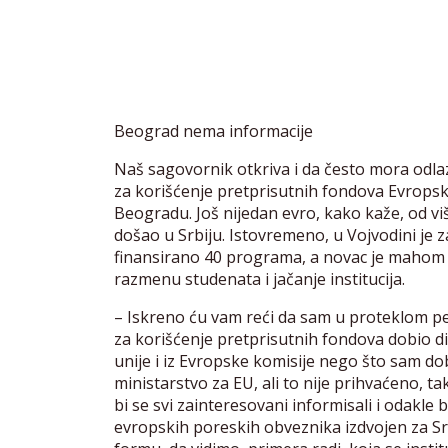
Beograd nema informacije
Naš sagovornik otkriva i da često mora odlaz
za korišćenje pretprisutnih fondova Evropske
Beogradu. Još nijedan evro, kako kaže, od vi
došao u Srbiju. Istovremeno, u Vojvodini je 
finansirano 40 programa, a novac je mahom 
razmenu studenata i jačanje institucija.
– Iskreno ću vam reći da sam u proteklom p
za korišćenje pretprisutnih fondova dobio d
unije i iz Evropske komisije nego što sam do
ministarstvo za EU, ali to nije prihvaćeno, 
bi se svi zainteresovani informisali i odakle
evropskih poreskih obveznika izdvojen za Sr