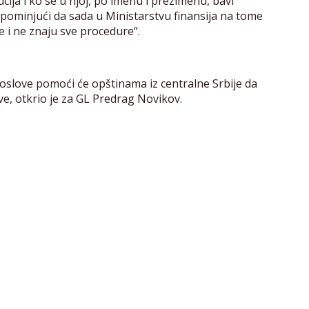
ucija i ko se u njoj, po imenu i prezimenu, bavi
ominjući da sada u Ministarstvu finansija na tome
e i ne znaju sve procedure“.
oslove pomoći će opštinama iz centralne Srbije da
e, otkrio je za GL Predrag Novikov.