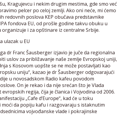
šu, Kragujevcu i nekim drugim mestima, gde smo već
ravimo pelcer po celoj zemlji. Ako oni neće, mi ćemo
ojih redovnih poslova KEP obučava predstavnike
 IPA fondova EU, od prošle godine takvu obuku u
rganizuje i za opštinare iz centralne Srbije.
za ulazak u EU
rga dr Franc Šausberger izjavio je juče da regionalna
ti uslov za približavanje naše zemlje Evropskoj uniji,
dnja s Kosovom uopšte se ne može postavljati kao
Evropsku uniju“, kazao je dr Šausberger odgovarajući
medije u novosadskom Radio kafeu povodom
slove. On je rekao i da nije srećan što je Vlada
 evropskih regija, čija je članica i Vojvodina od 2006.
nifestaciju „Cafe d’Europe“, kad će u toku
 moći da popiju kafu i razgovaraju s istaknutim
redsednicima vojvođanske vlade i pokrajinske