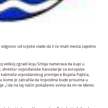
odgovor od srpske vlade da li će imati mesta zajedno
j velikoj zgradi koju Srbija namerava da kupi u
ov, direktor vojvođanske Kancelarije za evropske
u kabineta vojvođanskog premijera Bojana Pajtića,
u kome je zatražila da Vojvodina bude prisutna u
bije „i da na taj način pokažemo svima da mi ne idemo