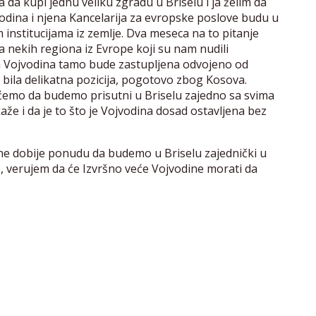
a kupi jednu veliku zgradu u Briselu i ja želim da
jvodina i njena Kancelarija za evropske poslove budu u
 institucijama iz zemlje. Dva meseca na to pitanje
nekih regiona iz Evrope koji su nam nudili
 da Vojvodina tamo bude zastupljena odvojeno od
to bila delikatna pozicija, pogotovo zbog Kosova.
ćemo da budemo prisutni u Briselu zajedno sa svima
aže i da je to što je Vojvodina dosad ostavljena bez
ne dobije ponudu da budemo u Briselu zajednički u
je, verujem da će Izvršno veće Vojvodine morati da