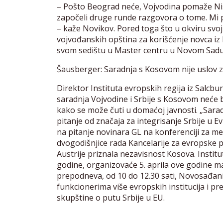
– Pošto Beograd neće, Vojvodina pomaže Ni
započeli druge runde razgovora o tome. Mi p
– kaže Novikov. Pored toga što u okviru sv
vojvođanskih opština za korišćenje novca iz
svom sedištu u Master centru u Novom Sadu o
Šausberger: Saradnja s Kosovom nije uslov 
Direktor Instituta evropskih regija iz Salcbu
saradnja Vojvodine i Srbije s Kosovom neće bi
kako se može čuti u domaćoj javnosti. „Sara
pitanje od značaja za integrisanje Srbije u 
na pitanje novinara GL na konferenciji za 
dvogodišnjice rada Kancelarije za evropske po
Austrije priznala nezavisnost Kosova. Institut
godine, organizovaće 5. aprila ove godine ma
prepodneva, od 10 do 12.30 sati, Novosađani
funkcionerima više evropskih institucija i p
skupštine o putu Srbije u EU.