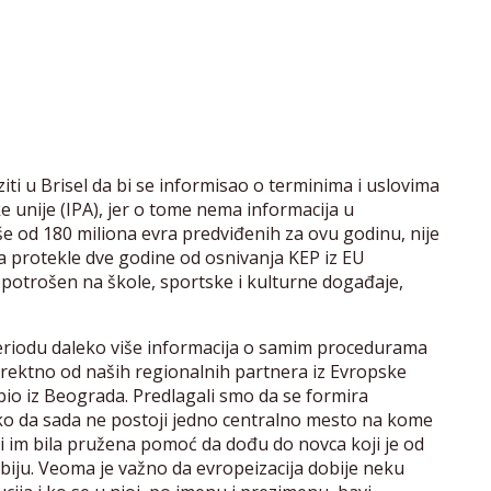
iti u Brisel da bi se informisao o terminima i uslovima
 unije (IPA), jer o tome nema informacija u
še od 180 miliona evra predviđenih za ovu godinu, nije
za protekle dve godine od osnivanja KEP iz EU
potrošen na škole, sportske i kulturne događaje,
eriodu daleko više informacija o samim procedurama
irektno od naših regionalnih partnera iz Evropske
bio iz Beograda. Predlagali smo da se formira
tako da sada ne postoji jedno centralno mesto na kome
 bi im bila pružena pomoć da dođu do novca koji je od
biju. Veoma je važno da evropeizacija dobije neku