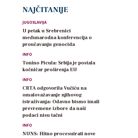
NAJČITANIJE
JUGOSLAVIJA
U petak u Srebrenici
međunarodna konferencija o
proučavanju genocida
INFO
Tonino Picula: Srbija je postala
kočničar proširenja EU
INFO
CRTA odgovorila Vučiću na
omalovažavanje njihovog
istraživanja: Odavno bismo imali
prevremene izbore da naši
podaci nisu tačni
INFO
NUNS: Hitno procesuirati nove