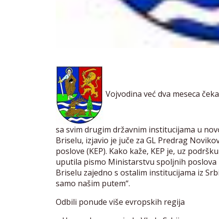
Vojvodina već dva meseca čeka 
sa svim drugim državnim institucijama u novo
Briselu, izjavio je juče za GL Predrag Novik
poslove (KEP). Kako kaže, KEP je, uz podršk
uputila pismo Ministarstvu spoljnih poslova 
Briselu zajedno s ostalim institucijama iz Sr
samo našim putem“.
Odbili ponude više evropskih regija