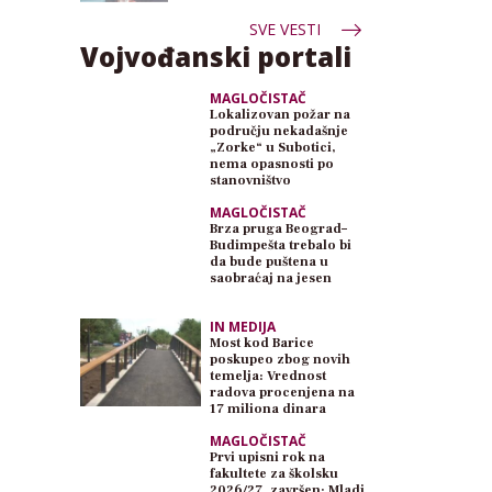
SVE VESTI
Vojvođanski portali
MAGLOČISTAČ
Lokalizovan požar na
području nekadašnje
„Zorke“ u Subotici,
nema opasnosti po
stanovništvo
MAGLOČISTAČ
Brza pruga Beograd–
Budimpešta trebalo bi
da bude puštena u
saobraćaj na jesen
IN MEDIJA
Most kod Barice
poskupeo zbog novih
temelja: Vrednost
radova procenjena na
17 miliona dinara
MAGLOČISTAČ
Prvi upisni rok na
fakultete za školsku
2026/27. završen: Mladi