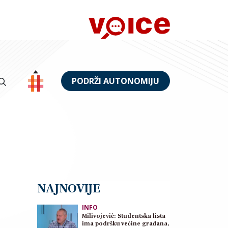
PODRŽI AUTONOMIJU
NAJNOVIJE
INFO
Milivojević: Studentska lista
ima podršku većine građana,