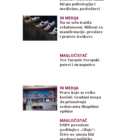
biraju psihologiju i
medicinu, poslodavci
traže inženjere
IN MEDIJA
Šta su sela tražila
rebalansom: Milioni za
manifestacije, proslave
i prateće troškove
MAGLOČISTAČ
Teo Taraniš: Evropski
putevi i stranputice
IN MEDIJA
Pravo koje se retko
koristi: Građani mogu
da prisustvuju
sednicama Skupštine
opštine
MAGLOČISTAČ
DSHV povodom
godišnjice „Oluje“:
Žrtve ne smeju biti
predmet političke