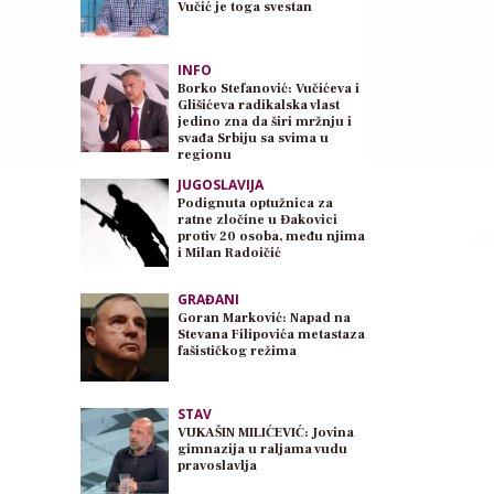
Vučić je toga svestan
INFO
Borko Stefanović: Vučićeva i
Glišićeva radikalska vlast
jedino zna da širi mržnju i
svađa Srbiju sa svima u
regionu
JUGOSLAVIJA
Podignuta optužnica za
ratne zločine u Đakovici
protiv 20 osoba, među njima
i Milan Radoičić
GRAĐANI
Goran Marković: Napad na
Stevana Filipovića metastaza
fašističkog režima
STAV
VUKAŠIN MILIĆEVIĆ: Jovina
gimnazija u raljama vudu
pravoslavlja