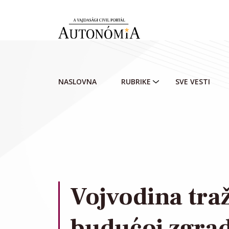
Skip to main content
NASLOVNA
RUBRIKE
SVE VESTI
Vojvodina traž
budućoj zgradi