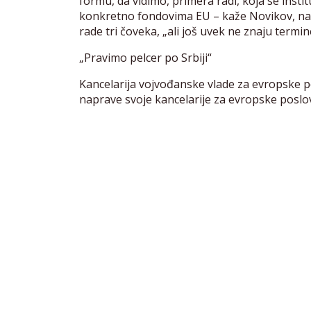
formu, da vidimo, primera radi, koja se instit
konkretno fondovima EU – kaže Novikov, nap
rade tri čoveka, „ali još uvek ne znaju termin
„Pravimo pelcer po Srbiji“
Kancelarija vojvođanske vlade za evropske p
naprave svoje kancelarije za evropske poslov