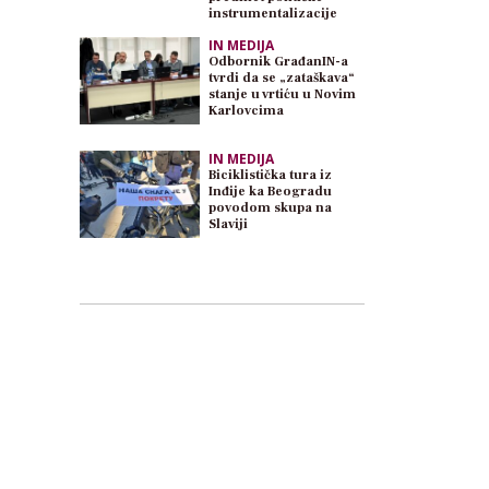
instrumentalizacije
IN MEDIJA
Odbornik GrađanIN-a
tvrdi da se „zataškava“
stanje u vrtiću u Novim
Karlovcima
IN MEDIJA
Biciklistička tura iz
Inđije ka Beogradu
povodom skupa na
Slaviji