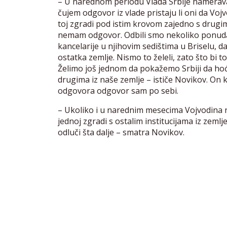
– U narednom periodu Vlada Srbije namerava d
čujem odgovor iz vlade pristaju li oni da Vo
toj zgradi pod istim krovom zajedno s drugim
nemam odgovor. Odbili smo nekoliko ponuda 
kancelarije u njihovim sedištima u Briselu,
ostatka zemlje. Nismo to želeli, zato što bi 
Želimo još jednom da pokažemo Srbiji da ho
drugima iz naše zemlje – ističe Novikov. On k
odgovora odgovor sam po sebi.
– Ukoliko i u narednim mesecima Vojvodina 
jednoj zgradi s ostalim institucijama iz zeml
odluči šta dalje – smatra Novikov.