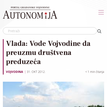
Skip to main content
Vlada: Vode Vojvodine da
preuzmu društvena
preduzeća
VOJVODINA
31. OKT 2012.
< 1
min čitanja