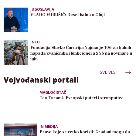
JUGOSLAVIJA
VLADO VURUŠIĆ: Deset istina o Oluji
INFO
Fondacija Slavko Ćuruvija: Najmanje 106 verbalnih
napada zvaničnika i funkcionera SNS na novinare u
julu
SVE VESTI
Vojvođanski portali
MAGLOČISTAČ
Teo Taraniš: Evropski putevi i stranputice
IN MEDIJA
Pravo koje se retko koristi: Građani mogu da