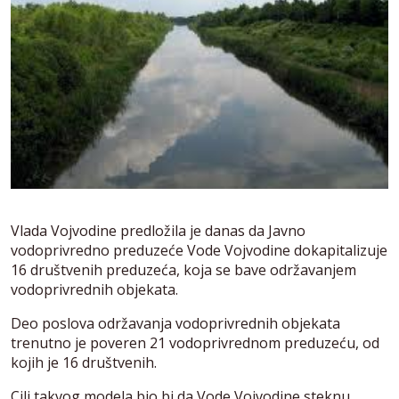
Vlada Vojvodine predložila je danas da Javno
vodoprivredno preduzeće Vode Vojvodine dokapitalizuje
16 društvenih preduzeća, koja se bave održavanjem
vodoprivrednih objekata.
Deo poslova održavanja vodoprivrednih objekata
trenutno je poveren 21 vodoprivrednom preduzeću, od
kojih je 16 društvenih.
Cilj takvog modela bio bi da Vode Vojvodine steknu