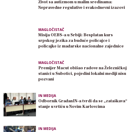
Život sa autizmom u malim sredinama:
Nepravedne regulative i svakodnevni izazovi
MAGLOČISTAČ
Misija OEBS-a u Srbiji: Besplatan kurs
srpskog jezika za buduće policajce i
policajke iz mađarske nacionalne zajednice
MAGLOČISTAČ
Premijer Macut obišao radove na Železničkoj
stanici u Subotici, pojedini lokalni mediji nisu
pozvani
IN MEDIJA
Odbornik GrađanIN-a tvrdi da se „zataškava“
stanje u vrtiću u Novim Karlovcima
IN MEDIJA