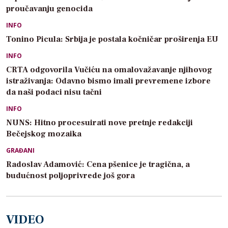
proučavanju genocida
INFO
Tonino Picula: Srbija je postala kočničar proširenja EU
INFO
CRTA odgovorila Vučiću na omalovažavanje njihovog
istraživanja: Odavno bismo imali prevremene izbore
da naši podaci nisu tačni
INFO
NUNS: Hitno procesuirati nove pretnje redakciji
Bečejskog mozaika
GRAĐANI
Radoslav Adamović: Cena pšenice je tragična, a
budućnost poljoprivrede još gora
VIDEO