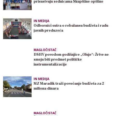
prisustvuju sednicama Skupštine opštine
IN MEDIJA
Odbornici sutra o rebalansu budžeta i radu
javnih preduzeća
MAGLOČISTAČ
DSHV povodom godišnjice „Oluje“: Žrtve ne
smeju biti predmet političke
instrumentalizacije
IN MEDIJA
MZ Maradik traži povećanje budžeta za 2
miliona dinara
MAGLOČISTAČ