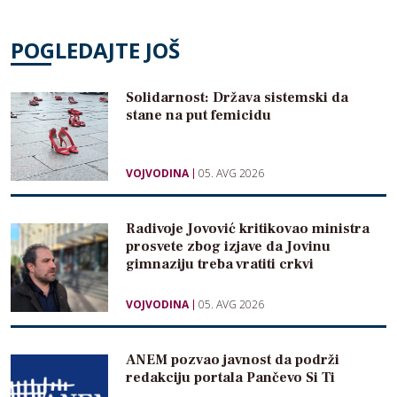
POGLEDAJTE JOŠ
Solidarnost: Država sistemski da
stane na put femicidu
VOJVODINA
05. AVG 2026
Radivoje Jovović kritikovao ministra
prosvete zbog izjave da Jovinu
gimnaziju treba vratiti crkvi
VOJVODINA
05. AVG 2026
ANEM pozvao javnost da podrži
redakciju portala Pančevo Si Ti