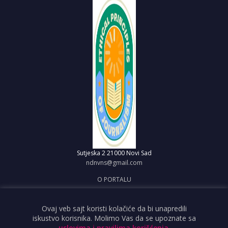
Sutjeska 2
21000 Novi Sad
ndnvns@gmail.com
O PORTALU
IMPRESUM
OBJAVI VEST
Ovaj veb sajt koristi kolačiće da bi unapredili
iskustvo korisnika. Molimo Vas da se upoznate sa
USLOVI KORIŠĆENJA
uslovima i pravilima korišćenja
.