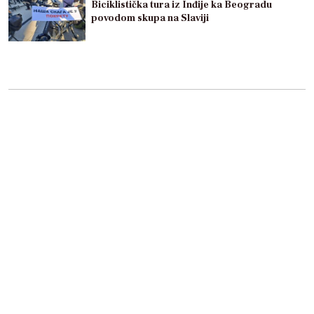
Biciklistička tura iz Inđije ka Beogradu
povodom skupa na Slaviji