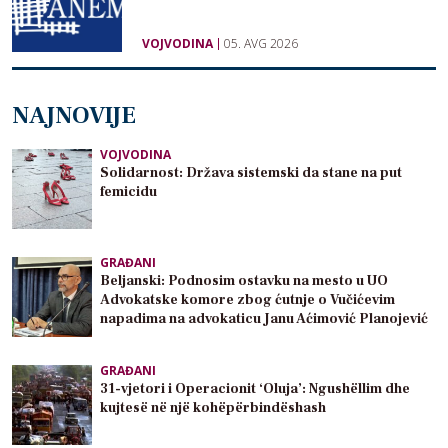
VOJVODINA
05. AVG 2026
NAJNOVIJE
VOJVODINA
Solidarnost: Država sistemski da stane na put
femicidu
GRAĐANI
Beljanski: Podnosim ostavku na mesto u UO
Advokatske komore zbog ćutnje o Vučićevim
napadima na advokaticu Janu Aćimović Planojević
GRAĐANI
31-vjetori i Operacionit ‘Oluja’: Ngushëllim dhe
kujtesë në një kohëpërbindëshash