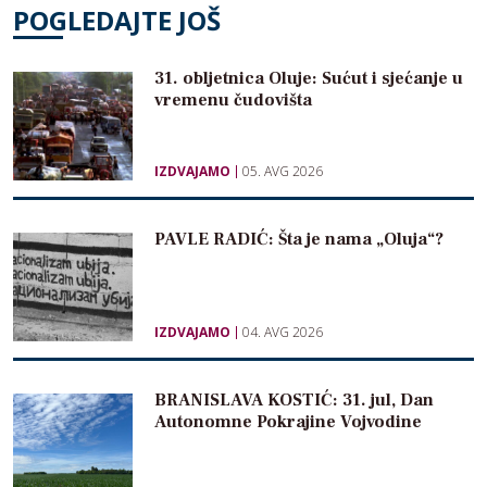
POGLEDAJTE JOŠ
31. obljetnica Oluje: Sućut i sjećanje u
vremenu čudovišta
IZDVAJAMO
05. AVG 2026
PAVLE RADIĆ: Šta je nama „Oluja“?
IZDVAJAMO
04. AVG 2026
BRANISLAVA KOSTIĆ: 31. jul, Dan
Autonomne Pokrajine Vojvodine