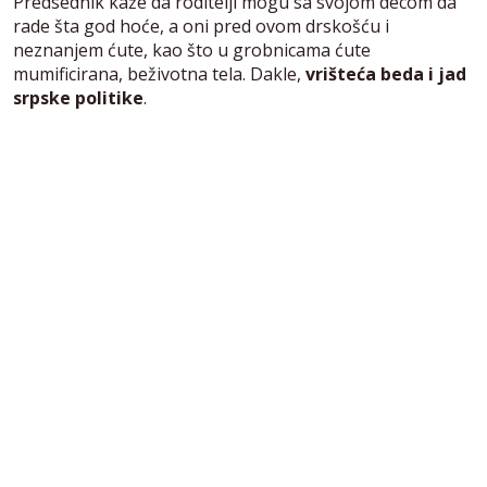
Predsednik kaže da roditelji mogu sa svojom decom da
rade šta god hoće, a oni pred ovom drskošću i
neznanjem ćute, kao što u grobnicama ćute
mumificirana, beživotna tela. Dakle,
vrišteća beda i jad
srpske politike
.