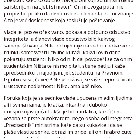
obestan, kako to obično i bivaju oni koji su umislili da su
sa istorijom na „Jebi si mater“. On ni ovoga puta nije
propustio priliku da demonstrira elementarno neznanje.
A to je već doslednost koja zaslužuje poštovanje.
Vlada je, posve očekivano, pokazala potpuno odsustvo
integriteta, a članovi vlade odsustvo bilo kakvog
samopoštovanja. Niko od njih nije na sednici pokazao ni
trunku samosvesti i civilne kuraži, kakvu ovih dana
pokazuju studenti. Niko od njih da, povodeći se za onim
studentskim Ništa te nismo pitali, stisne petlju i kaže
„predsedniku“, najboljem, jel, studentu na Pravnom:
Izgubio si se, čoveče! Ne ponižavaj se više. Lepo se vrati
u ustavne nadležnosti! Niko, ama baš niko.
Poruka koja je sa sednice vlade upućena mladim ljudima,
ali i svima nama, je kratka, iritantna i duboko
onespokojavajuća: Lakše je biti mrdalica, končićem
vezana za prste autokratora, nego osoba od integriteta.
„Predsednik“ ministrima kaže da su kukavice i da se
plaše vlastite senke, obrazi im bride, ali oni hrabro ćute.