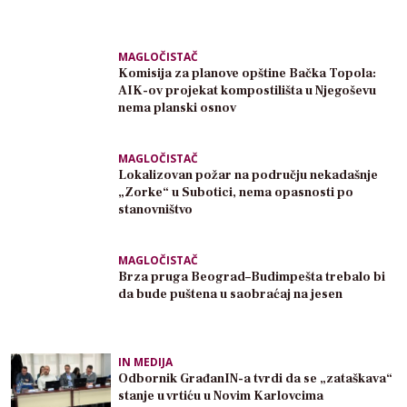
MAGLOČISTAČ
Komisija za planove opštine Bačka Topola:
AIK-ov projekat kompostilišta u Njegoševu
nema planski osnov
MAGLOČISTAČ
Lokalizovan požar na području nekadašnje
„Zorke“ u Subotici, nema opasnosti po
stanovništvo
MAGLOČISTAČ
Brza pruga Beograd–Budimpešta trebalo bi
da bude puštena u saobraćaj na jesen
IN MEDIJA
Odbornik GrađanIN-a tvrdi da se „zataškava“
stanje u vrtiću u Novim Karlovcima