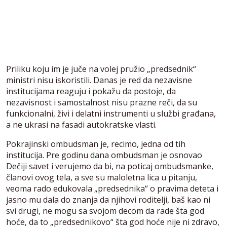
Priliku koju im je juče na volej pružio „predsednik“
ministri nisu iskoristili. Danas je red da nezavisne
institucijama reaguju i pokažu da postoje, da
nezavisnost i samostalnost nisu prazne reči, da su
funkcionalni, živi i delatni instrumenti u službi građana,
a ne ukrasi na fasadi autokratske vlasti.
Pokrajinski ombudsman je, recimo, jedna od tih
institucija. Pre godinu dana ombudsman je osnovao
Dečiji savet i verujemo da bi, na poticaj ombudsmanke,
članovi ovog tela, a sve su maloletna lica u pitanju,
veoma rado edukovala „predsednika“ o pravima deteta i
jasno mu dala do znanja da njihovi roditelji, baš kao ni
svi drugi, ne mogu sa svojom decom da rade šta god
hoće, da to „predsednikovo“ šta god hoće nije ni zdravo,