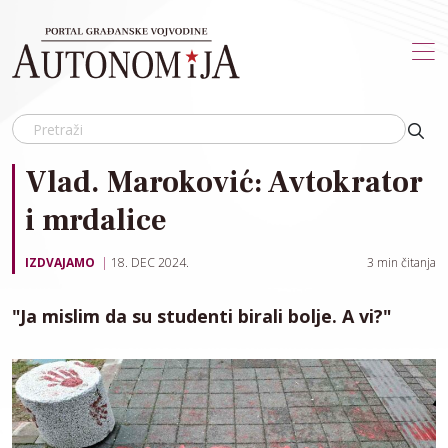
Skip to main content
Vlad. Maroković: Avtokrator
i mrdalice
IZDVAJAMO
18. DEC 2024.
3
min čitanja
"Ja mislim da su studenti birali bolje. A vi?"