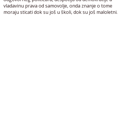
vladavinu prava od samovolje, onda znanje o tome
moraju sticati dok su još u školi, dok su još maloletni.