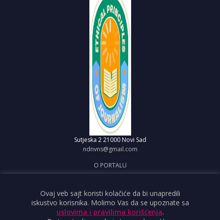
Sutjeska 2
21000 Novi Sad
ndnvns@gmail.com
O PORTALU
IMPRESUM
OBJAVI VEST
Ovaj veb sajt koristi kolačiće da bi unapredili
iskustvo korisnika. Molimo Vas da se upoznate sa
USLOVI KORIŠĆENJA
uslovima i pravilima korišćenja
.