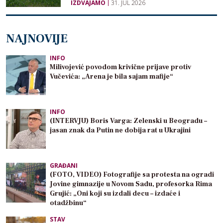
IZDVAJAMO
31. JUL 2026
NAJNOVIJE
INFO
Milivojević povodom krivične prijave protiv
Vučevića: „Arena je bila sajam mafije“
INFO
(INTERVJU) Boris Varga: Zelenski u Beogradu –
jasan znak da Putin ne dobija rat u Ukrajini
GRAĐANI
(FOTO, VIDEO) Fotografije sa protesta na ogradi
Jovine gimnazije u Novom Sadu, profesorka Rima
Grujić: „Oni koji su izdali decu – izdaće i
otadžbinu“
STAV