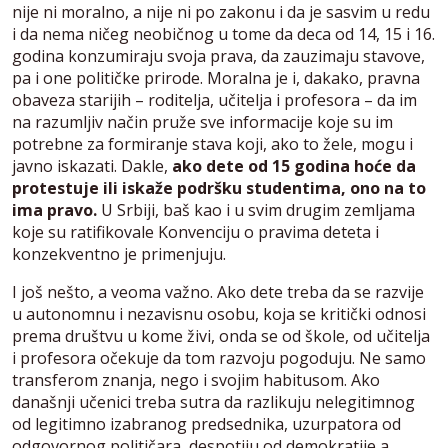
nije ni moralno, a nije ni po zakonu i da je sasvim u redu
i da nema ničeg neobičnog u tome da deca od 14, 15 i 16.
godina konzumiraju svoja prava, da zauzimaju stavove,
pa i one političke prirode. Moralna je i, dakako, pravna
obaveza starijih – roditelja, učitelja i profesora – da im
na razumljiv način pruže sve informacije koje su im
potrebne za formiranje stava koji, ako to žele, mogu i
javno iskazati. Dakle,
ako dete od 15 godina hoće da
protestuje ili iskaže podršku studentima, ono na to
ima pravo.
U Srbiji, baš kao i u svim drugim zemljama
koje su ratifikovale Konvenciju o pravima deteta i
konzekventno je primenjuju.
I još nešto, a veoma važno. Ako dete treba da se razvije
u autonomnu i nezavisnu osobu, koja se kritički odnosi
prema društvu u kome živi, onda se od škole, od učitelja
i profesora očekuje da tom razvoju pogoduju. Ne samo
transferom znanja, nego i svojim habitusom. Ako
današnji učenici treba sutra da razlikuju nelegitimnog
od legitimno izabranog predsednika, uzurpatora od
odgovornog političara, despotiju od demokratije a