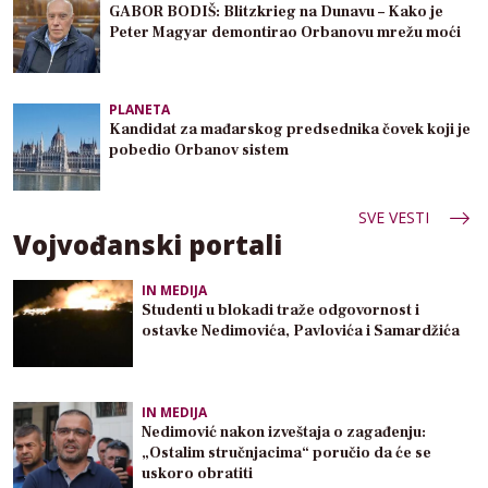
GABOR BODIŠ: Blitzkrieg na Dunavu – Kako je
Peter Magyar demontirao Orbanovu mrežu moći
PLANETA
Kandidat za mađarskog predsednika čovek koji je
pobedio Orbanov sistem
SVE VESTI
Vojvođanski portali
IN MEDIJA
Studenti u blokadi traže odgovornost i
ostavke Nedimovića, Pavlovića i Samardžića
IN MEDIJA
Nedimović nakon izveštaja o zagađenju:
„Ostalim stručnjacima“ poručio da će se
uskoro obratiti