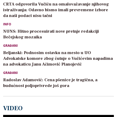
CRTA odgovorila Vučiću na omalovažavanje njihovog
istraživanja: Odavno bismo imali prevremene izbore
da naši podaci nisu tačni
INFO
NUNS: Hitno procesuirati nove pretnje redakciji
Bečejskog mozaika
GRAĐANI
Beljanski: Podnosim ostavku na mesto u UO
Advokatske komore zbog ćutnje o Vučićevim napadima
na advokaticu Janu Aćimović Planojević
GRAĐANI
Radoslav Adamović: Cena pšenice je tragična, a
budućnost poljoprivrede još gora
VIDEO