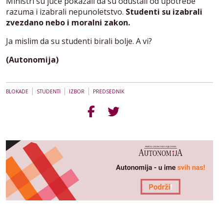
Ministri su juče pokazali da su odustali od upotrebe
razuma i izabrali nepunoletstvo.
Studenti su izabrali
zvezdano nebo i moralni zakon.
Ja mislim da su studenti birali bolje. A vi?
(Autonomija)
|
|
|
BLOKADE
STUDENTI
IZBOR
PREDSEDNIK