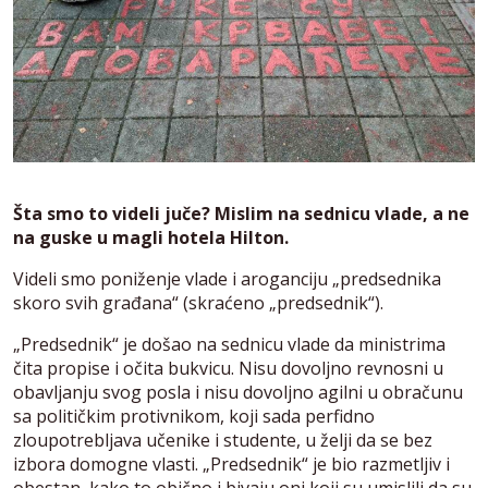
Šta smo to videli juče? Mislim na sednicu vlade, a ne
na guske u magli hotela Hilton.
Videli smo poniženje vlade i aroganciju „predsednika
skoro svih građana“ (skraćeno „predsednik“).
„Predsednik“ je došao na sednicu vlade da ministrima
čita propise i očita bukvicu. Nisu dovoljno revnosni u
obavljanju svog posla i nisu dovoljno agilni u obračunu
sa političkim protivnikom, koji sada perfidno
zloupotrebljava učenike i studente, u želji da se bez
izbora domogne vlasti. „Predsednik“ je bio razmetljiv i