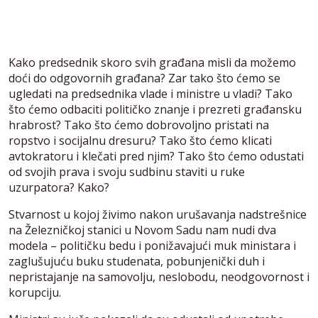
Kako predsednik skoro svih građana misli da možemo
doći do odgovornih građana? Zar tako što ćemo se
ugledati na predsednika vlade i ministre u vladi? Tako
što ćemo odbaciti političko znanje i prezreti građansku
hrabrost? Tako što ćemo dobrovoljno pristati na
ropstvo i socijalnu dresuru? Tako što ćemo klicati
avtokratoru i klečati pred njim? Tako što ćemo odustati
od svojih prava i svoju sudbinu staviti u ruke
uzurpatora? Kako?
Stvarnost u kojoj živimo nakon urušavanja nadstrešnice
na Železničkoj stanici u Novom Sadu nam nudi dva
modela – političku bedu i ponižavajući muk ministara i
zaglušujuću buku studenata, pobunjenički duh i
nepristajanje na samovolju, neslobodu, neodgovornost i
korupciju.