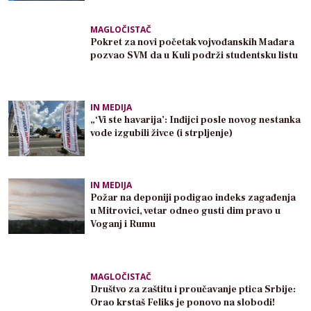
MAGLOČISTAČ
Pokret za novi početak vojvođanskih Mađara
pozvao SVM da u Kuli podrži studentsku listu
IN MEDIJA
„‘Vi ste havarija’: Inđijci posle novog nestanka
vode izgubili živce (i strpljenje)
IN MEDIJA
Požar na deponiji podigao indeks zagađenja
u Mitrovici, vetar odneo gusti dim pravo u
Voganj i Rumu
MAGLOČISTAČ
Društvo za zaštitu i proučavanje ptica Srbije:
Orao krstaš Feliks je ponovo na slobodi!