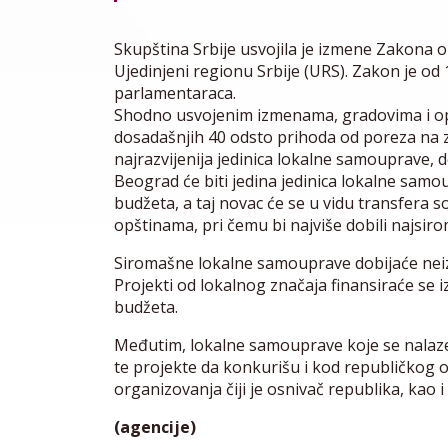
Skupština Srbije usvojila je izmene Zakona o
Ujedinjeni regionu Srbije (URS). Zakon je od 1
parlamentaraca.
Shodno usvojenim izmenama, gradovima i opš
dosadašnjih 40 odsto prihoda od poreza na z
najrazvijenija jedinica lokalne samouprave, 
Beograd će biti jedina jedinica lokalne samo
budžeta, a taj novac će se u vidu transfera s
opštinama, pri čemu bi najviše dobili najsiro
Siromašne lokalne samouprave dobijaće neiz
Projekti od lokalnog značaja finansiraće se 
budžeta.
Međutim, lokalne samouprave koje se nalaze u
te projekte da konkurišu i kod republičkog o
organizovanja čiji je osnivač republika, ka
(agencije)