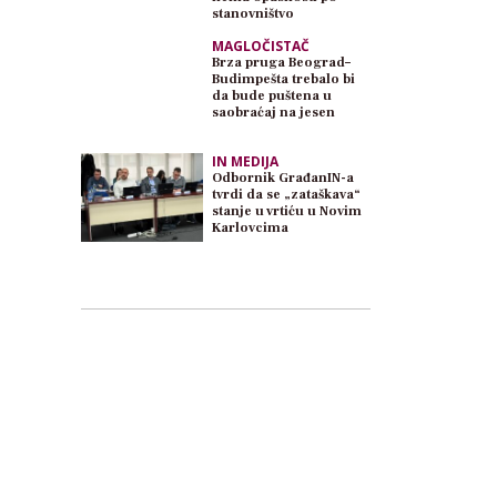
stanovništvo
MAGLOČISTAČ
Brza pruga Beograd–
Budimpešta trebalo bi
da bude puštena u
saobraćaj na jesen
IN MEDIJA
Odbornik GrađanIN-a
tvrdi da se „zataškava“
stanje u vrtiću u Novim
Karlovcima