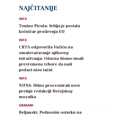
NAJČITANIJE
INFO
Tonino Picula: Srbija je postala
kočničar proširenja EU
INFO
CRTA odgovorila Vučiću na
omalovažavanje njihovog
istraživanja: Odavno bismo imali
prevremene izbore da naši
podaci nisu tačni
INFO
NUNS: Hitno procesuirati nove
pretnje redakciji Bečejskog
mozaika
GRAĐANI
Beljanski: Podnosim ostavku na