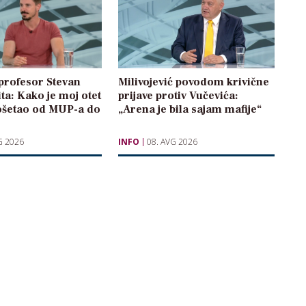
profesor Stevan
Milivojević povodom krivične
ita: Kako je moj otet
prijave protiv Vučevića:
rošetao od MUP-a do
„Arena je bila sajam mafije“
G 2026
INFO
08. AVG 2026