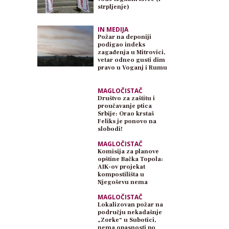
strpljenje)
IN MEDIJA
Požar na deponiji
podigao indeks
zagađenja u Mitrovici,
vetar odneo gusti dim
pravo u Voganj i Rumu
MAGLOČISTAČ
Društvo za zaštitu i
proučavanje ptica
Srbije: Orao krstaš
Feliks je ponovo na
slobodi!
MAGLOČISTAČ
Komisija za planove
opštine Bačka Topola:
AIK-ov projekat
kompostilišta u
Njegoševu nema
planski osnov
MAGLOČISTAČ
Lokalizovan požar na
području nekadašnje
„Zorke“ u Subotici,
nema opasnosti po