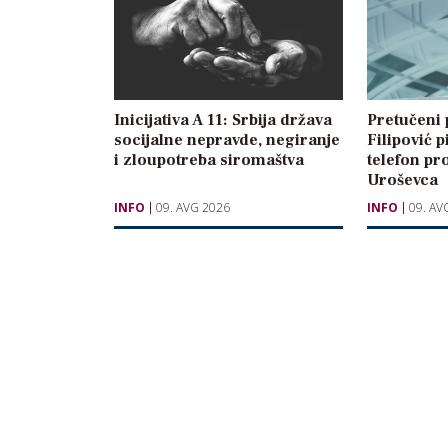
Inicijativa A 11: Srbija država
Pretučeni 
socijalne nepravde, negiranje
Filipović p
i zloupotreba siromaštva
telefon p
Uroševca
INFO
09. AVG 2026
INFO
09. AV