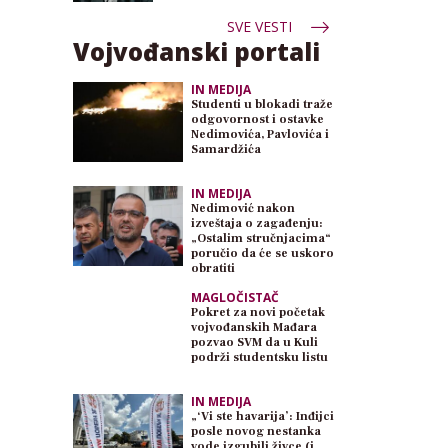
SVE VESTI
Vojvođanski portali
IN MEDIJA
Studenti u blokadi traže
odgovornost i ostavke
Nedimovića, Pavlovića i
Samardžića
IN MEDIJA
Nedimović nakon
izveštaja o zagađenju:
„Ostalim stručnjacima“
poručio da će se uskoro
obratiti
MAGLOČISTAČ
Pokret za novi početak
vojvođanskih Mađara
pozvao SVM da u Kuli
podrži studentsku listu
IN MEDIJA
„‘Vi ste havarija’: Inđijci
posle novog nestanka
vode izgubili živce (i