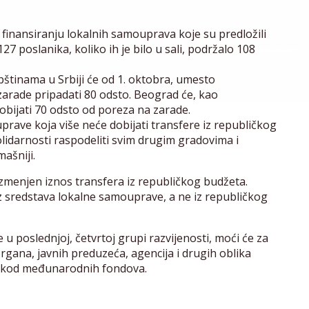
 finansiranju lokalnih samouprava koje su predložili
27 poslanika, koliko ih je bilo u sali, podržalo 108
tinama u Srbiji će od 1. oktobra, umesto
arade pripadati 80 odsto. Beograd će, kao
dobijati 70 odsto od poreza na zarade.
uprave koja više neće dobijati transfere iz republičkog
olidarnosti raspodeliti svim drugim gradovima i
mašniji.
menjen iznos transfera iz republičkog budžeta.
iz sredstava lokalne samouprave, a ne iz republičkog
 poslednjoj, četvrtoj grupi razvijenosti, moći će za
rgana, javnih preduzeća, agencija i drugih oblika
o i kod međunarodnih fondova.