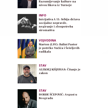
Razumijevanje kulture na
nivou likova iz Turneje
INFO
Inicijativa A 11: Srbija država
socijalne nepravde,
negiranje i zloupotreba
siromaštva
VOJVODINA
Marton (LSV): Balint Pastor
je potrčko Vučića i Šešeljevih
radikala
STAV
ALEKSEJ KIŠJUHAS: Čitanje je
zakon
STAV
ĐORĐE ŠĆEPOVIĆ: Avgust u
Beogradu