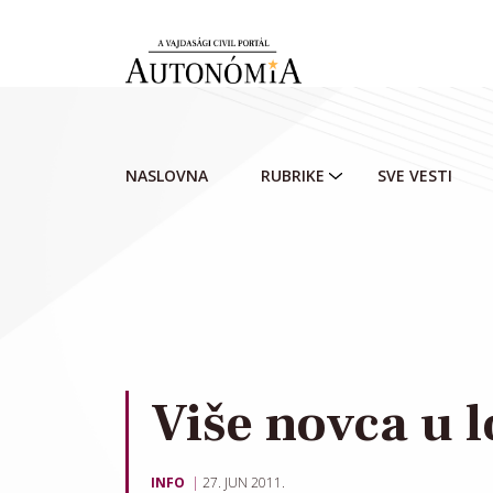
Skip to main content
NASLOVNA
RUBRIKE
SVE VESTI
Više novca u
INFO
27. JUN 2011.