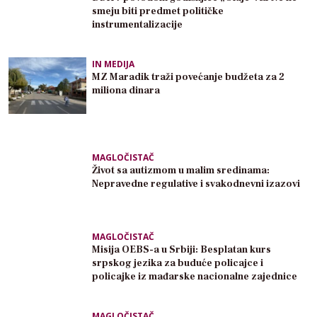
smeju biti predmet političke
instrumentalizacije
IN MEDIJA
MZ Maradik traži povećanje budžeta za 2
miliona dinara
MAGLOČISTAČ
Život sa autizmom u malim sredinama:
Nepravedne regulative i svakodnevni izazovi
MAGLOČISTAČ
Misija OEBS-a u Srbiji: Besplatan kurs
srpskog jezika za buduće policajce i
policajke iz mađarske nacionalne zajednice
MAGLOČISTAČ