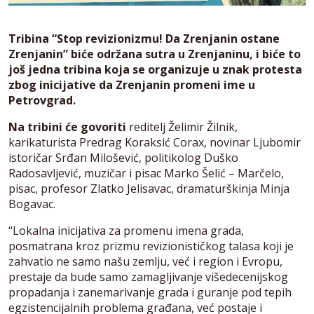
Tribina “Stop revizionizmu! Da Zrenjanin ostane
Zrenjanin” biće održana sutra u Zrenjaninu, i biće to
još jedna tribina koja se organizuje u znak protesta
zbog inicijative da Zrenjanin promeni ime u
Petrovgrad.
Na tribini će govoriti
reditelj Želimir Žilnik,
karikaturista Predrag Koraksić Corax, novinar Ljubomir
istoričar Srđan Milošević, politikolog Duško
Radosavljević, muzičar i pisac Marko Šelić – Marčelo,
pisac, profesor Zlatko Jelisavac, dramaturškinja Minja
Bogavac.
“Lokalna inicijativa za promenu imena grada,
posmatrana kroz prizmu revizionističkog talasa koji je
zahvatio ne samo našu zemlju, već i region i Evropu,
prestaje da bude samo zamagljivanje višedecenijskog
propadanja i zanemarivanje grada i guranje pod tepih
egzistencijalnih problema građana, već postaje i