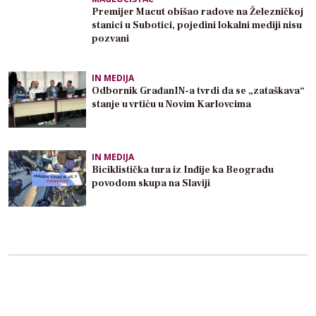
Premijer Macut obišao radove na Železničkoj
stanici u Subotici, pojedini lokalni mediji nisu
pozvani
IN MEDIJA
Odbornik GrađanIN-a tvrdi da se „zataškava“
stanje u vrtiću u Novim Karlovcima
IN MEDIJA
Biciklistička tura iz Inđije ka Beogradu
povodom skupa na Slaviji