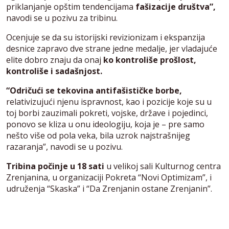
priklanjanje opštim tendencijama
fašizacije društva”,
navodi se u pozivu za tribinu.
Ocenjuje se da su istorijski revizionizam i ekspanzija
desnice zapravo dve strane jedne medalje, jer vladajuće
elite dobro znaju da onaj
ko kontroliše prošlost,
kontroliše i sadašnjost.
“Odričući se tekovina antifašističke borbe,
relativizujući njenu ispravnost, kao i pozicije koje su u
toj borbi zauzimali pokreti, vojske, države i pojedinci,
ponovo se kliza u onu ideologiju, koja je – pre samo
nešto više od pola veka, bila uzrok najstrašnijeg
razaranja”, navodi se u pozivu.
Tribina počinje u 18 sati
u velikoj sali Kulturnog centra
Zrenjanina, u organizaciji Pokreta “Novi Optimizam”, i
udruženja “Skaska” i “Da Zrenjanin ostane Zrenjanin”.