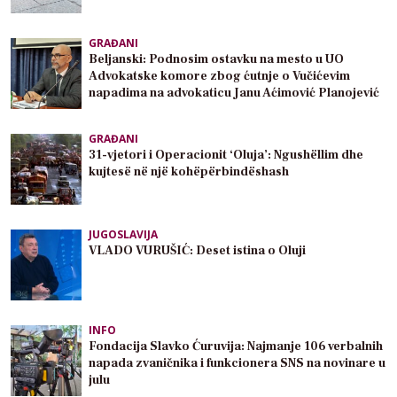
GRAĐANI
Beljanski: Podnosim ostavku na mesto u UO
Advokatske komore zbog ćutnje o Vučićevim
napadima na advokaticu Janu Aćimović Planojević
GRAĐANI
31-vjetori i Operacionit ‘Oluja’: Ngushëllim dhe
kujtesë në një kohëpërbindëshash
JUGOSLAVIJA
VLADO VURUŠIĆ: Deset istina o Oluji
INFO
Fondacija Slavko Ćuruvija: Najmanje 106 verbalnih
napada zvaničnika i funkcionera SNS na novinare u
julu