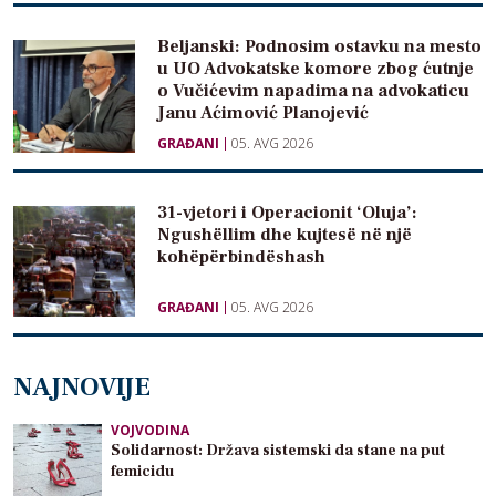
Beljanski: Podnosim ostavku na mesto
u UO Advokatske komore zbog ćutnje
o Vučićevim napadima na advokaticu
Janu Aćimović Planojević
GRAĐANI
05. AVG 2026
31-vjetori i Operacionit ‘Oluja’:
Ngushëllim dhe kujtesë në një
kohëpërbindëshash
GRAĐANI
05. AVG 2026
NAJNOVIJE
VOJVODINA
Solidarnost: Država sistemski da stane na put
femicidu