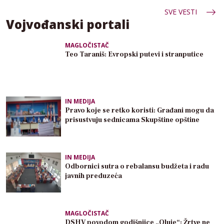
SVE VESTI
Vojvođanski portali
MAGLOČISTAČ
Teo Taraniš: Evropski putevi i stranputice
IN MEDIJA
Pravo koje se retko koristi: Građani mogu da
prisustvuju sednicama Skupštine opštine
IN MEDIJA
Odbornici sutra o rebalansu budžeta i radu
javnih preduzeća
MAGLOČISTAČ
DSHV povodom godišnjice „Oluje“: Žrtve ne