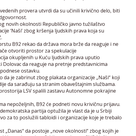
edenih provera utvrdi da su učinili krivično delo, biti
odgovornost.
g novih okolnosti Republičko javno tužilaštvo
cije ‘Naši’ zbog kršenja ljudskih prava koja su
.
prstu B92 rekao da država mora brže da reaguje i ne
ače otvoriti prostor za spekulacije
cija okupljenih u Kuću ljudskih prava uputio
ki Dolovac da reaguje na pretnje predstavnicima
da podnese ostavku.
io da je zabrinut zbog plakata organizacije „Naši“ koji
dije da sarađuju sa stranim obaveštajnim službama.
 prostorija LSV spalili zastavu Autonomne pokrajine
ma nepoželjnih, B92 će podneti novu krivičnu prijavu.
demokratska partija optužila je vlast da je u Srbiji
vo za to poslužili tabloidi i organizacije koje je trebalo
list „Danas“ da postoje „nove okolnosti“ zbog kojih je