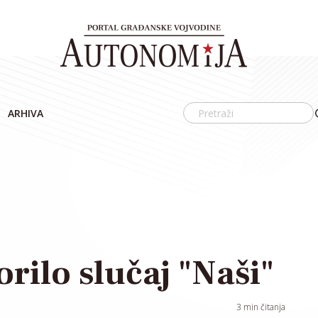
ARHIVA
orilo slučaj "Naši"
3
min čitanja