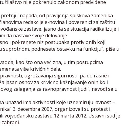
o tužilaštvo nije pokrenulo zakonom predviđene
h pretnji i napada, od pravljenja spiskova zamenika
članovima redakcije e-novina i poverenici za zaštitu
vođanske zastave, jasno da se situacija radikalizuje i
nim da nastave svoje delovanje.
sno i pokrenete niz postupaka protiv onih koji
 u suprotnom, podnesete ostavku na funkciju“, piše u
vac da, kao što ona već zna, u tim postupcima
emenata više krivičnih dela.
pravnosti, ugrožavanja sigurnosti, pa do rasne i
ža jasan osnov za krivično kažnjavanje onih koji
hovog zalaganja za ravnopravnost ljudi“, navodi se u
a unazad ima aktivnosti koje uznemiruju javnost –
anika” 3. decembra 2007, organizovali su protest i
alili vojvođansku zastavu 12 marta 2012. Ustavni sud je
 zabrani.