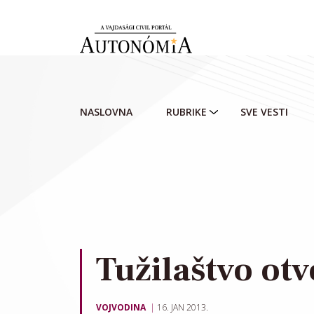
Skip to main content
NASLOVNA
RUBRIKE
SVE VESTI
Tužilaštvo otv
VOJVODINA
16. JAN 2013.