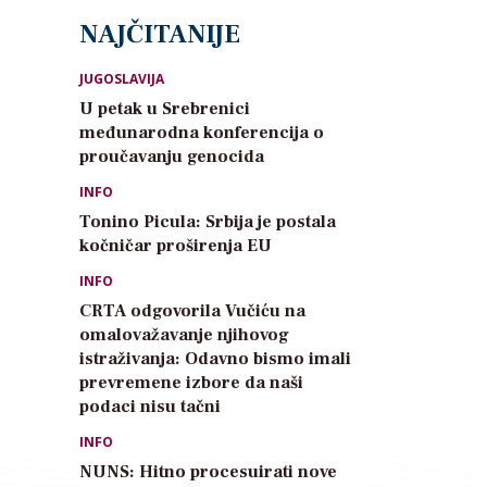
NAJČITANIJE
JUGOSLAVIJA
U petak u Srebrenici
međunarodna konferencija o
proučavanju genocida
INFO
Tonino Picula: Srbija je postala
kočničar proširenja EU
INFO
CRTA odgovorila Vučiću na
omalovažavanje njihovog
istraživanja: Odavno bismo imali
prevremene izbore da naši
podaci nisu tačni
INFO
NUNS: Hitno procesuirati nove