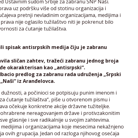
ed Ustavnim sudom Srbije za zabranu SNP Naši.
 prava uz podršku više od stotinu organizacija i
učajeva pretnji nevladinim organizacijama, medijima i
prava nije oglasilo tužilaštvo niti je pokrenut bilo
ornosti za ćutanje tužilaštva.
 spisak antisrpskih medija čiju je zabranu
vila sličan zahtev, tražeći zabranu jednog broja
ođe okarakterisan kao „antisrpski“.
dbacio predlog za zabranu rada udruženja „Srpski
„Naši“ iz Aranđelovca.
 dužnosti, a počinioci se potpisuju punim imenom i
a ćutanje tužilaštva“, piše u otvorenom pismu i
ava očekuje konkretne akcije državne tužiteljke.
e, ohrabrene nereagovanjem države i protivzakonitim
 glasnije i sve radikalnije u svojim zahtevima.
za medijima i organizacijama koje mesecima nekažnjeno
ja ovih grupacija. Jedan od razloga njihovog osećaja