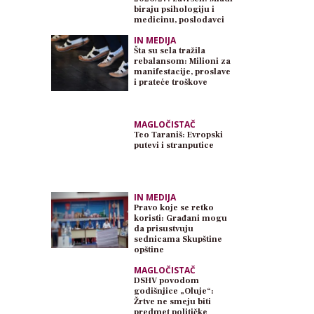
biraju psihologiju i
medicinu, poslodavci
traže inženjere
IN MEDIJA
Šta su sela tražila
rebalansom: Milioni za
manifestacije, proslave
i prateće troškove
MAGLOČISTAČ
Teo Taraniš: Evropski
putevi i stranputice
IN MEDIJA
Pravo koje se retko
koristi: Građani mogu
da prisustvuju
sednicama Skupštine
opštine
MAGLOČISTAČ
DSHV povodom
godišnjice „Oluje“:
Žrtve ne smeju biti
predmet političke