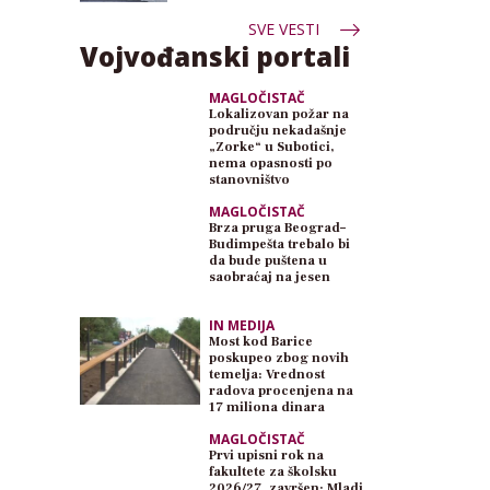
SVE VESTI
Vojvođanski portali
MAGLOČISTAČ
Lokalizovan požar na
području nekadašnje
„Zorke“ u Subotici,
nema opasnosti po
stanovništvo
MAGLOČISTAČ
Brza pruga Beograd–
Budimpešta trebalo bi
da bude puštena u
saobraćaj na jesen
IN MEDIJA
Most kod Barice
poskupeo zbog novih
temelja: Vrednost
radova procenjena na
17 miliona dinara
MAGLOČISTAČ
Prvi upisni rok na
fakultete za školsku
2026/27. završen: Mladi