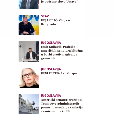
je početno slovo Ustava“
STAV
DEJAN ILIĆ: Oluja u
Beogradu
JUGOSLAVIJA
Emir Suljagić: Podrška
američkih senatora ključna
u borbi protiv negiranja
genocida
JUGOSLAVIJA
HENI ERCEG: Asti Gospu
JUGOSLAVIJA
Američki senatori traže od
Trumpove administracije
ponovno uvođenje sankcija
zvaničnicima iz RS