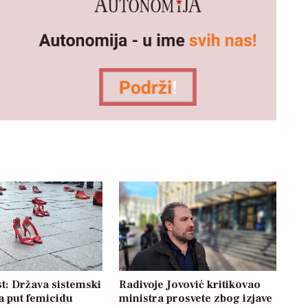
t: Država sistemski
Radivoje Jovović kritikovao
a put femicidu
ministra prosvete zbog izjave