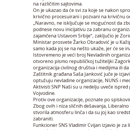
na različitim sajtovima.
On je ukazao da će svi za koje se nakon sprov
krivično procesuirani i pozvani na krivičnu 
„Naravno, ne isključuje se mogućnost da zbo
podnese novu inicijativu za zabranu organiza
zajamčena Ustavom Srbije“, zaključio je Zorić
Ministar prosvete Žarko Obradović je u Kaži
samo kada joj se na nešto ukaže, jer će se in
Istovremeno je veći broj Nevladinih organiza
otvoreno pismo republičkoj tužiteljki Zagor
organizacija civilnog društva i medijima ili 
Zaštitnik građana Saša Janković juče je izjav
optužuju nevladine organizacije, NUNS i me
Aktivisti SNP Naši su u nedelju uveče ispred
Vojvodine.
Protiv ove organizacije, poznate po spiskovi
Zbog ovih i niza sličnih dešavanja, Liberalno 
stvorila atmosferu linča i da su joj kao sredst
zabraniti.
Funkcioner SNS Vladimir Cvijan izjavio je za 