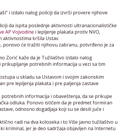
i“ i izdalo nalog policiji da izvrši provere njihove
iciji da ispita poslednje aktivnosti ultranacionalističke
ave AP Vojvodine
i lepljenje plakata protiv NVO,
tim aktivnostima kršila Ustav.
e, ponovo će tražiti njihovu zabranu, potvrđeno je za
o Zorić kaže da je Tužilaštvo izdalo nalog
 prikupljanje potrebnih informacija u vezi sa tim
 postupa u skladu sa Ustavom i svojim zakonskim
n pre lepljenja plakata i pre paljenja zastave
e potrebnih informacija i obaveštenja, da se prikupe
lačka odluka. Ponovo ističem da je predmet formiran
astave, odnosno dogadjaja koji su se desili juče i
tično radi na dva koloseka i to Više javno tužilaštvo u
ki kriminal, jer je deo sadržaja objavljen na Internetu