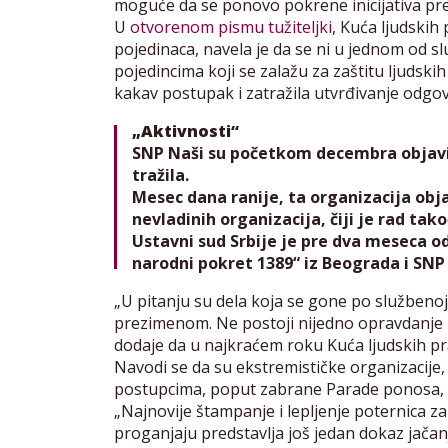
moguće da se ponovo pokrene inicijativa pr
U
otvorenom pismu tužiteljki
, Kuća ljudskih
pojedinaca, navela je da se ni u jednom od sl
pojedincima koji se zalažu za zaštitu ljudskih 
kakav postupak i zatražila utvrđivanje odgov
„Aktivnosti“
SNP Naši su početkom decembra objavili
tražila.
Mesec dana ranije, ta organizacija obja
nevladinih organizacija, čiji je rad tak
Ustavni sud Srbije je pre dva meseca o
narodni pokret 1389“ iz Beograda i SNP 
„U pitanju su dela koja se gone po službenoj
prezimenom. Ne postoji nijedno opravdanje z
dodaje da u najkraćem roku Kuća ljudskih pr
Navodi se da su ekstremističke organizacij
postupcima, poput zabrane Parade ponosa, sve
„Najnovije štampanje i lepljenje poternica 
proganjaju predstavlja još jedan dokaz jačan