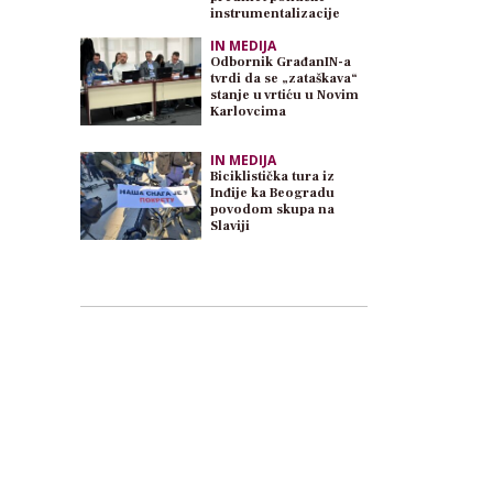
instrumentalizacije
IN MEDIJA
Odbornik GrađanIN-a
tvrdi da se „zataškava“
stanje u vrtiću u Novim
Karlovcima
IN MEDIJA
Biciklistička tura iz
Inđije ka Beogradu
povodom skupa na
Slaviji