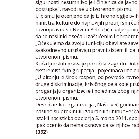
sigurnosti nesumnjivo je i činjenica da javn
postupke“, navodi se u otvorenom pismu.
U pismu je ocenjeno da je iz hronologije svi
ministra kulture do najnovijih pretnji smrću 
ravnopravnosti Neveni Petrušić i paljenja voj
da se nasilnici osećaju zaštićenim i ohrabre
„Očekujemo da svoju funkciju obavljate save
svakodnevno urušavaju pravni sistem ili da,
otvorenom pismu.
Kuća ljudskih prava je poručila Zagorki Dolo
ekstremističkih grupacija i pojedinaca ima el
„U pitanju je širok raspon, od povrede ravno
druge diskriminacije, krivičnog dela koje pru
proganjaju organizacije i pojedince zbog nji
otvorenom pismu.
Desničarska organizacija „Naši“ već godinam
nasilno su prekinuli i zabranili tribinu “Pešč
istakli nacistička obeležja 5. marta 2011, sp
ipak ocenio da nema osnova da se njihov rad
(B92)