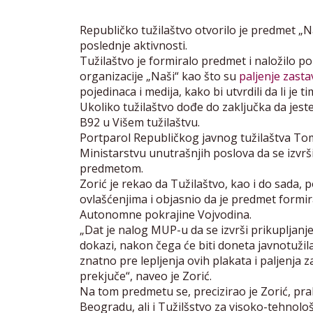
Republičko tužilaštvo otvorilo je predmet „Naš
poslednje aktivnosti.
Tužilaštvo je formiralo predmet i naložilo pol
organizacije „Naši“ kao što su
paljenje zast
pojedinaca i medija, kako bi utvrdili da li je 
Ukoliko tužilaštvo dođe do zaključka da jest
B92 u Višem tužilaštvu.
Portparol Republičkog javnog tužilaštva Tom
Ministarstvu unutrašnjih poslova da se izvrši
predmetom.
Zorić je rekao da Tužilaštvo, kao i do sada,
ovlašćenjima i objasnio da je predmet formira
Autonomne pokrajine Vojvodina.
„Dat je nalog MUP-u da se izvrši prikupljanj
dokazi, nakon čega će biti doneta javnotuži
znatno pre lepljenja ovih plakata i paljenja z
prekjuče“, naveo je Zorić.
Na tom predmetu se, precizirao je Zorić, prak
Beogradu, ali i Tužilšstvo za visoko-tehnološ