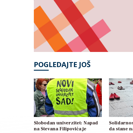
POGLEDAJTE JOŠ
Slobodan univerzitet: Napad
Solidarnos
na Stevana Filipovića je
da stane n