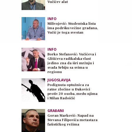
Vučićev alat
INFO
Milivojević: Studentska lista
ima podršku većine građana,
Vučić je toga svestan
INFO
Borko Stefanović: Vučićeva i
Glišićeva radikalska vlast
jedino zna da širi mržnju i
svađa Srbiju sa svima u
regionu
JUGOSLAVIJA
Podignuta optužnica za
ratne zločine u Đakovici
protiv 20 osoba, među njima
i Milan Radoičić
GRAĐANI
Goran Marković: Napad na
Stevana Filipovića metastaza
fašističkog režima