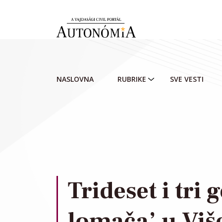
Skip to main content
NASLOVNA
RUBRIKE
SVE VESTI
Trideset i tri 
lomača’ u Viš