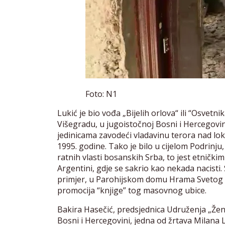
Foto: N1
Lukić je bio vođa „Bijelih orlova“ ili “Osvet
Višegradu, u jugoistočnoj Bosni i Hercegovini
jedinicama zavodeći vladavinu terora nad l
1995. godine. Tako je bilo u cijelom Podrinju,
ratnih vlasti bosanskih Srba, to jest etničkim
Argentini, gdje se sakrio kao nekada nacisti. 
primjer, u Parohijskom domu Hrama Svetog 
promocija “knjige” tog masovnog ubice.
Bakira Hasečić, predsjednica Udruženja „Žene
Bosni i Hercegovini, jedna od žrtava Milana L