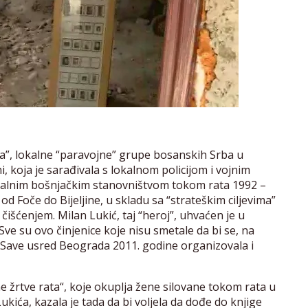
nika”, lokalne “paravojne” grupe bosanskih Srba u
, koja je sarađivala s lokalnom policijom i vojnim
okalnim bošnjačkim stanovništvom tokom rata 1992 –
 od Foče do Bijeljine, u skladu sa “strateškim ciljevima”
 čišćenjem. Milan Lukić, taj “heroj”, uhvaćen je u
Sve su ovo činjenice koje nisu smetale da bi se, na
Save usred Beograda 2011. godine organizovala i
 žrtve rata“, koje okuplja žene silovane tokom rata u
ukića, kazala je tada da bi voljela da dođe do knjige