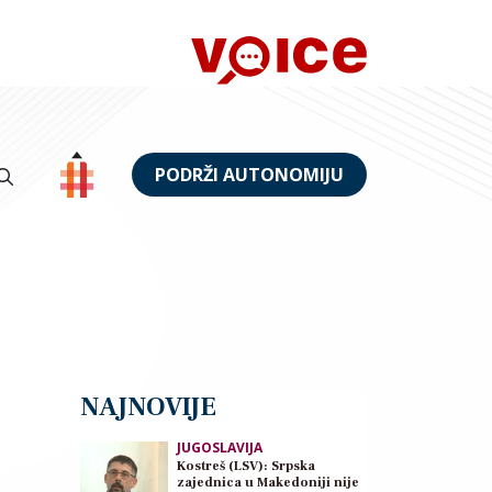
PODRŽI AUTONOMIJU
NAJNOVIJE
JUGOSLAVIJA
Kostreš (LSV): Srpska
zajednica u Makedoniji nije