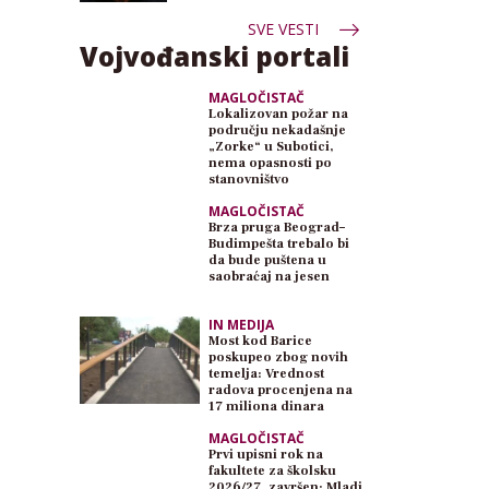
SVE VESTI
Vojvođanski portali
MAGLOČISTAČ
Lokalizovan požar na
području nekadašnje
„Zorke“ u Subotici,
nema opasnosti po
stanovništvo
MAGLOČISTAČ
Brza pruga Beograd–
Budimpešta trebalo bi
da bude puštena u
saobraćaj na jesen
IN MEDIJA
Most kod Barice
poskupeo zbog novih
temelja: Vrednost
radova procenjena na
17 miliona dinara
MAGLOČISTAČ
Prvi upisni rok na
fakultete za školsku
2026/27. završen: Mladi