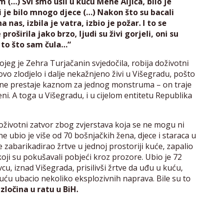
 (…) Svi smo ušli u kuću Mehe Aljića, bilo je
i je bilo mnogo djece (…) Nakon što su bacali
nas, izbila je vatra, izbio je požar. I to se
roširila jako brzo, ljudi su živi gorjeli, oni su
 to što sam čula…“
kojeg je Zehra Turjačanin svjedočila, robija doživotni
vo zlodjelo i dalje nekažnjeno živi u Višegradu, pošto
in ne prestaje kaznom za jednog monstruma – on traje
i. A toga u Višegradu, i u cijelom entitetu Republika
oživotni zatvor zbog zvjerstava koja se ne mogu ni
e ubio je više od 70 bošnjačkih žena, djece i staraca u
je zabarikadirao žrtve u jednoj prostoriji kuće, zapalio
oji su pokušavali pobjeći kroz prozore. Ubio je 72
cu, iznad Višegrada, prisilivši žrtve da uđu u kuću,
kuću ubacio nekoliko eksplozivnih naprava. Bile su to
ločina u ratu u BiH.