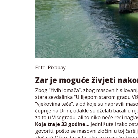
Foto: Pixabay
Zar je moguće živjeti nako
Zbog “živih lomača”, zbog masovnih silovanja
stara sevdalinka “U lijepom starom gradu Više
“vjekovima teče”, a od koje su napravili mas
ćuprije na Drini, odakle su dželati bacali u 
za to u Višegradu, ali to niko neće reći nagla
Koja traje 33 godine…
Jedni šute i tako osta
govoriti, pošto se masovni zločini u toj čarši
zločina? Očito da jeste, ako se to može život