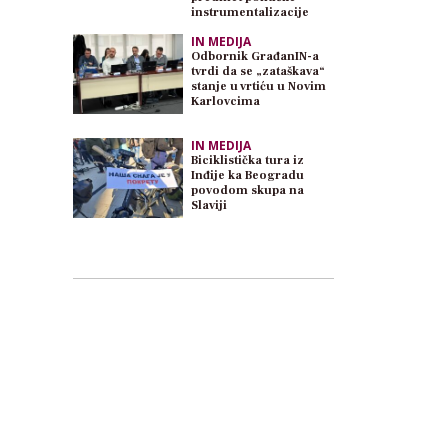
instrumentalizacije
IN MEDIJA
Odbornik GrađanIN-a
tvrdi da se „zataškava“
stanje u vrtiću u Novim
Karlovcima
IN MEDIJA
Biciklistička tura iz
Inđije ka Beogradu
povodom skupa na
Slaviji