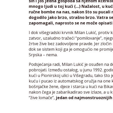
sin i još jedna gospođa sa njenom kćerkom
mnogo ljudi u toj kući (…) Nažalost, u kuć
ručne bombe na nas, nakon što su pucali na 
dogodilo jako brzo, strašno brzo. Vatra se p
zapomagali, naprosto se ne može opisati
I dok višegradski krvnik Milan Lukić, protiv 
zatvor, uzaludno tražeći “pomilovanje”, njego
žrtve žive bez zadovoljene pravde. Jer zloč
dok se sistem koji ga je omogućio ne promijen
Srpska – nema.
Podsjećanja radi, Milan Lukić je osuđen na d
pobrojati. Između ostalog, u junu 1992. godin
kući u Pionirskoj ulici u Višegradu, tako što 
kuću i pucao iz automatskog oružja na one k
bošnjačke žene, djece i starca u kući na Bikav
nakon čega je zabarikadirao sve izlaze, a u 
“žive lomače”,
jedan od najmonstruoznijih z