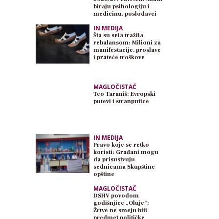
biraju psihologiju i
medicinu, poslodavci
traže inženjere
IN MEDIJA
Šta su sela tražila
rebalansom: Milioni za
manifestacije, proslave
i prateće troškove
MAGLOČISTAČ
Teo Taraniš: Evropski
putevi i stranputice
IN MEDIJA
Pravo koje se retko
koristi: Građani mogu
da prisustvuju
sednicama Skupštine
opštine
MAGLOČISTAČ
DSHV povodom
godišnjice „Oluje“:
Žrtve ne smeju biti
predmet političke