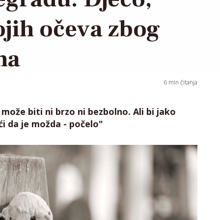
ojih očeva zbog
na
6
min čitanja
 može biti ni brzo ni bezbolno. Ali bi jako
i da je možda - počelo"