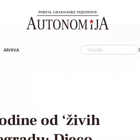
ARHIVA
godine od ‘živih
egradu: Djeco,