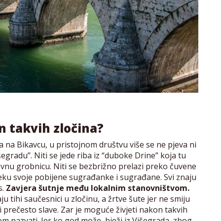
n takvih zločina?
 na Bikavcu, u pristojnom društvu više se ne pjeva ni
gradu”. Niti se jede riba iz “duboke Drine” koja tu
ovnu grobnicu. Niti se bezbrižno prelazi preko čuvene
rijeku svoje pobijene sugrađanke i sugrađane. Svi znaju
s.
Zavjera šutnje među lokalnim stanovništvom.
ju tihi saučesnici u zločinu, a žrtve šute jer ne smiju
ji prečesto slave. Zar je moguće živjeti nakon takvih
om nazvati. Jer ko god može, bježi iz Višegrada, zbog