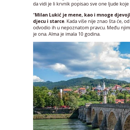
da vidi je li krvnik popisao sve one ljude koje 
“
Milan Lukić je mene, kao i mnoge djevojke
djecu i starce
. Kada više nije znao šta će, od
odvodio ih u nepoznatom pravcu. Među njima j
je ona. Alma je imala 10 godina.