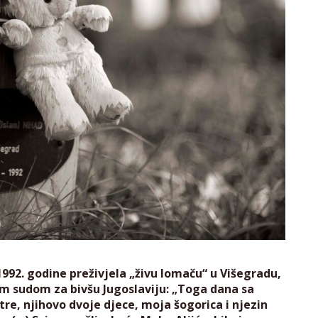
1992. godine preživjela „živu lomaču“ u Višegradu,
m sudom za bivšu Jugoslaviju: „Toga dana sa
re, njihovo dvoje djece, moja šogorica i njezin