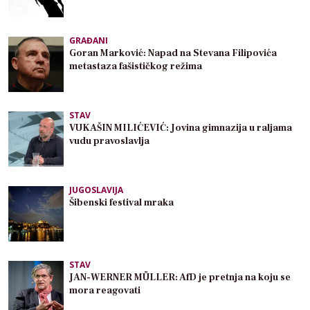
GRAĐANI
Goran Marković: Napad na Stevana Filipovića
metastaza fašističkog režima
STAV
VUKAŠIN MILIĆEVIĆ: Jovina gimnazija u raljama
vudu pravoslavlja
JUGOSLAVIJA
Šibenski festival mraka
STAV
JAN-WERNER MÜLLER: AfD je pretnja na koju se
mora reagovati