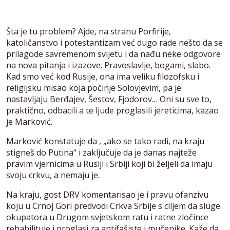
Šta je tu problem? Ajde, na stranu Porfirije,
katoličanstvo i potestantizam već dugo rade nešto da se
prilagode savremenom svijetu i da nađu neke odgovore
na nova pitanja i izazove. Pravoslavlje, bogami, slabo.
Kad smo već kod Rusije, ona ima veliku filozofsku i
religijsku misao koja počinje Solovjevim, pa je
nastavljaju Berđajev, Šestov, Fjodorov… Oni su sve to,
praktično, odbacili a te ljude proglasili jereticima, kazao
je Marković.
Marković konstatuje da , „ako se tako radi, na kraju
stigneš do Putina“ i zaključuje da je danas najteže
pravim vjernicima u Rusiji i Srbiji koji bi željeli da imaju
svoju crkvu, a nemaju je.
Na kraju, gost DRV komentarisao je i pravu ofanzivu
koju u Crnoj Gori predvodi Crkva Srbije s ciljem da sluge
okupatora u Drugom svjetskom ratu i ratne zločince
rehabilituje i proglasi za antifašiste i mučenike. Kaže da