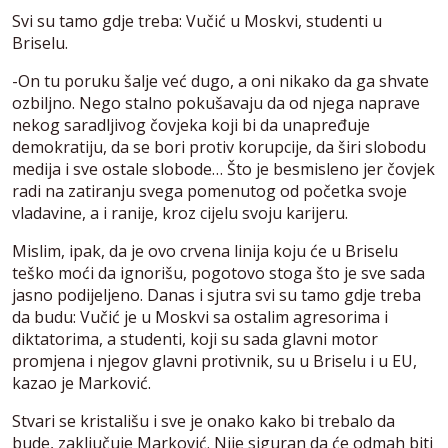
Svi su tamo gdje treba: Vučić u Moskvi, studenti u
Briselu.
-On tu poruku šalje već dugo, a oni nikako da ga shvate
ozbiljno. Nego stalno pokušavaju da od njega naprave
nekog saradljivog čovjeka koji bi da unapređuje
demokratiju, da se bori protiv korupcije, da širi slobodu
medija i sve ostale slobode… Što je besmisleno jer čovjek
radi na zatiranju svega pomenutog od početka svoje
vladavine, a i ranije, kroz cijelu svoju karijeru.
Mislim, ipak, da je ovo crvena linija koju će u Briselu
teško moći da ignorišu, pogotovo stoga što je sve sada
jasno podijeljeno. Danas i sjutra svi su tamo gdje treba
da budu: Vučić je u Moskvi sa ostalim agresorima i
diktatorima, a studenti, koji su sada glavni motor
promjena i njegov glavni protivnik, su u Briselu i u EU,
kazao je Marković.
Stvari se kristališu i sve je onako kako bi trebalo da
bude, zaključuje Marković. Nije siguran da će odmah biti