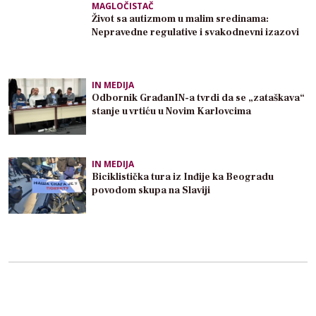
MAGLOČISTAČ
Život sa autizmom u malim sredinama:
Nepravedne regulative i svakodnevni izazovi
IN MEDIJA
Odbornik GrađanIN-a tvrdi da se „zataškava“
stanje u vrtiću u Novim Karlovcima
IN MEDIJA
Biciklistička tura iz Inđije ka Beogradu
povodom skupa na Slaviji