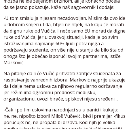
možda ne ide željenom brzinom, ali je konačno počela
da se jasno pokazuje, kaže naš sagovornik i dodaje:
-U tom smislu ja nijesam nezadovoljan. Mislim da ovo ide
u dobrom smjeru. I da, htjeli ne htjeli, na kraju će morati
da dignu ruke od Vučića. I neće samo EU morati da digne
ruke od Vučića, jer u ovakvoj situaciji, kada je po svim
istraživanjima najmanje 60% ljudi potiv njega a
podržavaju studente, on više nije u stanju da bilo šta od
onoga što je obećao isporuči svojim partnerima, ističe
Marković.
Na pitanje da li će Vučić prihvatiti zahtjev studenata za
raspisivanje vanrednih izbora, Marković najprije ukazuje
da i dalje nema uslova za njihovo regularno održavanje
jer režim ima ogromnu prednost: medijsku,
organizacionu, uvozi birače, spiskovi nijesu sređeni…
-Čak i po tim uslovima narodnjaci su u panici i kukaju:
ne, ne, nipošto izbori! Miloš Vučević, bivši premijer -fikus
poručuje: ne, ne propala bi država. Kod njih je velika
panika tako da ja nijesam siguran da će Vučić popustiti