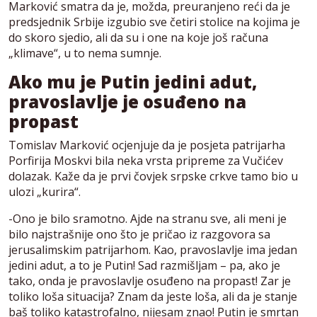
Marković smatra da je, možda, preuranjeno reći da je
predsjednik Srbije izgubio sve četiri stolice na kojima je
do skoro sjedio, ali da su i one na koje još računa
„klimave“, u to nema sumnje.
Ako mu je Putin jedini adut,
pravoslavlje je osuđeno na
propast
Tomislav Marković ocjenjuje da je posjeta patrijarha
Porfirija Moskvi bila neka vrsta pripreme za Vučićev
dolazak. Kaže da je prvi čovjek srpske crkve tamo bio u
ulozi „kurira“.
-Ono je bilo sramotno. Ajde na stranu sve, ali meni je
bilo najstrašnije ono što je pričao iz razgovora sa
jerusalimskim patrijarhom. Kao, pravoslavlje ima jedan
jedini adut, a to je Putin! Sad razmišljam – pa, ako je
tako, onda je pravoslavlje osuđeno na propast! Zar je
toliko loša situacija? Znam da jeste loša, ali da je stanje
baš toliko katastrofalno, nijesam znao! Putin je smrtan