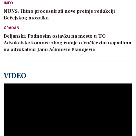
INFO
NUNS: Hitno procesuirati nove pretnje redakciji
Bečejskog mozaika
GRAĐANI
Beljanski: Podnosim ostavku na mesto u UO
Advokatske komore zbog ćutnje o Vučićevim napadima
na advokaticu Janu Aćimović Planojević
VIDEO