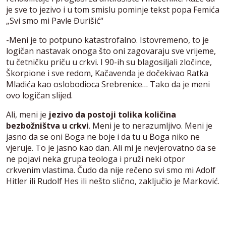
je sve to jezivo i u tom smislu pominje tekst popa Femića
„Svi smo mi Pavle Đurišić“
-Meni je to potpuno katastrofalno. Istovremeno, to je
logičan nastavak onoga što oni zagovaraju sve vrijeme,
tu četničku priču u crkvi. I 90-ih su blagosiljali zločince,
Škorpione i sve redom, Kačavenda je dočekivao Ratka
Mladića kao oslobodioca Srebrenice… Tako da je meni
ovo logičan slijed.
Ali, meni je
jezivo da postoji tolika količina
bezbožništva u crkvi
. Meni je to nerazumljivo. Meni je
jasno da se oni Boga ne boje i da tu u Boga niko ne
vjeruje. To je jasno kao dan. Ali mi je nevjerovatno da se
ne pojavi neka grupa teologa i pruži neki otpor
crkvenim vlastima. Čudo da nije rečeno svi smo mi Adolf
Hitler ili Rudolf Hes ili nešto slično, zaključio je Marković.