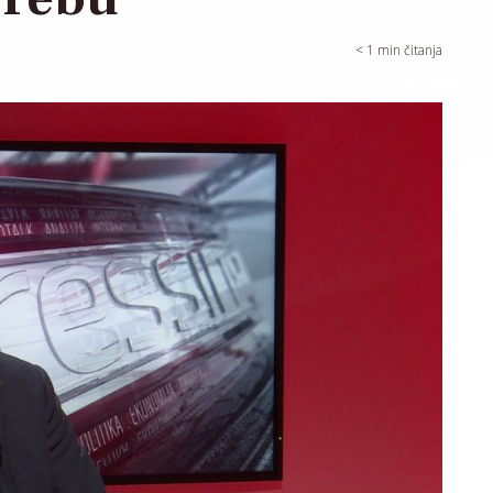
< 1
min čitanja