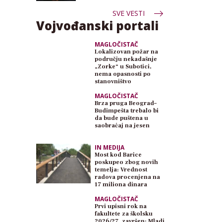
SVE VESTI
Vojvođanski portali
MAGLOČISTAČ
Lokalizovan požar na
području nekadašnje
„Zorke“ u Subotici,
nema opasnosti po
stanovništvo
MAGLOČISTAČ
Brza pruga Beograd–
Budimpešta trebalo bi
da bude puštena u
saobraćaj na jesen
IN MEDIJA
Most kod Barice
poskupeo zbog novih
temelja: Vrednost
radova procenjena na
17 miliona dinara
MAGLOČISTAČ
Prvi upisni rok na
fakultete za školsku
2026/27. završen: Mladi