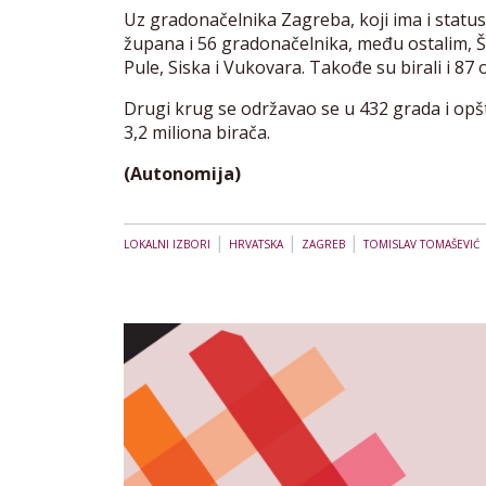
Uz gradonačelnika Zagreba, koji ima i status
župana i 56 gradonačelnika, među ostalim, Š
Pule, Siska i Vukovara. Takođe su birali i 87 
Drugi krug se održavao se u 432 grada i opšt
3,2 miliona birača.
(Autonomija)
|
|
|
LOKALNI IZBORI
HRVATSKA
ZAGREB
TOMISLAV TOMAŠEVIĆ