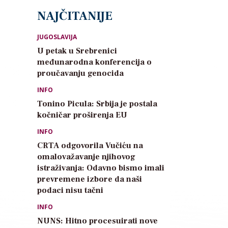
NAJČITANIJE
JUGOSLAVIJA
U petak u Srebrenici
međunarodna konferencija o
proučavanju genocida
INFO
Tonino Picula: Srbija je postala
kočničar proširenja EU
INFO
CRTA odgovorila Vučiću na
omalovažavanje njihovog
istraživanja: Odavno bismo imali
prevremene izbore da naši
podaci nisu tačni
INFO
NUNS: Hitno procesuirati nove