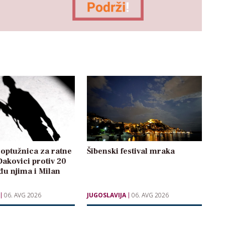
optužnica za ratne
Šibenski festival mraka
Đakovici protiv 20
u njima i Milan
06. AVG 2026
JUGOSLAVIJA
06. AVG 2026