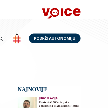
PODRŽI AUTONOMIJU
NAJNOVIJE
JUGOSLAVIJA
Kostreš (LSV): Srpska
zajednica u Makedoniji nije