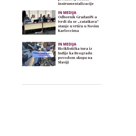
instrumentalizacije
IN MEDIJA
Odbornik GrađanIN-a
tvrdi da se „zataškava“
stanje u vrtiću u Novim
Karlovcima
IN MEDIJA
Biciklistička tura iz
Inđije ka Beogradu
povodom skupa na
Slaviji