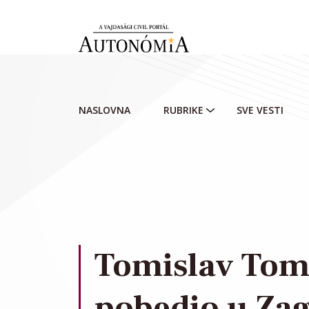
Skip to main content
NASLOVNA
RUBRIKE
SVE VESTI
Tomislav Toma
pobedio u Za