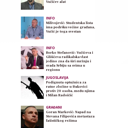
Vučićev alat
INFO
Milivojević: Studentska lista
ima podršku većine građana,
Vučić je toga svestan
INFO
Borko Stefanović: Vučićeva i
Glišićeva radikalska vlast
jedino zna da širi mržnju i
svađa Srbiju sa svima u
regionu
JUGOSLAVIJA
Podignuta optužnica za
ratne zločine u Đakovici
protiv 20 osoba, među njima
i Milan Radoičić
GRAĐANI
Goran Marković: Napad na
Stevana Filipovića metastaza
fašističkog režima