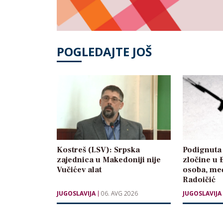
POGLEDAJTE JOŠ
Kostreš (LSV): Srpska
Podignuta 
zajednica u Makedoniji nije
zločine u 
Vučićev alat
osoba, međ
Radoičić
JUGOSLAVIJA
06. AVG 2026
JUGOSLAVIJA