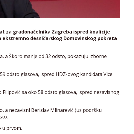
 za gradonačelnika Zagreba ispred koalicije
ta ekstremno desničarskog Domovinskog pokreta
va, a Škoro manje od 32 odsto, pokazuju izborne
a 59 odsto glasova, ispred HDZ-ovog kandidata Vice
Filipović sa oko 58 odsto glasova, ispred nezavisnog
, a nezavisni Berislav Mlinarević (uz podršku
sto.
o u prvom.