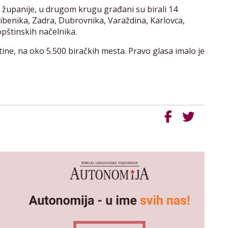
 županije, u drugom krugu građani su birali 14
ibenika, Zadra, Dubrovnika, Varaždina, Karlovca,
opštinskih načelnika.
ine, na oko 5.500 biračkih mesta. Pravo glasa imalo je