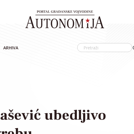
ARHIVA
šević ubedljivo
grebu