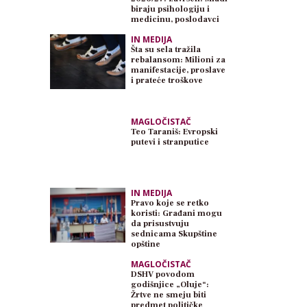
biraju psihologiju i
medicinu, poslodavci
traže inženjere
IN MEDIJA
Šta su sela tražila
rebalansom: Milioni za
manifestacije, proslave
i prateće troškove
MAGLOČISTAČ
Teo Taraniš: Evropski
putevi i stranputice
IN MEDIJA
Pravo koje se retko
koristi: Građani mogu
da prisustvuju
sednicama Skupštine
opštine
MAGLOČISTAČ
DSHV povodom
godišnjice „Oluje“:
Žrtve ne smeju biti
predmet političke