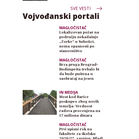
SVE VESTI
Vojvođanski portali
MAGLOČISTAČ
Lokalizovan požar na
području nekadašnje
„Zorke“ u Subotici,
nema opasnosti po
stanovništvo
MAGLOČISTAČ
Brza pruga Beograd–
Budimpešta trebalo bi
da bude puštena u
saobraćaj na jesen
IN MEDIJA
Most kod Barice
poskupeo zbog novih
temelja: Vrednost
radova procenjena na
17 miliona dinara
MAGLOČISTAČ
Prvi upisni rok na
fakultete za školsku
2026/27. završen: Mladi