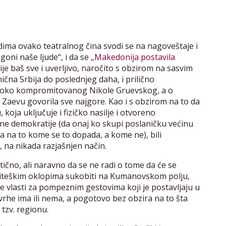
dima ovako teatralnog čina svodi se na nagoveštaje i
goni naše ljude“, i da se
„Makedonija postavila
nije baš sve i uverljivo, naročito s obzirom na sasvim
anična Srbija do poslednjeg daha, i prilično
oko kompromitovanog Nikole Gruevskog, a o
evu govorila sve najgore. Kao i s obzirom na to da
koja uključuje i fizičko nasilje i otvoreno
ne demokratije (da onaj ko skupi poslaničku većinu
ra na to kome se to dopada, a kome ne), bili
, na nikada razjašnjen način.
ično, ali naravno da se ne radi o tome da će se
viteškim oklopima sukobiti na Kumanovskom polju,
e vlasti za pompeznim gestovima koji je postavljaju u
svrhe ima ili nema, a pogotovo bez obzira na to šta
tzv. regionu.