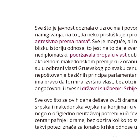
Sve što je javnost doznala o uzrocima i povo
namigivanja, na to „da neko prisluškuje i pro
agresivno prema nama“
. Sve je moguće, ali 
blisku istoriju odnosa, to jest na to da je zv
nediplomatski,
podržavala propalu vlast
dub
aktuelnom makedonskom premijeru Zoranu Za
su u odbrani vlasti Gruevskog po svaku cenu, 
nepoštovanje bazičnih principa parlamentar
ima pravo da formira izvršnu vlast, bez obzi
angažovani i izvesni
državni službenici Srbije
Sve ovo što se ovih dana dešava zvuči dramat
srpska i makedonska vojska na konjima i u 
nego o očigledno neutaživoj potrebi Vučićev
centar pažnje i drame, bez obzira koliko to 
takvi potezi znače za ionako krhke odnose u 