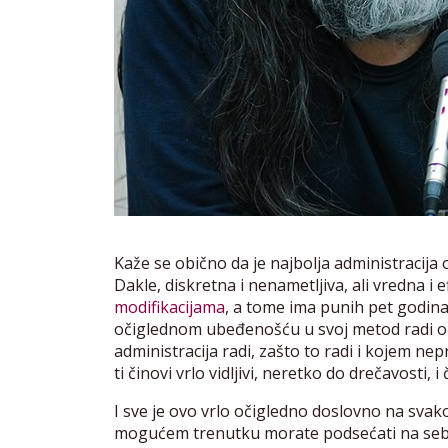
Kaže se obično da je najbolja administracija on
Dakle, diskretna i nenametljiva, ali vredna i 
modifikacijama
, a tome ima punih pet godin
očiglednom ubeđenošću u svoj metod radi obr
administracija radi, zašto to radi i kojem nep
ti činovi vrlo vidljivi, neretko do drečavosti, 
I sve je ovo vrlo očigledno doslovno na sva
mogućem trenutku morate podsećati na sebe 