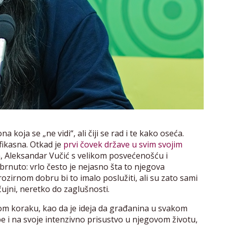
a koja se „ne vidi“, ali čiji se rad i te kako oseća.
efikasna. Otkad je
prvi čovek države u svim svojim
a, Aleksandar Vučić s velikom posvećenošću i
nuto: vrlo često je nejasno šta to njegova
rozirnom dobru bi to imalo poslužiti, ali su zato sami
i čujni, neretko do zaglušnosti.
kom koraku, kao da je ideja da građanina u svakom
i na svoje intenzivno prisustvo u njegovom životu,