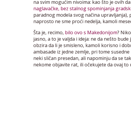
na svim mogućim nivoima: kao što je ovih
naglavačke, bez stalnog spominjanja gradske
paradnog modela svog načina upravljanja), 
naprosto ne sme proći nedelja, kamoli mese
Šta je, recimo,
bilo ovo s Makedonijom
? Niko
jasno, a to je valjda i ideja: ne da nešto bud
obzira da li je smisleno, kamoli korisno i d
ambasade iz jedne zemlje, pri tome susedne i
neki sličan presedan, ali napominju da se t
nekome objavite rat, ili očekujete da ovaj to 