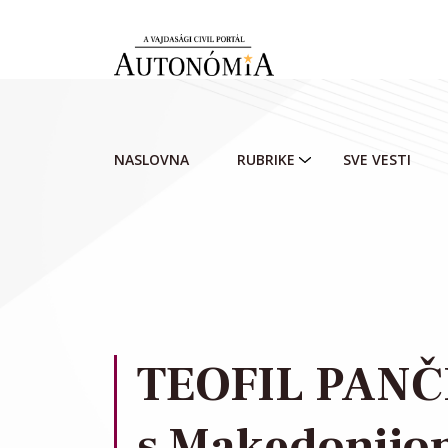
Skip to main content
NASLOVNA
RUBRIKE
SVE VESTI
TEOFIL PANČIĆ
s Makedonij