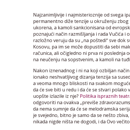
Najzanimljivije i najmisterioznije od svega ip
permanentno diže tenzije u okruženju zbog tog
ukorena, a kamoli sankcionisana od evropski
poznajući način razmišljanja i rada Vučića i
razložno veruju da su „na poštedi“ sve dok 
Kosovu, pa im se može dopustiti da sebi ma
računica, ali očigledno ni prva ni poslednja 
na neučenju na sopstvenim, a kamoli na tuđ
Nakon iznenadnog i ni na koji ozbiljan nači
ionako neshvatljivog dizanja tenzija sa suse
a veoma mnogo bliskosti na svakom mogućem
da će sve biti u redu i da će se stvari polako
uopšte izlazile iz nje?
Politika ispraznih teat
odgovoriti na ovakva „previše zdravorazumska
da nema sumnje da će se melodramska serija
je svejedno, bitno je samo da se nešto zbiva
nikada nigde ništa ne dogodi, i da Ovo večito