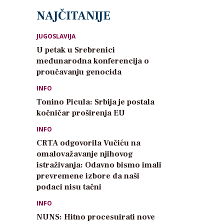
NAJČITANIJE
JUGOSLAVIJA
U petak u Srebrenici
međunarodna konferencija o
proučavanju genocida
INFO
Tonino Picula: Srbija je postala
kočničar proširenja EU
INFO
CRTA odgovorila Vučiću na
omalovažavanje njihovog
istraživanja: Odavno bismo imali
prevremene izbore da naši
podaci nisu tačni
INFO
NUNS: Hitno procesuirati nove