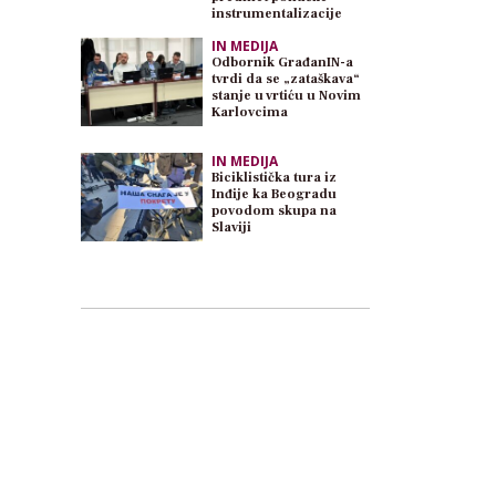
instrumentalizacije
IN MEDIJA
Odbornik GrađanIN-a
tvrdi da se „zataškava“
stanje u vrtiću u Novim
Karlovcima
IN MEDIJA
Biciklistička tura iz
Inđije ka Beogradu
povodom skupa na
Slaviji