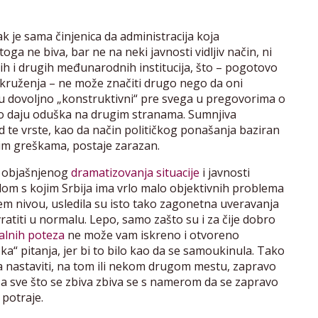
ak je sama činjenica da administracija koja
a ne biva, bar ne na neki javnosti vidljiv način, ni
h i drugih međunarodnih institucija, što – pogotovo
 okruženja – ne može značiti drugo nego da oni
su dovoljno „konstruktivni“ pre svega u pregovorima o
lo daju oduška na drugim stranama. Sumnjiva
od te vrste, kao da način političkog ponašanja baziran
im greškama, postaje zarazan.
n objašnjenog
dramatizovanja situacije
i javnosti
dom s kojim Srbija ima vrlo malo objektivnih problema
 nivou, usledila su isto tako zagonetna uveravanja
 vratiti u normalu. Lepo, samo zašto su i za čije dobro
ralnih poteza
ne može vam iskreno i otvoreno
“ pitanja, jer bi to bilo kao da se samoukinula. Tako
 nastaviti, na tom ili nekom drugom mestu, zapravo
, a sve što se zbiva zbiva se s namerom da se zapravo
 potraje.