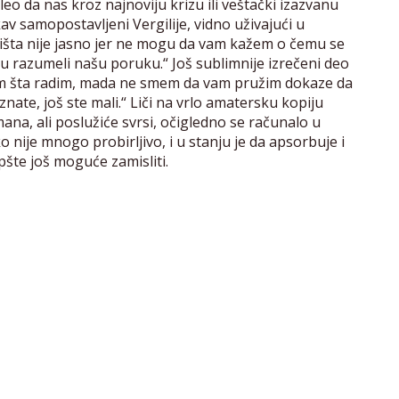
o da nas kroz najnoviju krizu ili veštački izazvanu
v samopostavljeni Vergilije, vidno uživajući u
ništa nije jasno jer ne mogu da vam kažem o čemu se
 su razumeli našu poruku.“ Još sublimnije izrečeni deo
znam šta radim, mada ne smem da vam pružim dokaze da
znate, još ste mali.“ Liči na vrlo amatersku kopiju
na, ali poslužiće svrsi, očigledno se računalo u
ije mnogo probirljivo, i u stanju je da apsorbuje i
pšte još moguće zamisliti.