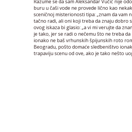
Razume se da sam Aleksandar Vučić nije odole
buru u čaši vode ne provede lično kao nekaka
sceničnoj misterionosti tipa: „znam da vam 
tačno radi, ali oni koji treba da znaju dobro
ovog iskaza bi glasio: „a vi mi verujte da 
je tako, jer se radi o nečemu što ne treba da 
ionako ne baš vrhunskih špijunskih roto roma
Beogradu, pošto domaće sledbeništvo ionako n
trapaviju scenu od ove, ako je tako nešto uo