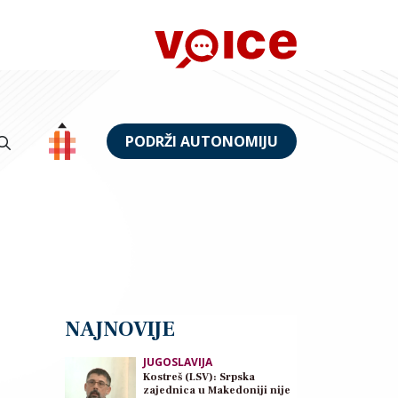
PODRŽI AUTONOMIJU
NAJNOVIJE
JUGOSLAVIJA
Kostreš (LSV): Srpska
zajednica u Makedoniji nije