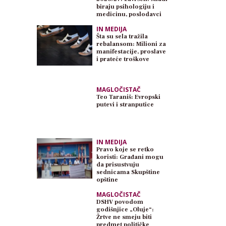
biraju psihologiju i
medicinu, poslodavci
traže inženjere
IN MEDIJA
Šta su sela tražila
rebalansom: Milioni za
manifestacije, proslave
i prateće troškove
MAGLOČISTAČ
Teo Taraniš: Evropski
putevi i stranputice
IN MEDIJA
Pravo koje se retko
koristi: Građani mogu
da prisustvuju
sednicama Skupštine
opštine
MAGLOČISTAČ
DSHV povodom
godišnjice „Oluje“:
Žrtve ne smeju biti
predmet političke