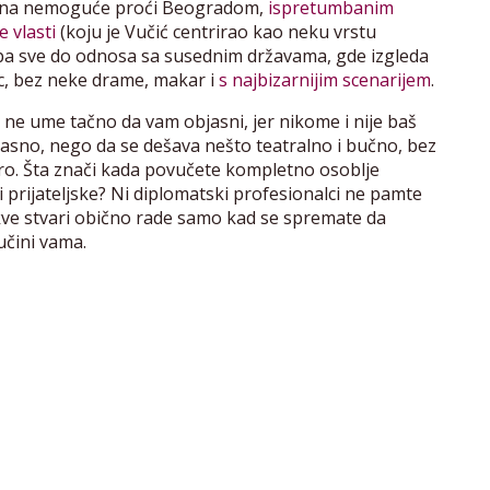
 dana nemoguće proći Beogradom,
ispretumbanim
 vlasti
(koju je Vučić centrirao kao neku vrstu
pa sve do odnosa sa susednim državama, gde izgleda
c, bez neke drame, makar i
s najbizarnijim scenarijem
.
 ne ume tačno da vam objasni, jer nikome i nije baš
e jasno, nego da se dešava nešto teatralno i bučno, bez
obro. Šta znači kada povučete kompletno osoblje
 prijateljske? Ni diplomatski profesionalci ne pamte
akve stvari obično rade samo kad se spremate da
učini vama.