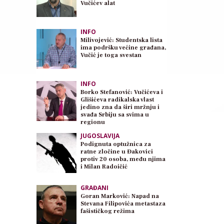
Vučićev alat
INFO
Milivojević: Studentska lista
ima podršku većine građana,
Vučić je toga svestan
INFO
Borko Stefanović: Vučićeva i
Glišićeva radikalska vlast
jedino zna da širi mržnju i
svađa Srbiju sa svima u
regionu
JUGOSLAVIJA
Podignuta optužnica za
ratne zločine u Đakovici
protiv 20 osoba, među njima
i Milan Radoičić
GRAĐANI
Goran Marković: Napad na
Stevana Filipovića metastaza
fašističkog režima