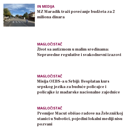
IN MEDIJA
MZ Maradik traži povećanje budžeta za 2
miliona dinara
MAGLOČISTAČ
Život sa autizmom u malim sredinama:
Nepravedne regulative i svakodnevni izazovi
MAGLOČISTAČ
Misija OEBS-a u Srbiji: Besplatan kurs
srpskog jezika za buduće policajce i
policajke iz mađarske nacionalne zajednice
MAGLOČISTAČ
Premijer Macut obišao radove na Železničkoj
stanici u Subotici, pojedini lokalni mediji nisu
pozvani