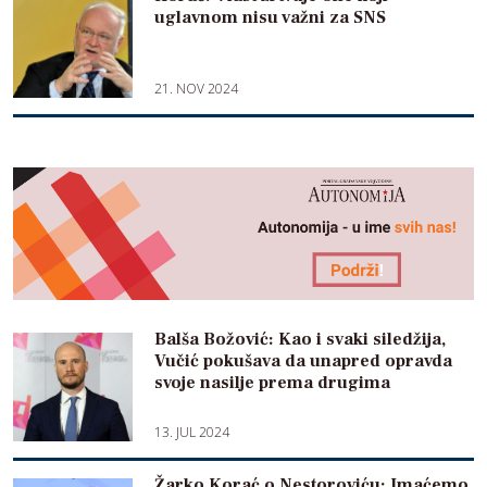
uglavnom nisu važni za SNS
21. NOV 2024
Balša Božović: Kao i svaki siledžija,
Vučić pokušava da unapred opravda
svoje nasilje prema drugima
13. JUL 2024
Žarko Korać o Nestoroviću: Imaćemo