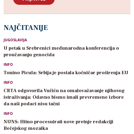
NAJČITANIJE
JUGOSLAVIJA
U petak u Srebrenici međunarodna konferencija o
proučavanju genocida
INFO
Tonino Picula: Srbija je postala kočničar proširenja EU
INFO
CRTA odgovorila Vučiću na omalovažavanje njihovog
istraživanja: Odavno bismo imali prevremene izbore
da naši podaci nisu tačni
INFO
NUNS: Hitno procesuirati nove pretnje redakciji
Bečejskog mozaika