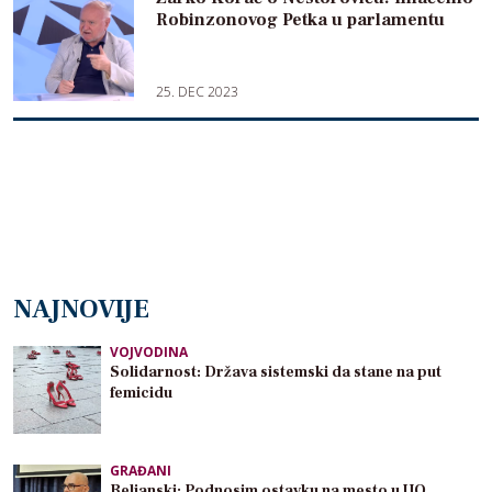
Robinzonovog Petka u parlamentu
25. DEC 2023
NAJNOVIJE
VOJVODINA
Solidarnost: Država sistemski da stane na put
femicidu
GRAĐANI
Beljanski: Podnosim ostavku na mesto u UO