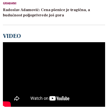
GRAĐANI
Radoslav Adamović: Cena pšenice je tragična, a
budućnost poljoprivrede još gora
VIDEO