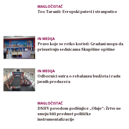
MAGLOČISTAČ
Teo Taraniš: Evropski putevi i stranputice
IN MEDIJA
Pravo koje se retko koristi: Građani mogu da
prisustvuju sednicama Skupštine opštine
IN MEDIJA
Odbornici sutra o rebalansu budžeta i radu
javnih preduzeća
MAGLOČISTAČ
DSHV povodom godišnjice „Oluje“: Žrtve ne
smeju biti predmet političke
instrumentalizacije