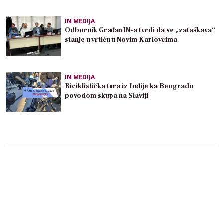
IN MEDIJA
Odbornik GrađanIN-a tvrdi da se „zataškava“
stanje u vrtiću u Novim Karlovcima
IN MEDIJA
Biciklistička tura iz Inđije ka Beogradu
povodom skupa na Slaviji