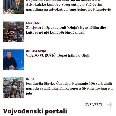
Advokatske komore zbog ćutnje o Vučićevim
napadima na advokaticu Janu Aćimović Planojević
GRAĐANI
31-vjetori i Operacionit ‘Oluja’: Ngushëllim dhe
kujtesë në një kohëpërbindëshash
JUGOSLAVIJA
VLADO VURUŠIĆ: Deset istina o Oluji
INFO
Fondacija Slavko Ćuruvija: Najmanje 106 verbalnih
napada zvaničnika i funkcionera SNS na novinare u
julu
SVE VESTI
Vojvođanski portali