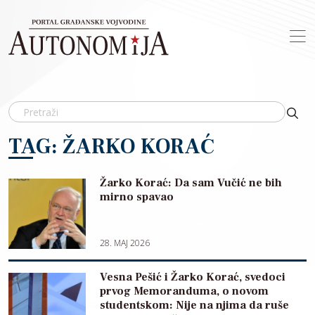
Skip to main content
TAG: ŽARKO KORAĆ
Žarko Korać: Da sam Vučić ne bih
mirno spavao
28. MAJ 2026
Vesna Pešić i Žarko Korać, svedoci
prvog Memoranduma, o novom
studentskom: Nije na njima da ruše