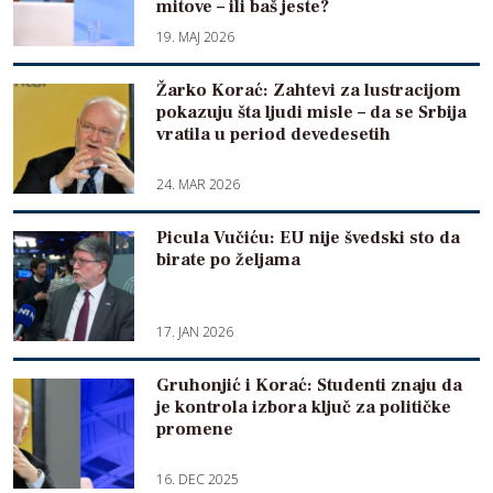
mitove – ili baš jeste?
19. MAJ 2026
Žarko Korać: Zahtevi za lustracijom
pokazuju šta ljudi misle – da se Srbija
vratila u period devedesetih
24. MAR 2026
Picula Vučiću: EU nije švedski sto da
birate po željama
17. JAN 2026
Gruhonjić i Korać: Studenti znaju da
je kontrola izbora ključ za političke
promene
16. DEC 2025