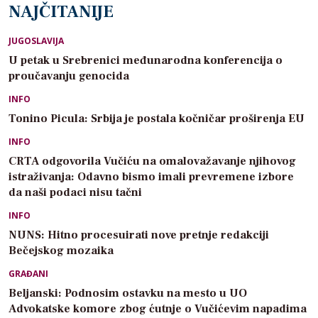
NAJČITANIJE
JUGOSLAVIJA
U petak u Srebrenici međunarodna konferencija o
proučavanju genocida
INFO
Tonino Picula: Srbija je postala kočničar proširenja EU
INFO
CRTA odgovorila Vučiću na omalovažavanje njihovog
istraživanja: Odavno bismo imali prevremene izbore
da naši podaci nisu tačni
INFO
NUNS: Hitno procesuirati nove pretnje redakciji
Bečejskog mozaika
GRAĐANI
Beljanski: Podnosim ostavku na mesto u UO
Advokatske komore zbog ćutnje o Vučićevim napadima