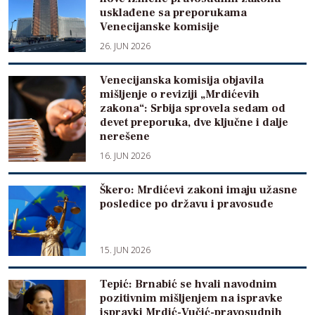
usklađene sa preporukama
Venecijanske komisije
26. JUN 2026
Venecijanska komisija objavila
mišljenje o reviziji „Mrdićevih
zakona“: Srbija sprovela sedam od
devet preporuka, dve ključne i dalje
nerešene
16. JUN 2026
Škero: Mrdićevi zakoni imaju užasne
posledice po državu i pravosuđe
15. JUN 2026
Tepić: Brnabić se hvali navodnim
pozitivnim mišljenjem na ispravke
ispravki Mrdić-Vučić-pravosudnih