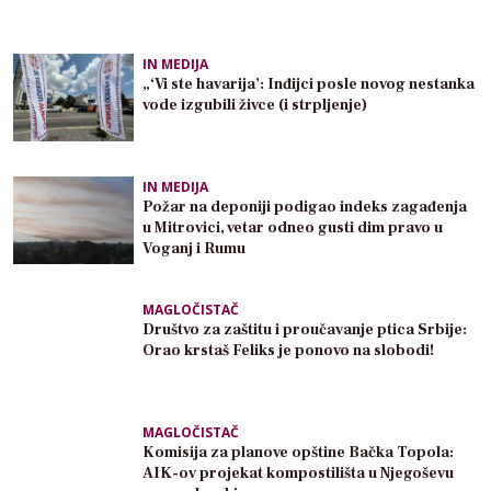
IN MEDIJA
„‘Vi ste havarija’: Inđijci posle novog nestanka
vode izgubili živce (i strpljenje)
IN MEDIJA
Požar na deponiji podigao indeks zagađenja
u Mitrovici, vetar odneo gusti dim pravo u
Voganj i Rumu
MAGLOČISTAČ
Društvo za zaštitu i proučavanje ptica Srbije:
Orao krstaš Feliks je ponovo na slobodi!
MAGLOČISTAČ
Komisija za planove opštine Bačka Topola:
AIK-ov projekat kompostilišta u Njegoševu