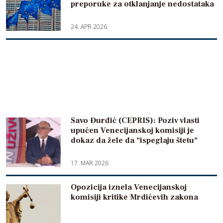
preporuke za otklanjanje nedostataka
24. APR 2026
Savo Đurđić (CEPRIS): Poziv vlasti
upućen Venecijanskoj komisiji je
dokaz da žele da “ispeglaju štetu“
17. MAR 2026
Opozicija iznela Venecijanskoj
komisiji kritike Mrdićevih zakona