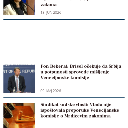
zakona
13. JUN 2026
Fon Bekerat: Brisel očekuje da Srbija
u potpunosti sprovede mišljenje
Venecijanske komisije
09. MAJ 2026
Sindikat sudske vlasti: Vlada nije
ispoštovala preporuke Venecijanske
komisije o Mrdićevim zakonima