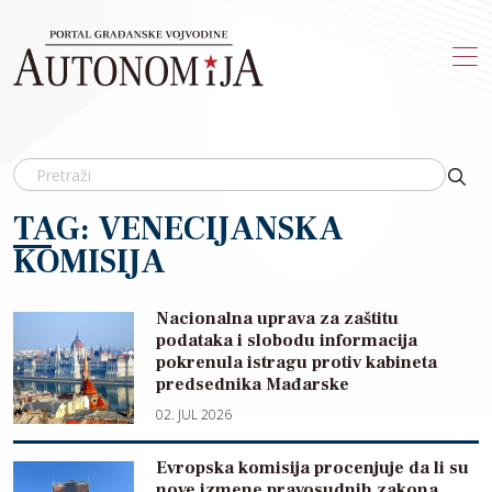
Skip to main content
TAG: VENECIJANSKA
KOMISIJA
Nacionalna uprava za zaštitu
podataka i slobodu informacija
pokrenula istragu protiv kabineta
predsednika Mađarske
02. JUL 2026
Evropska komisija procenjuje da li su
nove izmene pravosudnih zakona