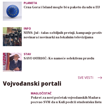
PLANETA
Crna Gora i Island mogle bi u paketu da uđu u EU
INFO
NUNS: Jul – talas ozbiljnih pretnji, kampanje protiv
novinara i novinarki na lokalnim televizijama
STAV
SAVO ĐURĐIĆ: Ko nameće selektivnu pravdu
SVE VESTI
Vojvođanski portali
MAGLOČISTAČ
Pokret za novi početak vojvođanskih Mađara
pozvao SVM da u Kuli podrži studentsku listu