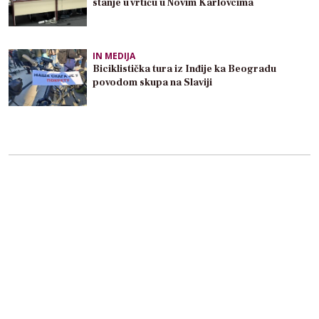
stanje u vrtiću u Novim Karlovcima
IN MEDIJA
Biciklistička tura iz Inđije ka Beogradu
povodom skupa na Slaviji