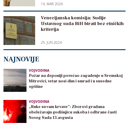
16. MAR 2026
Venecijanska komisija: Sudije
Ustavnog suda BiH birati bez etničkih
kriterija
25. JUN 2024
NAJNOVIJE
VOJVODINA
Požar na deponiji povećao zagađenje u Sremskoj
Mitrovici, vetar nosi dim i smrad i u susedne
opštine
VOJVODINA
„Ruke su vam krvave”: Zborovi građana
obeležavaju godišnjicu sukoba i odbrane časti
Novog Sada 13.avgusta