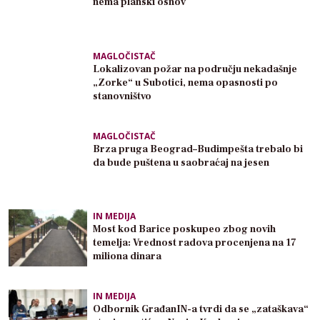
nema planski osnov
MAGLOČISTAČ
Lokalizovan požar na području nekadašnje
„Zorke“ u Subotici, nema opasnosti po
stanovništvo
MAGLOČISTAČ
Brza pruga Beograd–Budimpešta trebalo bi
da bude puštena u saobraćaj na jesen
IN MEDIJA
Most kod Barice poskupeo zbog novih
temelja: Vrednost radova procenjena na 17
miliona dinara
IN MEDIJA
Odbornik GrađanIN-a tvrdi da se „zataškava“