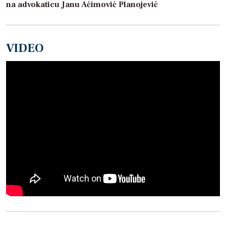
na advokaticu Janu Aćimović Planojević
VIDEO