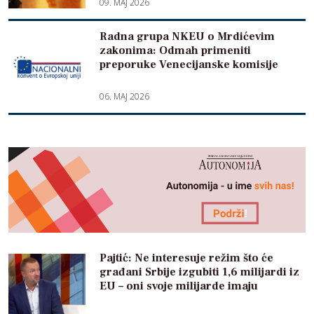
09. MAJ 2026
Radna grupa NKEU o Mrdićevim
zakonima: Odmah primeniti
preporuke Venecijanske komisije
06. MAJ 2026
Pajtić: Ne interesuje režim što će
građani Srbije izgubiti 1,6 milijardi iz
EU – oni svoje milijarde imaju