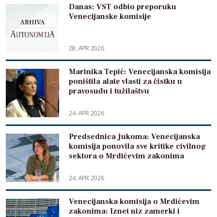
Danas: VST odbio preporuku
Venecijanske komisije
28. APR 2026
Marinika Tepić: Venecijanska komisija
poništila alate vlasti za čistku u
pravosuđu i tužilaštvu
24. APR 2026
Predsednica Jukoma: Venecijanska
komisija ponovila sve kritike civilnog
sektora o Mrdićevim zakonima
24. APR 2026
Venecijanska komisija o Mrdićevim
zakonima: Iznet niz zamerki i