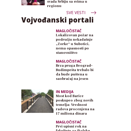
svađa Srbiju sa svima u
regionu
SVE VESTI
Vojvođanski portali
MAGLOČISTAČ
Lokalizovan požar na
području nekadašnje
„Zorke“ u Subotici,
nema opasnosti po
stanovništvo
MAGLOČISTAČ
Brza pruga Beograd–
Budimpešta trebalo bi
da bude puštena u
saobraćaj na jesen
IN MEDIJA
Most kod Barice
poskupeo zbog novih
temelja: Vrednost
radova procenjena na
17 miliona dinara
MAGLOČISTAČ
Prvi upisni rok na
fakultete za školsku