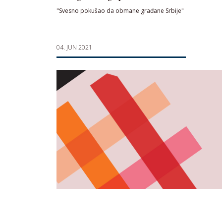
"Svesno pokušao da obmane građane Srbije"
04. JUN 2021