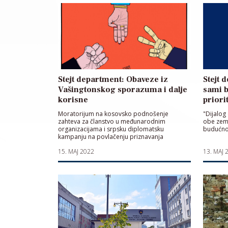
Stejt department: Obaveze iz
Stejt 
Vašingtonskog sporazuma i dalje
sami b
korisne
priori
Moratorijum na kosovsko podnošenje
"Dijalog
zahteva za članstvo u međunarodnim
obe zeml
organizacijama i srpsku diplomatsku
budućno
kampanju na povlačenju priznavanja
nezavisnosti Kosova, istekao je 4. septembra
15. MAJ 2022
13. MAJ 
2021.