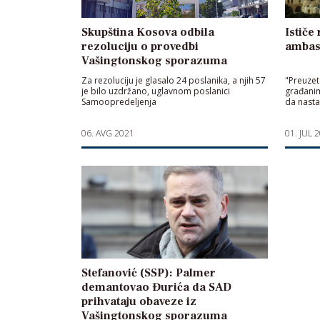
Skupština Kosova odbila
Ističe
rezoluciju o provedbi
ambas
Vašingtonskog sporazuma
Za rezoluciju je glasalo 24 poslanika, a njih 57
"Preuzet
je bilo uzdržano, uglavnom poslanici
građanim
Samoopredeljenja
da nasta
06. AVG 2021
01. JUL 
Stefanović (SSP): Palmer
demantovao Đurića da SAD
prihvataju obaveze iz
Vašingtonskog sporazuma