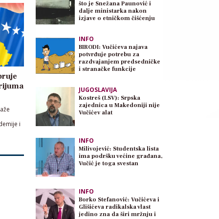
što je Snežana Paunović i
dalje ministarka nakon
izjave o etničkom čišćenju
INFO
BIRODI: Vučićeva najava
potvrđuje potrebu za
razdvajanjem predsedničke
i stranačke funkcije
bruje
rijuma
JUGOSLAVIJA
Kostreš (LSV): Srpska
zajednica u Makedoniji nije
naže
Vučićev alat
demije i
INFO
Milivojević: Studentska lista
ima podršku većine građana,
Vučić je toga svestan
INFO
Borko Stefanović: Vučićeva i
Glišićeva radikalska vlast
jedino zna da širi mržnju i