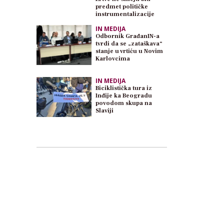
predmet političke
instrumentalizacije
IN MEDIJA
Odbornik GrađanIN-a
tvrdi da se „zataškava“
stanje u vrtiću u Novim
Karlovcima
IN MEDIJA
Biciklistička tura iz
Inđije ka Beogradu
povodom skupa na
Slaviji