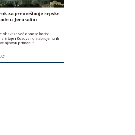
 rok za premeštanje srpske
ade u Jerusalim
e obaveze već donose korist
a Srbije i Kosova i ohrabrujemo ih
ve njihovu primenu“
2021