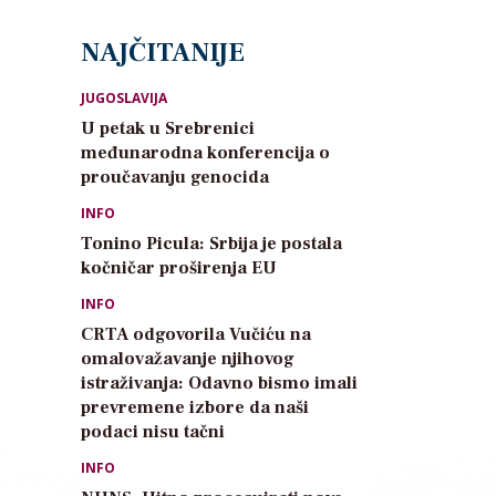
NAJČITANIJE
JUGOSLAVIJA
U petak u Srebrenici
međunarodna konferencija o
proučavanju genocida
INFO
Tonino Picula: Srbija je postala
kočničar proširenja EU
INFO
CRTA odgovorila Vučiću na
omalovažavanje njihovog
istraživanja: Odavno bismo imali
prevremene izbore da naši
podaci nisu tačni
INFO