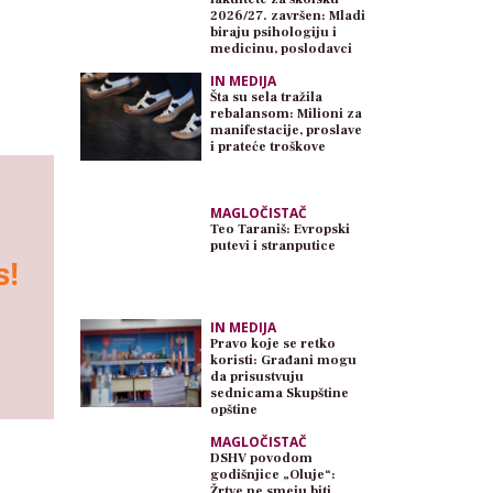
2026/27. završen: Mladi
biraju psihologiju i
medicinu, poslodavci
traže inženjere
IN MEDIJA
Šta su sela tražila
rebalansom: Milioni za
manifestacije, proslave
i prateće troškove
MAGLOČISTAČ
Teo Taraniš: Evropski
putevi i stranputice
IN MEDIJA
Pravo koje se retko
koristi: Građani mogu
da prisustvuju
sednicama Skupštine
opštine
MAGLOČISTAČ
DSHV povodom
godišnjice „Oluje“:
Žrtve ne smeju biti