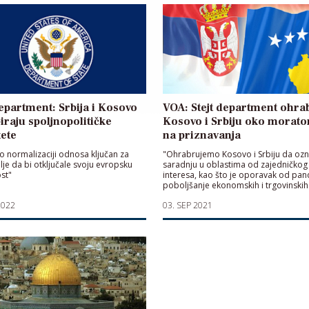
department: Srbija i Kosovo
VOA: Stejt department ohra
iraju spoljnopolitičke
Kosovo i Srbiju oko morato
tete
na priznavanja
 o normalizaciji odnosa ključan za
"Ohrabrujemo Kosovo i Srbiju da oz
je da bi otključale svoju evropsku
saradnju u oblastima od zajedničkog
st"
interesa, kao što je oporavak od pan
poboljšanje ekonomskih i trgovinskih
odnosa“
2022
03. SEP 2021