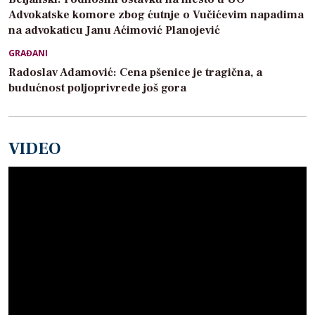
Advokatske komore zbog ćutnje o Vučićevim napadima
na advokaticu Janu Aćimović Planojević
GRAĐANI
Radoslav Adamović: Cena pšenice je tragična, a
budućnost poljoprivrede još gora
VIDEO