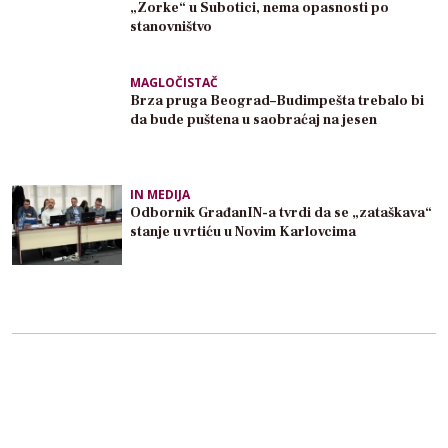
„Zorke“ u Subotici, nema opasnosti po
stanovništvo
MAGLOČISTAČ
Brza pruga Beograd–Budimpešta trebalo bi
da bude puštena u saobraćaj na jesen
IN MEDIJA
Odbornik GrađanIN-a tvrdi da se „zataškava“
stanje u vrtiću u Novim Karlovcima