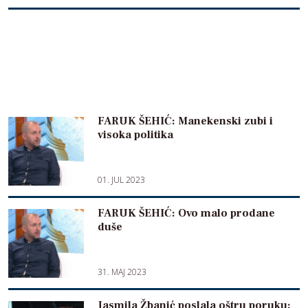
FARUK ŠEHIĆ: Manekenski zubi i
visoka politika
01. JUL 2023
FARUK ŠEHIĆ: Ovo malo prodane
duše
31. MAJ 2023
Jasmila Žbanić poslala oštru poruku: