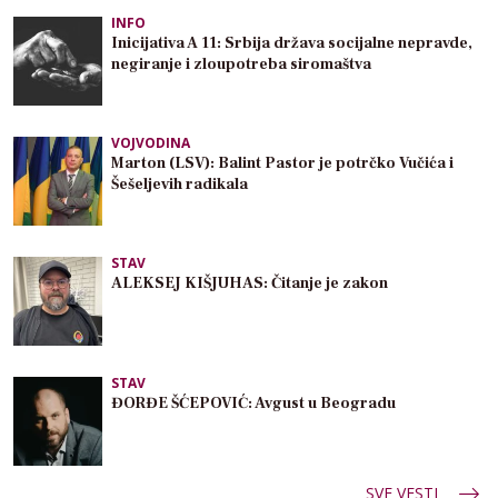
INFO
Inicijativa A 11: Srbija država socijalne nepravde,
negiranje i zloupotreba siromaštva
VOJVODINA
Marton (LSV): Balint Pastor je potrčko Vučića i
Šešeljevih radikala
STAV
ALEKSEJ KIŠJUHAS: Čitanje je zakon
STAV
ĐORĐE ŠĆEPOVIĆ: Avgust u Beogradu
SVE VESTI