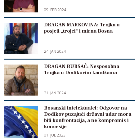
09. FEB 2024
DRAGAN MARKOVINA: Trojka u
posjeti „trojci“ i mirna Bosna
24. JAN 2024
DRAGAN BURSAĆ: Nesposobna
Trojka u Dodikovim kandžama
21. JAN 2024
Bosanski intelektualci: Odgovor na
Dodikov puzajući državni udar mora
biti konfrontacija, a ne kompromis i
koncesije
01. JUL 2023