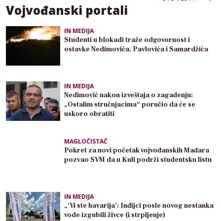
Vojvođanski portali
IN MEDIJA
Studenti u blokadi traže odgovornost i
ostavke Nedimovića, Pavlovića i Samardžića
IN MEDIJA
Nedimović nakon izveštaja o zagađenju:
„Ostalim stručnjacima“ poručio da će se
uskoro obratiti
MAGLOČISTAČ
Pokret za novi početak vojvođanskih Mađara
pozvao SVM da u Kuli podrži studentsku listu
IN MEDIJA
„‘Vi ste havarija’: Inđijci posle novog nestanka
vode izgubili živce (i strpljenje)