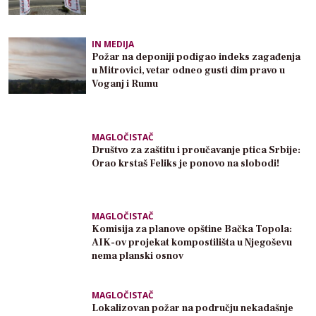
IN MEDIJA
Požar na deponiji podigao indeks zagađenja
u Mitrovici, vetar odneo gusti dim pravo u
Voganj i Rumu
MAGLOČISTAČ
Društvo za zaštitu i proučavanje ptica Srbije:
Orao krstaš Feliks je ponovo na slobodi!
MAGLOČISTAČ
Komisija za planove opštine Bačka Topola:
AIK-ov projekat kompostilišta u Njegoševu
nema planski osnov
MAGLOČISTAČ
Lokalizovan požar na području nekadašnje