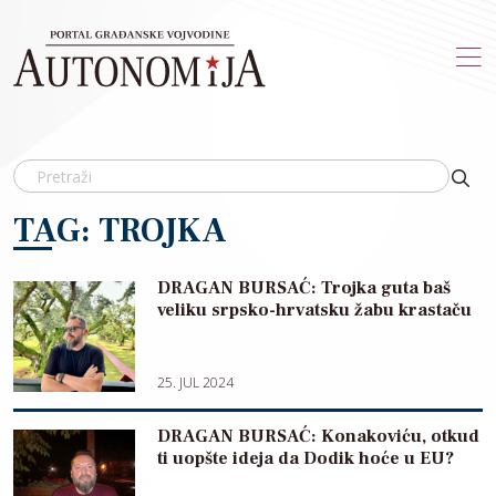
Skip to main content
TAG: TROJKA
DRAGAN BURSAĆ: Trojka guta baš
veliku srpsko-hrvatsku žabu krastaču
25. JUL 2024
DRAGAN BURSAĆ: Konakoviću, otkud
ti uopšte ideja da Dodik hoće u EU?