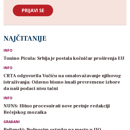
NAJČITANIJE
INFO
Tonino Picula: Srbija je postala kočničar proširenja EU
INFO
CRTA odgovorila Vučiću na omalovažavanje njihovog
istraživanja: Odavno bismo imali prevremene izbore
da naši podaci nisu tačni
INFO
NUNS: Hitno procesuirati nove pretnje redakciji
Bečejskog mozaika
GRAĐANI
Beljanski: Podnosim ostavku na mesto u UO