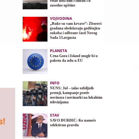
vetar nosi dim i smrad i u
susedne opštine
VOJVODINA
„Ruke su vam krvave”: Zborovi
građana obeležavaju godišnjicu
sukoba i odbrane časti Novog
Sada 13.avgusta
PLANETA
Crna Gora i Island mogle bi u
paketu da uđu u EU
INFO
NUNS: Jul – talas ozbiljnih
pretnji, kampanje protiv
novinara i novinarki na lokalnim
televizijama
STAV
SAVO ĐURĐIĆ: Ko nameće
selektivnu pravdu