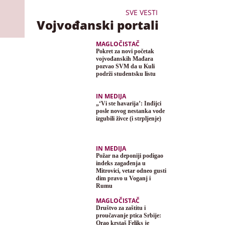
SVE VESTI
Vojvođanski portali
MAGLOČISTAČ
Pokret za novi početak
vojvođanskih Mađara
pozvao SVM da u Kuli
podrži studentsku listu
IN MEDIJA
„‘Vi ste havarija’: Inđijci
posle novog nestanka vode
izgubili živce (i strpljenje)
IN MEDIJA
Požar na deponiji podigao
indeks zagađenja u
Mitrovici, vetar odneo gusti
dim pravo u Voganj i
Rumu
MAGLOČISTAČ
Društvo za zaštitu i
proučavanje ptica Srbije:
Orao krstaš Feliks je