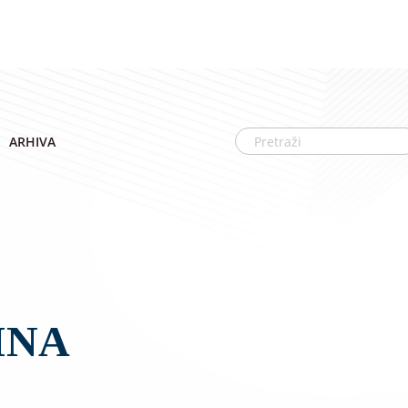
ARHIVA
INA