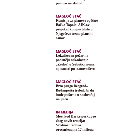
ponovo na slobodi!
MAGLOČISTAČ
Komisija za planove opštine
Bačka Topola: AIK-ov
projekat kompostilišta u
Njegoševu nema planski
osnov
MAGLOČISTAČ
Lokalizovan požar na
području nekadašnje
„Zorke“ u Subotici, nema
opasnosti po stanovništvo
MAGLOČISTAČ
Brza pruga Beograd–
Budimpešta trebalo bi da
bude puštena u saobraćaj
na jesen
IN MEDIJA
Most kod Barice poskupeo
zbog novih temelja:
Vrednost radova
procenjena na 17 miliona