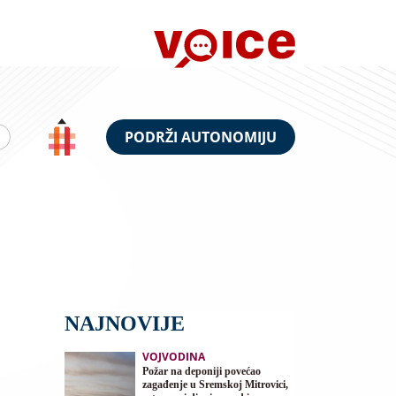
PODRŽI AUTONOMIJU
NAJNOVIJE
VOJVODINA
Požar na deponiji povećao
zagađenje u Sremskoj Mitrovici,