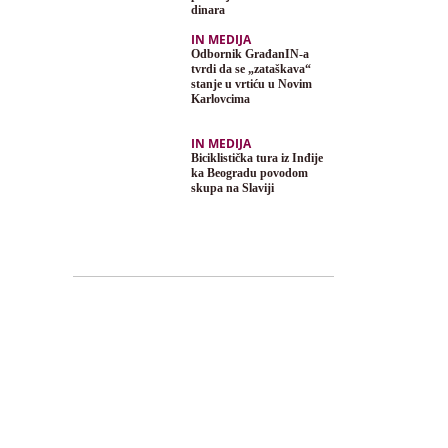
dinara
IN MEDIJA
Odbornik GrađanIN-a
tvrdi da se „zataškava“
stanje u vrtiću u Novim
Karlovcima
IN MEDIJA
Biciklistička tura iz Inđije
ka Beogradu povodom
skupa na Slaviji