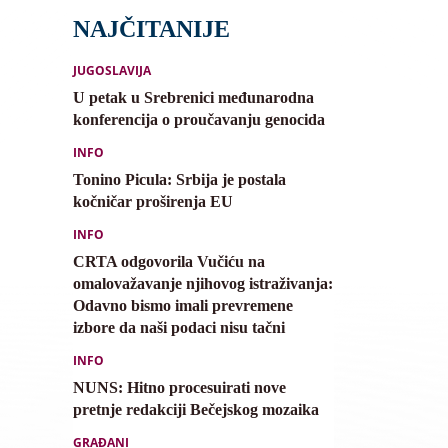
NAJČITANIJE
JUGOSLAVIJA
U petak u Srebrenici međunarodna
konferencija o proučavanju genocida
INFO
Tonino Picula: Srbija je postala
kočničar proširenja EU
INFO
CRTA odgovorila Vučiću na
omalovažavanje njihovog istraživanja:
Odavno bismo imali prevremene
izbore da naši podaci nisu tačni
INFO
NUNS: Hitno procesuirati nove
pretnje redakciji Bečejskog mozaika
GRAĐANI