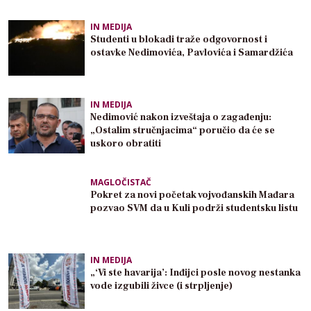
IN MEDIJA
Studenti u blokadi traže odgovornost i
ostavke Nedimovića, Pavlovića i Samardžića
IN MEDIJA
Nedimović nakon izveštaja o zagađenju:
„Ostalim stručnjacima“ poručio da će se
uskoro obratiti
MAGLOČISTAČ
Pokret za novi početak vojvođanskih Mađara
pozvao SVM da u Kuli podrži studentsku listu
IN MEDIJA
„‘Vi ste havarija’: Inđijci posle novog nestanka
vode izgubili živce (i strpljenje)