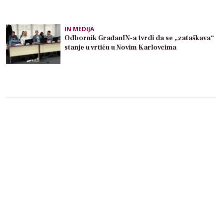
IN MEDIJA
Odbornik GrađanIN-a tvrdi da se „zataškava“
stanje u vrtiću u Novim Karlovcima