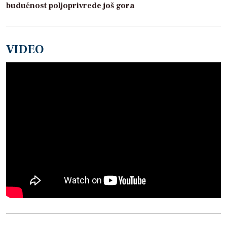
budućnost poljoprivrede još gora
VIDEO