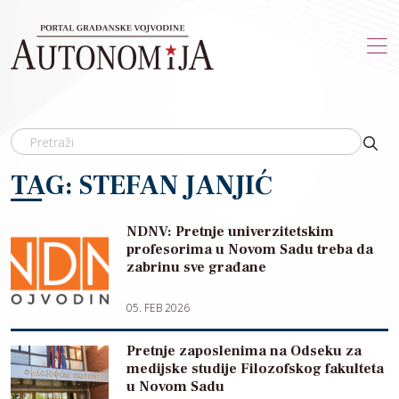
Skip to main content
TAG: STEFAN JANJIĆ
NDNV: Pretnje univerzitetskim
profesorima u Novom Sadu treba da
zabrinu sve građane
05. FEB 2026
Pretnje zaposlenima na Odseku za
medijske studije Filozofskog fakulteta
u Novom Sadu