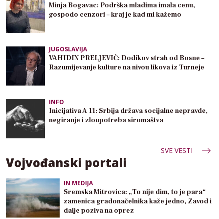
Minja Bogavac: Podrška mladima imala cenu,
gospodo cenzori – kraj je kad mi kažemo
JUGOSLAVIJA
VAHIDIN PRELJEVIĆ: Dodikov strah od Bosne –
Razumijevanje kulture na nivou likova iz Turneje
INFO
Inicijativa A 11: Srbija država socijalne nepravde,
negiranje i zloupotreba siromaštva
SVE VESTI
Vojvođanski portali
IN MEDIJA
Sremska Mitrovica: „To nije dim, to je para“
zamenica gradonačelnika kaže jedno, Zavod i
dalje poziva na oprez