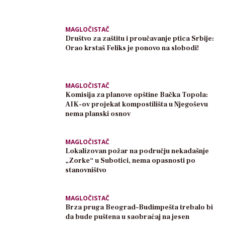
MAGLOČISTAČ
Društvo za zaštitu i proučavanje ptica Srbije:
Orao krstaš Feliks je ponovo na slobodi!
MAGLOČISTAČ
Komisija za planove opštine Bačka Topola:
AIK-ov projekat kompostilišta u Njegoševu
nema planski osnov
MAGLOČISTAČ
Lokalizovan požar na području nekadašnje
„Zorke“ u Subotici, nema opasnosti po
stanovništvo
MAGLOČISTAČ
Brza pruga Beograd–Budimpešta trebalo bi
da bude puštena u saobraćaj na jesen