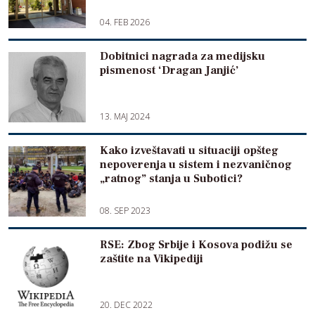
04. FEB 2026
Dobitnici nagrada za medijsku
pismenost ‘Dragan Janjić’
13. MAJ 2024
Kako izveštavati u situaciji opšteg
nepoverenja u sistem i nezvaničnog
„ratnog” stanja u Subotici?
08. SEP 2023
RSE: Zbog Srbije i Kosova podižu se
zaštite na Vikipediji
20. DEC 2022