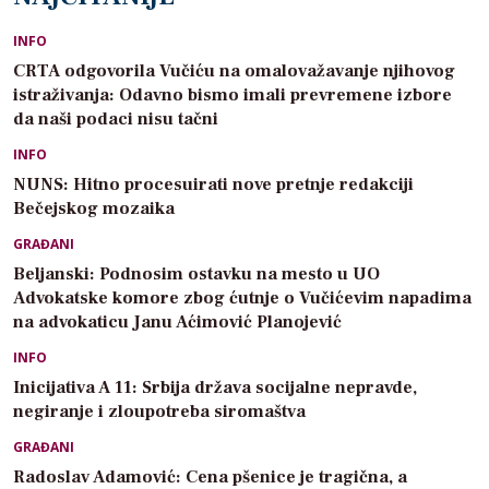
INFO
CRTA odgovorila Vučiću na omalovažavanje njihovog
istraživanja: Odavno bismo imali prevremene izbore
da naši podaci nisu tačni
INFO
NUNS: Hitno procesuirati nove pretnje redakciji
Bečejskog mozaika
GRAĐANI
Beljanski: Podnosim ostavku na mesto u UO
Advokatske komore zbog ćutnje o Vučićevim napadima
na advokaticu Janu Aćimović Planojević
INFO
Inicijativa A 11: Srbija država socijalne nepravde,
negiranje i zloupotreba siromaštva
GRAĐANI
Radoslav Adamović: Cena pšenice je tragična, a