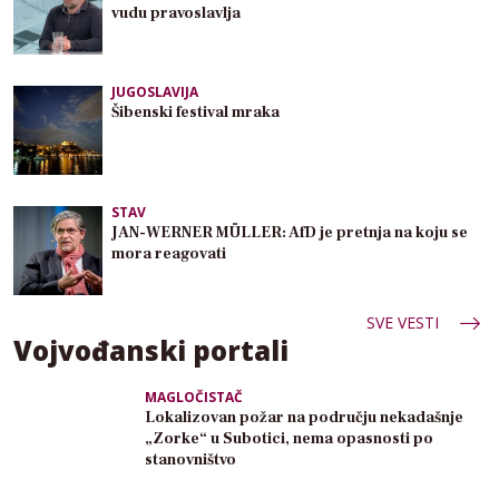
vudu pravoslavlja
JUGOSLAVIJA
Šibenski festival mraka
STAV
JAN-WERNER MÜLLER: AfD je pretnja na koju se
mora reagovati
SVE VESTI
Vojvođanski portali
MAGLOČISTAČ
Lokalizovan požar na području nekadašnje
„Zorke“ u Subotici, nema opasnosti po
stanovništvo