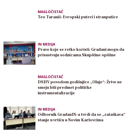
MAGLOČISTAČ
Teo Taraniš: Evropski putevi i stranputice
IN MEDIJA
Pravo koje se retko koristi: Građani mogu da
prisustvuju sednicama Skupštine opštine
MAGLOČISTAČ
DSHV povodom godišnjice „Oluje“: Žrtve ne
smeju biti predmet političke
instrumentalizacije
IN MEDIJA
Odbornik GrađanIN-a tvrdi da se „zataškava“
stanje u vrtiću u Novim Karlovcima