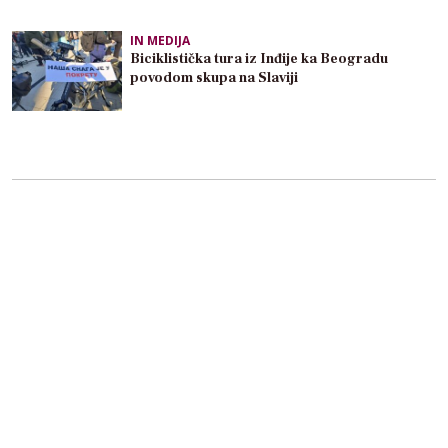
IN MEDIJA
Biciklistička tura iz Inđije ka Beogradu
povodom skupa na Slaviji