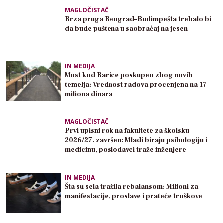
MAGLOČISTAČ
Brza pruga Beograd–Budimpešta trebalo bi
da bude puštena u saobraćaj na jesen
IN MEDIJA
Most kod Barice poskupeo zbog novih
temelja: Vrednost radova procenjena na 17
miliona dinara
MAGLOČISTAČ
Prvi upisni rok na fakultete za školsku
2026/27. završen: Mladi biraju psihologiju i
medicinu, poslodavci traže inženjere
IN MEDIJA
Šta su sela tražila rebalansom: Milioni za
manifestacije, proslave i prateće troškove