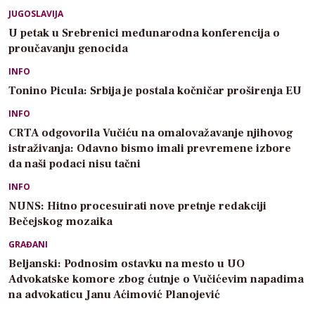
JUGOSLAVIJA
U petak u Srebrenici međunarodna konferencija o
proučavanju genocida
INFO
Tonino Picula: Srbija je postala kočničar proširenja EU
INFO
CRTA odgovorila Vučiću na omalovažavanje njihovog
istraživanja: Odavno bismo imali prevremene izbore
da naši podaci nisu tačni
INFO
NUNS: Hitno procesuirati nove pretnje redakciji
Bečejskog mozaika
GRAĐANI
Beljanski: Podnosim ostavku na mesto u UO
Advokatske komore zbog ćutnje o Vučićevim napadima
na advokaticu Janu Aćimović Planojević