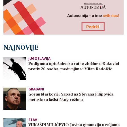
NAJNOVIJE
JUGOSLAVIJA
Podignuta optužnica za ratne zločine u Đakovici
protiv 20 osoba, među njima i Milan Radoičić
GRAĐANI
Goran Marković: Napad na Stevana Filipovića
metastaza fašističkog režima
STAV
VUKAŠIN MILIĆEVIĆ: Jovina gimnazija u raljama