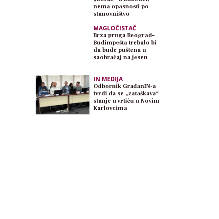
nema opasnosti po
stanovništvo
MAGLOČISTAČ
Brza pruga Beograd–
Budimpešta trebalo bi
da bude puštena u
saobraćaj na jesen
IN MEDIJA
Odbornik GrađanIN-a
tvrdi da se „zataškava“
stanje u vrtiću u Novim
Karlovcima