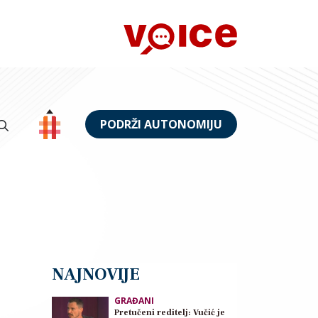
PODRŽI AUTONOMIJU
NAJNOVIJE
GRAĐANI
Pretučeni reditelj: Vučić je