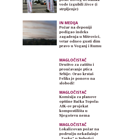
vode izgubili živce (i
strpljenje)
IN MEDIJA
Požar na deponiji
podigao indeks
zagađenja u Mitrovici,
vetar odneo gusti dim
pravo u Voganj i Rumu
MAGLOČISTAČ
Društvo za zaštitu i
proučavanje ptica
Srbije: Orao krstaš
Feliks je ponovo na
slobodi!
MAGLOČISTAČ
Komisija za planove
opštine Bačka Topola:
AIK-ov projekat
kompostilišta u
Njegoševu nema
planski osnov
MAGLOČISTAČ
Lokalizovan požar na
području nekadašnje
„Zorke“ u Subotici,