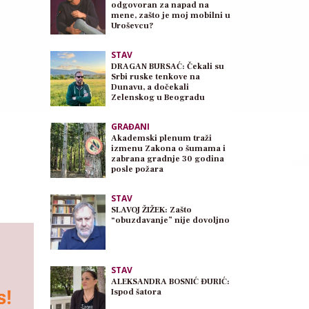
odgovoran za napad na
mene, zašto je moj mobilni u
Uroševcu?
STAV
DRAGAN BURSAĆ: Čekali su
Srbi ruske tenkove na
Dunavu, a dočekali
Zelenskog u Beogradu
GRAĐANI
Akademski plenum traži
izmenu Zakona o šumama i
zabrana gradnje 30 godina
posle požara
STAV
SLAVOJ ŽIŽEK: Zašto
“obuzdavanje” nije dovoljno
STAV
ALEKSANDRA BOSNIĆ ĐURIĆ:
Ispod šatora