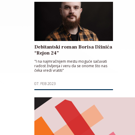
Debitantski roman Borisa Džinića
“Rejon 24”
"I na najmračnijem mestu moguće sačuvati
radost življenja i veru da se onome što nas
čeka vredi vratiti"
07. FEB 2023