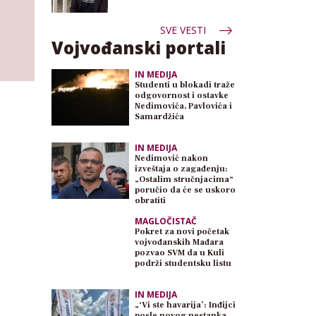
SVE VESTI
Vojvođanski portali
IN MEDIJA
Studenti u blokadi traže
odgovornost i ostavke
Nedimovića, Pavlovića i
Samardžića
IN MEDIJA
Nedimović nakon
izveštaja o zagađenju:
„Ostalim stručnjacima“
poručio da će se uskoro
obratiti
MAGLOČISTAČ
Pokret za novi početak
vojvođanskih Mađara
pozvao SVM da u Kuli
podrži studentsku listu
IN MEDIJA
„‘Vi ste havarija’: Inđijci
posle novog nestanka