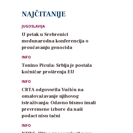
NAJČITANIJE
JUGOSLAVIJA
U petak u Srebrenici
međunarodna konferencija o
proučavanju genocida
INFO
Tonino Picula: Srbija je postala
kočničar proširenja EU
INFO
CRTA odgovorila Vučiću na
omalovažavanje njihovog
istraživanja: Odavno bismo imali
prevremene izbore da naši
podaci nisu tačni
INFO