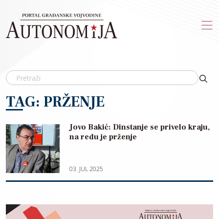
Skip to main content
TAG: PRŽENJE
Jovo Bakić: Dinstanje se privelo kraju,
na redu je prženje
03. JUL 2025