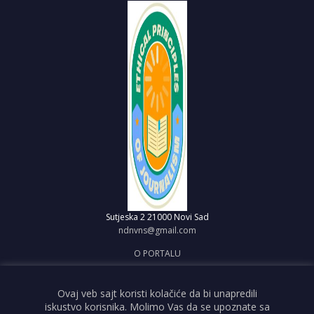
Sutjeska 2
21000 Novi Sad
ndnvns@gmail.com
O PORTALU
IMPRESUM
OBJAVI VEST
Ovaj veb sajt koristi kolačiće da bi unapredili
iskustvo korisnika. Molimo Vas da se upoznate sa
USLOVI KORIŠĆENJA