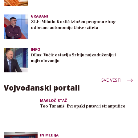
GRAĐANI
ZLF: Milutin Kostić izložen progonu zbog
odbrane autonomije Univerziteta
INFO
Đilas: Vučić ostavlja Srbiju najzaduženiju i
najizolovaniju
SVE VESTI
Vojvođanski portali
MAGLOČISTAČ
Teo Taraniš: Evropski putevi i stranputice
IN MEDIJA