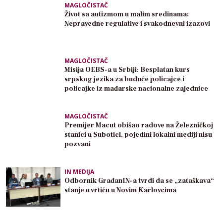
MAGLOČISTAČ
Život sa autizmom u malim sredinama:
Nepravedne regulative i svakodnevni izazovi
MAGLOČISTAČ
Misija OEBS-a u Srbiji: Besplatan kurs
srpskog jezika za buduće policajce i
policajke iz mađarske nacionalne zajednice
MAGLOČISTAČ
Premijer Macut obišao radove na Železničkoj
stanici u Subotici, pojedini lokalni mediji nisu
pozvani
IN MEDIJA
Odbornik GrađanIN-a tvrdi da se „zataškava“
stanje u vrtiću u Novim Karlovcima