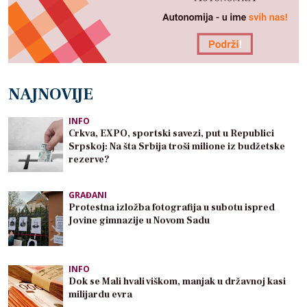
NAJNOVIJE
INFO
Crkva, EXPO, sportski savezi, put u Republici
Srpskoj: Na šta Srbija troši milione iz budžetske
rezerve?
GRAĐANI
Protestna izložba fotografija u subotu ispred
Jovine gimnazije u Novom Sadu
INFO
Dok se Mali hvali viškom, manjak u državnoj kasi
milijardu evra