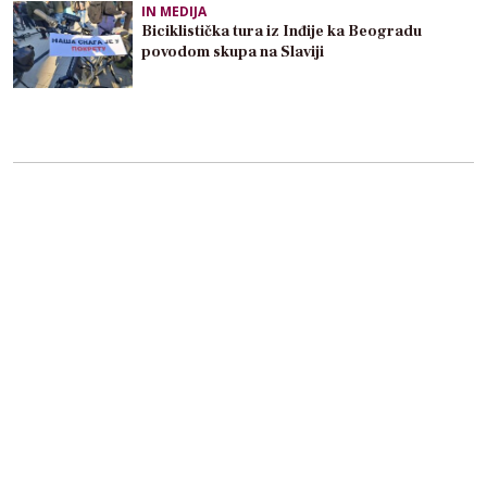
IN MEDIJA
Biciklistička tura iz Inđije ka Beogradu
povodom skupa na Slaviji