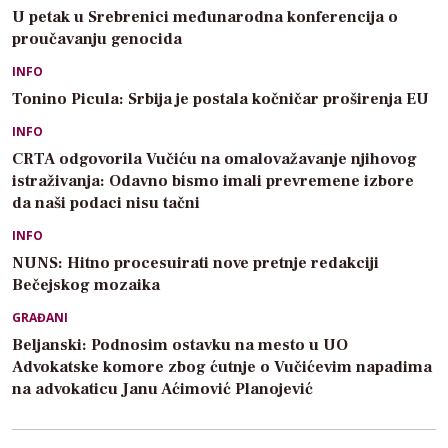
U petak u Srebrenici međunarodna konferencija o
proučavanju genocida
INFO
Tonino Picula: Srbija je postala kočničar proširenja EU
INFO
CRTA odgovorila Vučiću na omalovažavanje njihovog
istraživanja: Odavno bismo imali prevremene izbore
da naši podaci nisu tačni
INFO
NUNS: Hitno procesuirati nove pretnje redakciji
Bečejskog mozaika
GRAĐANI
Beljanski: Podnosim ostavku na mesto u UO
Advokatske komore zbog ćutnje o Vučićevim napadima
na advokaticu Janu Aćimović Planojević