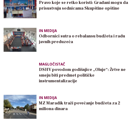
Pravo koje se retko koristi: Građani mogu da
prisustvuju sednicama Skupštine opštine
IN MEDIJA
Odbornici sutra o rebalansu budžeta i radu
javnih preduzeća
MAGLOČISTAČ
DSHV povodom godišnjice „Oluje“: Žrtve ne
smeju biti predmet političke
instrumentalizacije
IN MEDIJA
MZ Maradik traži povećanje budžeta za 2
miliona dinara