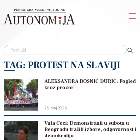
Skip to main content
TAG: PROTEST NA SLAVIJI
ALEKSANDRA BOSNIĆ ĐURIĆ: Pogled
kroz prozor
25. MAJ 2026
Vula Ceci: Demonstranti u subotu u
Beogradu tražili izbore, odgovornost i
demokratiju