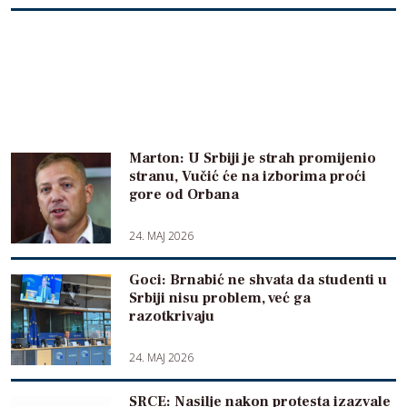
Marton: U Srbiji je strah promijenio
stranu, Vučić će na izborima proći
gore od Orbana
24. MAJ 2026
Goci: Brnabić ne shvata da studenti u
Srbiji nisu problem, već ga
razotkrivaju
24. MAJ 2026
SRCE: Nasilje nakon protesta izazvale