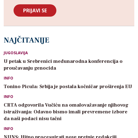
NAJČITANIJE
JUGOSLAVIJA
U petak u Srebrenici međunarodna konferencija o
proučavanju genocida
INFO
Tonino Picula: Srbija je postala kočničar proširenja EU
INFO
CRTA odgovorila Vučiću na omalovažavanje njihovog
istraživanja: Odavno bismo imali prevremene izbore
da naši podaci nisu tačni
INFO
NUNS: Hitno procesuirati nove pretnje redakciji