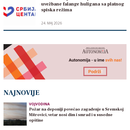
uvežbane falange huligana sa platnog
spiska režima
24. MAJ 2026
NAJNOVIJE
VOJVODINA
Požar na deponiji povećao zagađenje u Sremskoj
Mitrovici, vetar nosi dim i smrad i u susedne
opštine