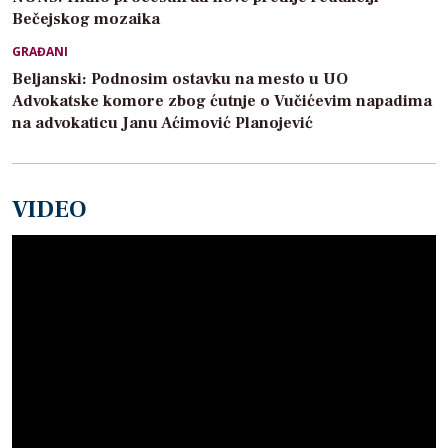
Bečejskog mozaika
GRAĐANI
Beljanski: Podnosim ostavku na mesto u UO
Advokatske komore zbog ćutnje o Vučićevim napadima
na advokaticu Janu Aćimović Planojević
VIDEO