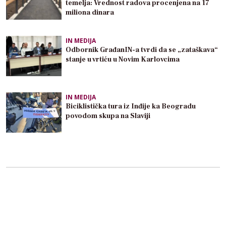
temelja: Vrednost radova procenjena na 17
miliona dinara
IN MEDIJA
Odbornik GrađanIN-a tvrdi da se „zataškava“
stanje u vrtiću u Novim Karlovcima
IN MEDIJA
Biciklistička tura iz Inđije ka Beogradu
povodom skupa na Slaviji