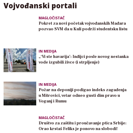
Vojvođanski portali
MAGLOČISTAČ
Pokret za novi početak vojvođanskih Mađara
pozvao SVM da u Kuli podrži studentsku listu
IN MEDIJA
„‘Vi ste havarija’: Inđijci posle novog nestanka
vode izgubili živce (i strpljenje)
IN MEDIJA
Požar na deponiji podigao indeks zagađenja
u Mitrovici, vetar odneo gusti dim pravo u
Voganj i Rumu
MAGLOČISTAČ
Društvo za zaštitu i proučavanje ptica Srbije:
Orao krstaš Feliks je ponovo na slobodi!