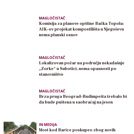
MAGLOČISTAČ
Komisija za planove opštine Bačka Topola:
AIK-ov projekat kompostilišta u Njegoševu
nema planski osnov
MAGLOČISTAČ
Lokalizovan požar na području nekadašnje
„Zorke“ u Subotici, nema opasnosti po
stanovništvo
MAGLOČISTAČ
Brza pruga Beograd–Budimpešta trebalo bi
da bude puštena u saobraćaj na jesen
IN MEDIJA
Most kod Barice poskupeo zbog novih