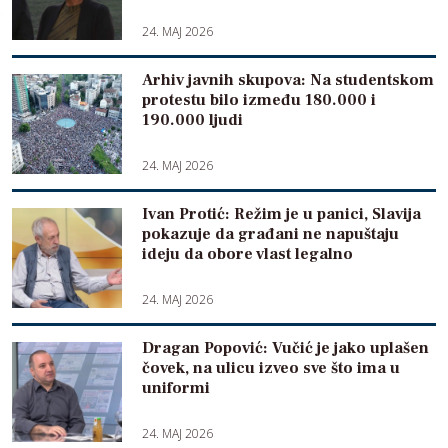
24. MAJ 2026
Arhiv javnih skupova: Na studentskom
protestu bilo između 180.000 i
190.000 ljudi
24. MAJ 2026
Ivan Protić: Režim je u panici, Slavija
pokazuje da građani ne napuštaju
ideju da obore vlast legalno
24. MAJ 2026
Dragan Popović: Vučić je jako uplašen
čovek, na ulicu izveo sve što ima u
uniformi
24. MAJ 2026