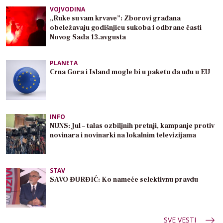
VOJVODINA
„Ruke su vam krvave”: Zborovi građana
obeležavaju godišnjicu sukoba i odbrane časti
Novog Sada 13.avgusta
PLANETA
Crna Gora i Island mogle bi u paketu da uđu u EU
INFO
NUNS: Jul – talas ozbiljnih pretnji, kampanje protiv
novinara i novinarki na lokalnim televizijama
STAV
SAVO ĐURĐIĆ: Ko nameće selektivnu pravdu
SVE VESTI