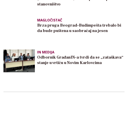
stanovništvo
MAGLOČISTAČ
Brza pruga Beograd–Budimpešta trebalo bi
da bude puštena u saobraćaj na jesen
IN MEDIJA
Odbornik GrađanIN-a tvrdi da se „zataškava“
stanje u vrtiću u Novim Karlovcima