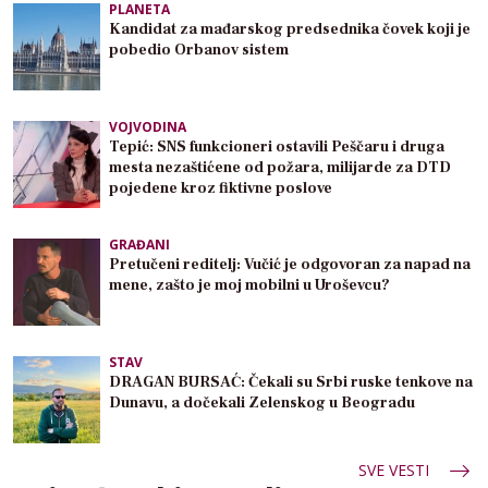
PLANETA
Kandidat za mađarskog predsednika čovek koji je
pobedio Orbanov sistem
VOJVODINA
Tepić: SNS funkcioneri ostavili Peščaru i druga
mesta nezaštićene od požara, milijarde za DTD
pojedene kroz fiktivne poslove
GRAĐANI
Pretučeni reditelj: Vučić je odgovoran za napad na
mene, zašto je moj mobilni u Uroševcu?
STAV
DRAGAN BURSAĆ: Čekali su Srbi ruske tenkove na
Dunavu, a dočekali Zelenskog u Beogradu
SVE VESTI