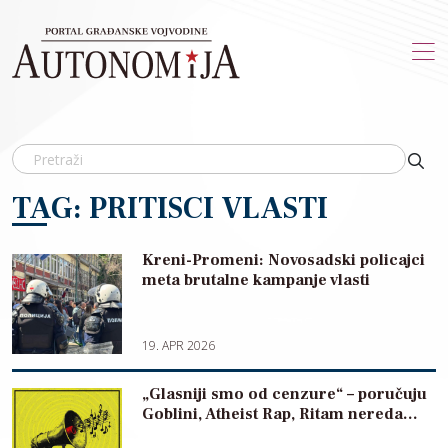
Skip to main content
TAG: PRITISCI VLASTI
Kreni-Promeni: Novosadski policajci
meta brutalne kampanje vlasti
19. APR 2026
„Glasniji smo od cenzure“ – poručuju
Goblini, Atheist Rap, Ritam nereda…