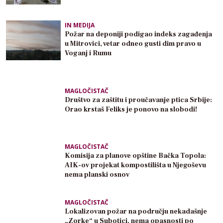
IN MEDIJA
Požar na deponiji podigao indeks zagađenja
u Mitrovici, vetar odneo gusti dim pravo u
Voganj i Rumu
MAGLOČISTAČ
Društvo za zaštitu i proučavanje ptica Srbije:
Orao krstaš Feliks je ponovo na slobodi!
MAGLOČISTAČ
Komisija za planove opštine Bačka Topola:
AIK-ov projekat kompostilišta u Njegoševu
nema planski osnov
MAGLOČISTAČ
Lokalizovan požar na području nekadašnje
„Zorke“ u Subotici, nema opasnosti po