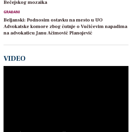
Bečejskog mozaika
GRAĐANI
Beljanski: Podnosim ostavku na mesto u UO
Advokatske komore zbog ćutnje o Vučićevim napadima
na advokaticu Janu Aćimović Planojević
VIDEO