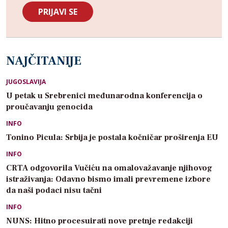
NAJČITANIJE
JUGOSLAVIJA
U petak u Srebrenici međunarodna konferencija o
proučavanju genocida
INFO
Tonino Picula: Srbija je postala kočničar proširenja EU
INFO
CRTA odgovorila Vučiću na omalovažavanje njihovog
istraživanja: Odavno bismo imali prevremene izbore
da naši podaci nisu tačni
INFO
NUNS: Hitno procesuirati nove pretnje redakciji