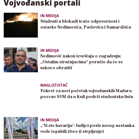
Vojvođanski portali
IN MEDIJA
Studenti u blokadi traže odgovornost i
ostavke Nedimovića, Pavlovića i Samardžića
IN MEDIJA
Nedimović nakon izveštaja o zagađenju:
„Ostalim stručnjacima“ poručio da će se
uskoro obratiti
MAGLOČISTAČ
Pokret za novi početak vojvođanskih Mađara
pozvao SVM da u Kuli podrži studentsku listu
IN MEDIJA
„‘Vi ste havarija’: Inđijci posle novog nestanka
vode izgubili živce (i strpljenje)