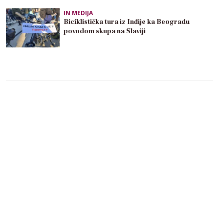
IN MEDIJA
Biciklistička tura iz Inđije ka Beogradu
povodom skupa na Slaviji