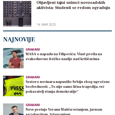
Objavljeni tajni snimci novosadskih
aktivista: Studenti se redom ograđuju
14. MAR 2025
NAJNOVIJE
GRAĐANI
MASA o napadu na Filipovića: Vlast prešla na
svakodnevno fizičko nasilje nad kritičarima
GRAĐANI
Šestoro novinara napustilo Srbiju zbog ugrožene
bezbednosti: „To nije samo lična tragedija, već
pokazatelj stanja demokratije“
GRAĐANI
Nove pretnje Veranu Matiću vešanjem, javnom
egzekucijom, žrtvovanjem…