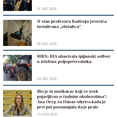
31. DEC 2025
U stan profesora Radivoja Jovovića
instalirana „slušalica“
08. DEC 2025
BIRN: BIA ubacivala špijunski softver
u telefone poljoprivrednika
04. DEC 2025
Bio je tu muškarac koji se uvek
pojavljivao u čudnim okolnostima“:
Ana Oreg za Danas otkriva kada je
prvi put posumnjala da je prate
13. NOV 2025