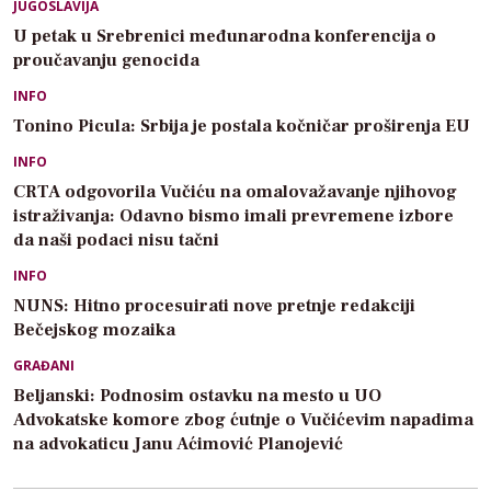
JUGOSLAVIJA
U petak u Srebrenici međunarodna konferencija o
proučavanju genocida
INFO
Tonino Picula: Srbija je postala kočničar proširenja EU
INFO
CRTA odgovorila Vučiću na omalovažavanje njihovog
istraživanja: Odavno bismo imali prevremene izbore
da naši podaci nisu tačni
INFO
NUNS: Hitno procesuirati nove pretnje redakciji
Bečejskog mozaika
GRAĐANI
Beljanski: Podnosim ostavku na mesto u UO
Advokatske komore zbog ćutnje o Vučićevim napadima
na advokaticu Janu Aćimović Planojević