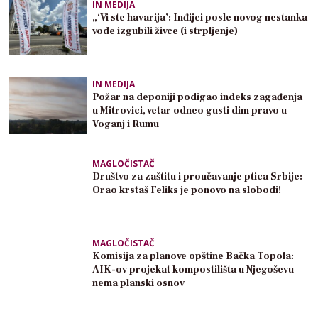
IN MEDIJA
„‘Vi ste havarija’: Inđijci posle novog nestanka
vode izgubili živce (i strpljenje)
IN MEDIJA
Požar na deponiji podigao indeks zagađenja
u Mitrovici, vetar odneo gusti dim pravo u
Voganj i Rumu
MAGLOČISTAČ
Društvo za zaštitu i proučavanje ptica Srbije:
Orao krstaš Feliks je ponovo na slobodi!
MAGLOČISTAČ
Komisija za planove opštine Bačka Topola:
AIK-ov projekat kompostilišta u Njegoševu
nema planski osnov