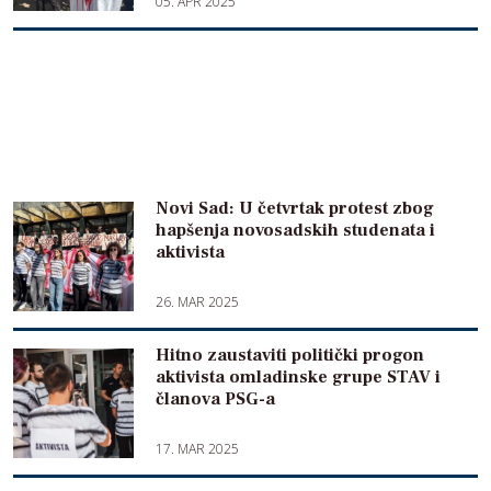
05. APR 2025
Novi Sad: U četvrtak protest zbog
hapšenja novosadskih studenata i
aktivista
26. MAR 2025
Hitno zaustaviti politički progon
aktivista omladinske grupe STAV i
članova PSG-a
17. MAR 2025