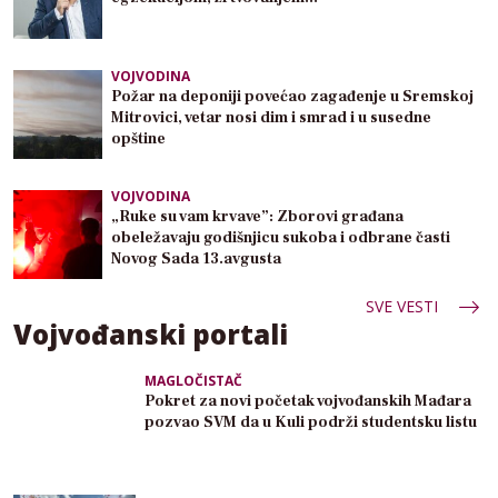
VOJVODINA
Požar na deponiji povećao zagađenje u Sremskoj
Mitrovici, vetar nosi dim i smrad i u susedne
opštine
VOJVODINA
„Ruke su vam krvave”: Zborovi građana
obeležavaju godišnjicu sukoba i odbrane časti
Novog Sada 13.avgusta
SVE VESTI
Vojvođanski portali
MAGLOČISTAČ
Pokret za novi početak vojvođanskih Mađara
pozvao SVM da u Kuli podrži studentsku listu