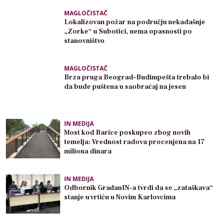
MAGLOČISTAČ
Lokalizovan požar na području nekadašnje
„Zorke“ u Subotici, nema opasnosti po
stanovništvo
MAGLOČISTAČ
Brza pruga Beograd–Budimpešta trebalo bi
da bude puštena u saobraćaj na jesen
IN MEDIJA
Most kod Barice poskupeo zbog novih
temelja: Vrednost radova procenjena na 17
miliona dinara
IN MEDIJA
Odbornik GrađanIN-a tvrdi da se „zataškava“
stanje u vrtiću u Novim Karlovcima