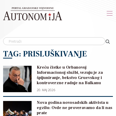
Skip to main content
TAG: PRISLUŠKIVANJE
Kreću čistke u Orbanovoj
Informacionoj službi, vezuju je za
špijuniranje, bekstvo Gruevskog i
kontroverzne radnje na Balkanu
20. MAJ 2026
Nova godina novosadskih aktivista u
egzilu: Ovde ne proveravamo da li nas
prate