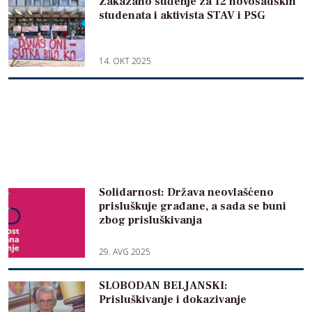
Zakazano suđenje za 12 novosadskih
studenata i aktivista STAV i PSG
14. OKT 2025
Solidarnost: Država neovlašćeno
prisluškuje građane, a sada se buni
zbog prisluškivanja
29. AVG 2025
SLOBODAN BELJANSKI:
Prisluškivanje i dokazivanje