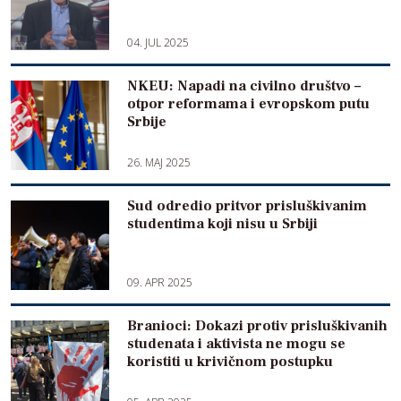
04. JUL 2025
NKEU: Napadi na civilno društvo –
otpor reformama i evropskom putu
Srbije
26. MAJ 2025
Sud odredio pritvor prisluškivanim
studentima koji nisu u Srbiji
09. APR 2025
Branioci: Dokazi protiv prisluškivanih
studenata i aktivista ne mogu se
koristiti u krivičnom postupku