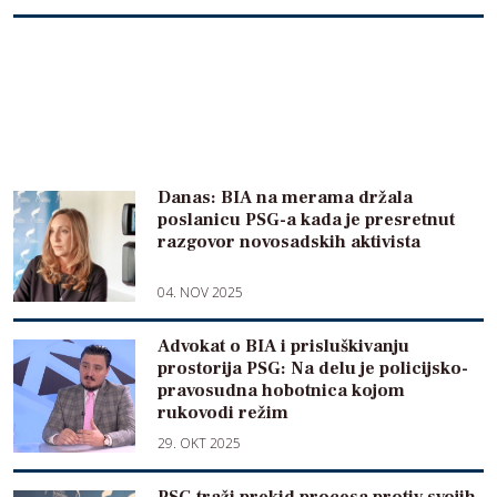
Danas: BIA na merama držala
poslanicu PSG-a kada je presretnut
razgovor novosadskih aktivista
04. NOV 2025
Advokat o BIA i prisluškivanju
prostorija PSG: Na delu je policijsko-
pravosudna hobotnica kojom
rukovodi režim
29. OKT 2025