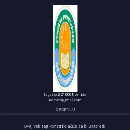
Sutjeska 2
21000 Novi Sad
ndnvns@gmail.com
O PORTALU
IMPRESUM
OBJAVI VEST
Ovaj veb sajt koristi kolačiće da bi unapredili