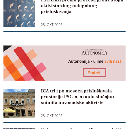
PSG traži prekid procesa protiv svojih
aktivista zbog nelegalnog
prisluškivanja
28. OKT 2025
BIA tri i po meseca prisluškivala
prostorije PSG-a, a onda slučajno
snimila novosadske aktiviste
28. OKT 2025