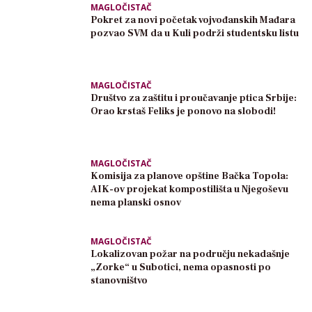
MAGLOČISTAČ
Pokret za novi početak vojvođanskih Mađara
pozvao SVM da u Kuli podrži studentsku listu
MAGLOČISTAČ
Društvo za zaštitu i proučavanje ptica Srbije:
Orao krstaš Feliks je ponovo na slobodi!
MAGLOČISTAČ
Komisija za planove opštine Bačka Topola:
AIK-ov projekat kompostilišta u Njegoševu
nema planski osnov
MAGLOČISTAČ
Lokalizovan požar na području nekadašnje
„Zorke“ u Subotici, nema opasnosti po
stanovništvo