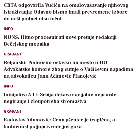
CRTA odgovorila Vučiću na omalovažavanje njihovog
istraživanja: Odavno bismo imali prevremene izbore
da naši podaci nisu tačni
INFO
NUNS: Hitno procesuirati nove pretnje redakciji
Bečejskog mozaika
GRAĐANI
Beljanski: Podnosim ostavku na mesto u UO
Advokatske komore zbog ćutnje o Vučićevim napadima
na advokaticu Janu Aćimović Planojević
INFO
Inicijativa A 11: Srbija država socijalne nepravde,
negiranje i zloupotreba siromaštva
GRAĐANI
Radoslav Adamović: Cena pšenice je tragična, a
budućnost poljoprivrede još gora