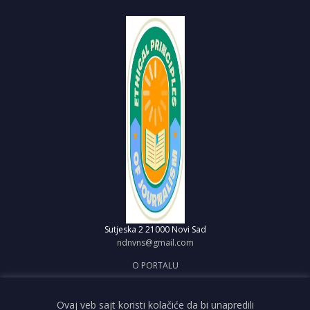
Sutjeska 2
21000 Novi Sad
ndnvns@gmail.com
O PORTALU
IMPRESUM
OBJAVI VEST
Ovaj veb sajt koristi kolačiće da bi unapredili