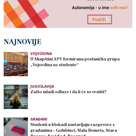
NAJNOVIJE
VOJVODINA
U Skupštini APV formirana poslanička grupa
„Vojvodina uz studente“
JUGOSLAVIJA
Zašto mladi odlaze i da li će se vratiti?
GRAĐANI
Studenti u blokadi nastavljaju razgovore s
građanima – Golubinci, Mala Remeta, Stara