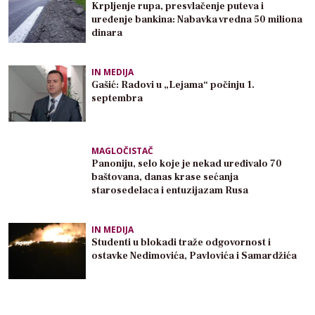
Krpljenje rupa, presvlačenje puteva i
uređenje bankina: Nabavka vredna 50 miliona
dinara
IN MEDIJA
Gašić: Radovi u „Lejama“ počinju 1.
septembra
MAGLOČISTAČ
Panoniju, selo koje je nekad uređivalo 70
baštovana, danas krase sećanja
starosedelaca i entuzijazam Rusa
IN MEDIJA
Studenti u blokadi traže odgovornost i
ostavke Nedimovića, Pavlovića i Samardžića