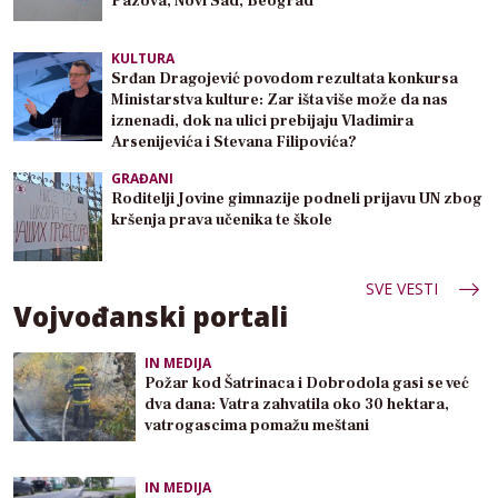
Pazova, Novi Sad, Beograd
KULTURA
Srđan Dragojević povodom rezultata konkursa
Ministarstva kulture: Zar išta više može da nas
iznenadi, dok na ulici prebijaju Vladimira
Arsenijevića i Stevana Filipovića?
GRAĐANI
Roditelji Jovine gimnazije podneli prijavu UN zbog
kršenja prava učenika te škole
SVE VESTI
Vojvođanski portali
IN MEDIJA
Požar kod Šatrinaca i Dobrodola gasi se već
dva dana: Vatra zahvatila oko 30 hektara,
vatrogascima pomažu meštani
IN MEDIJA