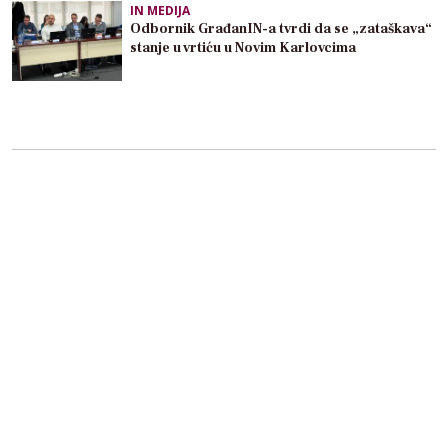
IN MEDIJA
Odbornik GrađanIN-a tvrdi da se „zataškava“
stanje u vrtiću u Novim Karlovcima