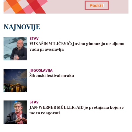
NAJNOVIJE
STAV
VUKAŠIN MILIĆEVIĆ: Jovina gimnazija u raljama
vudu pravoslavlja
JUGOSLAVIJA
Šibenski festival mraka
STAV
JAN-WERNER MÜLLER: AfD je pretnja na koju se
mora reagovati