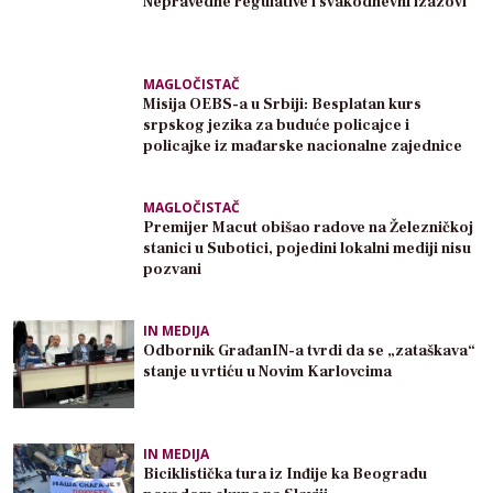
Nepravedne regulative i svakodnevni izazovi
MAGLOČISTAČ
Misija OEBS-a u Srbiji: Besplatan kurs
srpskog jezika za buduće policajce i
policajke iz mađarske nacionalne zajednice
MAGLOČISTAČ
Premijer Macut obišao radove na Železničkoj
stanici u Subotici, pojedini lokalni mediji nisu
pozvani
IN MEDIJA
Odbornik GrađanIN-a tvrdi da se „zataškava“
stanje u vrtiću u Novim Karlovcima
IN MEDIJA
Biciklistička tura iz Inđije ka Beogradu