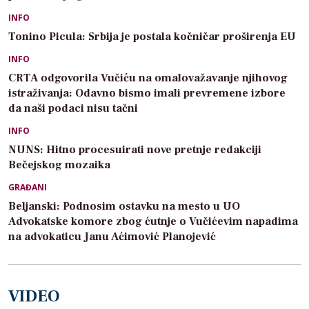
INFO
Tonino Picula: Srbija je postala kočničar proširenja EU
INFO
CRTA odgovorila Vučiću na omalovažavanje njihovog
istraživanja: Odavno bismo imali prevremene izbore
da naši podaci nisu tačni
INFO
NUNS: Hitno procesuirati nove pretnje redakciji
Bečejskog mozaika
GRAĐANI
Beljanski: Podnosim ostavku na mesto u UO
Advokatske komore zbog ćutnje o Vučićevim napadima
na advokaticu Janu Aćimović Planojević
VIDEO