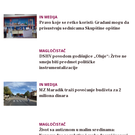
IN MEDIJA
Pravo koje se retko koristi: Građani mogu da
prisustvuju sednicama Skupštine opštine
MAGLOČISTAČ
DSHV povodom godišnjice „Oluje“: Žrtve ne
smeju biti predmet političke
instrumentalizacije
IN MEDIJA
MZ Maradik traži povećanje budžeta za 2
miliona dinara
MAGLOČISTAČ
Život sa autizmom u malim sredinama: