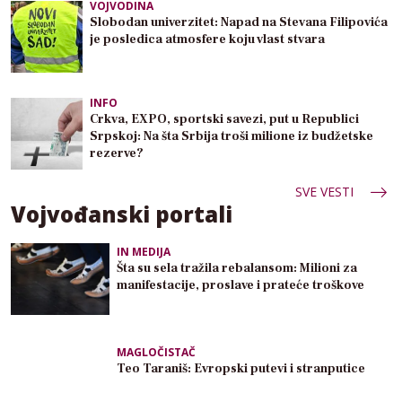
VOJVODINA
Slobodan univerzitet: Napad na Stevana Filipovića
je posledica atmosfere koju vlast stvara
INFO
Crkva, EXPO, sportski savezi, put u Republici
Srpskoj: Na šta Srbija troši milione iz budžetske
rezerve?
SVE VESTI
Vojvođanski portali
IN MEDIJA
Šta su sela tražila rebalansom: Milioni za
manifestacije, proslave i prateće troškove
MAGLOČISTAČ
Teo Taraniš: Evropski putevi i stranputice