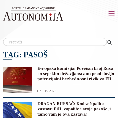
Skip to main content
TAG: PASOŠ
Evropska komisija: Povećan broj Rusa
sa srpskim državljanstvom predstavlja
potencijalni bezbednosni rizik za EU
07. JUN 2026
DRAGAN BURSAĆ: Kad već palite
zastavu BiH, zapalite i svoje pasoše, i
tamo vam je ova zastava!