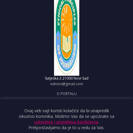
Sutjeska 2
21000 Novi Sad
ndnvns@gmail.com
O PORTALU
IMPRESUM
OBJAVI VEST
Ovaj veb sajt koristi kolačiće da bi unapredili
iskustvo korisnika. Molimo Vas da se upoznate sa
USLOVI KORIŠĆENJA
uslovima i pravilima korišćenja
.
Pretpostavljamo da je to u redu za Vas.