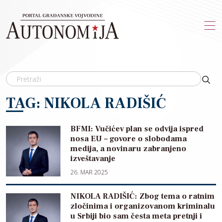
Skip to main content
TAG: NIKOLA RADIŠIĆ
BFMI: Vučićev plan se odvija ispred
nosa EU – govore o slobodama
medija, a novinaru zabranjeno
izveštavanje
26. MAR 2025
NIKOLA RADIŠIĆ: Zbog tema o ratnim
zločinima i organizovanom kriminalu
u Srbiji bio sam česta meta pretnji i