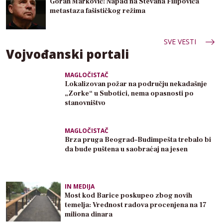
Goran Marković: Napad na Stevana Filipovića
metastaza fašističkog režima
SVE VESTI
Vojvođanski portali
MAGLOČISTAČ
Lokalizovan požar na području nekadašnje
„Zorke“ u Subotici, nema opasnosti po
stanovništvo
MAGLOČISTAČ
Brza pruga Beograd–Budimpešta trebalo bi
da bude puštena u saobraćaj na jesen
IN MEDIJA
Most kod Barice poskupeo zbog novih
temelja: Vrednost radova procenjena na 17
miliona dinara