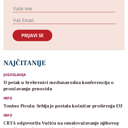
NAJČITANIJE
JUGOSLAVIJA
U petak u Srebrenici međunarodna konferencija o
proučavanju genocida
INFO
Tonino Picula: Srbija je postala kočničar proširenja EU
INFO
CRTA odgovorila Vučiću na omalovažavanje njihovog