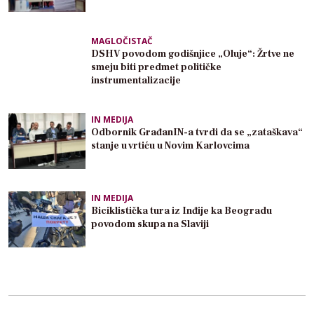
MAGLOČISTAČ
DSHV povodom godišnjice „Oluje“: Žrtve ne
smeju biti predmet političke
instrumentalizacije
IN MEDIJA
Odbornik GrađanIN-a tvrdi da se „zataškava“
stanje u vrtiću u Novim Karlovcima
IN MEDIJA
Biciklistička tura iz Inđije ka Beogradu
povodom skupa na Slaviji