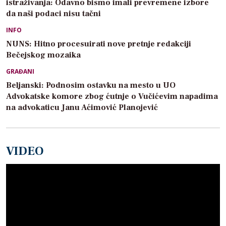
istraživanja: Odavno bismo imali prevremene izbore
da naši podaci nisu tačni
INFO
NUNS: Hitno procesuirati nove pretnje redakciji
Bečejskog mozaika
GRAĐANI
Beljanski: Podnosim ostavku na mesto u UO
Advokatske komore zbog ćutnje o Vučićevim napadima
na advokaticu Janu Aćimović Planojević
VIDEO