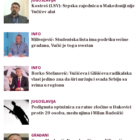
JUGOSLAVIJA
Kostreš (LSV): Srpska zajednica u Makedoniji nije
Vučićev alat
INFO
Milivojević: Studentska lista ima podršku većine
građana, Vučić je toga svestan
INFO
Borko Stefanović: Vučićeva i Glišićeva radikalska
vlast jedino zna da širi mržnju i svađa Srbiju sa
svima u regionu
JUGOSLAVIJA
Podignuta optužnica za ratne zločine u Đakovici
protiv 20 osoba, među njima i Milan Radoičić
GRAĐANI