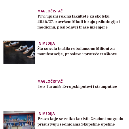
MAGLOČISTAČ
Prvi upisni rok na fakultete za školsku
2026/27. završen: Mladi biraju psihologiju i
medicinu, poslodavci traže inženjere
IN MEDIJA
Šta su sela tražila rebalansom: Milioni za
manifestacije, proslave i prateće troškove
MAGLOČISTAČ
Teo Taraniš: Evropski putevi i stranputice
IN MEDIJA
Pravo koje se retko koristi: Građani mogu da
prisustvuju sednicama Skupštine opštine