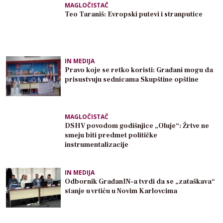
MAGLOČISTAČ
Teo Taraniš: Evropski putevi i stranputice
IN MEDIJA
Pravo koje se retko koristi: Građani mogu da
prisustvuju sednicama Skupštine opštine
MAGLOČISTAČ
DSHV povodom godišnjice „Oluje“: Žrtve ne
smeju biti predmet političke
instrumentalizacije
IN MEDIJA
Odbornik GrađanIN-a tvrdi da se „zataškava“
stanje u vrtiću u Novim Karlovcima