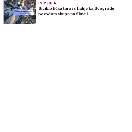
IN MEDIJA
Biciklistička tura iz Inđije ka Beogradu
povodom skupa na Slaviji