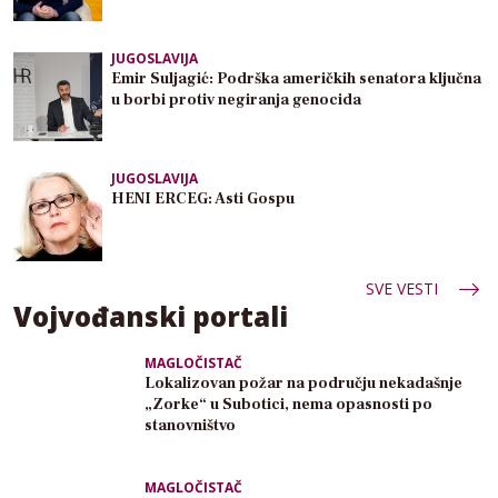
JUGOSLAVIJA
Emir Suljagić: Podrška američkih senatora ključna
u borbi protiv negiranja genocida
JUGOSLAVIJA
HENI ERCEG: Asti Gospu
SVE VESTI
Vojvođanski portali
MAGLOČISTAČ
Lokalizovan požar na području nekadašnje
„Zorke“ u Subotici, nema opasnosti po
stanovništvo
MAGLOČISTAČ