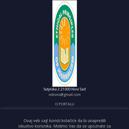
Sutjeska 2
21000 Novi Sad
ndnvns@gmail.com
O PORTALU
IMPRESUM
OBJAVI VEST
Ovaj veb sajt koristi kolačiće da bi unapredili
iskustvo korisnika. Molimo Vas da se upoznate sa
USLOVI KORIŠĆENJA