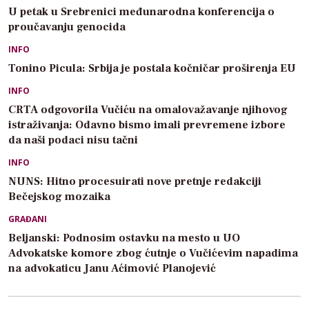
U petak u Srebrenici međunarodna konferencija o
proučavanju genocida
INFO
Tonino Picula: Srbija je postala kočničar proširenja EU
INFO
CRTA odgovorila Vučiću na omalovažavanje njihovog
istraživanja: Odavno bismo imali prevremene izbore
da naši podaci nisu tačni
INFO
NUNS: Hitno procesuirati nove pretnje redakciji
Bečejskog mozaika
GRAĐANI
Beljanski: Podnosim ostavku na mesto u UO
Advokatske komore zbog ćutnje o Vučićevim napadima
na advokaticu Janu Aćimović Planojević