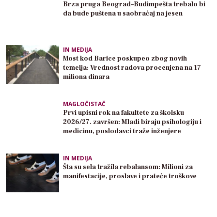
Brza pruga Beograd–Budimpešta trebalo bi
da bude puštena u saobraćaj na jesen
IN MEDIJA
Most kod Barice poskupeo zbog novih
temelja: Vrednost radova procenjena na 17
miliona dinara
MAGLOČISTAČ
Prvi upisni rok na fakultete za školsku
2026/27. završen: Mladi biraju psihologiju i
medicinu, poslodavci traže inženjere
IN MEDIJA
Šta su sela tražila rebalansom: Milioni za
manifestacije, proslave i prateće troškove