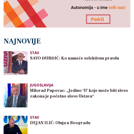
NAJNOVIJE
STAV
SAVO ĐURĐIĆ: Ko nameće selektivnu pravdu
JUGOSLAVIJA
Milorad Pupovac: „Jedino ‘U’ koje može biti slovo
zakona je početno slovo Ustava“
STAV
DEJAN ILIĆ: Oluja u Beogradu