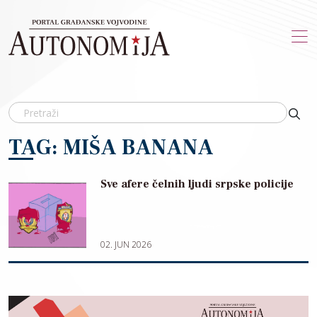
Skip to main content
TAG: MIŠA BANANA
Sve afere čelnih ljudi srpske policije
02. JUN 2026