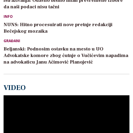
istraživanja: Odavno bismo imali prevremene izbore
da naši podaci nisu tačni
INFO
NUNS: Hitno procesuirati nove pretnje redakciji
Bečejskog mozaika
GRAĐANI
Beljanski: Podnosim ostavku na mesto u UO
Advokatske komore zbog ćutnje o Vučićevim napadima
na advokaticu Janu Aćimović Planojević
VIDEO