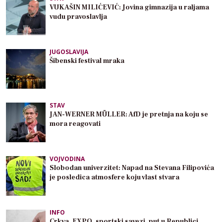
VUKAŠIN MILIĆEVIĆ: Jovina gimnazija u raljama
vudu pravoslavlja
JUGOSLAVIJA
Šibenski festival mraka
STAV
JAN-WERNER MÜLLER: AfD je pretnja na koju se
mora reagovati
VOJVODINA
Slobodan univerzitet: Napad na Stevana Filipovića
je posledica atmosfere koju vlast stvara
INFO
Crkva, EXPO, sportski savezi, put u Republici