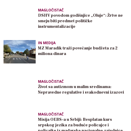
MAGLOČISTAČ
DSHV povodom godišnjice „Oluje“: Žrtve ne
smeju biti predmet političke
instrumentalizacije
IN MEDIJA
MZ Maradik traži povećanje budžeta za 2
miliona dinara
MAGLOČISTAČ
Život sa autizmom u malim sredinama:
Nepravedne regulative i svakodnevni izazovi
MAGLOČISTAČ
Misija OEBS-a u Srbiji: Besplatan kurs
srpskog jezika za buduće policajce i
policajke iz mađarske nacionalne zajednice