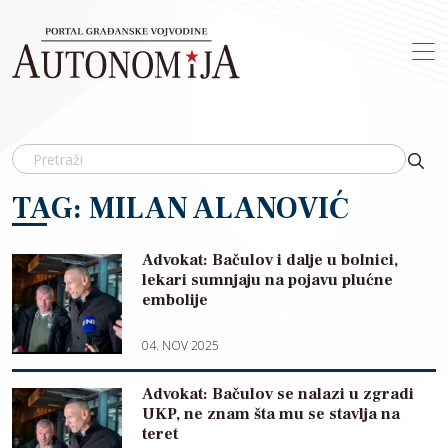
Skip to main content
TAG: MILAN ALANOVIĆ
Advokat: Bačulov i dalje u bolnici,
lekari sumnjaju na pojavu plućne
embolije
04. NOV 2025
Advokat: Bačulov se nalazi u zgradi
UKP, ne znam šta mu se stavlja na
teret