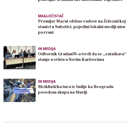
MAGLOČISTAČ
Premijer Macut obišao radove na Železničkoj
stanici u Subotici, pojedini lokalni mediji nisu
pozvani
IN MEDIJA
Odbornik GrađanIN-a tvrdi da se „zataškava“
stanje u vrtiću u Novim Karlovcima
IN MEDIJA
Biciklistička tura iz Inđije ka Beogradu
povodom skupa na Slaviji