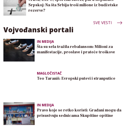
Srpskoj: Na šta Srbija troši milione iz budžetske
rezerve?
SVE VESTI
Vojvođanski portali
IN MEDIJA
Šta su sela tražila rebalansom: Milioni za
manifestacije, proslave i prateće troškove
MAGLOČISTAČ
Teo Taraniš: Evropski putevi i stranputice
IN MEDIJA
Pravo koje se retko koristi: Građani mogu da
prisustvuju sednicama Skupštine opštine