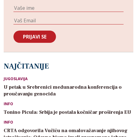
NAJČITANIJE
JUGOSLAVIJA
U petak u Srebrenici međunarodna konferencija o
proučavanju genocida
INFO
Tonino Picula: Srbija je postala kočničar proširenja EU
INFO
CRTA odgovorila Vučiću na omalovažavanje njihovog