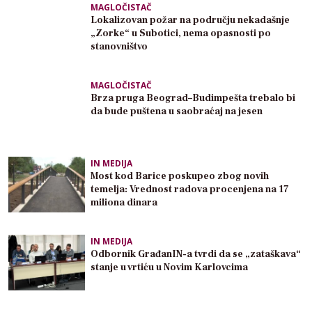
MAGLOČISTAČ
Lokalizovan požar na području nekadašnje
„Zorke“ u Subotici, nema opasnosti po
stanovništvo
MAGLOČISTAČ
Brza pruga Beograd–Budimpešta trebalo bi
da bude puštena u saobraćaj na jesen
IN MEDIJA
Most kod Barice poskupeo zbog novih
temelja: Vrednost radova procenjena na 17
miliona dinara
IN MEDIJA
Odbornik GrađanIN-a tvrdi da se „zataškava“
stanje u vrtiću u Novim Karlovcima