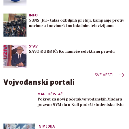
INFO
NUNS: Jul – talas ozbiljnih pretnji, kampanje protiv
novinara i novinarki na lokalnim televizijama
STAV
SAVO ĐURĐIĆ: Ko nameće selektivnu pravdu
SVE VESTI
Vojvođanski portali
MAGLOČISTAČ
Pokret za novi početak vojvođanskih Mađara
pozvao SVM da u Kuli podrži studentsku listu
IN MEDIJA