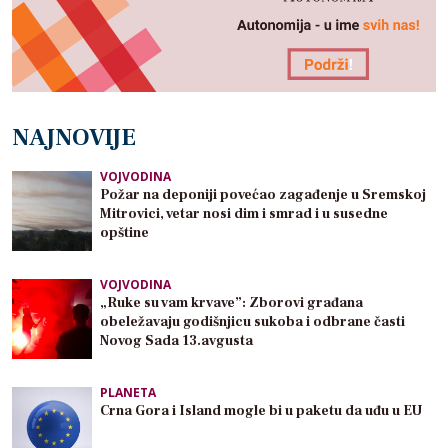
NAJNOVIJE
VOJVODINA
Požar na deponiji povećao zagađenje u Sremskoj
Mitrovici, vetar nosi dim i smrad i u susedne
opštine
VOJVODINA
„Ruke su vam krvave”: Zborovi građana
obeležavaju godišnjicu sukoba i odbrane časti
Novog Sada 13.avgusta
PLANETA
Crna Gora i Island mogle bi u paketu da uđu u EU