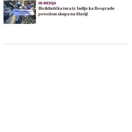
IN MEDIJA
Biciklistička tura iz Inđije ka Beogradu
povodom skupa na Slaviji