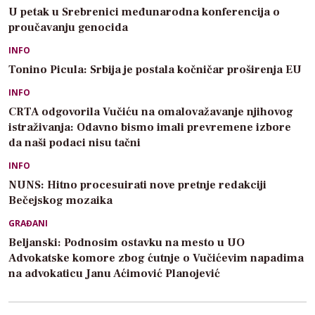
U petak u Srebrenici međunarodna konferencija o
proučavanju genocida
INFO
Tonino Picula: Srbija je postala kočničar proširenja EU
INFO
CRTA odgovorila Vučiću na omalovažavanje njihovog
istraživanja: Odavno bismo imali prevremene izbore
da naši podaci nisu tačni
INFO
NUNS: Hitno procesuirati nove pretnje redakciji
Bečejskog mozaika
GRAĐANI
Beljanski: Podnosim ostavku na mesto u UO
Advokatske komore zbog ćutnje o Vučićevim napadima
na advokaticu Janu Aćimović Planojević