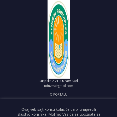
Sutjeska 2
21000 Novi Sad
ndnvns@gmail.com
O PORTALU
IMPRESUM
OBJAVI VEST
Ovaj veb sajt koristi kolačiće da bi unapredili
iskustvo korisnika. Molimo Vas da se upoznate sa
USLOVI KORIŠĆENJA