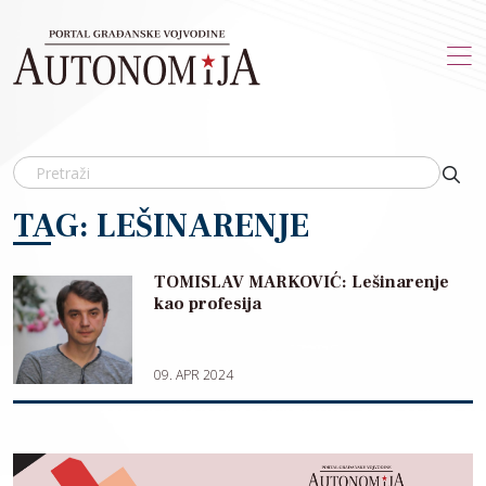
Skip to main content
TAG: LEŠINARENJE
TOMISLAV MARKOVIĆ: Lešinarenje
kao profesija
09. APR 2024