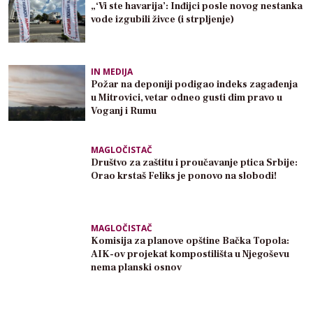
„‘Vi ste havarija’: Inđijci posle novog nestanka
vode izgubili živce (i strpljenje)
IN MEDIJA
Požar na deponiji podigao indeks zagađenja
u Mitrovici, vetar odneo gusti dim pravo u
Voganj i Rumu
MAGLOČISTAČ
Društvo za zaštitu i proučavanje ptica Srbije:
Orao krstaš Feliks je ponovo na slobodi!
MAGLOČISTAČ
Komisija za planove opštine Bačka Topola:
AIK-ov projekat kompostilišta u Njegoševu
nema planski osnov